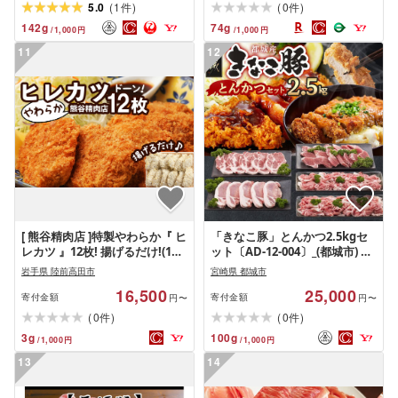
(
)
(
)
5.0
1
0
件
件
142
g
74
g
/
1,000
円
/
1,000
円
11
12
[ 熊谷精肉店 ]特製やわらか『 ヒ
「きなこ豚」とんかつ2.5kgセ
レカツ 』12枚! 揚げるだけ!(1枚
ット〔AD-12-004〕_(都城市) ブ
約50g)[ 肉 にく お肉 カツ ヒレ
ランド豚のやわらかい豚肉 豚ロ
岩手県 陸前高田市
宮崎県 都城市
ヒレカツ カツ丼 冷凍 ヒレカツ
ースとんかつ 豚肩ロース豚カツ
16,500
25,000
冷凍 冷凍 岩手県 陸前高田 ]
ヒレトンカツ ウデ・モモ小間切
寄付金額
寄付金額
円〜
円〜
れ ひれ肉 腕 もも こま切れ
(
)
(
)
0
0
件
件
3
g
100
g
/
1,000
円
/
1,000
円
13
14