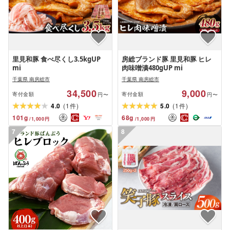
里見和豚 食べ尽くし3.5kgUP
房総ブランド豚 里見和豚 ヒレ
mi
肉味噌漬480gUP mi
千葉県 南房総市
千葉県 南房総市
34,500
9,000
寄付金額
寄付金額
円〜
円〜
(
)
(
)
4.0
1
5.0
1
件
件
101
g
68
g
/
1,000
円
/
1,000
円
7
8