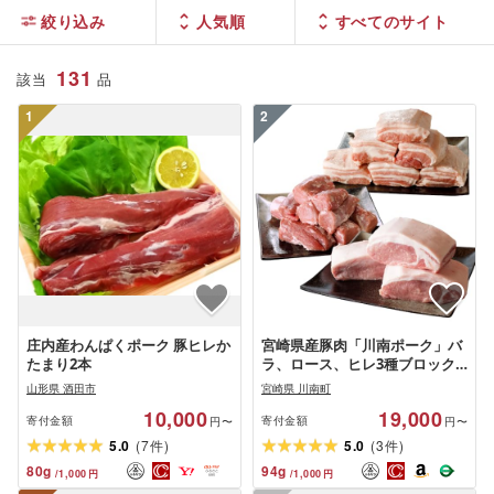
絞り込み
人気順
131
該当
品
1
2
庄内産わんぱくポーク 豚ヒレか
宮崎県産豚肉「川南ポーク」バ
たまり2本
ラ、ロース、ヒレ3種ブロック
計1.8kg
山形県 酒田市
宮崎県 川南町
10,000
19,000
寄付金額
寄付金額
円〜
円〜
(
)
(
)
5.0
7
5.0
3
件
件
80
g
94
g
/
1,000
円
/
1,000
円