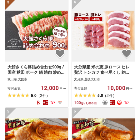
3
4
大館さくら豚詰め合わせ900g /
大分県産 米の恵 豚ロース ヒレ
国産 秋田 ポーク 鍋 焼肉 炒めも
贅沢 トンカツ 食べ尽くし 約
の 取り寄せ グルメ お弁当 食材
1kg 豚肉
秋田県 大館市
大分県 豊後大野市
出荷数 限定
12,000
10,000
寄付金額
寄付金額
円〜
円〜
(
)
(
)
5.0
2
5.0
2
件
件
100
g
/
1,000
円
5
6