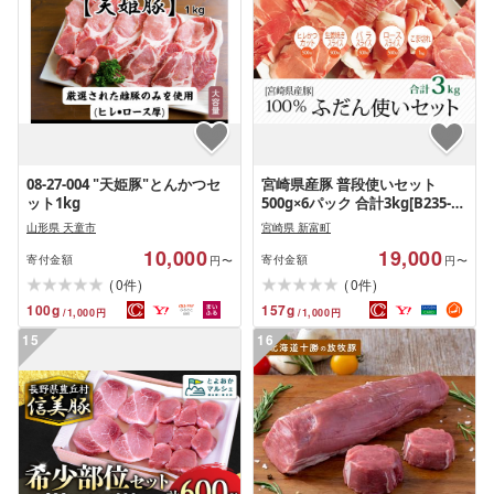
08-27-004 "天姫豚"とんかつセ
宮崎県産豚 普段使いセット
ット1kg
500g×6パック 合計3kg[B235-
60]
山形県 天童市
宮崎県 新富町
10,000
19,000
寄付金額
寄付金額
円〜
円〜
(
)
(
)
0
0
件
件
100
g
157
g
/
1,000
円
/
1,000
円
15
16