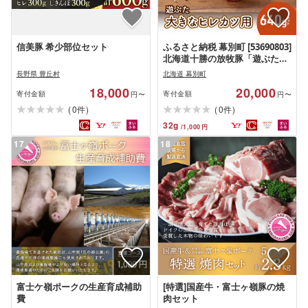
信美豚 希少部位セット
ふるさと納税 幕別町 [53690803]
北海道十勝の放牧豚「遊ぶた」
大きなヒレカツ用640gセット
長野県 豊丘村
北海道 幕別町
18,000
20,000
寄付金額
寄付金額
円〜
円〜
(
)
(
)
0
0
件
件
32
g
/
1,000
円
17
18
富士ケ嶺ポークの生産育成補助
[特選]国産牛・富士ヶ嶺豚の焼
費
肉セット