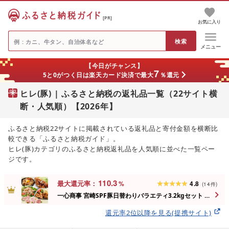
[PR]
お気に入り
メニュー
【今日がチャンス】
7
5と0がつく日は楽天カード決済で最大
％還元
ヒレ(豚) | ふるさと納税の返礼品一覧（22サイト横
断・人気順）【2026年】
ふるさと納税22サイトに掲載されている返礼品と寄付金額を横断比
較できる「ふるさと納税ガイド」。
ヒレ(豚)カテゴリのふるさと納税返礼品を人気順に並べた一覧ペー
ジです。
110.3
最大還元率：
%
4.8
(
14
件
)
一心商事 宮崎SPF豚日替わりバラエティ3.2kgセット 豚
肉 ぶたにく ぶた肉 国産 真空 冷凍 翌月お届け
還元率2位以降を見る(提携サイト)