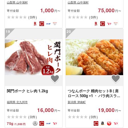
山梨県 山中湖村
山梨県 山中湖村
1,000
75,000
寄付金額
寄付金額
円〜
円〜
(
)
(
)
0
0
件
件
19
20
関門ポーク ヒレ肉 1.2kg
つなんポーク 精肉セットB ( 肩
ロース 500g ×1 ・ バラ肉スライ
ス 500g ×1 ・ とんかつ用ロース
福岡県 北九州市
新潟県 津南町
150g ×2 ・ とんかつ用ヒレ肉
16,000
19,000
100g ×2 ) | 新潟県
寄付金額
寄付金額
円〜
円〜
(
)
(
)
0
0
件
件
75
g
/
1,000
円