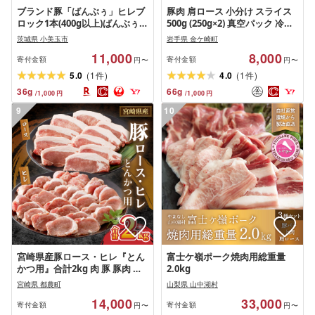
ブランド豚「ばんぶぅ」ヒレブ
豚肉 肩ロース 小分け スライス
ロック1本(400g以上)ばんぶぅ
500g (250g×2) 真空パック 冷凍
豚肉 ヒレ ヒレ肉 ヒレブロック
笑子豚 肩ロース肉 豚肩ロース
茨城県 小美玉市
岩手県 金ケ崎町
ブロック肉 ひれ肉 豚ヒレ ひれ
焼き肉 炒め物 岩手県 金ケ崎町
11,000
8,000
しゃぶしゃぶ 焼き肉 お鍋 真空
寄付金額
寄付金額
円〜
円〜
パック 焼肉用 ブタ肉 国産 茨城
(
)
(
)
5.0
1
4.0
1
件
件
県産 ギフト プレゼント 冷蔵 高
36
g
66
g
/
1,000
円
/
1,000
円
級部位 ブランド豚 42-I
9
10
宮崎県産豚ロース・ヒレ『とん
富士ケ嶺ポーク焼肉用総重量
かつ用』合計2kg 肉 豚 豚肉 国
2.0kg
産
宮崎県 都農町
山梨県 山中湖村
14,000
33,000
寄付金額
寄付金額
円〜
円〜