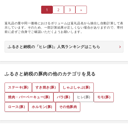
1
2
3
»
返礼品の量や同一価格におけるボリュームは返礼品名から抽出し自動計算して表
示しています。そのため、一部計算結果が正しくない場合がありますので、寄付
前に必ずご自身でご確認いただくようお願いします。
ふるさと納税の「ヒレ(豚)」人気ランキングはこちら
ふるさと納税の豚肉の他のカテゴリを見る
ステーキ(豚)
すき焼き(豚)
しゃぶしゃぶ(豚)
焼肉・バーベーキュー(豚)
バラ(豚)
ヒレ(豚)
モモ(豚)
ロース(豚)
ホルモン(豚)
その他豚肉