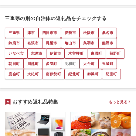
三重県の別の自治体の返礼品をチェックする
三重県
津市
四日市市
伊勢市
松阪市
桑名市
鈴鹿市
名張市
尾鷲市
亀山市
鳥羽市
熊野市
いなべ市
志摩市
伊賀市
木曽岬町
東員町
菰野町
朝日町
川越町
多気町
明和町
大台町
玉城町
度会町
大紀町
南伊勢町
紀北町
御浜町
紀宝町
おすすめ返礼品特集
もっと見る