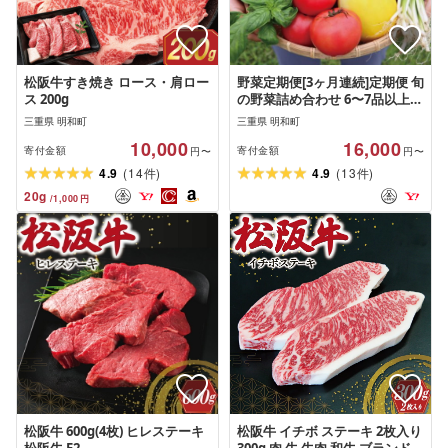
松阪牛すき焼き ロース・肩ロー
野菜定期便[3ヶ月連続]定期便 旬
ス 200g
の野菜詰め合わせ 6〜7品以上
ja1
三重県 明和町
三重県 明和町
10,000
16,000
寄付金額
寄付金額
円〜
円〜
(
)
(
)
4.9
14
4.9
13
件
件
20
g
/
1,000
円
松阪牛 600g(4枚) ヒレステーキ
松阪牛 イチボ ステーキ 2枚入り