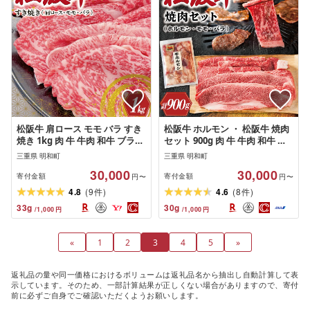
松阪牛 肩ロース モモ バラ すき
松阪牛 ホルモン ・ 松阪牛 焼肉
焼き 1kg 肉 牛 牛肉 和牛 ブラン
セット 900g 肉 牛 牛肉 和牛 ブ
ド牛 高級 国産 霜降り 冷凍 ふる
ランド牛 高級 国産 霜降り 冷凍
三重県 明和町
三重県 明和町
さと 人気 モモ肉 バラ肉 カタロ
ふるさと 人気 焼肉用 BBQ バー
30,000
30,000
ース
ベキュー モモ モモ肉 バラ バラ
寄付金額
寄付金額
円〜
円〜
肉 K3
(
)
(
)
4.8
9
4.6
8
件
件
33
g
30
g
/
1,000
円
/
1,000
円
«
1
2
3
4
5
»
返礼品の量や同一価格におけるボリュームは返礼品名から抽出し自動計算して表
示しています。そのため、一部計算結果が正しくない場合がありますので、寄付
前に必ずご自身でご確認いただくようお願いします。