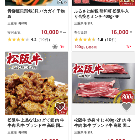
青柳姫貝(珍味)貝 バカガイ 干物
ふるさと納税 明和町 松阪牛入
I8
り合挽きミンチ 400g×4P
三重県 明和町
三重県 明和町
10,000
16,000
寄付金額
寄付金額
円〜
円
(
)
(
)
4.2
10
4.6
10
件
件
100
g
/
1,000
円
松阪牛 上品な味の どて煮 肉 牛
松阪牛 赤身 すじ 400g×2P 肉 牛
牛肉 和牛 ブランド牛 高級 国産
牛肉 和牛 ブランド牛 高級 国産
霜降り 冷凍 ふるさと 人気 すじ
霜降り 冷凍 ふるさと 人気 スジ
三重県 明和町
三重県 明和町
スジ すじ煮 煮込み 土手 土手煮
すじ煮 煮込み 土手 土手煮 牛す