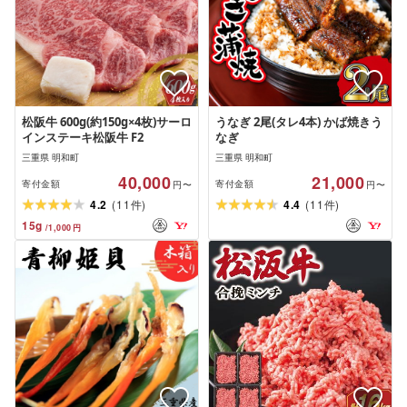
松阪牛 600g(約150g×4枚)サーロ
うなぎ 2尾(タレ4本) かば焼きう
インステーキ松阪牛 F2
なぎ
三重県 明和町
三重県 明和町
40,000
21,000
寄付金額
寄付金額
円〜
円〜
(
)
(
)
4.2
11
4.4
11
件
件
15
g
/
1,000
円