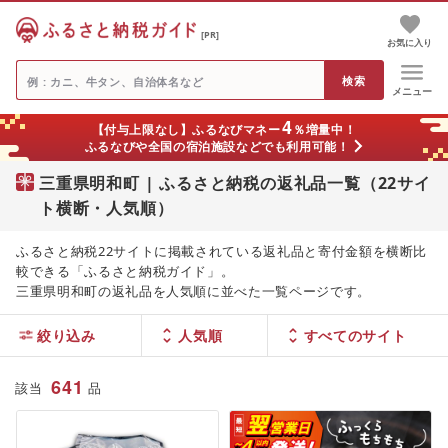
[PR]
お気に入り
メニュー
4
【付与上限なし】ふるなびマネー
％増量中！
ふるなびや全国の宿泊施設などでも利用可能！
三重県明和町 | ふるさと納税の返礼品一覧（22サイ
ト横断・人気順）
ふるさと納税22サイトに掲載されている返礼品と寄付金額を横断比
較できる「ふるさと納税ガイド」。
三重県明和町の返礼品を人気順に並べた一覧ページです。
絞り込み
人気順
641
該当
品