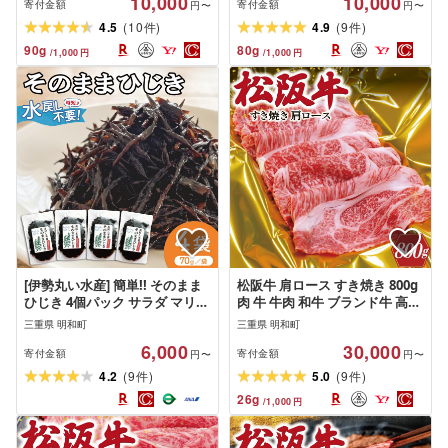
10,000
10,000
牛すじ肉 すじ肉 高たんぱく 希
じ肉 すじ肉 高たんぱく
寄付金額
寄付金額
円〜
円〜
少 味噌 味噌煮 白みそ
(
)
(
)
4.5
10
4.9
9
件
件
90
g
80
g
/
1,000
円
/
1,000
円
[伊勢丸い水産] 簡単!! そのまま
松阪牛 肩ロース すき焼き 800g
ひじき 4個パック サラダ マリネ
肉 牛 牛肉 和牛 ブランド牛 高級
かき揚げ 天ぷら 和え物 煮物 ド
国産 霜降り 冷凍 ふるさと 人気
三重県 明和町
三重県 明和町
ライパック 小分け 手軽 時短 戻
しゃぶしゃぶ ロース
6,000
30,000
し不要 ミネラル 栄養 鉄分 ms2
寄付金額
寄付金額
円〜
円〜
(
)
(
)
4.2
9
5.0
9
件
件
26
g
/
1,000
円