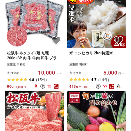
松阪牛 ネクタイ (焼肉用)
米 コシヒカリ 2kg 特選米
200g×3P 肉 牛 牛肉 和牛 ブラン
ド牛 高級 国産 霜降り 冷凍 人気
三重県 明和町
三重県 明和町
ネック スライス カタロース
10,000
5,000
寄付金額
寄付金額
円〜
円〜
(
)
(
)
4.8
15
4.7
14
件
件
60
g
416
g
/
1,000
円
/
1,000
円