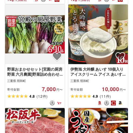
/
1,000
円
/
1,000
円
野菜おまかせセット[宮殿の厨房
伊勢旭 大吟醸 あいす 10個入り
野菜 六月農園]野菜詰め合わせ
アイスクリーム アイス あいす
N5
ジェラート お菓子 お酒 お酒の
三重県 明和町
三重県 明和町
あいす お酒が入った 酒入 酒ア
7,000
10,000
イス おやつ スイーツ デザート
寄付金額
寄付金額
円〜
円〜
(
)
(
)
4.8
12
4.9
11
件
件