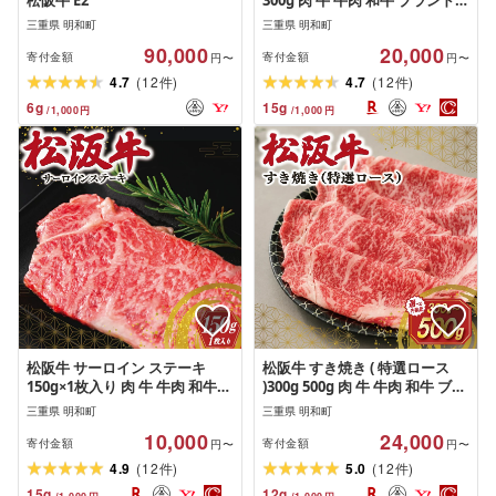
松阪牛 E2
300g 肉 牛 牛肉 和牛 ブランド牛
高級 国産 霜降り 冷凍 ふるさと
三重県 明和町
三重県 明和町
人気 ステーキ 焼肉 濃厚 希少 や
90,000
20,000
わらか やわらかい 赤身 2枚 モ
寄付金額
寄付金額
円〜
円〜
モ モモ肉
(
)
(
)
4.7
12
4.7
12
件
件
6
g
15
g
/
1,000
円
/
1,000
円
松阪牛 サーロイン ステーキ
松阪牛 すき焼き ( 特選ロース
150g×1枚入り 肉 牛 牛肉 和牛
)300g 500g 肉 牛 牛肉 和牛 ブラ
ブランド牛 高級 国産 霜降り 冷
ンド牛 高級 国産 霜降り 冷凍 ふ
三重県 明和町
三重県 明和町
凍 ふるさと 人気 ステーキ 焼肉
るさと 人気 すき焼き しゃぶし
10,000
24,000
1枚
ゃぶ ロース 特選 F1
寄付金額
寄付金額
円〜
円〜
(
)
(
)
4.9
12
5.0
12
件
件
15
g
12
g