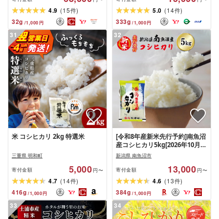
(
)
(
)
4.9
15
5.0
14
件
件
32
g
333
g
/
1,000
円
/
1,000
円
31
32
米 コシヒカリ 2kg 特選米
[令和8年産新米先行予約]南魚沼
産コシヒカリ5kg[2026年10月下
旬より1ヶ月以内に順次発送予
三重県 明和町
新潟県 南魚沼市
定] | 送料無料 新米 魚沼産 コシ
5,000
13,000
ヒカリ 魚沼 新潟 こしひかり 新
寄付金額
寄付金額
円〜
円〜
潟県産 白米 精米 米 お米 産直 産
(
)
(
)
4.7
14
4.6
13
件
件
地直送 お取り寄せ
416
g
384
g
/
1,000
円
/
1,000
円
33
34