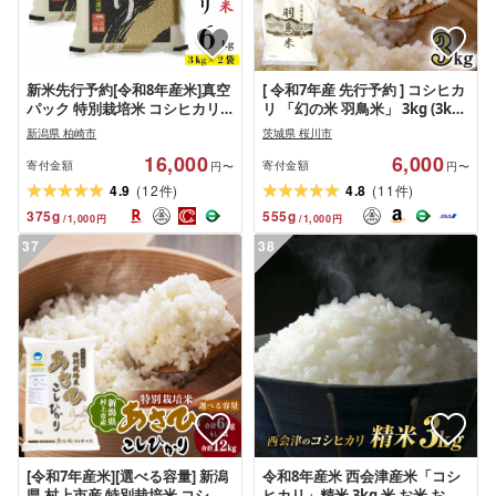
新米先行予約[令和8年産米]真空
[ 令和7年産 先行予約 ] コシヒカ
パック 特別栽培米 コシヒカリ
リ 「幻の米 羽鳥米」 3kg (3kg
無洗米 6kg(3kg×2袋) 山波農場
× 1袋) 筑波北麓秘蔵米 お米 ごは
新潟県 柏崎市
茨城県 桜川市
お米 新潟県産[Y0061][ 新潟県 柏
ん 精米 コメ 白米 国産 茨城県 桜
16,000
6,000
崎市 ]
川市 限定 期間限定 数量限定 銘
寄付金額
寄付金額
円〜
円〜
柄米 [AX010sa]
(
)
(
)
4.9
12
4.8
11
件
件
375
g
555
g
/
1,000
円
/
1,000
円
37
38
[令和7年産米][選べる容量] 新潟
令和8年産米 西会津産米「コシ
県 村上市産 特別栽培米 コシヒ
ヒカリ」精米 3kg 米 お米 おこ