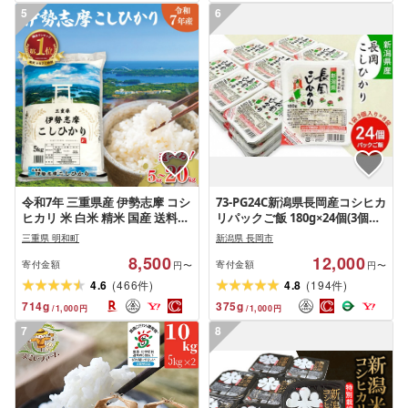
5
6
令和7年 三重県産 伊勢志摩 コシ
73-PG24C新潟県長岡産コシヒカ
ヒカリ 米 白米 精米 国産 送料無
リパックご飯 180g×24個(3個入
料 えらべる 発送時期 ふるさと
れ×8袋)
三重県 明和町
新潟県 長岡市
納税 ふるさと コメ こめ おこめ
8,500
12,000
お米 ブランド米 ふるさと納税
寄付金額
寄付金額
円〜
円〜
ふるさと 人気
(
)
(
)
4.6
466
4.8
194
件
件
714
g
375
g
/
1,000
円
/
1,000
円
7
8