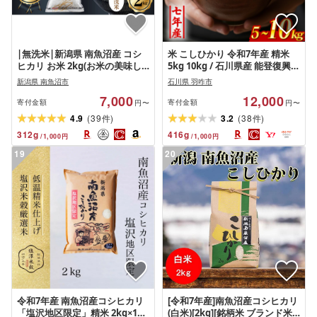
|無洗米|新潟県 南魚沼産 コシ
米 こしひかり 令和7年産 精米
ヒカリ お米 2kg(お米の美味し
5kg 10kg / 石川県産 能登復興米
い炊き方ガイド付き)
単品 能登 米 減農 予約 石川県産
新潟県 南魚沼市
石川県 羽咋市
エコ 栽培 白米 米 コメ お米
7,000
12,000
10kg おこめ 2025年産 精米 ごは
寄付金額
寄付金額
円〜
円〜
ん うま コシヒカリ | 令和7年 能
(
)
(
)
4.9
39
3.2
38
件
件
登 石川県 石川 羽咋 能登 復興支
312
g
416
g
/
1,000
円
/
1,000
円
援 災害支援 ふるさと納税米
19
20
令和7年産 南魚沼産コシヒカリ
[令和7年産]南魚沼産コシヒカリ
「塩沢地区限定」精米 2kg×1袋
(白米)[2kg][銘柄米 ブランド米