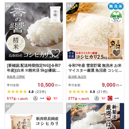
23
24
[要確認:配送時期指定NG][令和7
令和7年産 雪室貯蔵 無洗米 お米
年産](白米 ※精米済 5kg)優栽:特
マイスター厳選 魚沼産 コシヒ
別栽培米 鳥取県日野町産 コシ
カリ 1等米 2.5kg 米 こしひかり
鳥取県 日野町
新潟県 魚沼市
ヒカリ お米 米
白米
10,500
9,000
寄付金額
寄付金額
円〜
円〜
(
)
(
)
4.8
23
4.9
21
件
件
517
g
277
g
/
1,000
円
/
1,000
円
25
26