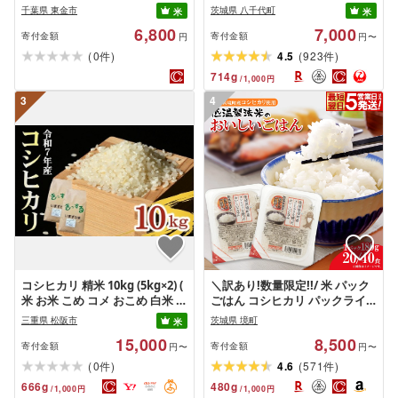
いお米 食味 白飯 飯 ご飯5kg 5
月 3月 4月 5月 6月 7月 8月 食べ
千葉県 東金市
茨城県 八千代町
米
米
キロ 精米 白米 こしひかり こめ
比べ コシヒカリ あきたこまち
6,800
7,000
コメ おこめ okome kome おむ
ミルキークイーン にじのきらめ
寄付金額
寄付金額
円
円〜
すび おにぎり 弁当 美味しい グ
き 米 お米 白米 茨城県 八千代町
(
)
(
)
0
4.5
923
件
件
ルメ 朝食 贈答 取り寄せ ギフト
すぐ発送 すぐに届く スピード
714
g
/
1,000
円
魚 肉 の おかず にあう 選べる 令
発送
和7年産 令和8年度産 千葉県産
3
4
鍋屋商店 千葉県 東金市
コシヒカリ 精米 10kg (5kg×2) (
＼訳あり!数量限定!!/ 米 パック
米 お米 こめ コメ おこめ 白米 精
ごはん コシヒカリ パックライ
米 こしひかり コシヒカリ 令和7
ス 180g 20個or40個 [最短翌
三重県 松阪市
茨城県 境町
米
年産コシヒカリ 松阪産コシヒカ
日〜5営業日以内発送]配送月選
15,000
8,500
リ 三重県 松阪市)[002109A]
べます 国産 こしひかり ライス
寄付金額
寄付金額
円〜
円〜
パック パックご飯 保存食 備蓄
(
)
(
)
0
4.6
571
件
件
新生活 境町産コシヒカリ使用
666
g
480
g
/
1,000
円
/
1,000
円
[沖縄・離島発送不可]