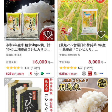
令和7年産米 精米5kg×2袋、計
[最短2〜7営業日出荷]令和7年産
10kg 土浦市産コシヒカリ ホタ
千葉県産「コシヒカリ」
ルが舞う里のお米◇ |先行予約
5kg(5kg×1袋) お米 5kg 千葉県
茨城県 土浦市
千葉県 大網白里市
新米予約 茨城県産 お米 米 白米
産 大網白里市 コシヒカリ 米 精
16,000
8,000
新米 令和7年産 2025年 国産 送
米 こめ 送料無料
寄付金額
寄付金額
円〜
円〜
料無料 ブランド米 10kg
(
)
(
)
4.2
13
5.0
12
件
件
625
g
625
g
/
1,000
円
/
1,000
円
35
36