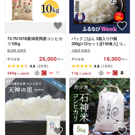
73-7N101B新潟長岡産コシヒカ
パックごはん 3個入り(1個
リ10kg
200g)×12セット[計36食入] コシ
ヒカリ(特) 長期保存
新潟県 長岡市
大阪府 和泉市
26,000
18,000
寄付金額
寄付金額
円〜
円〜
(
)
(
)
4.6
20
4.8
18
件
件
384
g
11
g
/
1,000
円
/
1,000
円
27
28