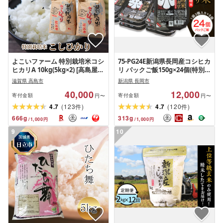
よこいファーム 特別栽培米コシ
75-PG24E新潟県長岡産コシヒカ
ヒカリA 10kg(5kg×2) [高島屋選
リ パックご飯150g×24個(特別栽
定品]
培米)
滋賀県 高島市
新潟県 長岡市
40,000
12,000
寄付金額
寄付金額
円〜
円〜
(
)
(
)
4.7
123
4.7
120
件
件
666
g
313
g
/
1,000
円
/
1,000
円
9
10