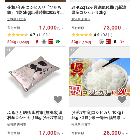
令和7年産 コシヒカリ「ひたち
31-K2Z[12ヶ月連続お届け]新潟
舞」 1袋 5kg[出荷時期:2025年
県産コシヒカリ2kg
10月下旬より順次出荷][ 米 茨城
茨城県 日立市
新潟県 胎内市
県 日立市 ]
17,000
73,000
寄付金額
寄付金額
円〜
円〜
(
)
(
)
4.7
110
4.9
93
件
件
294
g
33
g
/
1,000
円
/
1,000
円
11
12
ふるさと納税 田村市 [無洗米]田
[令和7年産]コシヒカリ 10kg (
村産コシヒカリ5kg [令和7年産]
5kg × 2袋 ) 米 一等米 福島県 田
村市 ふぁせるたむら
福島県 田村市
福島県 田村市
17,000
26,000
寄付金額
寄付金額
円〜
円〜