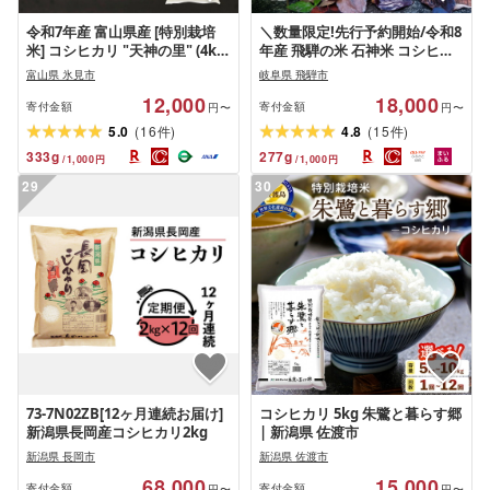
令和7年産 富山県産 [特別栽培
＼数量限定!先行予約開始/令和8
米] コシヒカリ "天神の里" (4kg
年産 飛騨の米 石神米 コシヒカ
5kg から選べる) | お米 白米 精
リ5kg 特Aランク / 新米 こしひ
富山県 氷見市
岐阜県 飛騨市
米 氷見 富山 米 国産 特別栽培
かり 白米 米 コメ こめ ご飯 精米
12,000
18,000
4kg 2kg 小分け 5kg エコファー
ごはん 石神 2026年 新米 飛騨市
寄付金額
寄付金額
円〜
円〜
マー 数量限定 コシヒカリ こし
(
)
(
)
5.0
16
4.8
15
件
件
ひかり 特別栽培米 安心 環境に
333
g
277
g
/
1,000
円
/
1,000
円
やさしい 無洗米 選べる
29
30
73-7N02ZB[12ヶ月連続お届け]
コシヒカリ 5kg 朱鷺と暮らす郷
新潟県長岡産コシヒカリ2kg
| 新潟県 佐渡市
新潟県 長岡市
新潟県 佐渡市
68,000
15,000
寄付金額
寄付金額
円〜
円〜