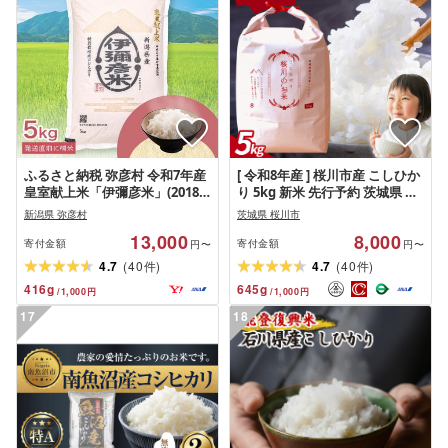
ふるさと納税 弥彦村 令和7年産
[ 令和8年産 ] 桜川市産 こしひか
皇室献上米「伊彌彦米」(2018
り 5kg 新米 先行予約 茨城県 桜
年皇室献上米) 5kg ブランド米
川市 米 お米 白米 コメ ごはん 精
新潟県 弥彦村
茨城県 桜川市
新潟県 弥彦村
米 コシヒカリ 国産 限定 銘柄米
13,000
8,000
[SC051sa]
寄付金額
寄付金額
円〜
円〜
(
)
(
)
4.7
40
4.7
40
件
件
416
g
645
g
/
1,000
円
/
1,000
円
17
18