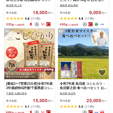
カリ 合計6kg(2kg×3袋) もしく
め ご飯 ごはん 福島県 西会津町
新潟県 村上市
福島県 西会津町
は 合計12kg (5kg×2袋・2kg) お
18,000
8,000
米 精米 白米 ご飯 ごはん A4033
寄付金額
寄付金額
円〜
円〜
(
)
(
)
4.8
11
4.9
11
件
件
333
g
450
g
/
1,000
円
/
1,000
円
39
40
[最短2〜7営業日出荷]令和7年産
令和7年産 魚沼産 コシヒカリ・
2年連続特A評価!千葉県産コシ
魚沼新之助 食べ比べセット お
ヒカリ10kg(5kg×2袋)
米 新潟県産
千葉県 大網白里市
新潟県 魚沼市
15,000
25,000
寄付金額
寄付金額
円〜
円〜
(
)
(
)
4.1
11
5.0
11
件
件
666
g
/
1,000
円