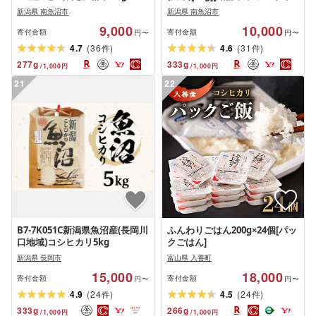
[銘柄米 ブランド米 精米 こしひ
精米 こしひかり コシヒカリ 魚
新潟県 南魚沼市
新潟県 南魚沼市
かり コシヒカリ魚沼産 新潟米
沼産 新潟米 産地直送 お米 米 こ
9,000
10,000
新潟県産 産地直送 ご飯 御飯 ご
め コメ ご飯 御飯 ごはん]
寄付金額
寄付金額
円〜
円〜
はん お米 米 こめ コメ]
(
)
(
)
4.7
36
4.6
31
件
件
277
g
333
g
/
1,000
円
/
1,000
円
21
22
B7-7K051C新潟県魚沼産(長岡川
ふんわりごはん200g×24個[パッ
口地域)コシヒカリ5kg
クごはん]
新潟県 長岡市
富山県 入善町
15,000
18,000
寄付金額
寄付金額
円〜
円〜
(
)
(
)
4.9
24
4.5
24
件
件
333
g
266
g
/
1,000
円
/
1,000
円