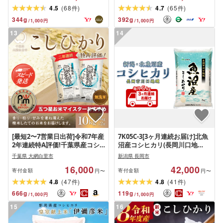
(
)
(
)
4.5
68
4.7
65
件
件
344
g
392
g
/
1,000
円
/
1,000
円
13
14
[最短2〜7営業日出荷]令和7年産
7K05C-3[3ヶ月連続お届け]北魚
2年連続特A評価!千葉県産コシ
沼産コシヒカリ(長岡川口地
ヒカリ10kg無洗米(5kg×2袋)
域)5kg
千葉県 大網白里市
新潟県 長岡市
16,000
42,000
寄付金額
寄付金額
円〜
円〜
(
)
(
)
4.8
47
4.8
41
件
件
666
g
119
g
/
1,000
円
/
1,000
円
15
16