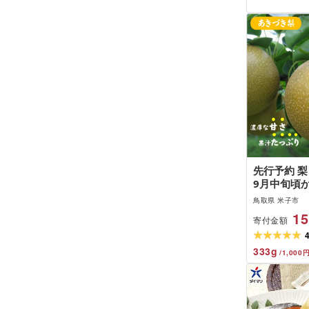
先行予約 梨
9月中旬頃
取西部農業
鳥取県 米子市
あいみ果実部
15
寄付金額
フルーツ な
市 鳥取県産
キロ 先行受
333
g
/
1,000
数量限定 
厚 甘い 赤梨[