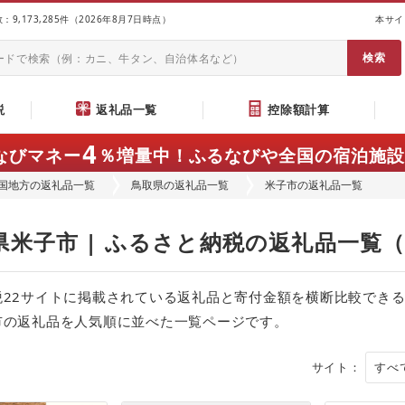
9,173,285件（2026年8月7日時点）
本サイ
説
返礼品一覧
控除額計算
4
なびマネー
％増量中！
ふるなびや全国の宿泊施設
国地方の返礼品一覧
鳥取県の返礼品一覧
米子市の返礼品一覧
県米子市 | ふるさと納税の返礼品一覧
税22サイトに掲載されている返礼品と寄付金額を横断比較でき
市の返礼品を人気順に並べた一覧ページです。
サイト：