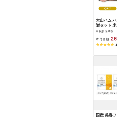
大山ハム ハ
謝セット 米
品 10種 
鳥取県 米子市
べ 加工肉 
26
寄付金額
ンナー ロー
ギフト 焼豚
レンジ 冷蔵
メ 送料無料
26-026-00
国産 美容フ