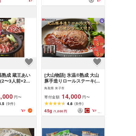
円
温熟成 蔵王あい
[大山物語] 氷温®熟成 大山
(2〜3人前×2回
豚手造りロールステーキ(オ
ニオンソース付き)80g×8個
鳥取県 米子市
(ソース20g×8個)
,000
14,000
寄付金額
円〜
円〜
(
)
(
)
4.5
9
4.6
8
件
件
45
g
/
1,000
円