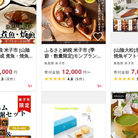
 米子市 [山陰
ふるさと納税 米子市 [季
[山陰大松]
成 煮魚・焼魚ギ
節・数量限定]モンブランフ
焼魚ギフトセ
切 IN-100
ォンデュ KAnoZA
6
鳥取県 米子市
鳥取県 米子市
,000
12,000
7,
寄付金額
寄付金額
円
円〜
(
)
(
)
4.5
8
4.8
8
件
件