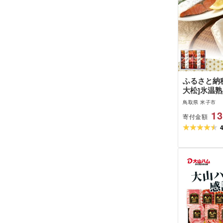
ふるさと納税
大松]氷温熟
フトセット10
鳥取県 米子市
13
寄付金額