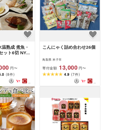
氷温熟成 煮魚・
こんにゃく詰め合わせ26個
ット6切 NYG-
鳥取県 米子市
000
13,000
寄付金額
円〜
円〜
(
)
(
)
5.0
8
4.9
7
件
件