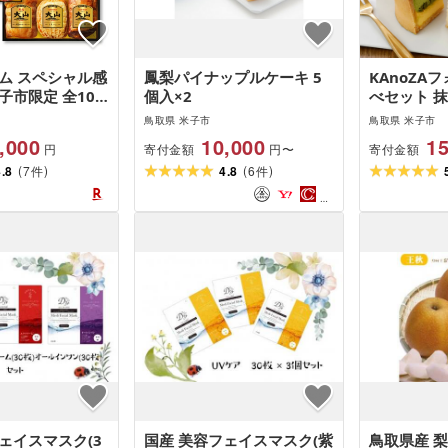
ム スペシャル感
鳳梨パイナップルケーキ 5
KAnoZA
子市限定 全10
個入×2
べセット 
詰め合わせ 食べ比
ロマージュ
鳥取県 米子市
鳥取県 米子市
ソーセージ ウイ
台 洋菓子 
,000
10,000
15
寄付金額
寄付金額
円
円〜
スト おつまみ
ーズケーキ
(
)
(
)
 チャーハン ア
4.8
7
4.8
6
デザート お
件
件
 お取り寄せグル
ト 贈り物 
 鳥取県 米子市
ト ティー
1
褒美 食べ
米子市
ェイスマスク(3
国産 美容フェイスマスク(紫
鳥取県産 