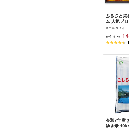
ふるさと納税
ム 人気ブロ
KH-03 
鳥取県 米子市
焼き豚
14
寄付金額
令和7年産 
ゆき米 10k