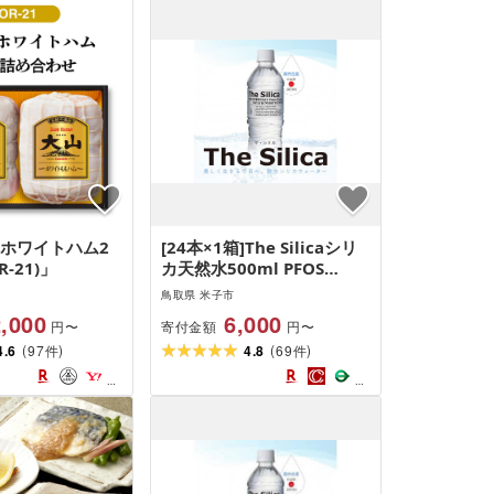
「ホワイトハム2
[24本×1箱]The Silicaシリ
-21)」
カ天然水500ml PFOS
PFOA PFAS 検査済み 検出
鳥取県 米子市
限界以下
,000
6,000
寄付金額
円〜
円〜
(
)
(
)
4.6
97
4.8
69
件
件