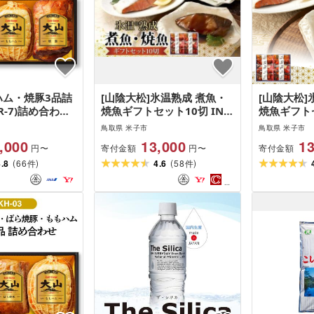
ハム・焼豚3品詰
[山陰大松]氷温熟成 煮魚・
[山陰大松]
R-7)詰め合わせ
焼魚ギフトセット10切 IN-
焼魚ギフトセ
ももハム 焼き豚
100
100ダイマ
鳥取県 米子市
鳥取県 米子市
,000
13,000
13
寄付金額
寄付金額
円〜
円〜
(
)
(
)
4.8
66
4.6
58
件
件