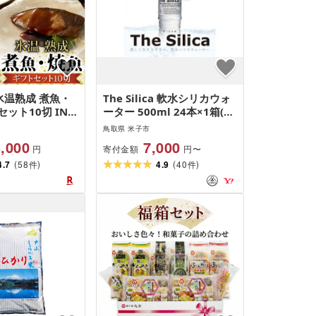
氷温熟成 煮魚・
The Silica 軟水シリカウォ
ット10切 IN-
ーター 500ml 24本×1箱(計
ツ
24本) 水 ミネラルウォータ
鳥取県 米子市
ー シリカ 水
,000
7,000
寄付金額
円
円〜
(
)
(
)
4.7
58
4.9
40
件
件