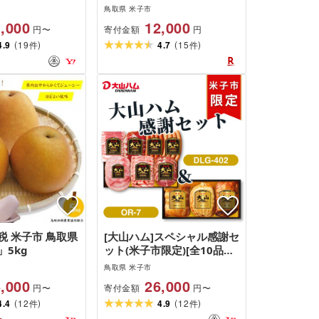
ー 生ハム ベー
製菓 寿スピリッツグループ
鳥取県 米子市
KAnoZA 栗 マロン タルト
,000
12,000
寄付金額
円〜
円
お菓子 スイーツ 秋
(
)
(
)
4.9
19
4.7
15
件
件
税 米子市 鳥取県
[大山ハム]スペシャル感謝セ
5kg
ット(米子市限定)[全10品入
り]ハム ソーセージ 生ハム
鳥取県 米子市
ウィンナー
,000
26,000
寄付金額
円〜
円〜
(
)
(
)
4.4
12
4.9
12
件
件