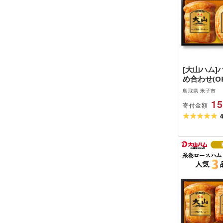
[大山ハム]
め合わせ(O
ロースハム 
鳥取県 米子市
15
寄付金額