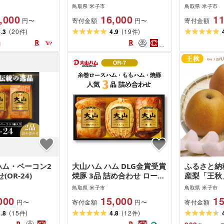
むろ米穀
ム ウインナ
鳥取県 米子市
鳥取県 米子市
コン 燻製
,000
16,000
11
寄付金額
寄付金額
円〜
円〜
(
)
(
)
4.3
20
4.9
19
件
件
円
ハム・ベーコン2
大山ハム ハム DLG金賞受賞
ふるさと納
OR-24)
焼豚 3品 詰め合わせ ロース
産梨「王秋」
ハム ももハム 焼き豚 サラ
鳥取県 米子市
鳥取県 米子市
ダ トッピング サンドウィッ
000
15,000
15
寄付金額
寄付金額
円〜
円〜
チ チャーハン 炒飯 ラーメ
(
)
(
)
4.8
15
ン 具材 おつまみ オードブ
4.8
12
件
件
ル お取り寄せグルメ 冷蔵