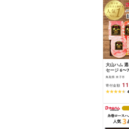
大山ハム 選
セージ 6〜
DLG-402 D
鳥取県 米子市
肉 肉加工品
11
寄付金額
スハム ベー
ンケン 生ハ
ナー ポチキ
ース あらび
り寄せグルメ
県 米子市