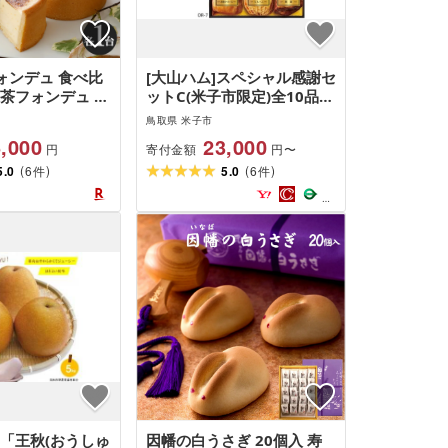
フォンデュ 食べ比
[大山ハム]スペシャル感謝セ
抹茶フォンデュ フ
ットC(米子市限定)全10品入
フォンデュ 各1
り
鳥取県 米子市
ケーキ タルト チ
,000
23,000
寄付金額
円
円〜
 抹茶 スイーツ
(
)
(
)
やつ 冷凍 セッ
5.0
6
5.0
6
件
件
ギフト プレゼン
タイム 自分へのご
比べ お取り寄せ
梨「王秋(おうしゅ
因幡の白うさぎ 20個入 寿