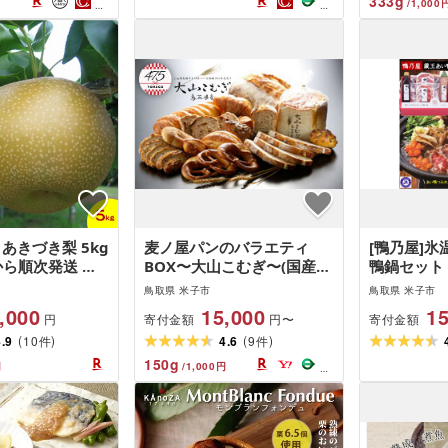
333
g
/
1,000
送料無料 鳥取県 米子市 OR-
7 26-015-001
 あきづき梨 5kg
麦ノ屋パンのバラエティ
[鴨乃屋]氷
から順次発送 鳥
BOX〜大山こむぎ〜(国産小
鴨鍋セット 
協同組合 米子・
麦使用)
分)
鳥取県 米子市
鳥取県 米子市
 梨 ナシ 果物
,000
15,000
15
寄付金額
寄付金額
円
円〜
し 鳥取県 米子
(
)
(
)
 くだもの 赤梨 5
4.9
10
4.6
9
件
件
付 お取り寄せ
150
g
円
/
1,000
円
果汁たっぷりで濃
26-015-009]