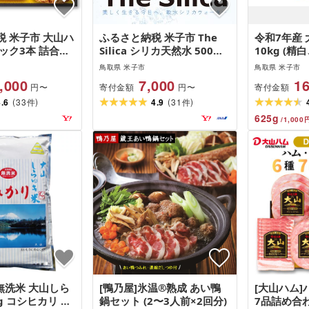
 米子市 大山ハ
ふるさと納税 米子市 The
令和7年産
ック3本 詰合せ
Silica シリカ天然水 500ml
10kg (精
ロースハム ももハム
24本×1箱(計24本)
シヒカリ こ
鳥取県 米子市
鳥取県 米子市
白米
,000
7,000
16
寄付金額
寄付金額
円〜
円〜
(
)
(
)
4.6
33
4.9
31
件
件
625
g
/
1,000
無洗米 大山しら
[鴨乃屋]氷温®熟成 あい鴨
[大山ハム
g コシヒカリ こ
鍋セット (2〜3人前×2回分)
7品詰め合わせ