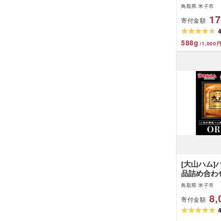
しひかり 
鳥取県 米子市
17
寄付金額
588
g
/
1,000
[大山ハム]
品詰め合わせ(
鳥取県 米子市
8,
寄付金額