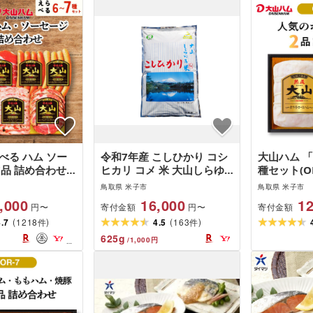
べる ハム ソー
令和7年産 こしひかり コシ
大山ハム 
7品 詰め合わせ
ヒカリ コメ 米 大山しらゆ
種セット(OR
LG-404 YG-06
き米 10kg 精白 白米 もっち
鳥取県 米子市
鳥取県 米子市
 加工品 ボンレ
り むろ米穀 鳥取県 米子市
,000
16,000
12
寄付金額
寄付金額
円〜
円〜
コン ペッパーシ
(
)
(
)
ム ポークウイン
4.7
1218
4.5
163
件
件
ウインナー 肩ロ
625
g
/
1,000
円
き 粗挽き お取
 送料無料 鳥取