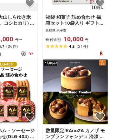
 大山しらゆき米
福袋 和菓子 詰め合わせ 福
白、コシヒカリ) コ
箱セット10袋入り ギフト
しひかり 米 精
あんこ どらやき お菓子 丸
鳥取県 米子市
京製菓 送料無料 鳥取県 米
,000
10,000
寄付金額
円〜
円
子市[26-010-003]
(
)
(
)
4.7
26
4.8
21
件
件
円
]ハム・ソーセージ
数量限定!KAnoZA カノザ モ
(DLG-404) ハ
ンブランフォンデュ 冷凍 寿