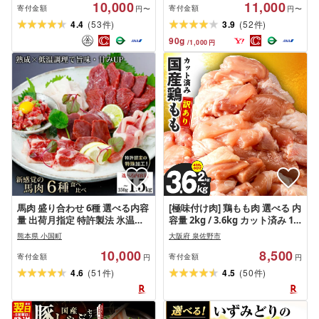
10,000
11,000
ト済み]
寄付金額
寄付金額
円〜
円〜
(
)
(
)
4.4
53
3.9
52
件
件
90
g
/
1,000
円
馬肉 盛り合わせ 6種 選べる内容
[極味付け肉] 鶏もも肉 選べる 内
量 出荷月指定 特許製法 氷温熟
容量 2kg / 3.6kg カット済み 1
成 低温調理 レア 赤身 フタエゴ
パック400g 小分け 国産 極味付
熊本県 小国町
大阪府 泉佐野市
ハツ サガリ ユッケ コウネ 小分
け肉 鶏肉 もも 味付け肉 訳あり
10,000
8,500
け 焼くだけ簡単 専用醤油 タレ
冷凍 熟成肉 唐揚げ 炒め物 煮物
寄付金額
寄付金額
円
円
付 真空パック 熊本 小国町 送料
鍋料理 時短 簡単 調理 おかず 惣
(
)
(
)
4.6
51
4.5
50
件
件
無料[地場産品基準:類型3]
菜 便利 発送月 大阪府 泉佐野市
送料無料 肉の泉佐野