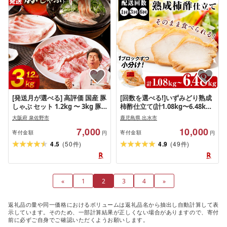
[発送月が選べる] 高評価 国産 豚
[回数を選べる!]いずみどり熟成
しゃぶ セット 1.2kg 〜 3kg 豚
柿酢仕立て(計1.08kg〜6.48kg)
肉 ももスライス/肩ローススラ
いずみどり 鶏肉 ムネ肉 鶏ムネ
大阪府 泉佐野市
鹿児島県 出水市
イス [丸善味わい加工] 氷温熟成
肉 惣菜 おかず おつまみ 定期便
7,000
10,000
極味付け 熟成肉 限定 最短 翌日
柿酢 醤油 和風ハム 加工 食品 3
寄付金額
寄付金額
円
円
発送 5営業日 大阪府 泉佐野市
回 6回 冷蔵 レンチン [西尾]
(
)
(
)
4.5
50
4.9
49
件
件
送料無料 肉の泉佐野 肉 普段使
い
«
1
2
3
4
»
返礼品の量や同一価格におけるボリュームは返礼品名から抽出し自動計算して表
示しています。そのため、一部計算結果が正しくない場合がありますので、寄付
前に必ずご自身でご確認いただくようお願いします。