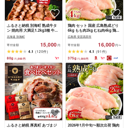
ふるさと納税 別海町 熟成牛タ
鶏肉 セット 国産 広島熟成どり
ン 焼肉用 大満足1.2kg3種 牛タ
6kg もも肉2kg むね肉4kg 鶏胸
ン厚切りスライス ステーキ 別
肉 鶏むね肉 鶏もも肉 胸肉 とり
北海道 別海町
広島県 安芸高田市
海町ふるさと納税
むね肉 鳥もも肉 もも肉 チキン
15,000
16,000
大容量 業務用 家庭用 お弁当 唐
寄付金額
寄付金額
円
円〜
揚げ 冷蔵 ジューシー やわらか
(
)
(
)
4.1
120
4.1
91
件
件
精肉 広島県 安芸高田市 送料無
80
g
375
g
/
1,000
円
/
1,000
円
料[配達不可:沖縄・離島]
ふるさと納税 厚真町 あづまジ
2026年1月中旬〜順次出荷 鶏肉