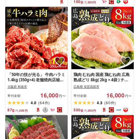
100
g
/
1,000
円
「50年の技が光る」 牛肉ハラミ
鶏肉 むね肉 国産 鶏むね肉 広島
1.4kg (350g×4) 老舗焼肉店秘伝
熟成どり 8kg( 2kg × 4袋 ) チキ
のタレ仕込み_ ハラミ 牛肉 肉 焼
ン 鶏胸肉 胸肉 鳥むね肉 とりむ
大阪府 和泉市
広島県 安芸高田市
肉 牛ハラミ 味付け肉 冷凍 熟成
ね肉 鶏 肉 大容量 業務用 家庭用
16,000
16,000
人気 おすすめ 送料無料 味噌漬
お弁当 唐揚げ 冷蔵 ヘルシー ジ
寄付金額
寄付金額
円〜
円〜
け 伝統 秘伝 タレ 贈答 ギフト
ューシー やわらか 美味しい 精
(
)
(
)
4.0
64
4.3
60
件
件
[配送不可地域:離島]
肉 広島県 安芸高田市 送料無料
87
g
500
g
/
1,000
円
/
1,000
円
[配達不可:沖縄・離島]