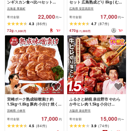
ンギスカン食べ比べセット
セット 広島熟成どり 8kg ( むね
1.6kg柔らか肉質ロース・昔な
肉 6kg ・ささみ 2kg ) 配達不可:
北海道 厚真町
広島県 安芸高田市
がらのジンギスカン
沖縄・離島 胸肉 ササミ
22,000
17,000
寄付金額
寄付金額
円〜
円〜
(
)
(
)
4.3
86
4.7
87
件
件
72
g
470
g
/
1,000
円
/
1,000
円
宮崎ポーク熟成味噌漬け 約
ふるさと納税 泉佐野市 やわら
1.5kg~1.8kg 豚肉 小分け 焼く
か牛ヒレ肉 1.5kg 小分け
だけ 簡単調理 冷凍 味付け肉 み
500g×3P 氷温熟成×特製ダレ
宮崎県 小林市
大阪府 泉佐野市
そ漬け 宮崎 肉 豚 おかず 簡単 焼
17,000
15,000
肉 お肉 ギフト 贈り物 贈答 味付
寄付金額
寄付金額
円
円〜
き肉 宮崎県 小林市 送料無料
(
)
(
)
4.5
84
3.9
74
件
件