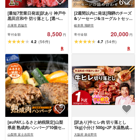
[最短7営業日発送]訳あり 神戸牛
[2週間以内に発送]飛騨のチーズ
黒田庄和牛 切り落とし [選べる
&ソーセージ&ヨーグルトセッ
グラム数] 小間 小分け 牛肉 切落
ト 詰め合わせ 限定販売 冷蔵 冷
兵庫県 西脇市
岐阜県 飛騨市
とし パック 大容量 炒め物 煮込
凍 牧成舎 モッツァレラチーズ
8,500
20,000
み料理 使い勝手 抜群 熟成 パッ
カプレーゼ 豚肉 熟成 濃厚 おつ
寄付金額
寄付金額
円
円
ク カレー ビーフシチュー 牛丼
まみ バーベキュー 生乳100% 個
(
)
(
)
4.2
56
4.7
54
件
件
ブランド牛 数量限定 小間
包装 日時指定 時間指定
[auPAYふるさと納税限定]山梨
[訳あり]牛ヒレ肉 切り落とし
県産 熟成肉ハンバーグ10個セッ
1kg[小分け 500g×2P 氷温熟成×
ト
特製ダレ サイズ不揃い やわら
山梨県 富士吉田市
大阪府 泉佐野市
か ステーキ ひと口サイズ カッ