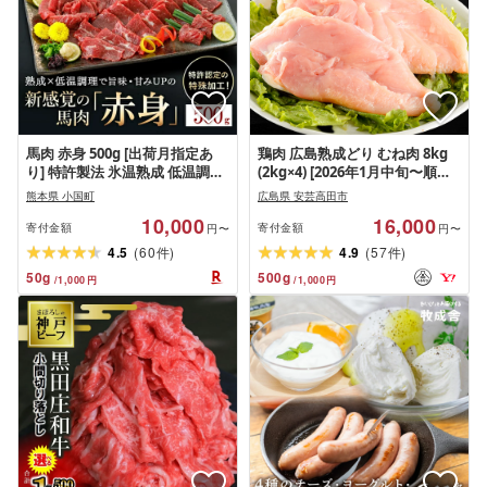
馬肉 赤身 500g [出荷月指定あ
鶏肉 広島熟成どり むね肉 8kg
り] 特許製法 氷温熟成 低温調理
(2kg×4) [2026年1月中旬〜順次
加熱済 馬赤身 赤身肉 新感覚 レ
出荷]
熊本県 小国町
広島県 安芸高田市
ア 食感 焼いたらもっと美味し
10,000
16,000
い 旨みたっぷり 小分け 専用醤
寄付金額
寄付金額
円〜
円〜
油 タレ付 真空パック 名物 熊本
(
)
(
)
4.5
60
4.9
57
件
件
阿蘇 小国町 送料無料[地場産品
50
g
500
g
/
1,000
円
/
1,000
円
基準:類型3]