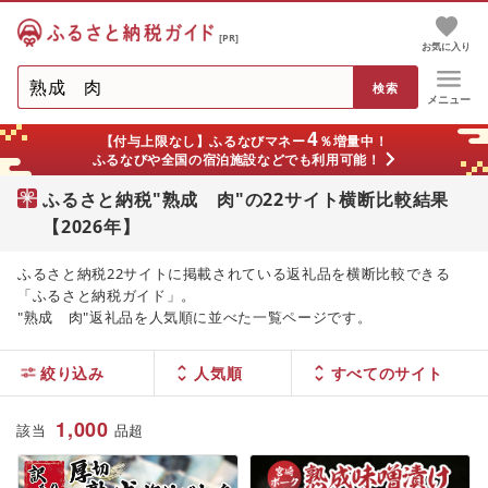
[PR]
お気に入り
メニュー
4
【付与上限なし】ふるなびマネー
％増量中！
ふるなびや全国の宿泊施設などでも利用可能！
ふるさと納税"熟成 肉"の22サイト横断比較結果
【2026年】
ふるさと納税22サイトに掲載されている返礼品を横断比較できる
「ふるさと納税ガイド」。
"熟成 肉"返礼品を人気順に並べた一覧ページです。
絞り込み
人気順
1,000
該当
品
超