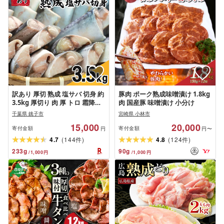
訳あり 厚切 熟成 塩サバ 切身 約
豚肉 ポーク熟成味噌漬け 1.8kg
3.5kg 厚切り 肉 厚 トロ 霜降り
肉 国産豚 味噌漬け 小分け
さば 鯖 塩さば 塩鯖 切り身 規格
千葉県 銚子市
宮崎県 小林市
外 傷 不揃い 大容量 青魚 魚 海鮮
15,000
20,000
魚介 おつまみ おかず 惣菜 惣菜
寄付金額
寄付金額
円
円〜
お取り寄せ ふるさと納税 ふる
(
)
(
)
4.7
144
4.8
124
件
件
さと納税さば 千葉県 銚子市 カ
233
g
90
g
/
1,000
円
/
1,000
円
ネジョウ大崎