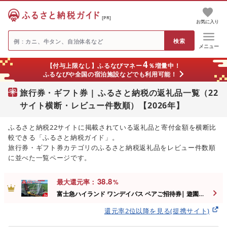
[PR]
お気に入り
メニュー
4
【付与上限なし】ふるなびマネー
％増量中！
ふるなびや全国の宿泊施設などでも利用可能！
旅行券・ギフト券 | ふるさと納税の返礼品一覧（22
サイト横断・レビュー件数順）【2026年】
ふるさと納税22サイトに掲載されている返礼品と寄付金額を横断比
較できる「ふるさと納税ガイド」。
旅行券・ギフト券カテゴリのふるさと納税返礼品をレビュー件数順
に並べた一覧ページです。
38.8
最大還元率：
%
富士急ハイランド ワンデイパス ペアご招待券| 遊園地
富士急ハイランド ワンデイパス ペアご招待券 富士急ハ
イランド 富士河口湖町 テーマパーク 入場券 優待券 チ
還元率2位以降を見る(提携サイト)
ケット レジャー デート 旅行 家族連れ 週末 子供向け ア
トラクション 観光 地域活性化 エンターテインメント 野