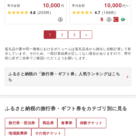
10,000
10,000
寄付金額
寄付金額
円
円〜
(
)
(
)
4.8
205
4.7
199
件
件
1
2
3
»
返礼品の量や同一価格におけるボリュームは返礼品名から抽出し自動計算して表
示しています。そのため、一部計算結果が正しくない場合がありますので、寄付
前に必ずご自身でご確認いただくようお願いします。
ふるさと納税の「旅行券・ギフト券」人気ランキングはこち
ら
ふるさと納税の旅行券・ギフト券をカテゴリ別に見る
旅行券・宿泊券
商品券
食事券
体験チケット
地域振興券
その他チケット