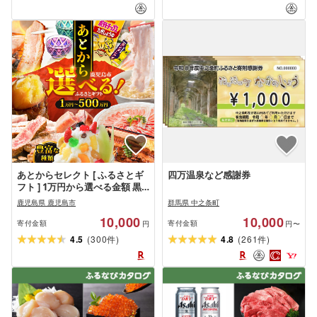
あとからセレクト [ ふるさとギ
四万温泉など感謝券
フト ] 1万円から選べる金額 黒
毛和牛 牛肉 豚肉 鶏肉 惣菜 おか
鹿児島県 鹿児島市
群馬県 中之条町
ず 焼酎 切子 うなぎ 野菜 お茶 ス
10,000
10,000
イーツ 後から 選べる ゆっくり
寄付金額
寄付金額
円
円〜
選ぶ カタログ ギフト 豊富な品
(
)
(
)
4.5
300
4.8
261
件
件
揃え 送料無料 [ 鹿児島県 鹿児島
市 ]