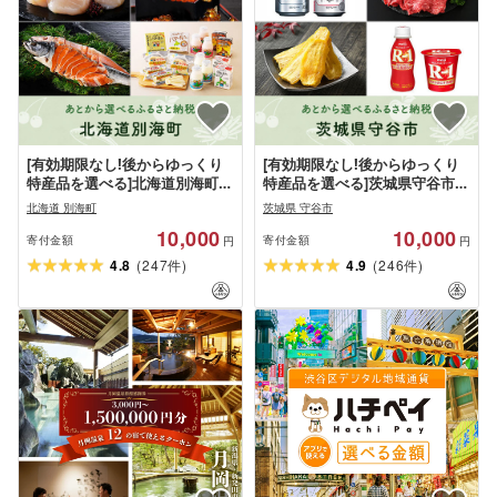
[有効期限なし!後からゆっくり
[有効期限なし!後からゆっくり
特産品を選べる]北海道別海町カ
特産品を選べる]茨城県守谷市カ
タログポイント
タログポイント
北海道 別海町
茨城県 守谷市
10,000
10,000
寄付金額
寄付金額
円
円
(
)
(
)
4.8
247
4.9
246
件
件