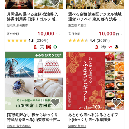
月岡温泉 選べる金額 宿泊券 入
選べる金額 渋谷区デジタル地域
浴券 利用券 日帰り ゴルフ 感謝
通貨 ハチペイ 東京 都内 渋谷 表
券 旅行券 利用券 温泉 露天風呂
参道 原宿 恵比寿 代官山 飲食 ホ
新潟県 新発田市
東京都 渋谷区
旅行 宿泊 旅行チケット 体験 ト
テル 観光 レジャー PAY アプリ
10,000
10,000
ラベル チケット 遊ぶ 食べる 泊
オンライン キャッシュレス ス
寄付金額
寄付金額
円〜
円〜
まる 金券 風呂 ホテル 旅館 老舗
マホ ポイント ポイ活 スマホ 便
(
)
(
)
4.8
236
4.4
206
件
件
観光 国内旅行 ゴルフ 国内 北陸
利 簡単 デジタル 支払い 地域通
新潟 新発田
貨 送料無料
[有効期限なし!後からゆっくり
あとから選べる[ふるさとギフ
特産品を選べる]山梨県富士吉田
ト]ゆっくり選べる感謝券
市カタログポイント
山梨県 富士吉田市
福岡県 新宮町