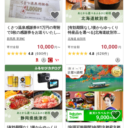
くさつ温泉感謝券※1万円の寄附
[有効期限なし!後からゆっくり
で3枚の感謝券をお送りいたし
特産品を選べる]北海道紋別市カ
ます。※感謝券は1000円券とな
タログポイント
群馬県 草津町
北海道 紋別市
ります。※ワンストップ特例制
10,000
10,000
度を希望する方は必ず備考欄に
寄付金額
寄付金額
円〜
円
性別、生年月日の入力をお願い
(
)
(
)
4.8
690
4.8
626
件
件
します。
[有効期限なし!後からゆっくり
[利用可能期間3年間]京都府京都