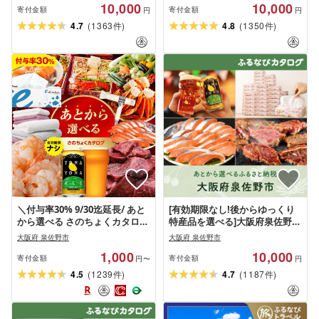
10,000
10,000
寄付金額
寄付金額
円
円
(
)
(
)
4.7
1363
4.8
1350
件
件
＼付与率30% 9/30迄延長/ あと
[有効期限なし!後からゆっくり
から選べる さのちょくカタログ
特産品を選べる]大阪府泉佐野市
有効期限なし 満足度9割 ランキ
カタログポイント
大阪府 泉佐野市
大阪府 泉佐野市
ング急上昇中 カタログ 肉 よな
1,000
10,000
よなエール 牛たん ビール 酒 か
寄付金額
寄付金額
円〜
円
に サーモン 野菜 うなぎ タオル
(
)
(
)
4.5
1239
4.7
1187
件
件
ティッシュ 日用品 あとからセ
レクト 楽天限定 大阪府 泉佐野
市