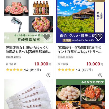
[有効期限なし!後からゆっくり
[京都旅行・宿泊無期限]旅行ポ
特産品を選べる]宮崎県都城市カ
イント京都市ふるなびトラベル
タログポイント
ポイント
宮崎県 都城市
京都府 京都市
10,000
10,000
寄付金額
寄付金額
円
円
(
)
(
)
4.9
944
4.8
693
件
件