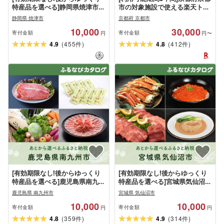
特産品を選べる]静岡県焼津市カ
市の対象施設で使える楽天トラ
タログポイント
ベルクーポン 寄付額30,000円
静岡県 焼津市
京都府 京都市
観光地応援 温泉 観光 旅行 ホテ
10,000
30,000
ル 旅館 クーポン チケット 予約
寄付金額
寄付金額
円
円〜
父の日 母の日
(
)
(
)
4.9
455
4.8
412
件
件
[有効期限なし!後からゆっくり
[有効期限なし!後からゆっくり
特産品を選べる]鹿児島県南九州
特産品を選べる]宮城県気仙沼市
市カタログポイント
カタログポイント
鹿児島県 南九州市
宮城県 気仙沼市
10,000
10,000
寄付金額
寄付金額
円
円
(
)
(
)
4.8
359
4.9
314
件
件