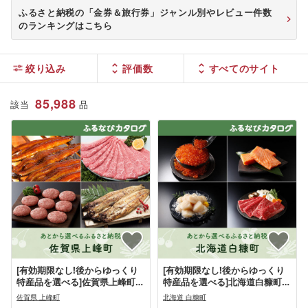
外活動 休日プラン 体験ギフト
ふるさと納税の「金券＆旅行券」ジャンル別やレビュー件数
のランキングはこちら
絞り込み
評価数
85,988
該当
品
[有効期限なし!後からゆっくり
[有効期限なし!後からゆっくり
特産品を選べる]佐賀県上峰町カ
特産品を選べる]北海道白糠町カ
タログポイント
タログポイント
佐賀県 上峰町
北海道 白糠町