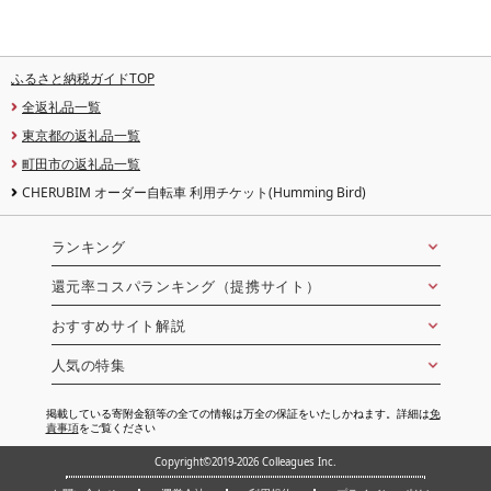
ふるさと納税ガイドTOP
全返礼品一覧
東京都の返礼品一覧
町田市の返礼品一覧
CHERUBIM オーダー自転車 利用チケット(Humming Bird)
ランキング
還元率コスパランキング（提携サイト）
おすすめサイト解説
人気の特集
掲載している寄附金額等の全ての情報は万全の保証をいたしかねます。詳細は
免
責事項
をご覧ください
Copyright©2019-2026 Colleagues Inc.