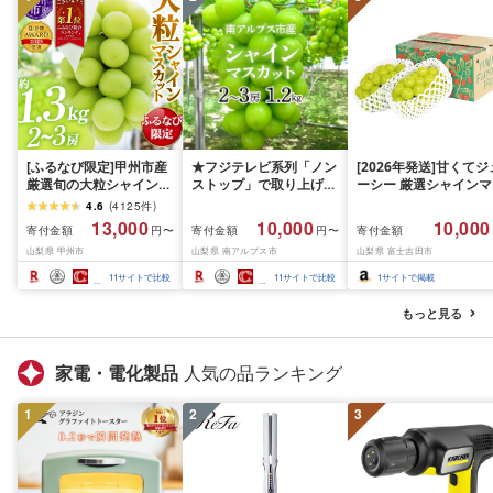
[ふるなび限定]甲州市産
★フジテレビ系列「ノン
[2026年発送]甘くてジ
厳選旬の大粒シャインマ
ストップ」で取り上げら
ーシー 厳選シャインマ
スカット 約1.3kg 2〜3
れました!★[2026年発送
スカット1.2kg (2026
4.6
(
4125
件
)
房[2026年発送]
先行予約]南アルプス市
月前半(1〜15日)から1
13,000
10,000
10,000
寄付金額
寄付金額
寄付金額
円〜
円〜
(MG)B12-472 FN-
産シャインマスカット
月下旬までの発送) フ
山梨県 甲州市
山梨県 南アルプス市
山梨県 富士吉田市
Limited-VO シャインマ
1.2kg以上(2〜3房)ふる
ーツ ぶどう 果物 山梨
スカット フルーツ
さと納税 おすすめ 山梨
産 2026 旬 大粒 高級 
11
サイトで比較
11
サイトで比較
1
サイトで掲載
県 南アルプス市 送料無
ドウ 葡萄 富士吉田市
料 AL
もっと見る
家電・電化製品
人気の品ランキング
1
2
3