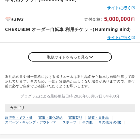
サイトに行く
5,000,000
au PAY
寄付金額
:
円
CHERUBIM オーダー自転車 利用チケット(Humming Bird)
サイトに行く
取扱サイトをもっと見る
返礼品の量や同一価格におけるボリュームは返礼品名から抽出し自動計算して表
示しています。そのため、一部計算結果が正しくない場合がありますので、寄付
前に必ずご自身でご確認いただくようお願いします。
プログラムによる最終更新日時 2026年08月07日 04時00分
カテゴリ
旅行券・ギフト券
家電・電化製品
家電製品
雑貨・日用品
スポーツ・キャンプ・アウトドア
スポーツ
その他
その他(その他)