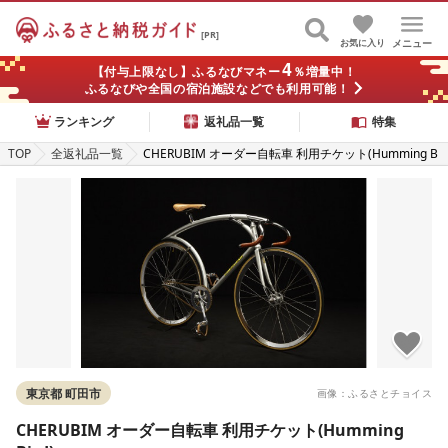
[PR]
お気に入り
メニュー
4
【付与上限なし】ふるなびマネー
％増量中！
ふるなびや全国の宿泊施設などでも利用可能！
ランキング
返礼品一覧
特集
TOP
全返礼品一覧
CHERUBIM オーダー自転車 利用チケット(Humming B
ird)
東京都 町田市
画像：ふるさとチョイス
CHERUBIM オーダー自転車 利用チケット(Humming