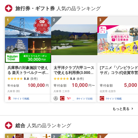
旅行券・ギフト券
人気の品ランキング
1
2
3
兵庫県の対象施設で使え
太平洋クラブ六甲コース
[アニメ「ゾンビランド
る 楽天トラベルクーポ
で使える利用券(3.000円
サガ」コラボ]佐賀市営
ン 寄附額100,000円
分)
バス1日乗車券(2026年
5.0
(
5
件
)
5.0
(
6
件
)
(30,000円クーポン) 兵庫
秋発送予定)
10,000
5,000
100,000
寄付金額
寄付金額
円
円〜
寄付金額
関西 寄付額 100,000円
兵庫県 (県)
兵庫県 三木市
佐賀県 佐賀市
旅行 宿泊 ホテル 旅館 チ
ケット クーポン 30000
1
サイトで掲載
8
サイトで比較
1
サイトで掲載
円分 トラベル ひょうご
ヒョウゴ 観光 レジャー
もっと見る
旅行券 国内旅行 予約 宿
泊券 rakuten
総合
人気の品ランキング
1
2
3