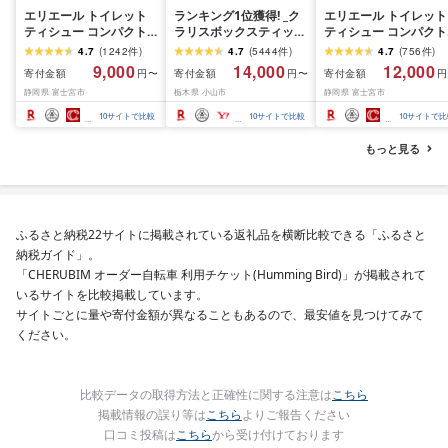
エリエール トイレット
ランキング1位獲得! _ク
エリエール トイレット
ティシュー コンパクト
ラリスボックスティッシ
ティシュー コンパクト
シングル [個数が選べ
ュ60箱(1箱220組(440
ダブル [選べるロール
4.7
(
1242
件
)
4.7
(
5444
件
)
4.7
(
756
件
)
る:16・32・64 ロール]
枚))(5個入り×12セット)_
数:32・64 ロール] 1.5
9,000
14,000
12,000
寄付金額
寄付金額
寄付金額
円〜
円〜
円
1.5倍巻 82.5m トイレッ
ティッシュ ティッシュ
巻 45m トイレットペ
静岡県 富士宮市
栃木県 小山市
静岡県 富士宮市
トペーパー シングル パ
ペーパー 日用品 常備品
パー ダブル パルプ10
ルプ100% 香りつき 日用
生活用品 まとめ買い [配
香りつき 日用品 消耗
10
サイトで比較
10
サイトで比較
10
サイトで比
品 消耗品 備蓄 ふるさと
送不可地域:離島・沖縄
備蓄 ふるさと納税 ふ
納税 ふるさと 送料無料
県]
さと 送料無料 静岡県 
もっと見る
静岡県 富士宮市
士宮市
ふるさと納税22サイトに掲載されている返礼品を横断比較できる「ふるさと
納税ガイド」。
「CHERUBIM オーダー自転車 利用チケット(Humming Bird)」が掲載されて
いるサイトを比較掲載しています。
サイトごとに量や寄付金額が異なることもあるので、最安値を見つけてみて
ください。
比較データの取得方法と正確性に関する注意は
こちら
掲載情報の誤り等は
こちら
よりご報告ください
口コミ投稿は
こちら
から受け付けております