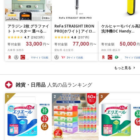
アラジン 2枚 グラファイ
ReFa STRAIGHT IRON
ケルヒャーモバイル高
ト トースター 選べるカ
PRO[ホワイト] アイロン
洗浄機OC Handy
ラー 2枚焼き ホワイト
家電 美容 リファ アイロ
Compact(ハンディエ
4.7
(
2623
件
)
4.8
(
207
件
)
グリーン ブラック 白 緑
ン
神奈川県 横浜市 生活
33,000
77,000
50,000
寄付金額
寄付金額
寄付金額
円〜
円〜
円
黒 Aladdin アラジント
電 日用品 人気 おすす
兵庫県 加西市
愛知県 名古屋市
神奈川県 横浜市
ースター 調理家電 キッ
送料無料 掃除 便利 コ
チン家電 家電 お手入れ
パクト 高圧洗浄機 ポ
11
サイトで比較
2
サイトで比較
7
サイトで比
簡単 新生活 お届け:約1
タブル清掃 泡洗浄 家
ヶ月後お届け(ブラック
ラク ベランダ掃除
もっと見る
は2026年6月下旬以降順
次発送予定)
雑貨・日用品
人気の品ランキング
1
2
3