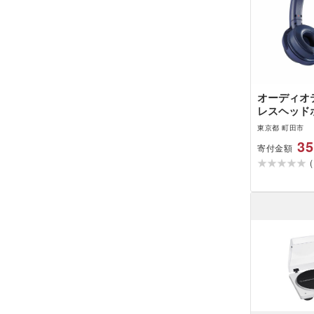
オーディオ
レスヘッドホ
WS330BT 
東京都 町田市
35
寄付金額
(