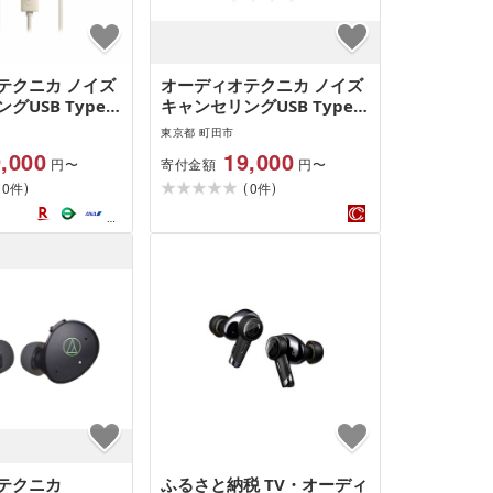
テクニカ ノイズ
オーディオテクニカ ノイズ
USB Type-C
キャンセリングUSB Type-C
TH-CKS330NC
用イヤホン
東京都 町田市
,000
19,000
寄付金額
円〜
円〜
(
)
(
)
0
0
件
件
テクニカ
ふるさと納税 TV・オーディ