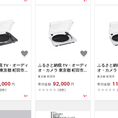
 TV・オーディ
ふるさと納税 TV・オーディ
ふるさと納
東京都 町田市
オ・カメラ 東京都 町田市
オ・カメラ
テクニカ ターン
オーディオテクニカ ターン
オーディオ
東京都 町田市
東京都 町田市
LP70X BG(ブラ
テーブルAT-LP70X WS(ホワ
レスターンテ
,000
92,000
11
寄付金額
寄付金額
円
円
 BG(ブラック/
イト/シルバー) WS(ホワイ
LP70XBT
)
(
)
0
ト/シルバー)
0
ルバー) W
件
件
バ…