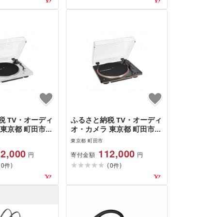
税 TV・オーディ
ふるさと納税 TV・オーディ
 東京都 町田市
オ・カメラ 東京都 町田市
テクニカ ワイヤ
オーディオテクニカ ワイヤ
東京都 町田市
ーブルAT-
レスターンテーブルAT-
2,000
112,000
寄付金額
円
円
 WS(ホワイト/シ
LP70XBT BZ(ブラック/ブロ
(
)
(
)
S(ホワイト/シル
0
ンズ) BZ(ブラック/ブロン…
0
件
件