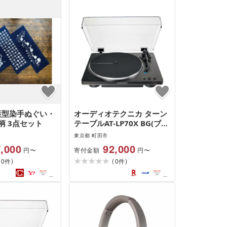
o 藍型染手ぬぐい・
オーディオテクニカ ターン
柄 3点セット
テーブルAT-LP70X BG(ブラ
ック/グレー)
東京都 町田市
,000
92,000
寄付金額
円〜
円〜
(
)
(
)
0
0
件
件