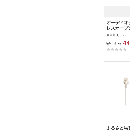
オーディオ
レスオープ
ン
東京都 町田市
44
寄付金額
(
ふるさと納税