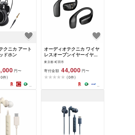
テクニカ アート
オーディオテクニカ ワイヤ
ッドホン
レスオープンイヤーイヤホ
ン ATH-AC5TW BK
東京都 町田市
,000
44,000
寄付金額
円〜
円〜
(
)
(
)
0
0
件
件