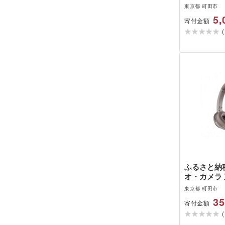
東京都 町田市
5,
寄付金額
(
ふるさと納税
オ・カメラ 
オーディオ
東京都 町田市
レスヘッドホ
35
寄付金額
WS330BT 
(
KH(カーキ)