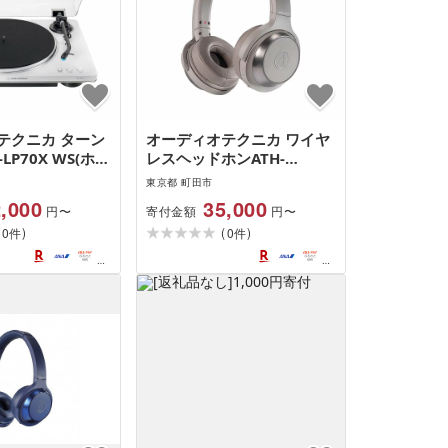
テクニカ ターン
オーディオテクニカ ワイヤ
LP70X WS(ホワ
レスヘッドホンATH-
ー)
WS330BT KH(カーキ)
東京都 町田市
,000
35,000
寄付金額
円〜
円〜
(
)
(
)
0
0
件
件