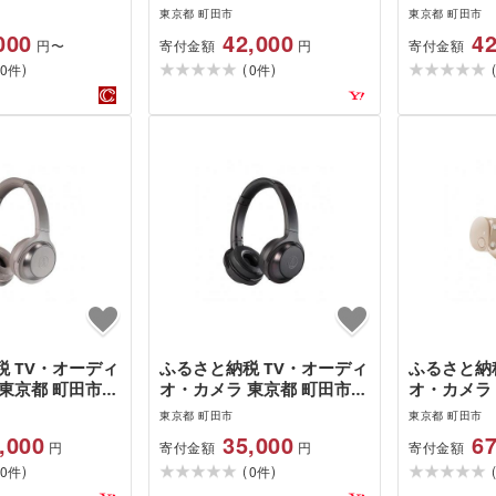
オーディオテクニカ 完全ワ
オーディオ
東京都 町田市
東京都 町田市
イヤレスイヤホン ATH-
イヤレスイヤ
000
42,000
42
寄付金額
寄付金額
円〜
円
CKS30TW+ TBK(スケルト
CKS30TW
)
(
)
0
ン) TBK(スケルトン)
0
ーン) GR
件
件
 TV・オーディ
ふるさと納税 TV・オーディ
ふるさと納
東京都 町田市
オ・カメラ 東京都 町田市
オ・カメラ
テクニカ ワイヤ
オーディオテクニカ ワイヤ
オーディオ
東京都 町田市
東京都 町田市
ンATH-
レスヘッドホンATH-
イヤレスイヤ
,000
35,000
67
寄付金額
寄付金額
円
円
KH(カーキ)
WS330BT BK(ブラック)
CKS50TW
)
(
)
0
BK(ブラック)
0
BG(ベージ
件
件