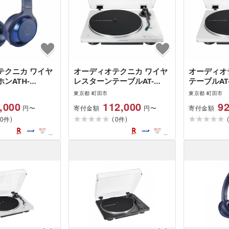
テクニカ ワイヤ
オーディオテクニカ ワイヤ
オーディオ
ンATH-
レスターンテーブルAT-
テーブルAT-
BL(ブルー)
LP70XBT WS(ホワイト/シ
イト/シルバ
東京都 町田市
東京都 町田市
ルバー)
,000
112,000
92
寄付金額
寄付金額
円〜
円〜
)
(
)
0
0
件
件