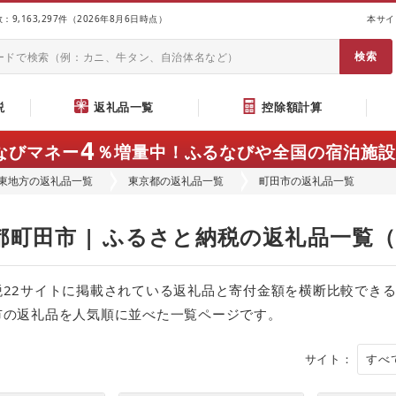
9,163,297件（2026年8月6日時点）
本サイ
説
返礼品一覧
控除額計算
4
なびマネー
％増量中！
ふるなびや全国の宿泊施設
東地方の返礼品一覧
東京都の返礼品一覧
町田市の返礼品一覧
都町田市 | ふるさと納税の返礼品一覧
税22サイトに掲載されている返礼品と寄付金額を横断比較でき
市の返礼品を人気順に並べた一覧ページです。
サイト：