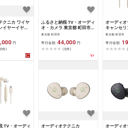
テクニカ ワイヤ
ふるさと納税 TV・オーディ
オーディオ
ンイヤーイヤホ
オ・カメラ 東京都 町田市
キャンセリング
オーディオテクニカ ワイヤ
用イヤホン A
東京都 町田市
東京都 町田市
レスオープンイヤーイヤホ
BG
,000
44,000
19
寄付金額
寄付金額
円
円
ン ATH-AC5TW BK オーデ
)
(
)
0
ィオテクニカ ワイヤレスオ
0
件
件
ー…
 TV・オーディ
オーディオテクニカ
オーディオ