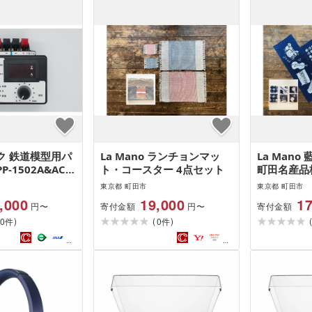
ク 鉄道模型用パ
La Mano ランチョンマッ
La Man
-1502A&ACア
ト・コースター 4点セット
町田名産品
ト
東京都 町田市
東京都 町田市
,000
19,000
17
寄付金額
寄付金額
円〜
円〜
)
(
)
0
0
件
件