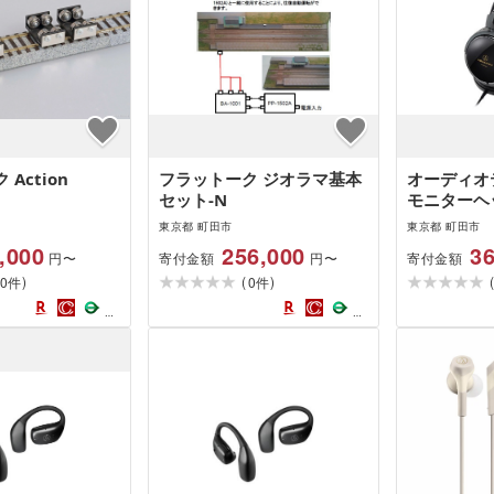
Action
フラットーク ジオラマ基本
オーディオ
セット-N
モニターヘ
東京都 町田市
東京都 町田市
,000
256,000
36
寄付金額
寄付金額
円〜
円〜
)
(
)
0
0
件
件