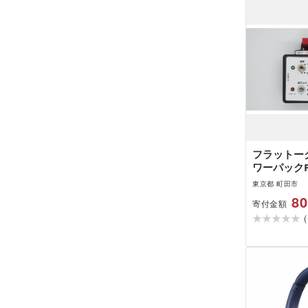
フラットー
ワーパックPP
ダプタセッ
東京都 町田市
80
寄付金額
(