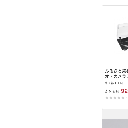
ふるさと納税
オ・カメラ 
オーディオ
東京都 町田市
テーブルAT-
92
寄付金額
ック/グレー)
(
グレー)