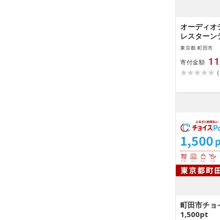
オーディオ
レスターンテ
LP70XBT
東京都 町田市
11
寄付金額
(
町田市チョイ
1,500pt