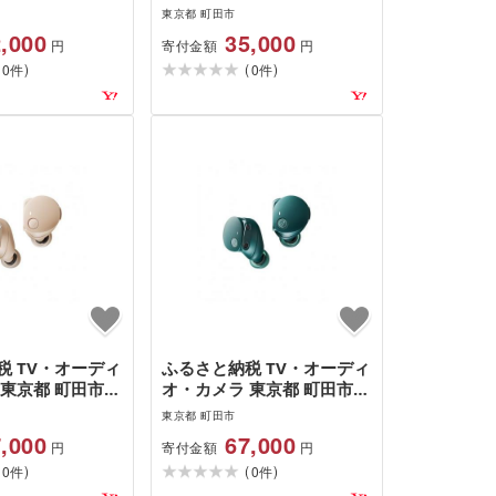
テクニカ 完全ワ
オーディオテクニカ ワイヤ
東京都 町田市
ホン ATH-
レスヘッドホンATH-
,000
35,000
寄付金額
円
円
+ GR(エバーグリ
WS330BT BL(ブルー) BL(ブ
(
)
(
)
(エバーグリーン)
0
ルー)
0
件
件
税 TV・オーディ
ふるさと納税 TV・オーディ
 東京都 町田市
オ・カメラ 東京都 町田市
テクニカ 完全ワ
オーディオテクニカ 完全ワ
東京都 町田市
ホンATH-
イヤレスイヤホンATH-
,000
67,000
寄付金額
円
円
2 BG(ベージュ)
CKS50TW2 GR(グリーン)
(
)
(
)
ュ)
0
GR(グリーン)
0
件
件