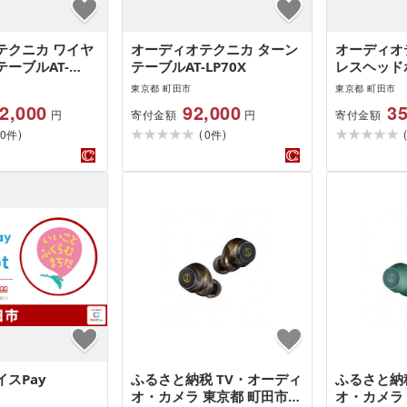
テクニカ ワイヤ
オーディオテクニカ ターン
オーディオ
ーブルAT-
テーブルAT-LP70X
レスヘッドホ
WS330BT
東京都 町田市
東京都 町田市
2,000
92,000
35
寄付金額
寄付金額
円
円
)
(
)
0
0
件
件
スPay
ふるさと納税 TV・オーディ
ふるさと納
オ・カメラ 東京都 町田市
オ・カメラ