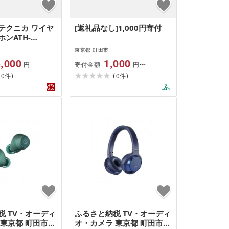
テクニカ ワイヤ
[返礼品なし]1,000円寄付
ンATH-
東京都 町田市
,000
1,000
寄付金額
円
円〜
(
)
(
)
0
0
件
件
税 TV・オーディ
ふるさと納税 TV・オーディ
 東京都 町田市
オ・カメラ 東京都 町田市