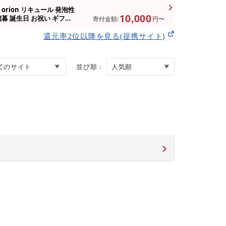
rion リキュール 発泡性
10,000
歳暮 誕生日 お祝い ギフト
寄付金額:
円〜
還元率2位以降を見る(提携サイト)
並び順：