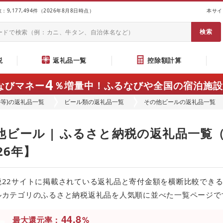
9,177,494件（2026年8月8日時点）
本サイ
説
返礼品一覧
控除額計算
4
なびマネー
％増量中！
ふるなびや全国の宿泊施設
ル等)の返礼品一覧
ビール類の返礼品一覧
その他ビールの返礼品一覧
他ビール | ふるさと納税の返礼品一覧
26年】
税22サイトに掲載されている返礼品と寄付金額を横断比較でき
ルカテゴリのふるさと納税返礼品を人気順に並べた一覧ページで
44.8
%
最大還元率：