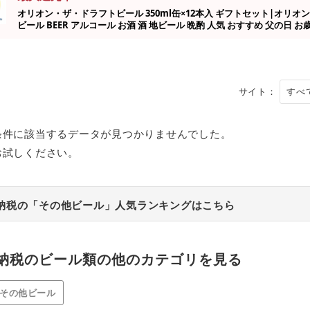
オリオン・ザ・ドラフトビール 350ml缶×12本入 ギフトセット|オリオン o
ビール BEER アルコール お酒 酒 地ビール 晩酌 人気 おすすめ 父の日 お
お歳暮 沖縄県 宮古島市
サイト：
条件に該当するデータが見つかりませんでした。
お試しください。
納税の「その他ビール」人気ランキングはこちら
納税のビール類の他のカテゴリを見る
その他ビール