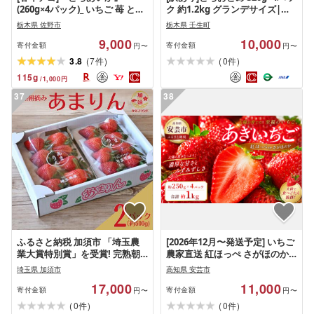
(260g×4パック)_ いちご 苺 とち
ク 約1.2kg グランデサイズ|果
あいか 春いちご 美味しい 栃木
物 フルーツ イチゴ 苺 グランデ
栃木県 佐野市
栃木県 壬生町
県 佐野市 フルーツ 果物 人気 お
産地直送 大粒 甘い 数量限定 栃
9,000
10,000
すすめ ギフト 贈答 冷蔵 送料無
木県 壬生町 ※2027年1月〜発送
寄付金額
寄付金額
円〜
円〜
料 [配送不可地域:離島]
(
)
(
)
3.8
7
0
件
件
115
g
/
1,000
円
37
38
ふるさと納税 加須市 「埼玉農
[2026年12月〜発送予定] いちご
業大賞特別賞」を受賞! 完熟朝
農家直送 紅ほっぺ さがほのか
摘み苺 あまりん 250g×2パック
約 1kg ( 約 250g × 4パック ) イ
埼玉県 加須市
高知県 安芸市
チゴ 先行予約 おすすめ いちご
17,000
11,000
スイーツ 国産 苺 果物 くだもの
寄付金額
寄付金額
円〜
円〜
フルーツ 小分け パック 期間限
(
)
(
)
0
0
件
件
定 季節限定 数量限定 旬 大粒 高