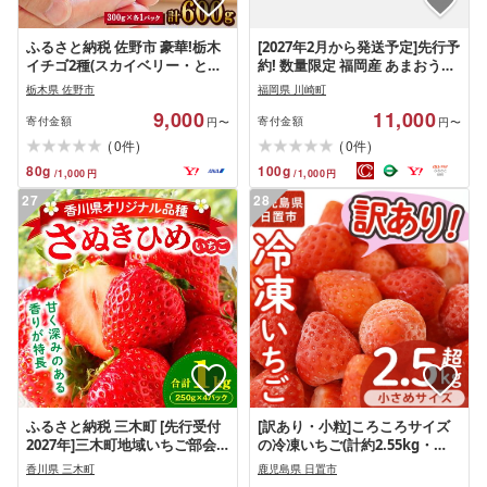
ふるさと納税 佐野市 豪華!栃木
[2027年2月から発送予定]先行予
イチゴ2種(スカイベリー・とち
約! 数量限定 福岡産 あまおう
あいか)大粒 食べ比べセット
ichigo strawberry itigo 約
栃木県 佐野市
福岡県 川崎町
(300g×2パック)
1.1kg 約275g×4パック セット
9,000
11,000
いちご 苺 イチゴ フルーツ 果物
寄付金額
寄付金額
円〜
円〜
くだもの 春 旬 福岡 九州 福岡県
(
)
(
)
0
0
件
件
川崎町 暖家のいちご
80
g
100
g
/
1,000
円
/
1,000
円
27
28
ふるさと納税 三木町 [先行受付
[訳あり・小粒]ころころサイズ
2027年]三木町地域いちご部会
の冷凍いちご(計約2.55kg・
「さぬきひめ」1kgパック
850g×3袋) 訳あり 訳アリ いちご
香川県 三木町
鹿児島県 日置市
イチゴ 苺 冷凍 果物 フルーツ 国