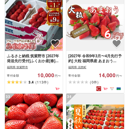
ふるさと納税 筑紫野市 [2027年
[2027年 令和9年3月〜4月先行予
発送先行受付]ふくおか産[春]あ
約] 大粒 福岡県産 あまおう
まおう4パック(筑紫野市)
250g 以上 × 6パック ブランド
福岡県 筑紫野市
福岡県 須恵町
いちご ~ 苺 甘い ランキング お
10,000
14,000
すすめ 博多 ギフト 業務用 特徴
寄付金額
寄付金額
円〜
円〜
旬 時期 赤い 丸い 大きい うまい
(
)
(
)
3.4
113
0
件
件
由来 季節 ケーキ 高級 大粒 小粒
酸味 糖度 人気 農家 農園 有名 ~
S10501703
33
34