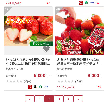
29
g
/
1,000
円
級 新鮮 ichigo itigo 海洋深層水
ギフト プレゼント 人気 お取り
39
40
寄せ 人気いちご 人気苺 ランキ
ング 特産品 安芸市 高知県
いちご(とちあいか) 290g×2パッ
ふるさと納税 佐野市 いちご生
ク 580g以上|先行予約 数量限定
産量日本一栃木産 春イチゴ『と
栃木県 果物 くだもの フルーツ
ちおとめ』『とちあいか』
栃木県 さくら市
栃木県 佐野市
苺 イチゴ ※2026年11月〜発送
(260g×4パック)食べ比べセット
5,000
9,000
寄付金額
寄付金額
円〜
円
(
)
(
)
0
0
件
件
115
g
/
1,000
円
«
1
2
3
4
»