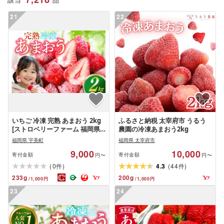
該当
品
21
22
いちご 冷凍 完熟 あまおう 2kg
ふるさと納税 太宰府市 うるう
[ストロベリーファーム 福岡県
農園の冷凍あまおう2kg
宇美町 um40azp070000] [2027
福岡県 宇美町
福岡県 太宰府市
年発送先行受付] イチゴ 苺 フル
9,000
10,000
ーツ 冷凍フルーツ 果物 果実 甘
寄付金額
寄付金額
円〜
円〜
い あまい 冷凍いちご 冷凍苺 冷
(
)
(
)
0
4.3
44
件
件
凍イチゴ
233
g
200
g
/
1,000
円
/
1,000
円
23
24