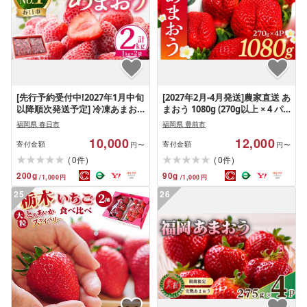
[先行予約受付中!2027年1月中旬
[2027年2月-4月発送]農家直送 あ
以降順次発送予定] 冷凍あまお
まおう 1080g (270g以上 × 4 パ
う(計2kg・1kg×2袋) いちご イ
ック) 土耕栽培[豊前市][内藤農
福岡県 春日市
福岡県 豊前市
チゴ 苺 あまおう 冷凍いちご 冷
園][VAB002] 果物 苺 イチゴ あま
10,000
12,000
凍イチゴ 国産 福岡県 果物 フル
おう アマオウ 福岡 フルーツ い
寄付金額
寄付金額
円〜
円〜
ーツ アイス シャーベット ジャ
ちご あまおう 旬 新鮮 いちご あ
(
)
(
)
0
0
件
件
ム スムージー 冷凍フルーツ [離
まおう 先行予約 福岡県
200
g
90
g
/
1,000
円
/
1,000
円
島配送不可][ksg0438][うるう農
園]
25
26