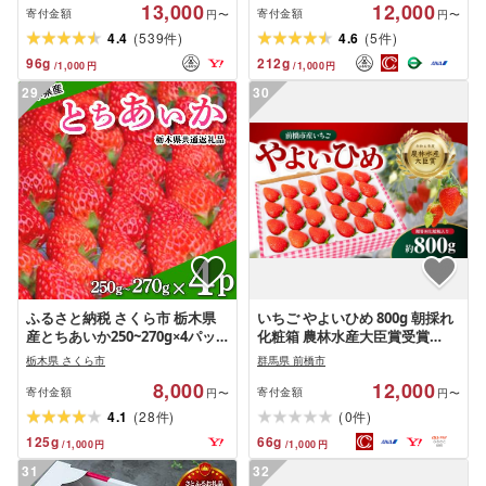
13,000
12,000
産 九州産 鹿児島県産 減農薬 ア
寄付金額
寄付金額
円〜
円〜
イス 不揃い 規格外[片平観光農
(
)
(
)
4.4
539
4.6
5
件
件
園]
96
g
212
g
/
1,000
円
/
1,000
円
29
30
ふるさと納税 さくら市 栃木県
いちご やよいひめ 800g 朝採れ
産とちあいか250~270g×4パッ
化粧箱 農林水産大臣賞受賞
ク[2027年1月下旬発送開始]栃木
2027年 先行予約|非日常 贈答用
栃木県 さくら市
群馬県 前橋市
県共通返礼品・栃木県産
イチゴ 苺 高品質 フルーツ たっ
8,000
12,000
ぷり 新鮮 完熟 旬 ストロベリー
寄付金額
寄付金額
円〜
円〜
高級 産地直送 果汁 甘い あまい
(
)
(
)
4.1
28
0
件
件
人気 高評価 高糖度 ごほうび プ
125
g
66
g
/
1,000
円
/
1,000
円
レゼント 松井ファーム 群馬県
前橋市
31
32