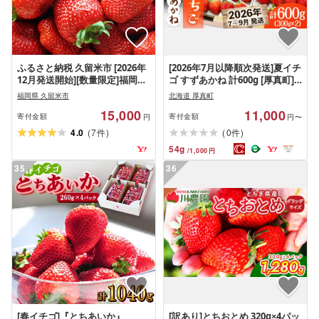
ふるさと納税 久留米市 [2026年
[2026年7月以降順次発送]夏イチ
12月発送開始][数量限定]福岡県
ゴ すずあかね 計600g [厚真町]
産特別栽培あまおう4パック
[こばやしいちご農園]
福岡県 久留米市
北海道 厚真町
[AXBT003] イチゴ 苺 いちご 贅
15,000
11,000
沢 フルーツ 果物 北海道 11000
寄付金額
寄付金額
円
円〜
円
(
)
(
)
4.0
7
0
件
件
54
g
/
1,000
円
35
36
[春イチゴ]『とちあいか』
[訳あり]とちおとめ 320g×4パッ