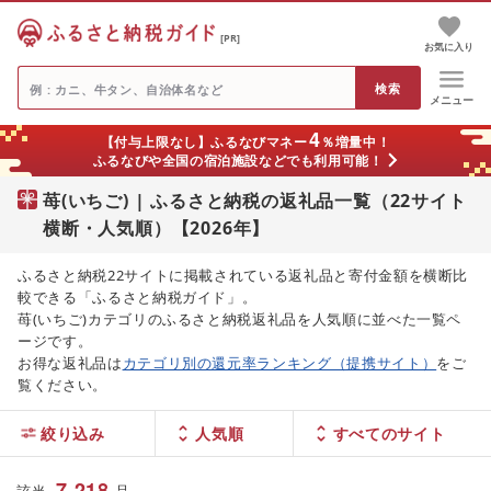
[PR]
お気に入り
メニュー
4
【付与上限なし】ふるなびマネー
％増量中！
ふるなびや全国の宿泊施設などでも利用可能！
苺(いちご) | ふるさと納税の返礼品一覧（22サイト
横断・人気順）【2026年】
ふるさと納税22サイトに掲載されている返礼品と寄付金額を横断比
較できる「ふるさと納税ガイド」。
苺(いちご)カテゴリのふるさと納税返礼品を人気順に並べた一覧ペ
ージです。
お得な返礼品は
カテゴリ別の還元率ランキング（提携サイト）
をご
覧ください。
絞り込み
人気順
7,218