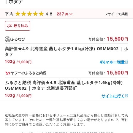
| ホタテ
4.8
237
平均
2
サイトで掲載
件
絞り込み
15,500
ふるなび
寄付金額
:
円
高評価★4.9 北海道産 蒸しホタテ1.6kg(冷凍) OSMM002 | ホ
タテ
103
g
/
1,000
4%マネー増量
円
15,500
ヤフーのふるさと納税
寄付金額
:
円
ふるさと納税 高評価★4.9 北海道産 蒸しホタテ1.6kg(冷凍)
OSMM002 | ホタテ 北海道長万部町
103
g
/
1,000
サイトに行く
円
返礼品の量や同一価格におけるボリュームは返礼品名から抽出し自動計算して表
示しています。そのため、一部計算結果が正しくない場合がありますので、寄付
前に必ずご自身でご確認いただくようお願いします。