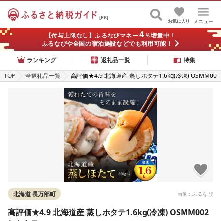
[PR]
お気に入り
メニュー
4
【付与上限なし】ふるなびマネー
％増量中！
ふるなびや全国の宿泊施設などでも利用可能！
ランキング
返礼品一覧
特集
TOP
全返礼品一覧
高評価★4.9 北海道産 蒸しホタテ1.6kg(冷凍) OSMM00
2 | ホタテ
北海道 長万部町
画像：ふるなび
高評価★4.9 北海道産 蒸しホタテ1.6kg(冷凍) OSMM002