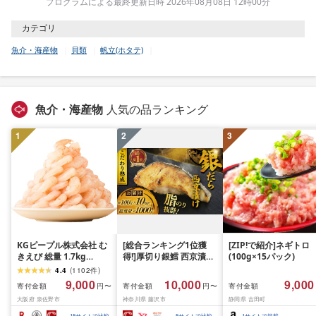
プログラムによる最終更新日時 2026年08月08日 12時00分
カテゴリ
魚介・海産物
貝類
帆立(ホタテ)
魚介・海産物
人気の品ランキング
1
2
3
KGピープル株式会社 む
[総合ランキング1位獲
[ZIP!で紹介]ネギトロ
きえび 総量 1.7kg
得!]厚切り銀鱈 西京漬け
(100g×15パック)
(850g×2P) 特大 5Lサイ
訳あり 銀鱈 西京漬け 計
4.4
(
1102
件
)
ズ バナメイエビ バラ凍
約 1,000g (約 100g × 10
9,000
10,000
9,000
寄付金額
寄付金額
寄付金額
円〜
円〜
結 下処理不要 サイズ不
切) 西京味噌 西京みそ 味
大阪府 泉佐野市
神奈川県 藤沢市
静岡県 吉田町
揃い 訳あり
噌漬け みそ 味噌 鮮魚 魚
介 銀だら 銀ダラ ギンダ
15
サイトで比較
5
サイトで比較
1
サイトで掲載