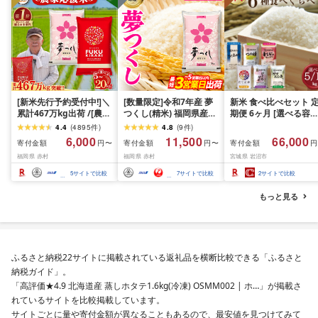
[新米先行予約受付中!]＼
[数量限定]令和7年産 夢
新米 食べ比べセット 
累計467万kg出荷 /[農家
つくし(精米) 福岡県産ブ
期便 6ヶ月 [選べる容量
応援米]訳あり 令和7年産
ランド米 10kg (品
おこめ 精米 ライス ご
4.4
(
4895
件
)
4.8
(
9
件
)
令和8年産ふくきらり 夢
番:3X11R7)
ん つきあかり つや姫 
6,000
11,500
66,000
寄付金額
寄付金額
寄付金額
円〜
円〜
円
つくし 5kg 10kg 15kg
じのきらめき だて正夢
福岡県 赤村
福岡県 赤村
宮城県 岩沼市
20kg [選べる品種・内容
ひとめぼれ ササニシキ
量・出荷時期]複数原料
セット 銘柄米 味比べ 
5
サイトで比較
7
サイトで比較
2
サイトで比較
米 白米 精米 国産 限定
リエーション お楽しみ
ごはん ご飯 白飯 米 お米
食味 毎日の食卓 毎月
もっと見る
ふるさと 人気 ランキン
わる 色々試せる 志賀
グ
米 岩沼産米
ふるさと納税22サイトに掲載されている返礼品を横断比較できる「ふるさと
納税ガイド」。
「高評価★4.9 北海道産 蒸しホタテ1.6kg(冷凍) OSMM002 | ホ…」が掲載さ
れているサイトを比較掲載しています。
サイトごとに量や寄付金額が異なることもあるので、最安値を見つけてみて