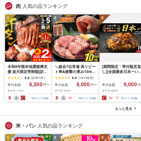
肉
人気の品ランキング
1
2
3
令和8年熊本地震復興支
＼総合1位常連 高リピー
[期間限定・寄付額見直
援 楽天限定寄附額[訳あ
ト率&衝撃の厚み10mm
し][全国最多日本一い
り]牛タン 500g〜2kg 肉
厚切り牛タン 塩味/ ≪ス
て牛入り]ハンバーグ
4.2
(
2291
件
)
4.4
(
16195
件
)
牛肉 訳あり 牛タン 冷凍
ピード発送!!10営業日以
1.5kg(150g×10個) い
8,500
8,000
9,000
寄付金額
寄付金額
寄付金額
円〜
円〜
円
小分け 厚切り 薄切り 食
内発送≫ 選べる内容量
て牛 × 岩中豚 ハンバー
熊本県 八代市
岩手県 花巻市
岩手県 盛岡市
べ比べ 500g 1kg 1.5kg
500g / 1kg 定期便 毎月
グ 合挽き 合い挽き 黒
2kg 牛 人気 ビーフ 牛た
届く 牛肉 肉 BBQ ふるさ
和牛 人気 冷凍 個包装 
13
サイトで比較
15
サイトで比較
3
サイトで比較
ん ふるさと納税 ランキ
と 人気 ランキング 岩手
分け 冷凍 牛肉 豚肉 和
ング スピード発送 送料
県 花巻市
ビーフ ポーク はんば
もっと見る
無料
ぐ 挽肉 お肉 ミンチ 肉
お弁当 hannba-gu ラ
キング 1位 1万円以下 
米・パン
人気の品ランキング
手県 盛岡市 東北 岩手 
岡 shikoku001k
1
2
3