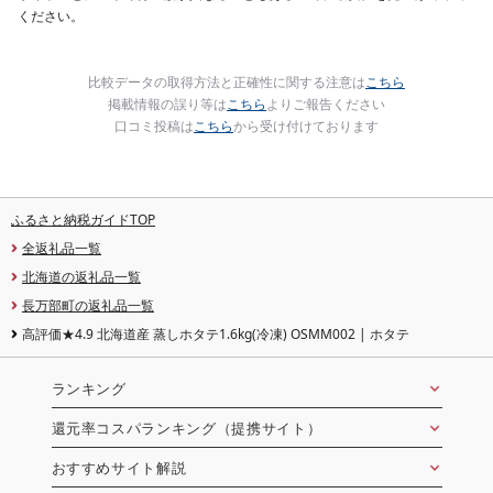
ください。
比較データの取得方法と正確性に関する注意は
こちら
掲載情報の誤り等は
こちら
よりご報告ください
口コミ投稿は
こちら
から受け付けております
ふるさと納税ガイドTOP
全返礼品一覧
北海道の返礼品一覧
長万部町の返礼品一覧
高評価★4.9 北海道産 蒸しホタテ1.6kg(冷凍) OSMM002 | ホタテ
ランキング
還元率コスパランキング（提携サイト）
おすすめサイト解説