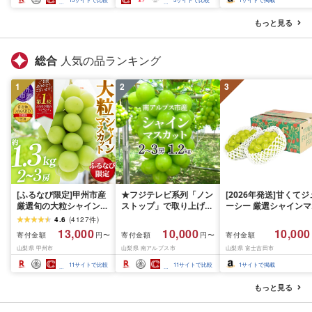
ラ ぎんだら 鱈 タラ 魚
西京焼き 西京漬 西京や
もっと見る
き 冷凍 厳選 鮮魚 漬け魚
漬魚 新鮮 小分け 人気返
礼品 おかず おつまみ お
総合
人気の品ランキング
酒のあて 家計応援
10000円 魚喜 神奈川 湘
1
2
南 藤沢
3
[ふるなび限定]甲州市産
★フジテレビ系列「ノン
[2026年発送]甘くてジ
厳選旬の大粒シャインマ
ストップ」で取り上げら
ーシー 厳選シャインマ
スカット 約1.3kg 2〜3
れました!★[2026年発送
スカット1.2kg (2026
4.6
(
4127
件
)
房[2026年発送]
先行予約]南アルプス市
月前半(1〜15日)から1
13,000
10,000
10,000
寄付金額
寄付金額
寄付金額
円〜
円〜
(MG)B12-472 FN-
産シャインマスカット
月下旬までの発送) フ
山梨県 甲州市
山梨県 南アルプス市
山梨県 富士吉田市
Limited-VO シャインマ
1.2kg以上(2〜3房)ふる
ーツ ぶどう 果物 山梨
スカット フルーツ
さと納税 おすすめ 山梨
産 2026 旬 大粒 高級 
11
サイトで比較
11
サイトで比較
1
サイトで掲載
県 南アルプス市 送料無
ドウ 葡萄 富士吉田市
料 AL
もっと見る