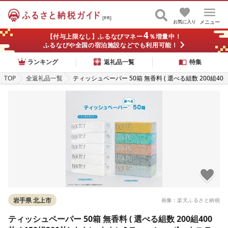
[PR]
お気に入り
メニュー
4
【付与上限なし】ふるなびマネー
％増量中！
ふるなびや全国の宿泊施設などでも利用可能！
ランキング
返礼品一覧
特集
TOP
全返礼品一覧
ティッシュペーパー 50箱 無香料 ( 選べる組数 200組40
0枚 / 150組300枚) ナクレ ナクレf ティッシュ ボックス
ティッシュ BOXティッシュ 日用品 生活応援 消耗品 ま
とめ買い 常備品 SDGs 岩手県 北上市 三菱製紙 D0437/
D0582
岩手県 北上市
画像：楽天ふるさと納税
ティッシュペーパー 50箱 無香料 ( 選べる組数 200組400