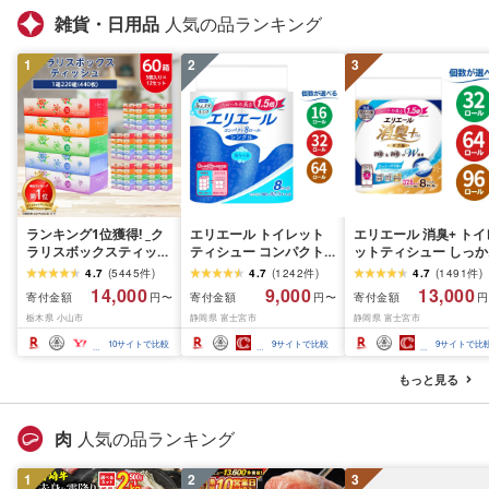
雑貨・日用品
人気の品ランキング
1
2
3
ランキング1位獲得! _ク
エリエール トイレット
エリエール 消臭+ トイ
ラリスボックスティッシ
ティシュー コンパクト
ットティシュー しっか
ュ60箱(1箱220組(440
シングル [個数が選べ
り香るフレッシュクリ
4.7
(
5445
件
)
4.7
(
1242
件
)
4.7
(
1491
件
)
枚))(5個入り×12セット)_
る:16・32・64 ロール]
の香り コンパクトダブ
14,000
9,000
13,000
寄付金額
寄付金額
寄付金額
円〜
円〜
円
ティッシュ ティッシュ
1.5倍巻 82.5m トイレッ
ル [選べるロール数:32
栃木県 小山市
静岡県 富士宮市
静岡県 富士宮市
ペーパー 日用品 常備品
トペーパー シングル パ
64・96 ロール] 1.5倍
生活用品 まとめ買い [配
ルプ100% 香りつき 日用
37.5m トイレットペー
10
サイトで比較
9
サイトで比較
9
サイトで比
送不可地域:離島・沖縄
品 消耗品 備蓄 ふるさと
パー ダブル パルプ10
県]
納税 ふるさと 送料無料
日用品 消耗品 備蓄 送
もっと見る
静岡県 富士宮市
無料 静岡県 富士宮市
肉
人気の品ランキング
1
2
3