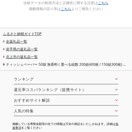
比較データの取得方法と正確性に関する注意は
こちら
掲載情報の誤り等は
こちら
よりご報告ください
ふるさと納税ガイドTOP
全返礼品一覧
岩手県の返礼品一覧
北上市の返礼品一覧
ティッシュペーパー 50箱 無香料 ( 選べる組数 200組400枚 / 150組300枚) ナ
クレ ナクレf ティッシュ ボックスティッシュ BOXティッシュ 日用品 生活応援
消耗品 まとめ買い 常備品 SDGs 岩手県 北上市 三菱製紙 D0437/D0582
ランキング
還元率コスパランキング（提携サイト）
おすすめサイト解説
人気の特集
掲載している寄附金額等の全ての情報は万全の保証をいたしかねます。詳細は
免
責事項
をご覧ください