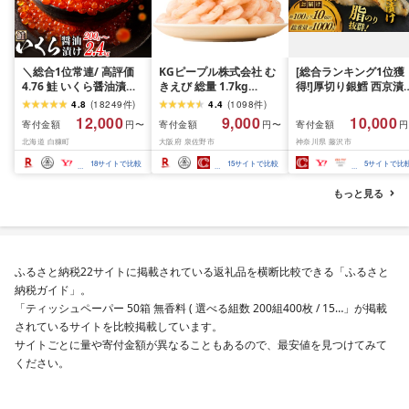
＼総合1位常連/ 高評価
KGピープル株式会社 む
[総合ランキング1位獲
4.76 鮭 いくら醤油漬け
きえび 総量 1.7kg
得!]厚切り銀鱈 西京漬
ふるさと納税 いくら
(850g×2P) 特大 5Lサイ
訳あり 銀鱈 西京漬け 
4.8
(
18249
件
)
4.4
(
1098
件
)
200g / 400g / 800g /
ズ バナメイエビ バラ凍
約 1,000g (約 100g × 
12,000
9,000
10,000
寄付金額
寄付金額
寄付金額
円〜
円〜
円
1.6kg / 2.4kg 200g パッ
結 下処理不要 サイズ不
切) 西京味噌 西京みそ 
北海道 白糠町
大阪府 泉佐野市
神奈川県 藤沢市
ク[選べる容量] 醤油漬け
揃い 訳あり
噌漬け みそ 味噌 鮮魚 
海鮮 イクラ 小分け ふる
介 銀だら 銀ダラ ギン
18
サイトで比較
15
サイトで比較
5
サイトで比
さと ランキング 人気 ギ
ラ ぎんだら 鱈 タラ 魚
フト 高評価 ふるさと納
西京焼き 西京漬 西京
もっと見る
税 北海道 白糠町
き 冷凍 厳選 鮮魚 漬け
漬魚 新鮮 小分け 人気
礼品 おかず おつまみ 
酒のあて 家計応援
10000円 魚喜 神奈川 
ふるさと納税22サイトに掲載されている返礼品を横断比較できる「ふるさと
南 藤沢
納税ガイド」。
「ティッシュペーパー 50箱 無香料 ( 選べる組数 200組400枚 / 15…」が掲載
されているサイトを比較掲載しています。
サイトごとに量や寄付金額が異なることもあるので、最安値を見つけてみて
ください。