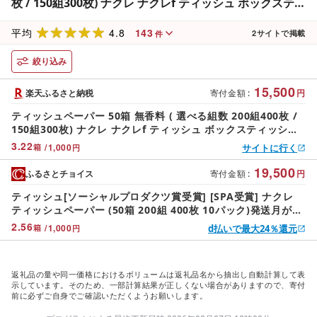
枚 / 150組300枚) ナクレ ナクレf ティッシュ ボックスティ
ッシュ BOXティッシュ 日用品 生活応援 消耗品 まとめ買
4.8
143
い 常備品 SDGs 岩手県 北上市 三菱製紙 D0437/D0582
平均
2
サイトで掲載
件
絞り込み
15,500
楽天ふるさと納税
寄付金額
:
円
ティッシュペーパー 50箱 無香料 ( 選べる組数 200組400枚 /
150組300枚) ナクレ ナクレf ティッシュ ボックスティッシュ
BOXティッシュ 日用品 生活応援 消耗品 まとめ買い 常備品
3.22
/
1,000
サイトに行く
箱
円
SDGs 岩手県 北上市 三菱製紙 D0437/D0582
19,500
ふるさとチョイス
寄付金額
:
円
ティッシュ[ソーシャルプロダクツ賞受賞] [SPA受賞] ナクレ
ティッシュペーパー (50箱 200組 400枚 10パック)発送月が選
べる![北上工場直送]( 大判サイズ 国産パルプ100%で安全 )無
2.56
/
1,000
d払いで最大24％還元
箱
円
香料 岩手県 北上市 (D0437R0806) 東北産 国産 BOXティッシ
ュ ティッシュボックス 日用品 生活応援 消耗品 防災 備蓄
返礼品の量や同一価格におけるボリュームは返礼品名から抽出し自動計算して表
示しています。そのため、一部計算結果が正しくない場合がありますので、寄付
前に必ずご自身でご確認いただくようお願いします。