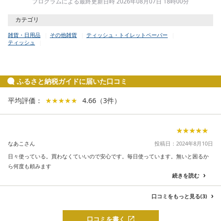
プログラムによる最終更新日時 2026年08月07日 18時00分
カテゴリ
雑貨・日用品
その他雑貨
ティッシュ・トイレットペーパー
ティッシュ
ふるさと納税ガイドに届いた口コミ
平均評価：
★★★★★
★★★★★
4.66
（
3
件
）
★★★★★
★★★★★
なあこさん
投稿日：2024年8月10日
日々使っている。買わなくていいので安心です。毎日使っています。無いと困るか
ら何度も頼みます
続きを読む
口コミをもっと見る(3)
口コミを書く