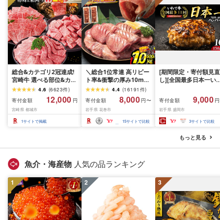
総合&カテゴリ2冠達成!
＼総合1位常連 高リピー
[期間限定・寄付額見直
宮崎牛 選べる部位&カッ
ト率&衝撃の厚み10mm
し][全国最多日本一い
ト (赤身&霜降り)or(赤身
厚切り牛タン 塩味/ ≪ス
て牛入り]ハンバーグ
4.6
(
6623
件
)
4.4
(
16191
件
)
のみ) 500g 1kg 2kg[発
ピード発送!!10営業日以
1.5kg(150g×10個) い
12,000
8,000
9,000
寄付金額
寄付金額
寄付金額
円
円〜
円
送時期が選べる] 牛肉 焼
内発送≫ 選べる内容量
て牛 × 岩中豚 ハンバー
宮崎県 都城市
岩手県 花巻市
岩手県 盛岡市
肉 すき焼き しゃぶしゃ
500g / 1kg 定期便 毎月
グ 合挽き 合い挽き 黒
ぶ ステーキ ギフト お中
届く 牛肉 肉 BBQ ふるさ
和牛 人気 冷凍 個包装 
1
サイトで掲載
15
サイトで比較
3
サイトで比較
元 夏ギフト 送料無料
と 人気 ランキング 岩手
分け 冷凍 牛肉 豚肉 和
SKU-N203 [宮崎県都城
県 花巻市
ビーフ ポーク はんば
もっと見る
市]
ぐ 挽肉 お肉 ミンチ 肉
お弁当 hannba-gu ラ
キング 1位 1万円以下 
魚介・海産物
人気の品ランキング
手県 盛岡市 東北 岩手 
岡 shikoku001k
1
2
3