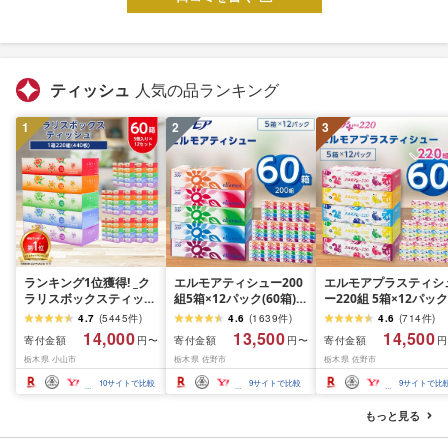
ティッシュ
人気の品ランキング
1
2
3
ランキング1位獲得! _ク
エルモアティシュー200
エルモアプラスティシ
ラリスボックスティッシ
組5箱×12パック(60箱)
ー220組 5箱×12パック
ュ60箱(1箱220組(440
[離島・沖縄県不可]_ テ
(60箱)[離島・沖縄県不
4.7
(
5445
件
)
4.6
(
1639
件
)
4.6
(
714
件
)
枚))(5個入り×12セット)_
ィッシュ ティッシュペ
可]_ ティッシュ ティッ
14,000
13,500
14,500
寄付金額
寄付金額
寄付金額
円〜
円〜
円
ティッシュ ティッシュ
ーパー 日用品 消耗品 ま
シュペーパー 日用品 
栃木県 小山市
栃木県 佐野市
栃木県 佐野市
ペーパー 日用品 常備品
とめ買い 常備品 生活用
耗品 まとめ買い 常備
生活用品 まとめ買い [配
品 ボックスティッシュ
生活用品 ボックスティ
10
サイトで比較
9
サイトで比較
9
サイトで比
送不可地域:離島・沖縄
[配送不可地域:離島・沖
ッシュ [配送不可地域:
県]
縄県]
島・沖縄県]
もっと見る