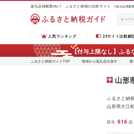
返礼品掲載数No.1 ふるさと納税の比較サイト
※返礼品掲載数：
人気ランキング
23サイト比較解
【付与上限なし】ふる
ふるさと納税ガイドTOP
地域から返礼品を探す
東
山形
ふるさと納
山形県大江
616
該当
品