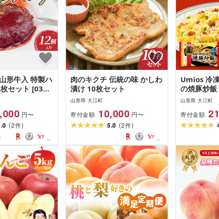
山形牛入 特製ハ
肉のキクチ 伝統の味 かしわ
Umios 
枚セット [035-
漬け 10枚セット
の焼豚炒飯 
ト 冷凍 手
山形県 大江町
山形県 大江町
利 簡単調理
,000
10,000
21
寄付金額
寄付金額
円〜
円〜
(
)
(
)
5.0
2
5.0
2
件
件
円