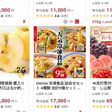
ふじ約3kg
山形県 大江町
山形県 大江町
りんご・大地農
,000
11,000
11
寄付金額
寄付金額
円
円〜
(
)
(
)
5.0
4
4.8
4
件
件
272
g
/
1,000
贈答規格 蜜入り
Umios 冷凍食品 詰合せセッ
≪先行受付
大江はるか約
ト 4種類 合計9個セット レ
な・し山形
〜秀[2026年12
トルト 冷凍 手軽 セット 詰
便全6回]
山形県 大江町
山形県 大江町
予定][大江町
め合わせ 便利 簡単調理 時
,000
17,000
65
寄付金額
寄付金額
円〜
円
んご・りんご専
短 食べ比べ
(
)
(
)
-059
5.0
3
5.0
3
件
件