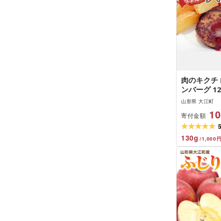
肉のキクチ 
ンバーグ 12
006]
山形県 大江町
10
寄付金額
130
g
/
1,000