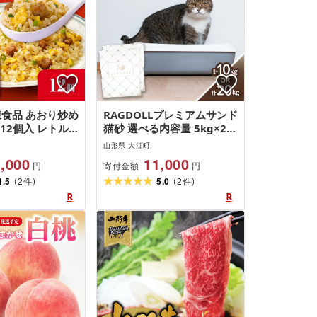
冷凍食品 あおり炒め
RAGDOLLプレミアムサンド
12個入 レトル
猫砂 選べる内容量 5kg×2袋
軽 詰め合わせ 便
(10kg)、5kg×4袋(20kg)
山形県 大江町
 時短
,000
11,000
寄付金額
円
円
(
)
(
)
4.5
2
5.0
2
件
件