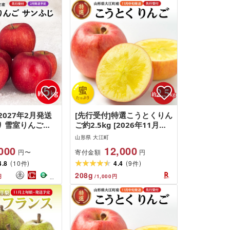
2027年2月発送
[先行受付]特選こうとくりん
り 雪室りんごサ
ご約2.5kg [2026年11月中
kg[大江町産・山
旬頃〜発送予定][大江町産・
山形県 大江町
地農産] 028-
山形りんご・大地農産・11
000
12,000
寄付金額
円〜
円
月・12月] こうとく りんご
(
)
(
)
4.8
10
リンゴ 林檎 果物 フルーツ
4.4
9
件
件
産地直送
208
g
円
/
1,000
円