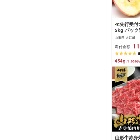
≪先行受付
5kg パック
年11月中旬
山形県 大江町
057-001
11
寄付金額
454
g
/
1,000
山形牛赤身焼