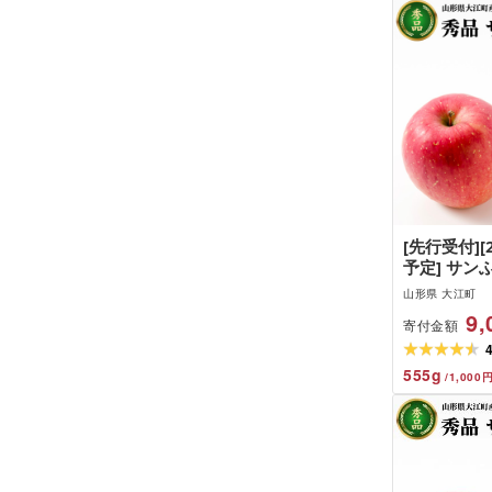
[先行受付][
予定] サン
[大江町産
山形県 大江町
地農産] 028
9,
寄付金額
555
g
/
1,000