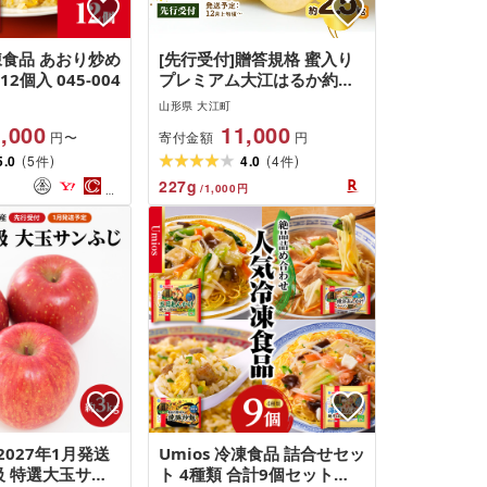
冷凍食品 あおり炒め
[先行受付]贈答規格 蜜入り
2個入 045-004
プレミアム大江はるか約
2.5kg 特秀〜秀[2026年12
山形県 大江町
月上旬〜発送予定][大江町
,000
11,000
寄付金額
円〜
円
産・山形りんご・りんご専
(
)
(
)
5.0
5
科 清野] リンゴ 林檎 フルー
4.0
4
件
件
ツ 果物 産地直送
227
g
/
1,000
円
2027年1月発送
Umios 冷凍食品 詰合せセッ
級 特選大玉サン
ト 4種類 合計9個セット