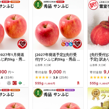
2027年1月発送
[2027年発送予定][先行受
[先行受付][
ふじ約5kg・秀品
付]サンふじ約5kg・秀品 選
予定] 訳あ
・山形りんご・大
べるお届け時期 1月 2月 3月
ンふじ 約5
山形県 大江町
山形県 大江町
-026
発送[大江町産・山形りん
形りんご・大
000
9,000
9,
寄付金額
寄付金額
円〜
円
ご・大地農産]
029
(
)
(
)
4.6
33
3.9
25
件
件
555
g
555
g
円
/
1,000
円
/
1,000