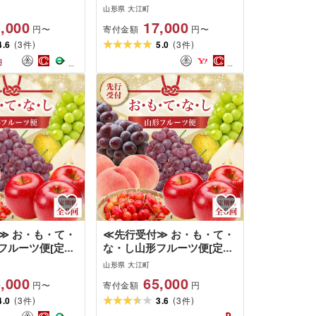
 [大江町産・山形
045-005
山形県 大江町
産] 028-027
,000
17,000
寄付金額
円〜
円〜
(
)
(
)
4.6
3
5.0
3
件
件
円
≫ お・も・て・
≪先行受付≫ お・も・て・
フルーツ便[定期
な・し山形フルーツ便[定期
便全6回]さくらんぼ デラウ
山形県 大江町
ェア 白桃 ピオーネ シャイ
,000
65,000
寄付金額
円〜
円
ンマスカット ラ・フランス
(
)
(
)
4.0
3
サンふじ りんご フルーツ
3.6
3
件
件
果物 産地直送 定期便