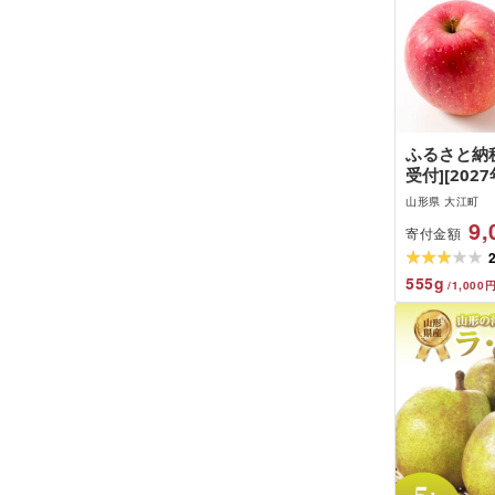
ふるさと納税
受付][202
サンふじ約5
山形県 大江町
町産・大地農産
9,
寄付金額
555
g
/
1,000