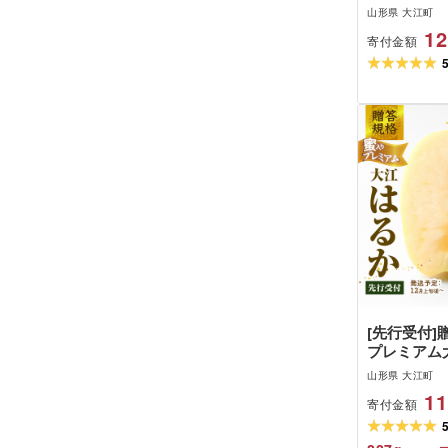
燻煙
山形県 大江町
12
寄付金額
[先行受付]
プレミアム
2.5kg 特秀
山形県 大江町
月上旬〜発送
11
寄付金額
産・山形り
科 清野] 015