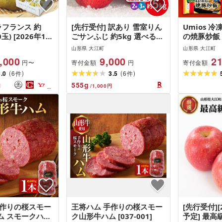
ラフランス 約
[先行受付] 訳あり 雪室りん
Umios 
0玉) [2026年11
ごサンふじ 約5kg 選べるお
の焼豚炒飯 1
発送予定][山形洋
届け時期 2月 3月[大江町
山形県 大江町
山形県 大江町
ンス 山形県 大江
産・山形りんご・大地農産]
,000
9,000
21
寄付金額
寄付金額
円〜
円
 果物 西洋梨 デ
(
)
(
)
梨 ナシ 大玉 大
5.0
6
3.5
6
件
件
がえ西村山 001-
555
g
円
/
1,000
円
手作りの桜スモー
王将ハム 手作りの桜スモー
[先行受付][
ム スモークハム
ク山形牛ハム [037-001]
予定] 最高