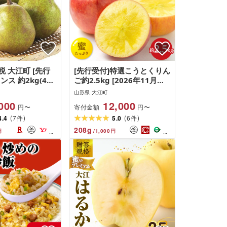
 大江町 [先行
[先行受付]特選こうとくりん
ンス 約2kg(4〜
ご約2.5kg [2026年11月中
26年11月上旬頃〜
旬頃〜発送予定][大江町産・
山形県 大江町
1-103
山形りんご・大地農産・11
000
12,000
寄付金額
円〜
円〜
月・12月] 028-024
(
)
(
)
4.4
7
5.0
6
件
件
208
g
円
/
1,000
円