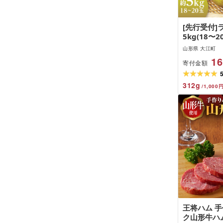
[先行受付]
5kg(18〜2
月上旬頃〜
山形県 大江町
梨] ラフラ
16
寄付金額
町 フルーツ
ザート 洋梨 
きい JA さ
312
g
/
1,000
082
王将ハム 
ク山形牛ハ