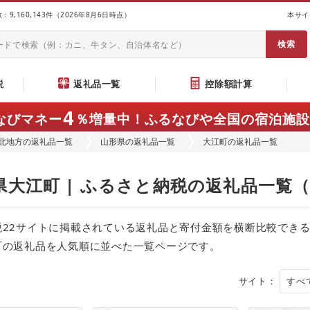
9,160,143件（2026年8月6日時点）
本サイ
説
返礼品一覧
控除額計算
4
なびマネー
％増量中！
ふるなびや全国の宿泊施設
北地方の返礼品一覧
山形県の返礼品一覧
大江町の返礼品一覧
県大江町 | ふるさと納税の返礼品一覧
税22サイトに掲載されている返礼品と寄付金額を横断比較でき
町の返礼品を人気順に並べた一覧ページです。
サイト：