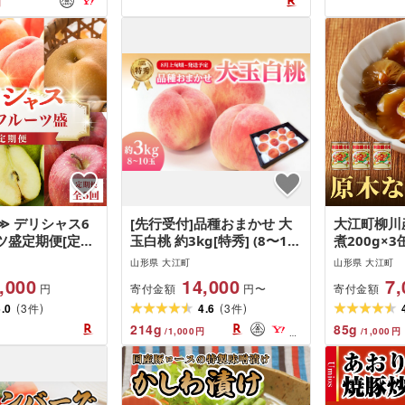
円
≫ デリシャス6
[先行受付]品種おまかせ 大
大江町柳川
ツ盛定期便[定期
玉白桃 約3kg[特秀] (8〜10
煮200g×3
くらんぼ 白桃 和
玉)[2026年8月上旬頃〜9月
山形県 大江町
山形県 大江町
マスカット ラ・
中旬発送予定] [001-100]
,000
14,000
7,
寄付金額
寄付金額
円
円〜
ンふじりんご フ
(
)
(
)
 産地直送 定期
5.0
3
4.6
3
件
件
214
g
85
g
/
1,000
円
/
1,000
円