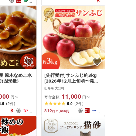
産 原木なめこ水
[先行受付]サンふじ約3kg
缶(固形量)
[2026年12月上旬頃〜発送
予定][山形りんご・大江町
山形県 大江町
産] 001-104
000
11,000
寄付金額
円〜
円〜
(
)
(
)
4.5
2
5.0
2
件
件
312
g
/
1,000
円