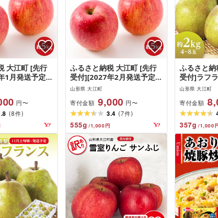
 大江町 [先行
ふるさと納税 大江町 [先行
ふるさと納税
7年1月発送予定]
受付][2027年2月発送予定]
受付]ラフラ
kg・秀品[大江
サンふじ約5kg・秀品 大江
8玉) [20
山形県 大江町
山形県 大江町
] 028-026
町産 028-030
発送予定] 00
000
9,000
8,
寄付金額
寄付金額
円〜
円〜
(
)
(
)
2.8
8
3.4
7
件
件
555
g
357
g
円
/
1,000
円
/
1,000