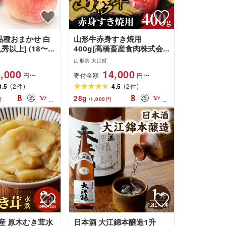
品種おまかせ 白
山形牛赤身すき焼用
丸秀以上] (18〜
400g[高橋畜産食肉株式会
26年8月上旬頃〜
社]
山形県 大江町
,000
14,000
寄付金額
円〜
円〜
(
)
(
)
3.5
2
4.5
2
件
件
28
g
円
/
1,000
円
産 原木むき茸水
日本酒 大江錦本醸造1升