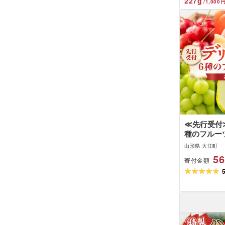
227
g
/
1,000
≪先行受付
種のフルー
便全5回]さ
山形県 大江町
梨 シャイン
56
寄付金額
フランス サ
ルーツ 果物
便