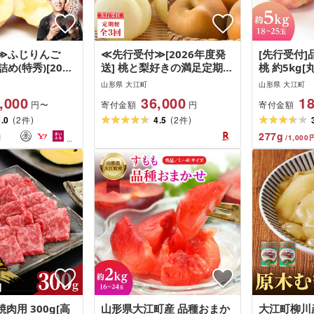
≫ふじりんご
≪先行受付≫[2026年度発
[先行受付]
詰め(特秀)[2026
送] 桃と梨好きの満足定期便
桃 約5kg[
〜順次発送予定]
[定期便全3回] 白桃 和梨 黄
25玉)[20
山形県 大江町
山形県 大江町
桃 フルーツ 果物 産地直送
発送予定]
,000
36,000
18
寄付金額
寄付金額
円〜
円
定期便
(
)
(
)
5.0
2
4.5
2
件
件
277
g
円
/
1,000
肉用 300g[高
山形県大江町産 品種おまか
大江町柳川