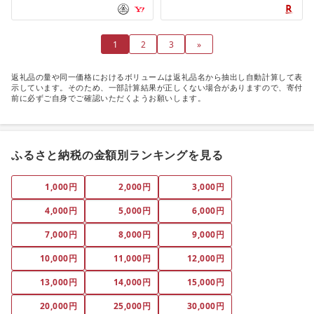
具 布団 国産 ダウンケット [甲州
羽毛ふとん] セット ベッド
1
2
3
»
返礼品の量や同一価格におけるボリュームは返礼品名から抽出し自動計算して表
示しています。そのため、一部計算結果が正しくない場合がありますので、寄付
前に必ずご自身でご確認いただくようお願いします。
ふるさと納税の金額別ランキングを見る
1,000円
2,000円
3,000円
4,000円
5,000円
6,000円
7,000円
8,000円
9,000円
10,000円
11,000円
12,000円
13,000円
14,000円
15,000円
20,000円
25,000円
30,000円