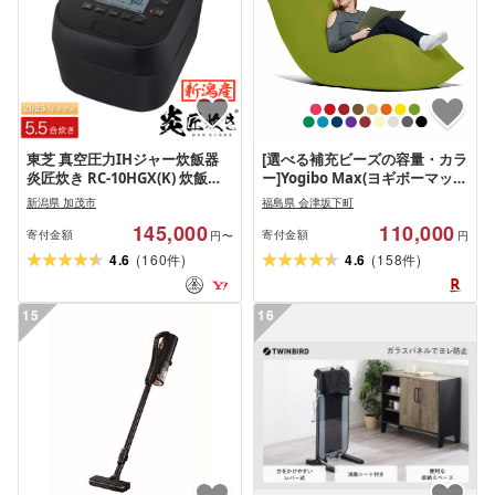
東芝 真空圧力IHジャー炊飯器
[選べる補充ビーズの容量・カラ
炎匠炊き RC-10HGX(K) 炊飯器
ー]Yogibo Max(ヨギボーマック
5.5合 [2025年モデル] 炊飯ジャ
ス)補充ビーズ付き | ソファはも
新潟県 加茂市
福島県 会津坂下町
ー
ちろん椅子やベッドにも。あな
145,000
110,000
たの希望を全て叶える大きいサ
寄付金額
寄付金額
円〜
円
イズのビーズソファ | ヨギボー
(
)
(
)
4.6
160
4.6
158
件
件
yogibo インテリア 寄附額改定
引き上げ※離島への配送不可
15
16