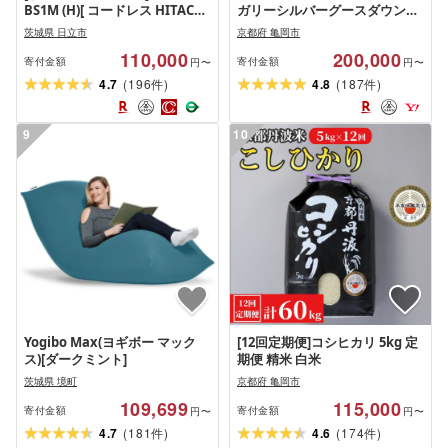
BS1M (H)[ コードレス HITACHI
ガリーシルバーグースダウン
日立 家電 茨城県 日立市]
93% 布団 ジラーフ
茨城県 日立市
京都府 亀岡市
110,000
200,000
寄付金額
寄付金額
円〜
円〜
(
)
(
)
4.7
196
4.8
187
件
件
9
10
Yogibo Max(ヨギボー マック
[12回定期便]コシヒカリ 5kg 定
ス)[ダークミント]
期便 精米 白米
茨城県 境町
京都府 亀岡市
109,699
115,000
寄付金額
寄付金額
円〜
円〜
(
)
(
)
4.7
181
4.6
174
件
件