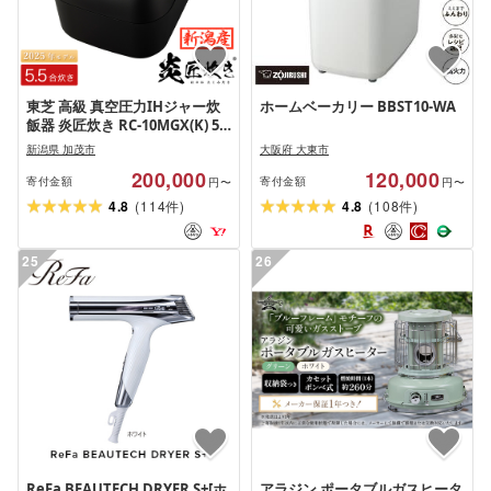
東芝 高級 真空圧力IHジャー炊
ホームベーカリー BBST10-WA
飯器 炎匠炊き RC-10MGX(K) 5.5
合 [2025年モデル] 炊飯器 炊飯
新潟県 加茂市
大阪府 大東市
ジャー
200,000
120,000
寄付金額
寄付金額
円〜
円〜
(
)
(
)
4.8
114
4.8
108
件
件
25
26
ReFa BEAUTECH DRYER S+[ホ
アラジン ポータブルガスヒータ