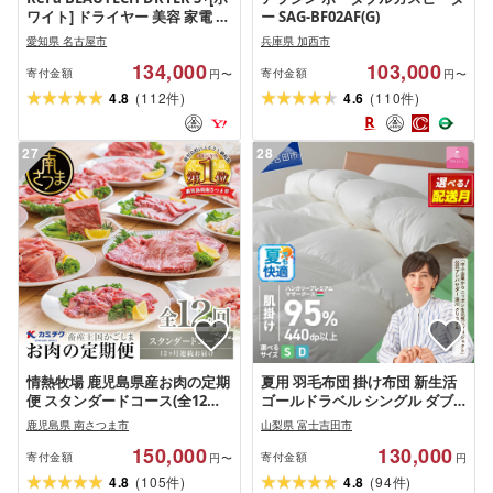
ワイト] ドライヤー 美容 家電 ド
ー SAG-BF02AF(G)
ライヤー リファ
愛知県 名古屋市
兵庫県 加西市
134,000
103,000
寄付金額
寄付金額
円〜
円〜
(
)
(
)
4.8
112
4.6
110
件
件
27
28
情熱牧場 鹿児島県産お肉の定期
夏用 羽毛布団 掛け布団 新生活
便 スタンダードコース(全12回)
ゴールドラベル シングル ダブ
お肉 ステーキ すき焼き しゃぶ
ル サイズが選べる 日本製 肌掛
鹿児島県 南さつま市
山梨県 富士吉田市
しゃぶ A5等級 黒毛和牛 牛肉 豚
け ホワイト ハンガリープレミ
150,000
130,000
肉 焼肉 定期便 冷凍
アムマザーグースダウン95% お
寄付金額
寄付金額
円〜
円
任せカバー付き 布団カバー 寝
(
)
(
)
4.8
105
4.8
94
件
件