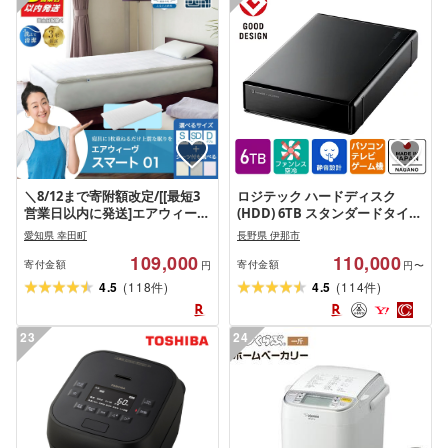
＼8/12まで寄附額改定/[[最短3
ロジテック ハードディスク
営業日以内に発送]エアウィーヴ
(HDD) 6TB スタンダードタイプ
スマート 01 サイズとシーツが
[LHD-EN60U3WS]
愛知県 幸田町
長野県 伊那市
選べる シングル セミダブル ダ
109,000
110,000
ブル [楽天限定] | 高反発 マット
寄付金額
寄付金額
円
円〜
レスパッド ベッドパッド 高反
(
)
(
)
4.5
118
4.5
114
件
件
発 体圧分散 敷布団 寝具 マット
レス 日本製 airweave
23
24