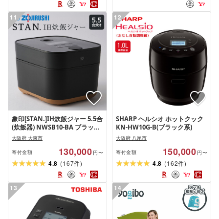
11
12
象印[STAN.]IH炊飯ジャー 5.5合
SHARP ヘルシオ ホットクック
(炊飯器) NWSB10-BA ブラック
KN-HW10G-B(ブラック系)
炊飯器
大阪府 大東市
大阪府 八尾市
130,000
150,000
寄付金額
寄付金額
円〜
円〜
(
)
(
)
4.8
167
4.8
162
件
件
13
14