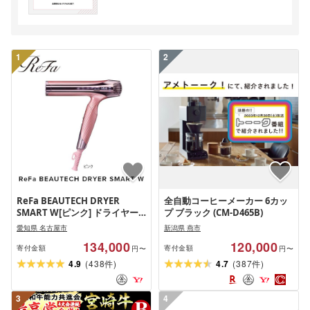
1
2
ReFa BEAUTECH DRYER
全自動コーヒーメーカー 6カッ
SMART W[ピンク] ドライヤー
プ ブラック (CM-D465B)
美容 家電 ドライヤー リファ
愛知県 名古屋市
新潟県 燕市
134,000
120,000
寄付金額
寄付金額
円〜
円〜
(
)
(
)
4.9
438
4.7
387
件
件
3
4