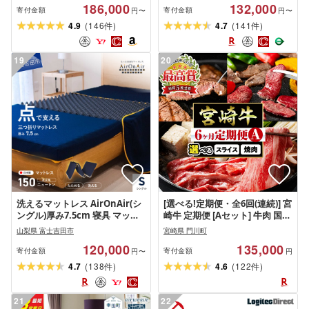
186,000
132,000
寄付金額
寄付金額
円〜
円〜
(
)
(
)
4.9
146
4.7
141
件
件
19
20
洗えるマットレス AirOnAir(シ
[選べる!定期便・全6回(連続)] 宮
ングル)厚み7.5cm 寝具 マット
崎牛 定期便 [Aセット] 牛肉 国産
レス
ヒレ肉 モモ ウデ ロース スライ
山梨県 富士吉田市
宮崎県 門川町
ス 宮崎県産 黒毛和牛 焼肉 ステ
120,000
135,000
ーキ すき焼き コンシェルジュ
寄付金額
寄付金額
円〜
円
[R-67・R-100][株式会社ミヤチ
(
)
(
)
4.7
138
4.6
122
件
件
ク]
21
22