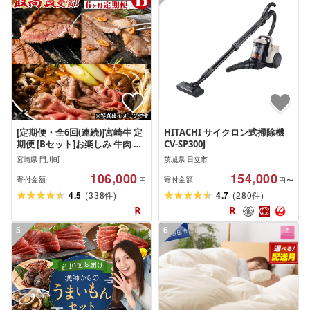
[定期便・全6回(連続)]宮崎牛 定
HITACHI サイクロン式掃除機
期便 [Bセット]お楽しみ 牛肉 国
CV-SP300J
産 定期 ヒレ肉 ひれにく モモ ウ
宮崎県 門川町
茨城県 日立市
デ ロース バラ スライス 宮崎県
106,000
154,000
産 黒毛和牛 焼肉 ステーキ すき
寄付金額
寄付金額
円
円〜
焼き[R-68][株式会社ミヤチク]
(
)
(
)
4.5
338
4.7
280
件
件
5
6