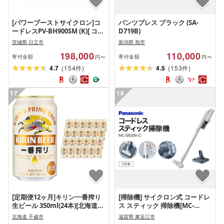
[パワーブーストサイクロン]コ
パンツプレス ブラック (SA-
ードレスPV-BH900SM (K)[ コー
D719B)
ドレス HITACHI 日立 家電 茨城
茨城県 日立市
新潟県 燕市
県 日立市]
198,000
110,000
寄付金額
寄付金額
円〜
円〜
(
)
(
)
4.7
154
4.5
153
件
件
17
18
[定期便12ヶ月]キリン一番搾り
[掃除機] サイクロン式 コードレ
生ビール 350ml(24本)[北海道千
ス スティック 掃除機[MC-
歳工場産]
SB35K-C] Panasonic 家電 電化
北海道 千歳市
滋賀県 東近江市
製品 AC-B05