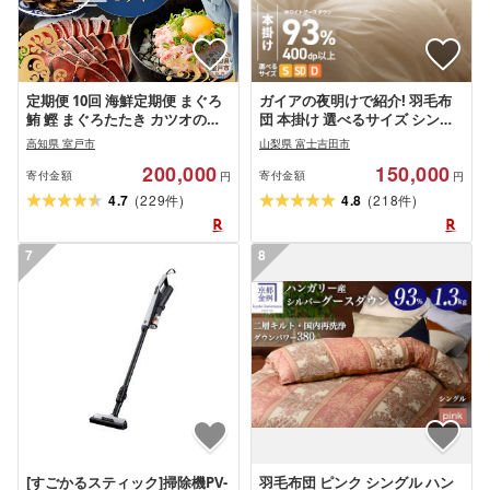
定期便 10回 海鮮定期便 まぐろ
ガイアの夜明けで紹介! 羽毛布
鮪 鰹 まぐろたたき カツオのた
団 本掛け 選べるサイズ シング
たき ネギトロ 伊勢海老 バラエ
ル セミダブル ダブル 選べる発
高知県 室戸市
山梨県 富士吉田市
ティ えび 金目鯛 刺身 さしみ 惣
送月 ロイヤルゴールド ホワイ
200,000
150,000
菜 グルメ お楽しみ 海鮮 冷凍 魚
トグース93% アイボリー 冬 暖
寄付金額
寄付金額
円
円
海産物 魚介類 訳あり 不揃い 傷
かい 防ダニ 羽毛ふとん 掛け布
(
)
(
)
4.7
229
4.8
218
件
件
規格外 リピーター 人気 故郷納
団 布団 日本製 回収キット付
税 頒布会 高知県 室戸市
7
8
[すごかるスティック]掃除機PV-
羽毛布団 ピンク シングル ハン