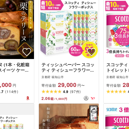
 (1本・化粧箱
ティッシュペーパー スコッ
スコッティ
 スイーツ ケーキ
ティ ティシューフラワーボ
トイレット
キ テリーヌ 栗
ックス 250組 × 60箱 ティッ
ち (4ロール
京都府 福知山市
京都府 福知山市
 洋菓子 誕生日
シュ 日用品
ック・計48
,000
29,000
28
寄付金額
寄付金額
円
円〜
ト 手土産 お取
ットペーパー
(
)
(
)
用 ご褒美 絶品
4.7
114
4.9
97
スペース 
件
件
[fc-ZX001]
シュ[fc-A
2.06
箱
/
1,000
円
]
レシア株式