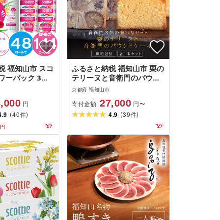
税 福知山市 スコ
ふるさと納税 福知山市 栗の
ワーパック 3倍
テリーヌと音衛門のパウン
レットペーパー ダ
ドケーキ 各1本セット
京都府 福知山市
ル×12パック 日
,000
27,000
寄付金額
円
円〜
(
)
(
)
4.9
40
4.9
39
件
件
円