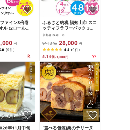
 ファイン3倍巻
ふるさと納税 福知山市 スコ
ル (2ロール
ッティフラワーパック 3倍
・計48ロール) キ
巻き トイレットペーパー ダ
京都府 福知山市
パー キッチン用
ブル 4ロール×12パック 日
,000
28,000
寄付金額
円
円
24パック コンパ
用品
(
)
(
)
 [fc-AS005]
5.0
9
4.4
9
件
件
クレシア株式会社]
5.14
個
/
1,000
円
2026年11月中旬
[選べる包装]栗のテリーヌ