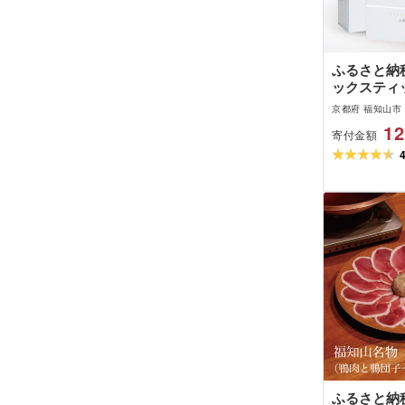
ふるさと納税
ックスティッ
ィ カシミヤ
京都府 福知山市
12
寄付金額
ふるさと納税