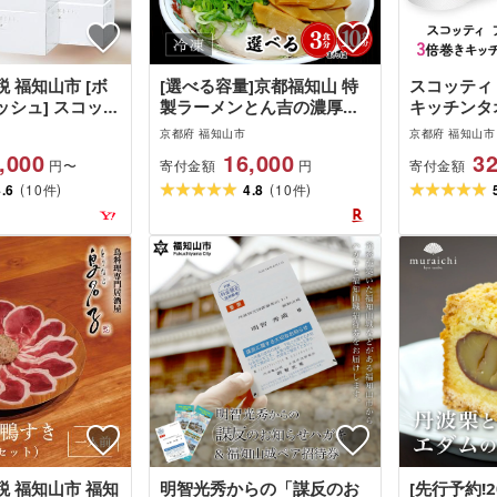
 福知山市 [ボ
[選べる容量]京都福知山 特
スコッティ
シュ] スコッテ
製ラーメンとん吉の濃厚こ
キッチンタオ
 10箱
ってり とんこつラーメン (3
×24パック
京都府 福知山市
京都府 福知山市
食分/10食分) ラーメンとん
ッチンペー
,000
16,000
32
寄付金額
寄付金額
円〜
円
こつ 豚骨 濃厚 こってり 細
品 タオル 
(
)
(
)
4.6
10
麺 ご当地 [fc-DD001][特製
4.8
10
クト 破れにくい
件
件
ラーメンとん吉]
[日本製紙
 福知山市 福知
明智光秀からの「謀反のお
[先行予約!