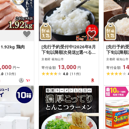
1.92kg 鶏肉
[先行予約受付中!2026年8月
[先行予約受
下旬以降順次発送][選べる容
下旬以降順
量]令和8年産 京都丹波福知
量]令和8年
京都府 福知山市
京都府 福知山市
山産 はるまる農園のコシヒ
山産 はる
,000
13,000
14
寄付金額
寄付金額
円〜
円
カリ 精米(5kg/10kg/15kg)
カリ 無洗米
(
)
(
)
5.0
10
米 こめ ご飯 ごはん 白米 コ
4.0
11
(5kg/10k
件
件
シヒカリ こしひかり 特別栽
ご飯 ごはん
円
培米 新米 [fc-CN002-R8][は
リ こしひ
るまる農園]
新米[fc-CN
る農園]