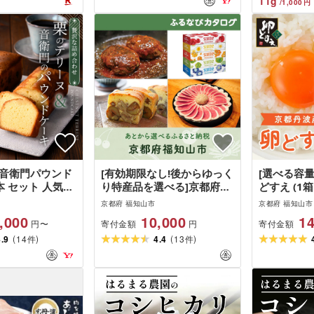
11
g
/
1,000
円
 音衛門パウンド
[有効期限なし!後からゆっく
[選べる容量
本 セット 人気ス
り特産品を選べる]京都府福
どすえ (1箱
立音衛門
知山市カタログポイント
卵 玉子 た
京都府 福知山市
京都府 福知山市
温泉卵 卵
,000
10,000
14
寄付金額
寄付金額
円〜
円
TKG お菓
(
)
(
)
4.9
14
4.4
13
ス プリン [f
件
件
ーンファー