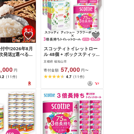
付中!2026年8月
スコッティトイレットロー
次発送][選べる容
ル 48個 + ボックスティッシ
産 京都丹波福知
ュ 60箱(トイレットペーパ
京都府 福知山市
まる農園のコシヒ
ー ティッシュ)
,000
57,000
寄付金額
円
円〜
(
)
(
)
g/15kg) 米 こめ
4.2
11
4.7
11
件
件
 白米 コシヒカ
かり 特別栽培米
001-R8][はるま