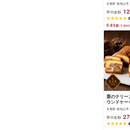
ペーパー
京都府 福知山市
12
寄付金額
0.83
箱
/
1,000
栗のテリー
ウンドケーキ
1本セット)
京都府 福知山市
ツ ケーキ 
27
寄付金額
栗 テリーヌ く
ZX002][