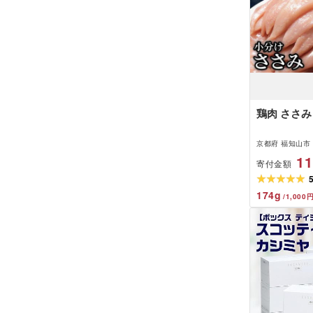
鶏肉 ささみ 
京都府 福知山市
11
寄付金額
174
g
/
1,000