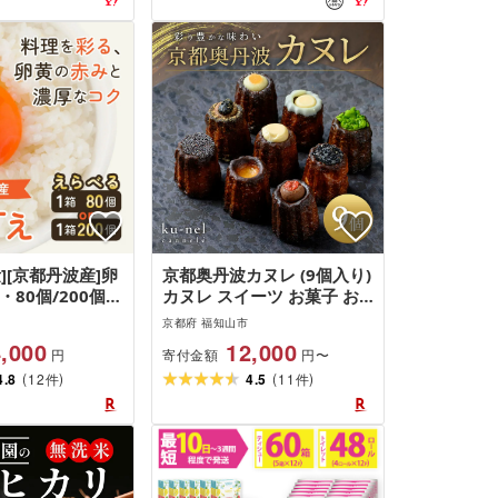
][京都丹波産]卵
京都奥丹波カヌレ (9個入り)
・80個/200個)
カヌレ スイーツ お菓子 お
まご 生卵 タマゴ
かし 人気 ご褒美 お取り寄
京都府 福知山市
料理 卵かけご飯
せ おもたせ かわいい おし
,000
12,000
寄付金額
円
円〜
子づくり オムライ
ゃれ 大人スイーツ 洋菓子
(
)
(
)
c-BX002][グリ
4.8
12
[fc-BU001][ku-nel]
4.5
11
件
件
ムソーゴ]