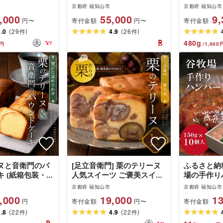
ティ ティシュー フラワーボ
京都府 福知山市
京都府 福知山市
ックス 250組 54箱&スコッ
,000
55,000
9,
寄付金額
寄付金額
円〜
円〜
ティ フラワーパック 3倍長
(
)
(
)
5.0
29
持ち 48ロール (ティッシュ3
4.9
26
件
件
箱×18・トイレットロール4
480
g
円
/
1,000
ロール×12)[fc-AS004-B][日
本製紙クレシア株式会社]
ヌと音衛門のパ
[足立音衛門] 栗のテリーヌ
ふるさと納
 (紙箱包装・各
人気スイーツ ご褒美スイー
場の手作り
 人気 濃厚スイー
ツ 洋菓子
ぼくバーグ1
京都府 福知山市
京都府 福知山市
パウンドケーキ
,000
19,000
13
寄付金額
寄付金額
円
円〜
り [fc-
(
)
(
)
足立音衛門]
4.8
22
4.9
22
件
件