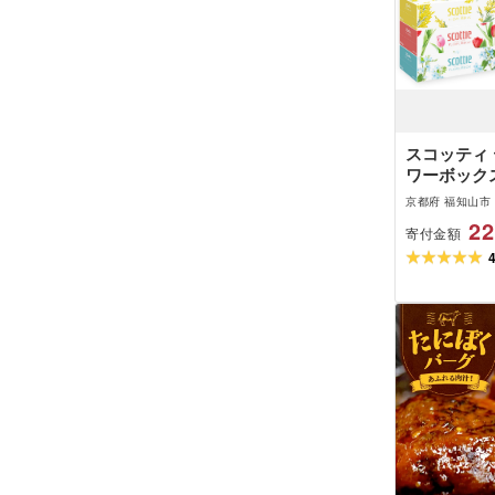
スコッティ 
ワーボックス 
×18パック
京都府 福知山市
と納税 福知
22
寄付金額
ティッシュ 
備品 ストック 
[日本製紙