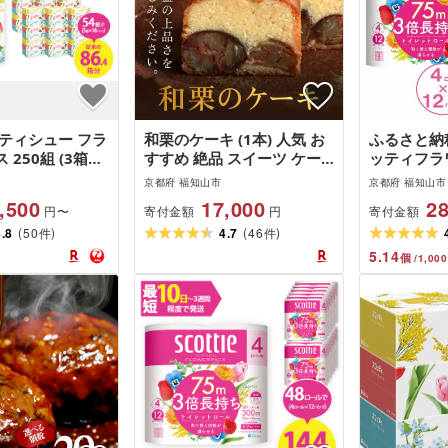
ティシュー フラ
和栗のケーキ (1本) 人気 お
ふるさと納
250組 (3箱
すすめ 絶品 スイーツ ケー
ッティフラ
・計54箱) ふるさ
キ パウンドケーキ 栗 くり
巻き トイ
京都府 福知山市
京都府 福知山市
山市 特産品 箱
お菓子 おやつ 誕生日 お祝
ブル 4ロー
,500
17,000
28
寄付金額
寄付金額
円〜
円
家庭用 防災 常
い ギフト お取り寄せ ご褒
用品
(
)
(
)
[fc-AS002-B]
4.8
50
美 [fc-ZX005][足立音衛門]
4.7
46
件
件
クレシア株式会社]
5.14
個
/
1,000