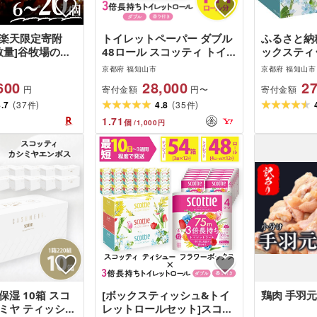
!楽天限定寄附
トイレットペーパー ダブル
ふるさと納税
数量]谷牧場の手
48ロール スコッティ トイ
ックスティ
ーグ たにぼくバ
レット
ィティシュ
京都府 福知山市
京都府 福知山市
50g・6個/10
クス250組
600
28,000
27
寄付金額
寄付金額
円
円〜
ハンバーグ 人気
×18パック)
(
)
(
)
おすすめ 肉 お
4.7
37
4.8
35
件
件
 合挽き 肉汁 冷
1.71
個
/
1,000
円
c-ZL003][谷牧
保湿 10箱 スコ
[ボックスティッシュ&トイ
鶏肉 手羽元 
ミヤ ティッシュ
レットロールセット]スコッ