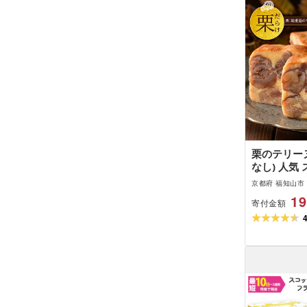
栗のテリーヌ
なし) 人気
パウンドケー
京都府 福知山市
くり お菓子
19
寄付金額
お祝い ギフ
り寄せ 来客
極上 おもたせ 
[足立音衛門