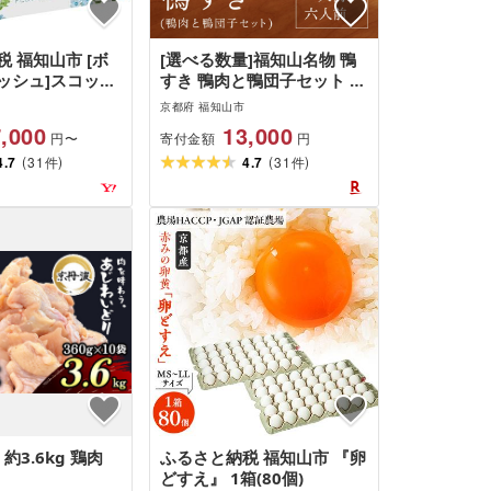
 福知山市 [ボ
[選べる数量]福知山名物 鴨
ッシュ]スコッテ
すき 鴨肉と鴨団子セット (1
ーフラワーボッ
人前/2人前/3人前/4人前/5
京都府 福知山市
54箱(1ケース3箱
人前/6人前) 鳥名子 とりな
,000
13,000
寄付金額
円〜
円
ご 鴨鍋 鴨 かも かもなべ 鍋
(
)
(
)
4.7
31
鍋セット 人気 おすすめ 絶
4.7
31
件
件
品 特製 [fc-ZJ002][鳥名子]
約3.6kg 鶏肉
ふるさと納税 福知山市 『卵
どすえ』 1箱(80個)