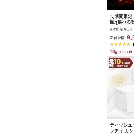
＼期間限定
額/[選べる
作りハンバ
京都府 福知山市
ーグ (1個1
9,
寄付金額
個/20個) 
はんばーぐ 
肉 牛肉 豚肉
15
g
/
1,000
円
凍 小分け [f
場]
ティッシュ 
ッティ カシ