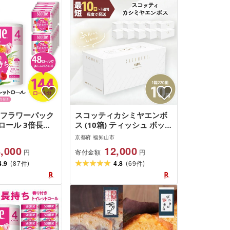
 フラワーパック
スコッティカシミヤエンボ
ロール 3倍長持
ス (10箱) ティッシュ ボック
 (ダブル)×12パ
スティッシュ スコッティ カ
京都府 福知山市
ロール) トイレ
シミヤ 10箱 ロングセラー
,000
12,000
寄付金額
円
円
 3倍 長持ち 省
プレミアム ティシュー 大容
(
)
(
)
まとめ買い ティッ
4.9
87
量 長持ち 日用品 保湿 人気
4.8
69
件
件
S001][日本製紙ク
日本製 [fc-AS003][日本製紙
会社]
クレシア株式会社]