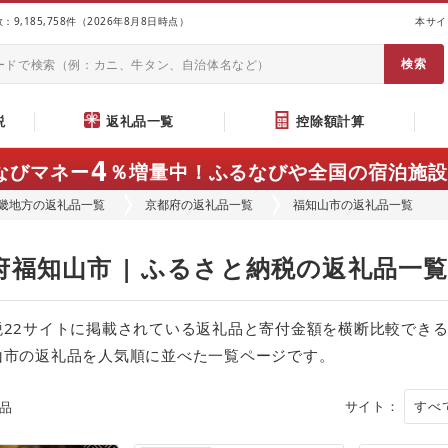
9,185,758件（2026年8月8日時点）
本サイ
説
返礼品一覧
控除額計算
4
なびマネー
％増量中！
ふるなびや全国の宿泊施設
畿地方の返礼品一覧
京都府の返礼品一覧
福知山市の返礼品一覧
府福知山市 | ふるさと納税の返礼品一
税22サイトに掲載されている返礼品と寄付金額を横断比較でき
山市の返礼品を人気順に並べた一覧ページです。
サイト：
品