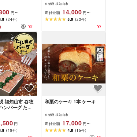
京都府 福知山市
300
14,000
寄付金額
円〜
円〜
(
)
(
)
4.9
24
5.0
23
件
件
円
税 福知山市 谷牧
和栗のケーキ 1本 ケーキ
ハンバーグ たに
50g ×10個入
京都府 福知山市
,500
17,000
寄付金額
円
円〜
(
)
(
)
4.8
18
4.8
15
件
件