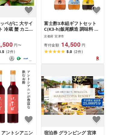
コッペがに 大サイ
富士酢3本組ギフトセット
ト 冷蔵 蟹 カニ
C(K3-h)飯尾醸造 調味料 純
 松葉ガニ ズワ
米富士酢 富士酢プレミアム
京都府 宮津市
イル
すし酢 ゆずポン酢 お寿司
,500
14,500
寄付金額
円〜
円
酢の物 炒め物 純米酢 酢漬
(
)
(
)
4.5
2
け ぽん酢 myz03 myz11
5.0
2
件
件
myz22 お届け:12月以降の
お申込みはお届けに1〜2ヶ
月かかることがございま
す。
酢 アントシアニン
宿泊券 グランピング 宮津