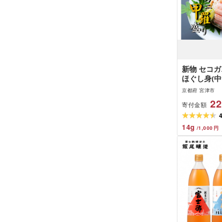
新物 セコガ
ほぐし身(中
ト 甲羅盛り 
京都府 宮津市
葉蟹 松葉ガ
22
寄付金額
ボイル myz0
14
g
/
1,000
円