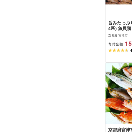
旨みたっぷり
4匹) 魚貝類
テカレイ 干
京都府 宮津市
ト 日本酒 
15
寄付金額
供 日本酒
京都府宮津