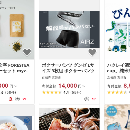
 FORESTEA
ボクサーパンツ グンゼ Lサ
ハクレイ酒
セット myz08
イズ 3枚組 ボクサーパンツ
cup」純米酒
ット | お酒
京都府 宮津市
京都府 宮津市
プ 晩酌 ギフ
000
14,000
8,
寄付金額
寄付金額
円〜
円〜
myz11
(
)
(
)
4.6
58
4.4
55
件
件