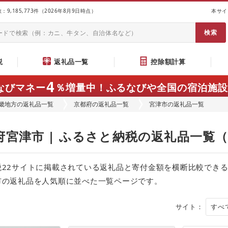
9,185,773件（2026年8月9日時点）
本サイ
説
返礼品一覧
控除額計算
4
なびマネー
％増量中！
ふるなびや全国の宿泊施設
畿地方の返礼品一覧
京都府の返礼品一覧
宮津市の返礼品一覧
府宮津市 | ふるさと納税の返礼品一覧
税22サイトに掲載されている返礼品と寄付金額を横断比較でき
市の返礼品を人気順に並べた一覧ページです。
サイト：