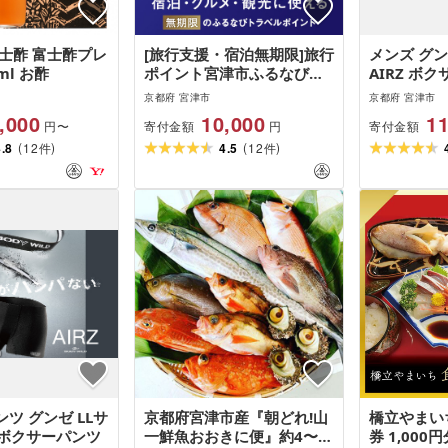
士酢 富士酢プレ
[旅行支援・宿泊無期限]旅行
メンズ グンゼ
ml お酢
ポイント宮津市ふるなびト
AIRZ ボク
ラベルポイント
組(ネイビー2
京都府 宮津市
京都府 宮津市
の日 ギフト 
,000
10,000
11
寄付金額
寄付金額
円〜
円
(
)
(
)
4.8
12
4.5
12
件
件
ツ グンゼ LLサ
京都府宮津市産『朝どれ!山
橋立やまい
 ボクサーパンツ
一鮮魚おおきに便』約4〜
券 1,000