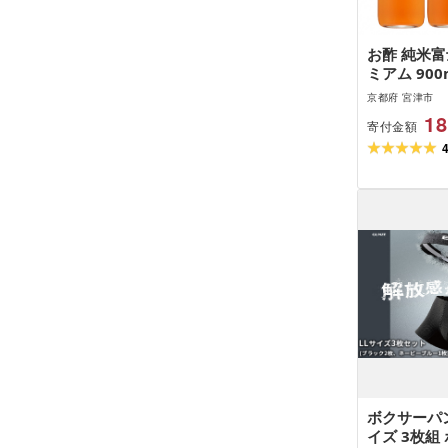
お酢 純米富
ミアム 900
京都府 宮津市
18
寄付金額
ボクサーパン
イズ 3枚組