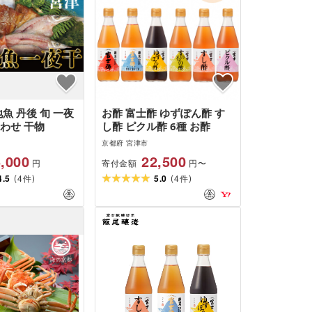
地魚 丹後 旬 一夜
お酢 富士酢 ゆずぽん酢 す
わせ 干物
し酢 ピクル酢 6種 お酢
京都府 宮津市
,000
22,500
寄付金額
円
円〜
(
)
(
)
4.5
4
5.0
4
件
件