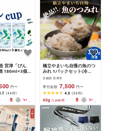
造 宮津「ぴん
橋立やまいち自慢の魚のつ
 180ml×3個セ
みれ 1パックセット(冷
 酒 日本酒 カッ
凍)300g つみれ 魚 鍋 京都
京都府 宮津市
ト myz09
府 宮津市 myz02 myz11
500
7,500
寄付金額
円〜
円〜
(
)
(
)
4.7
44
4.3
34
件
件
40
g
/
1,000
円