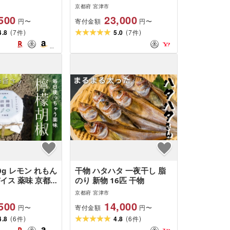
ラン 食事処 ラ
京都府 宮津市
津市 myz00
500
23,000
寄付金額
円〜
円〜
(
)
(
)
4.8
7
5.0
7
件
件
0g レモン れもん
干物 ハタハタ 一夜干し 脂
イス 薬味 京都
のり 新物 16匹 干物
yz11 myz20
京都府 宮津市
500
14,000
寄付金額
円〜
円〜
(
)
(
)
4.8
6
4.8
6
件
件