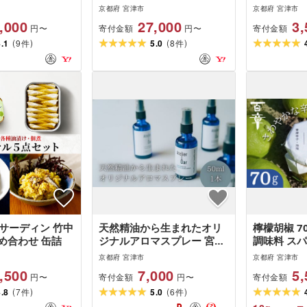
5kg 魚介類 セット 産地直送
料理 レスト
京都府 宮津市
京都府 宮津市
鮮魚 内臓処理加 鮮度抜群
ンチ 京都 宮
,000
27,000
3,
寄付金額
寄付金額
円〜
円〜
冷蔵 詰め合わせ 旬 鯛 内臓
myz11
(
)
(
)
4.1
9
処理加工
5.0
8
件
件
サーディン 竹中
天然精油から生まれたオリ
檸檬胡椒 7
詰め合わせ 缶詰
ジナルアロマスプレー 宮津
調味料 スパ
美容 おしゃれ 日用品
府 宮津市 m
京都府 宮津市
京都府 宮津市
myz11
,500
7,000
5,
寄付金額
寄付金額
円〜
円〜
(
)
(
)
4.8
7
5.0
6
件
件