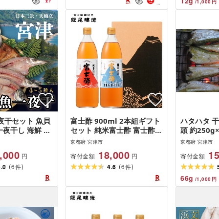
12
g
/
1,000
円
夜干セット 魚貝
富士酢 900ml 2本組ギフト
ハタハタ 干
一夜干し 海鮮 お
セット 純米富士酢 富士酢プ
頭 約250g
ミ 干物 ひもの
レミアム|飯尾醸造 富士酢
干物 おつま
京都府 宮津市
京都府 宮津市
セット 加工食品
お酢 酢 料理 調味料 お寿司
酒 myz02 
,000
18,000
15
寄付金額
寄付金額
円
円
z11 myz17 お届
酢漬け 炒め物 煮物 ドレッ
魚貝類 海鮮
(
)
(
)
り次第終了
5.0
6
シング myz03 myz11
4.6
6
物 京都 宮
件
件
myz22 お届け:12月以降の
66
g
/
1,000
円
お申込みはお届けに1〜2ヶ
月かかることがございま
す。