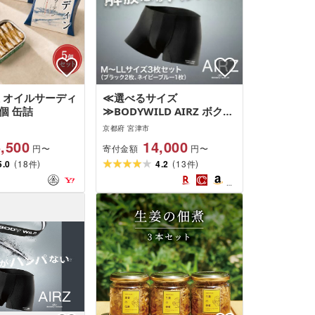
立 オイルサーディ
≪選べるサイズ
5個 缶詰
≫BODYWILD AIRZ ボクサ
ーパンツ ブラック2枚 ネイ
京都府 宮津市
ビー1枚 ファッション 服 下
,500
14,000
寄付金額
円〜
円〜
着 グンゼ myz01 myz11
(
)
(
)
5.0
18
myz25 お届け:商品のお届
4.2
13
件
件
けまで最長1ヶ月〜2ヶ月