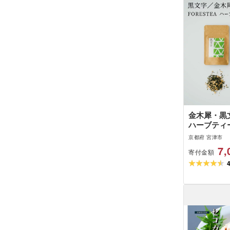
金木犀・黒文字
ハーブティー
myz11
京都府 宮津市
7,
寄付金額