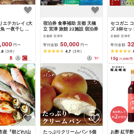
エテカレイ (大
宿泊券 食事補助 京都 天橋
セコガニ 
 魚 一夜干し エ
立 宮津 旅館 22施設 宿泊券
ズ 3杯セッ
物 ひもの セッ
かに 松葉蟹
京都府 宮津市
京都府 宮津市
肴 珍味 ご飯のお
イガニ ボ
,000
50,000
32
寄付金額
寄付金額
円〜
円〜
(
)
(
)
4.6
3
4.7
3
件
件
15
g
/
1,000
円
市産『朝どれ!山
たっぷりクリームパン 5個
お酢 紅芋