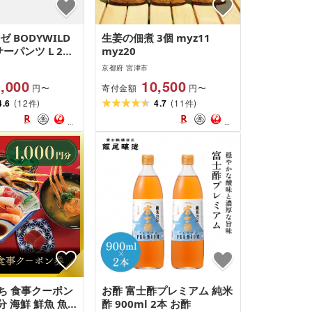
 BODYWILD
生姜の佃煮 3個 myz11
サーパンツ L 2枚
myz20
枚)GUNZE 父
京都府 宮津市
myz01 myz11
,000
10,500
寄付金額
円〜
円〜
(
)
(
)
4.6
12
4.7
11
件
件
ち 食事クーポン
お酢 富士酢プレミアム 純米
円分 海鮮 鮮魚 魚
酢 900ml 2本 お酢