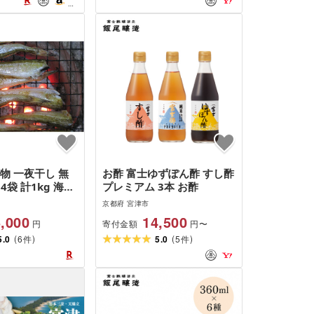
物 一夜干し 無
お酢 富士ゆずぽん酢 すし酢
×4袋 計1kg 海鮮
プレミアム 3本 お酢
み 肴 ハタハタ
京都府 宮津市
myz11 myz17
,000
14,500
寄付金額
円
円〜
 魚 はたはた 干
(
)
(
)
津 天橋立
5.0
6
5.0
5
件
件