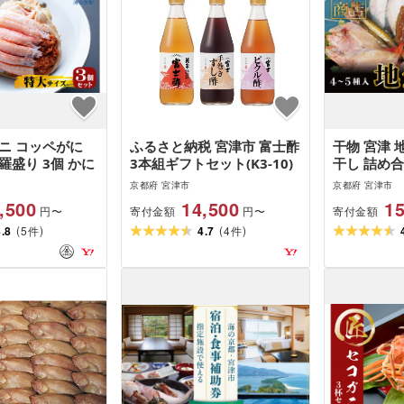
ニ コッペがに
ふるさと納税 宮津市 富士酢
干物 宮津 
羅盛り 3個 かに
3本組ギフトセット(K3-10)
干し 詰め合
京都府 宮津市
京都府 宮津市
,500
14,500
15
寄付金額
寄付金額
円〜
円〜
(
)
(
)
4.8
5
4.7
4
件
件