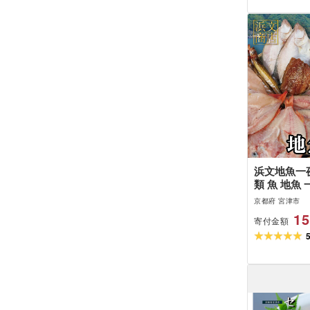
浜文地魚一
類 魚 地魚 
つまみ ツマ
京都府 宮津市
詰め合わせ 
15
寄付金額
myz02 my
け:なくな