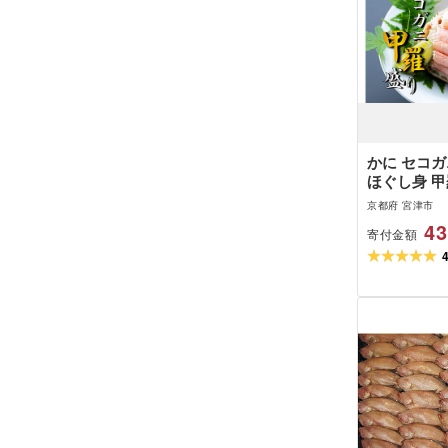
かに セコガ
ほぐし身 甲
京都府 宮津市
43
寄付金額