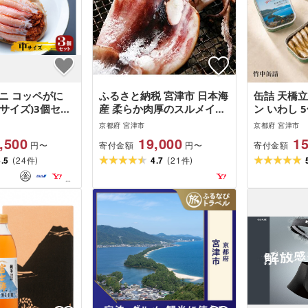
ニ コッペがに
ふるさと納税 宮津市 日本海
缶詰 天橋
サイズ)3個セッ
産 柔らか肉厚のスルメイカ
ン いわし 
蟹 カニ かに 松
一夜干し(大)3枚 [冷凍]
京都府 宮津市
京都府 宮津市
ニ ズワイガニ
,500
19,000
15
寄付金額
寄付金額
円〜
円〜
5 myz11
(
)
(
)
4.5
24
4.7
21
件
件