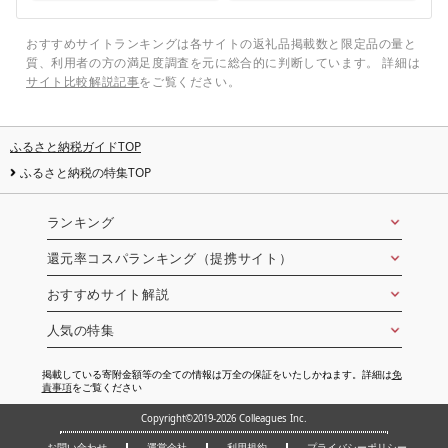
おすすめサイトランキングは各サイトの返礼品掲載数と限定品の量と
質、利用者の方の満足度調査を元に総合的に判断しています。 詳細は
サイト比較解説記事
をご覧ください。
ふるさと納税ガイドTOP
ふるさと納税の特集TOP
ランキング
還元率コスパランキング（提携サイト）
おすすめサイト解説
人気の特集
掲載している寄附金額等の全ての情報は万全の保証をいたしかねます。詳細は
免
責事項
をご覧ください
Copyright©2019-2026 Colleagues Inc.
お問い合わせ
運営会社
利用規約
プライバシーポリシー