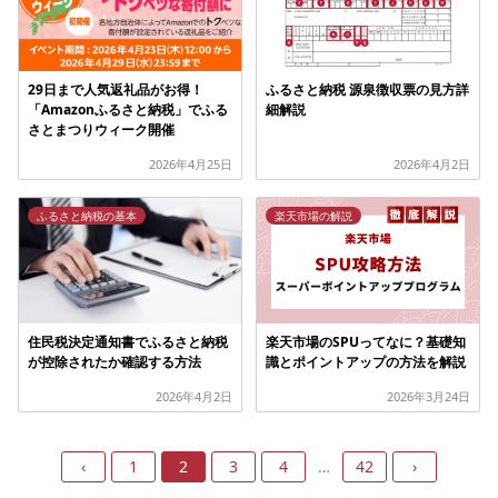
29日まで人気返礼品がお得！
ふるさと納税 源泉徴収票の見方詳
「Amazonふるさと納税」でふる
細解説
さとまつりウィーク開催
2026年4月25日
2026年4月2日
ふるさと納税の基本
楽天市場の解説
住民税決定通知書でふるさと納税
楽天市場のSPUってなに？基礎知
が控除されたか確認する方法
識とポイントアップの方法を解説
2026年4月2日
2026年3月24日
‹
1
2
3
4
…
42
›