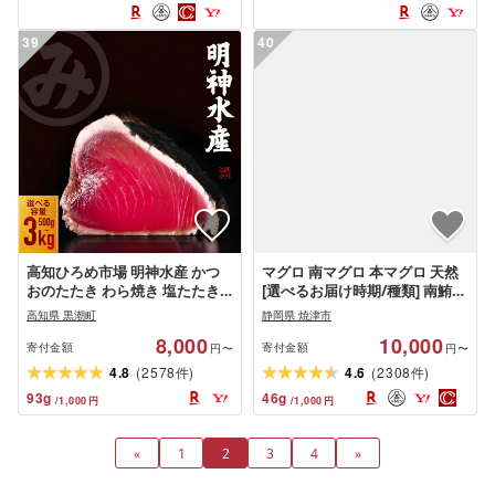
海道 別海町)
島)
39
40
高知ひろめ市場 明神水産 かつ
マグロ 南マグロ 本マグロ 天然
おのたたき わら焼き 塩たたき
[選べるお届け時期/種類] 南鮪
選べる内容量 約500g 〜 3kg 定
本鮪 まぐろ 鮪 赤身 中トロ 訳あ
高知県 黒潮町
静岡県 焼津市
期便 鰹 カツオ 鰹たたき 鰹のた
り 正規品 刺身 切り落とし 柵
8,000
10,000
たき かつおたたき 藁焼きかつ
700g 1.4kg 2.1kg 食べ比べ
寄付金額
寄付金額
円〜
円〜
お かつおの藁焼き かつお藁焼
540g 720g 1080g 天身 500g 1kg
(
)
(
)
4.8
2578
4.6
2308
件
件
き 藁焼き 刺身 カツオタタキ ふ
魚 冷凍 贅沢 高評価
93
g
46
g
/
1,000
円
/
1,000
円
るさと納税かつお 海鮮 高知県
黒潮町
«
1
2
3
4
»