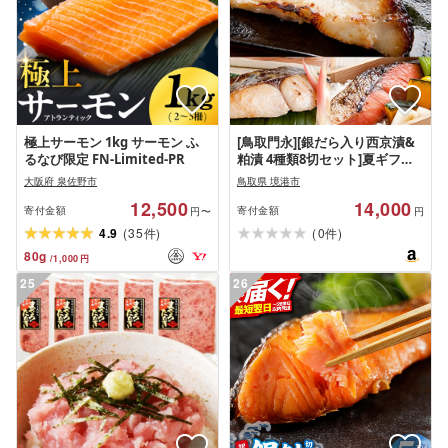
極上サーモン 1kg サーモン ふ
[鳥取門永][銀だら入り西京漬&
るなび限定 FN-Limited-PR
粕漬 4種類8切セット]夏ギフト
お中元 天然魚 漬魚[※出荷
大阪府 泉佐野市
鳥取県 境港市
元:Amazonの場合は、配送伝票
12,500
14,000
に依頼主記載なし※]
寄付金額
寄付金額
円〜
円
(
)
(
)
4.9
35
0
件
件
80
g
/
1,000
円
25
26