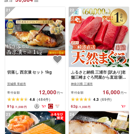
該当
品
21
22
切落し 西京漬 セット 1kg
ふるさと納税 三浦市 [訳あり]老
舗三崎まぐろ問屋から直送!新鮮
天然マグロ赤身1kg
茨城県 常総市
神奈川県 三浦市
12,000
16,000
寄付金額
寄付金額
円〜
円〜
(
)
(
)
4.6
484
4.3
69
件
件
91
g
62
g
/
1,000
円
/
1,000
円
23
24