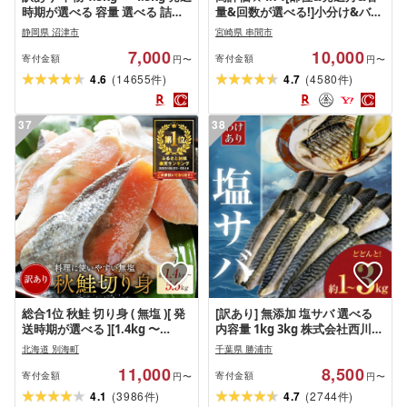
時期が選べる 容量 選べる 詰め
量&回数が選べる!]小分け&バラ
合わせ セット ホッケ 金目鯛 ア
バラ! 宮崎県産 鶏ももor むね肉
静岡県 沼津市
宮崎県 串間市
ジ サバ カレイ 赤魚 醤油干し フ
or セット カット 1.5kg〜27kg
7,000
10,000
ィレ 冷凍 ひもの 規格外 不揃い
肉 お肉 鶏むね肉 鶏肉 鶏 パック
寄付金額
寄付金額
円〜
円〜
沼津 配送不可地域 あり 海鮮 魚
精肉 ムネ もも肉 小分け 鳥肉 ふ
(
)
(
)
4.6
14655
4.7
4580
件
件
冷凍
るさと おすすめ 人気 贈り物 お
すそ分け 宮崎県 送料無料
37
38
総合1位 秋鮭 切り身 ( 無塩 )[ 発
[訳あり] 無添加 塩サバ 選べる
送時期が選べる ][1.4kg 〜
内容量 1kg 3kg 株式会社西川
5.6kg]( ふるさと納税 鮭 切身 切
[出荷時期をお選びください]千
北海道 別海町
千葉県 勝浦市
り身 秋鮭 ふるさと納税 訳あり
葉県 勝浦市 塩サバ さば 切り身
11,000
8,500
ふるさと わけあり 不揃い 秋鮭
魚 無添加 冷凍 訳あり 切身 大容
寄付金額
寄付金額
円〜
円〜
国産 海鮮 サケ シャケ 魚 切り身
量 規格外 贈り物 ギフト 海鮮 冷
(
)
(
)
4.1
3986
4.7
2744
件
件
海鮮 魚介 鮭 人気 ランキング 北
凍 食品[配送不可地域あり](離