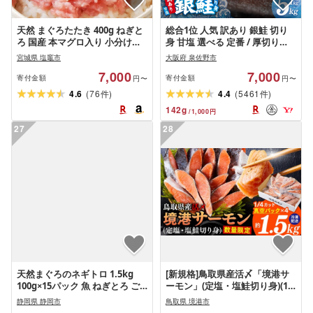
天然 まぐろたたき 400g ねぎと
総合1位 人気 訳あり 銀鮭 切り
ろ 国産 本マグロ入り 小分け
身 甘塩 選べる 定番 / 厚切り
80g×5パック 目利きの武田シリ
1kg〜5kg サイズ 不揃い 規格外
宮城県 塩竈市
大阪府 泉佐野市
ーズ ヤマコ武田商店 宮城県 塩
バター焼き 海鮮 魚介 鮭 朝食 お
7,000
7,000
竈市
弁当 おかず バラ凍結 簡単調理
寄付金額
寄付金額
円〜
円〜
5営業日 発送月 定期便 最短翌日
(
)
(
)
4.6
76
4.4
5461
件
件
発送 大阪府 泉佐野市 送料無料
142
g
/
1,000
円
27
28
天然まぐろのネギトロ 1.5kg
[新規格]鳥取県産活〆「境港サ
100g×15パック 魚 ねぎとろ ご
ーモン」(定塩・塩鮭切り身)(1/4
はんのお供 丼 小分け 冷凍
カット真空パック×4・合計約
静岡県 静岡市
鳥取県 境港市
10000 海の幸 ◆
1.5kg)[鳥取県 境港市]