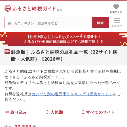
[PR]
お気に入り
メニュー
4
【付与上限なし】ふるなびマネー
％増量中！
ふるなびや全国の宿泊施設などでも利用可能！
鮮魚類 | ふるさと納税の返礼品一覧（22サイト横
断・人気順）【2026年】
ふるさと納税22サイトに掲載されている返礼品と寄付金額を横断比
較できる「ふるさと納税ガイド」。
鮮魚類カテゴリのふるさと納税返礼品を人気順に並べた一覧ページ
です。
お得な返礼品は
カテゴリ別の還元率ランキング（提携サイト）
をご
覧ください。
絞り込み
人気順
30,884