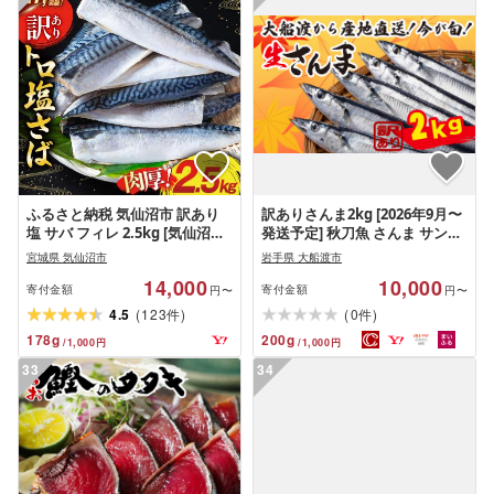
ふるさと納税 気仙沼市 訳あり
訳ありさんま2kg [2026年9月〜
塩 サバ フィレ 2.5kg [気仙沼市
発送予定] 秋刀魚 さんま サンマ
20564146] さば 鯖
Sashimi FISH 魚 新鮮 ごはん 夕
宮城県 気仙沼市
岩手県 大船渡市
飯 おかず おつまみ 晩酌 米 丼 海
14,000
10,000
産物 海鮮 魚介 魚介類 テレビ TV
寄付金額
寄付金額
円〜
円〜
放送 ニュース 番組 大船渡 大船
(
)
(
)
4.5
123
0
件
件
渡市 三陸 被災 震災 火災 支援 応
178
g
200
g
/
1,000
円
/
1,000
円
援 岩手県 国産 大船渡応援 [東北
超歌手]
33
34