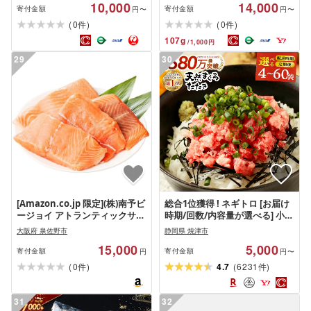
10,000
14,000
寄付金額
寄付金額
円〜
円〜
(
)
(
)
0
0
件
件
107
g
/
1,000
円
29
30
[Amazon.co.jp 限定](株)南予ビ
総合1位獲得 ! ネギトロ [お届け
ージョイ アトランティックサー
時期/回数/内容量が選べる] 小分
モン 総量 1.2kg ポーション
け 高評価 ねぎとろ 天然 まぐろ
大阪府 泉佐野市
静岡県 焼津市
1kg+はしっこ 200g 小分け 刺身
冷凍 個装 簡単 便利 流水解凍 キ
15,000
5,000
用 真空パック 小分けパック サ
ハダマグロ メバチマグロ ラン
寄付金額
寄付金額
円
円〜
イズ不揃い 訳あり
キング 4袋 12袋 15袋 定期便 お
(
)
(
)
0
4.7
6231
件
件
試し 焼津市
31
32