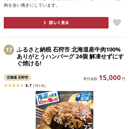
肉を合い挽きにしています。
ふるさと納税 石狩市 北海道産牛肉100%
17
ありがとうハンバーグ 24個 解凍せずにす
ぐ焼ける!
15,000
北海道 石狩市
寄付金額:
円
4.7
(
781
)
件