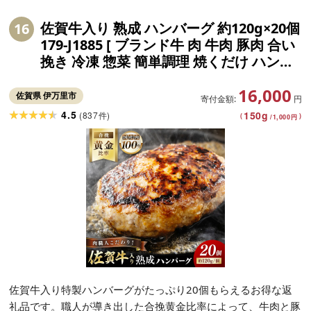
佐賀牛入り 熟成 ハンバーグ 約120g×20個
16
179-J1885 [ ブランド牛 肉 牛肉 豚肉 合い
挽き 冷凍 惣菜 簡単調理 焼くだけ ハンバ
ーグ ブランド牛 佐賀牛 20個 伊万里市 お
16,000
弁当 おかず お惣菜 ]
佐賀県 伊万里市
寄付金額:
円
4.5
150
g
(
837
)
件
(
)
/
1,000
円
佐賀牛入り特製ハンバーグがたっぷり20個もらえるお得な返
礼品です。職人が導き出した合挽黄金比率によって、牛肉と豚