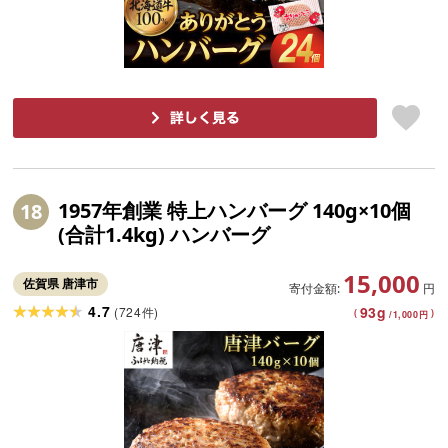
1957年創業 特上ハンバーグ 140g×10個
18
(合計1.4kg) ハンバーグ
15,000
佐賀県 唐津市
寄付金額:
円
4.7
93
g
(
724
)
件
(
)
/
1,000
円