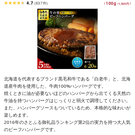
ンバーグ(110g×20個) ソース(20袋)
4.7
100
g
(
637
)
件
(
)
/
1,000
円
北海道を代表するブランド黒毛和牛である「白老牛」と、北海
道産牛肉を使用した、牛肉100%ハンバーグです。
焼くときに油が必要ないほどのハンバーグから出てくる天然の
牛油を持つハンバーグはじっくりと弱火で調理してください。
また、ハンバーグソースもついているため、本格的な味わいが
楽しめます。
2016年のさとふる御礼品ランキング第2位の実力を持つ大人気
のビーフハンバーグです。