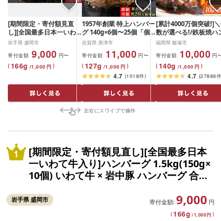
[期間限定・寄付額見直
1957年創業 特上ハンバー
[累計4000万個突破!]
し][全国最多日本一いわ
グ 140g×6個〜25個「個
数が選べる!/鉄板焼ハ
て牛入り]ハンバーグ
数・お届け月を選べる!」
バーグ デミソース 10
岩手県 盛岡市
佐賀県 唐津市
福岡県 飯塚市
1.5kg(150g×10個) いわて
「唐津バーグ」商標登録
20個 温めるだけ 福岡 
9,000
11,000
10,000
寄付金額
円〜
寄付金額
円〜
寄付金額
円
牛 × 岩中豚 ハンバーグ 合
済!! 冷凍真空パック ハン
塚 冷凍 小分け 大容量 
166
g
127
g
140
g
挽き 合い挽き 黒毛和牛
バーグ 惣菜 冷凍 ギフト
ンバーグ 肉 牛 簡単調
(
)
(
)
(
)
/
1,000
円
/
1,000
円
/
1,000
円
人気 冷凍 個包装 小分け
国産 個包装 焼くだけ 牛
特製 湯煎 人気 お試し
4.7
4.7
(
1018
件
)
(
27886
冷凍 牛肉 豚肉 和牛 ビー
豚 合挽き「2026年 令和8
フ ポーク はんばーぐ 挽
年」
肉 お肉 ミンチ 肉 お弁当
hannba-gu ランキング 1
左右にスワイプで操作
位 1万円以下 岩手県 盛岡
市 東北 岩手 盛岡
shikoku001k
[期間限定・寄付額見直し][全国最多日本
一いわて牛入り]ハンバーグ 1.5kg(150g×
10個) いわて牛 × 岩中豚 ハンバーグ 合挽
き 合い挽き 黒毛和牛 人気 冷凍 個包装 小
9,000
分け 冷凍 牛肉 豚肉 和牛 ビーフ ポーク は
岩手県 盛岡市
寄付金額:
円
んばーぐ 挽肉 お肉 ミンチ 肉 お弁当 han
166
g
(
)
/
1,000
円