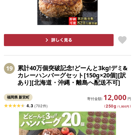
累計40万個突破記念!どーんと3kg!デミ&
19
カレーハンバーグセット[150g×20個][訳
あり][北海道・沖縄・離島へ配送不可]
12,000
福岡県 新宮町
寄付金額:
円
4.3
250
g
(
702
)
件
(
)
/
1,000
円