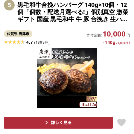
黒毛和牛合挽ハンバーグ 140g×10個・12
5
個「個数・配送月選べる!」個別真空 惣菜
ギフト 国産 黒毛和牛 牛 豚 合挽き 生ハン
バーグ 冷凍 個包装 焼くだけ 小分け「202
10,000
6年 令和8年」
佐賀県 唐津市
寄付金額:
円
4.7
140
g
(
1893
)
件
(
)
/
1,000
円