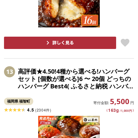
高評価★4.50!4種から選べる!ハンバーグ
13
セット [個数が選べる]6 〜 20個 どっちの
ハンバーグ Best4( ふるさと納税 ハンバ
ーグ 温めるだけ 牛100% 合挽 デミグラス
5,500
てりやき ジャポネ トマト ふるさと 人気
福岡県 福智町
寄付金額:
円
ランキング 博多若杉 最短発送 送料無料 )
4.5
163
g
(
2304
)
件
(
)
/
1,000
円