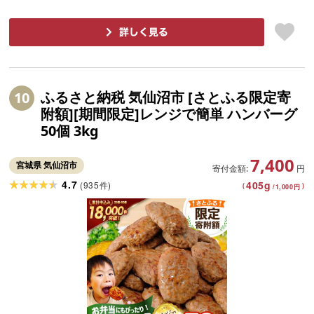
ふるさと納税 気仙沼市 [さとふる限定寄
10
附額][期間限定]レンジで簡単 ハンバーグ
50個 3kg
7,400
宮城県 気仙沼市
寄付金額:
円
4.7
405
g
(
935
)
件
(
)
/
1,000
円