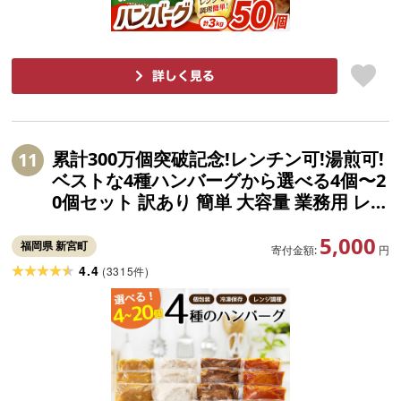
累計300万個突破記念!レンチン可!湯煎可!
11
ベストな4種ハンバーグから選べる4個〜2
0個セット 訳あり 簡単 大容量 業務用 レト
ルト 冷凍 食べ比べ レンジ 湯せん 個包装
5,000
4種セット[北海道・沖縄・離島へ配送不
福岡県 新宮町
寄付金額:
円
可]
4.4
(
3315
)
件