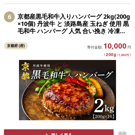
京都産黒毛和牛入りハンバーグ 2kg(200g
6
×10個) 丹波牛 と 淡路島産 玉ねぎ 使用 黒
毛和牛 ハンバーグ 人気 合い挽き 冷凍ハ
ンバーグ 京都 個包装 小分け はんばーぐ
10,000
合挽き 冷凍 ふるさと納税 ランキング 牛
京都府 (府)
寄付金額:
円
肉 豚肉 和牛 ビーフ ポーク リピーター は
200
g
(
)
/
1,000
円
んばーぐ 挽肉 hannba-gu お肉 にく ミン
チ 肉 お弁当 たんば 京 丹波 京都府 1万円
以下 10000 10000円