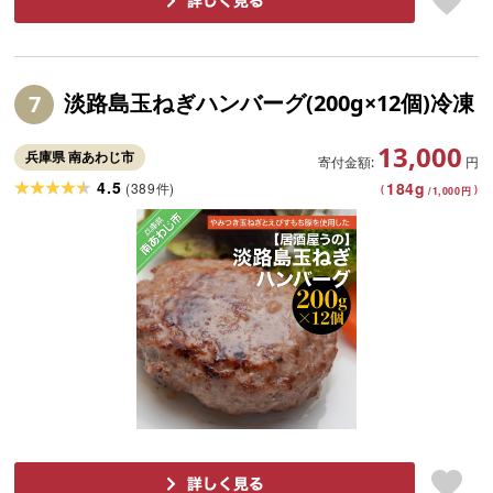
淡路島玉ねぎハンバーグ(200g×12個)冷凍
7
13,000
兵庫県 南あわじ市
寄付金額:
円
4.5
184
g
(
389
)
件
(
)
/
1,000
円