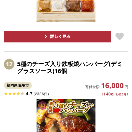
5種のチーズ入り鉄板焼ハンバーグ(デミ
12
グラスソース)16個
16,000
福岡県 飯塚市
寄付金額:
円
4.7
140
g
(
2336
)
件
(
)
/
1,000
円