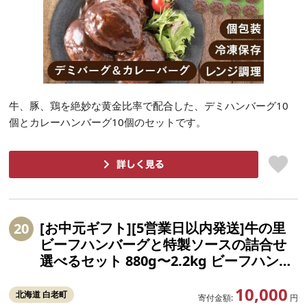
牛、豚、鶏を絶妙な黄金比率で配合した、デミハンバーグ10
個とカレーハンバーグ10個のセットです。
[お中元ギフト][5営業日以内発送]牛の里
20
ビーフハンバーグと特製ソースの詰合せ
選べるセット 880g〜2.2kg ビーフハンバ
ーグ1個110g 冷凍 牛肉100%選べるハン
10,000
バーグ(110g×8個) ソース(8袋)セット〜ハ
北海道 白老町
寄付金額:
円