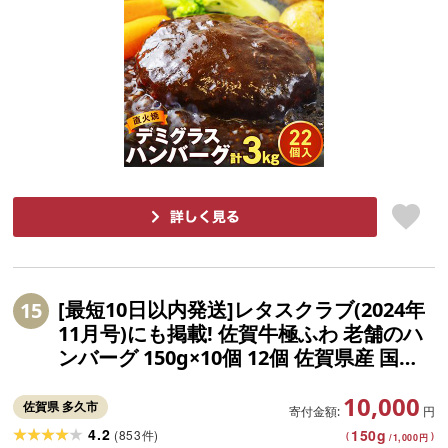
[最短10日以内発送]レタスクラブ(2024年
15
11月号)にも掲載! 佐賀牛極ふわ 老舗のハ
ンバーグ 150g×10個 12個 佐賀県産 国産
佐賀牛 黒毛和牛 和牛 牛 極肉かわの ハン
10,000
バーグ 冷凍 10000 10000円 12000 12000
佐賀県 多久市
寄付金額:
円
円 b-72
4.2
150
g
(
853
)
件
(
)
/
1,000
円