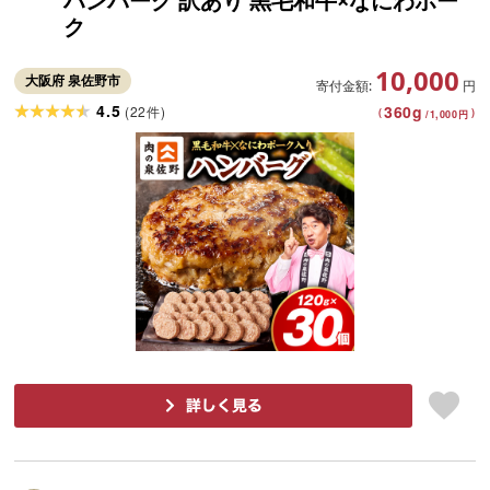
ハンバーグ 訳あり 黒毛和牛×なにわポー
ク
10,000
大阪府 泉佐野市
寄付金額:
円
4.5
360
g
(
22
)
件
(
)
/
1,000
円