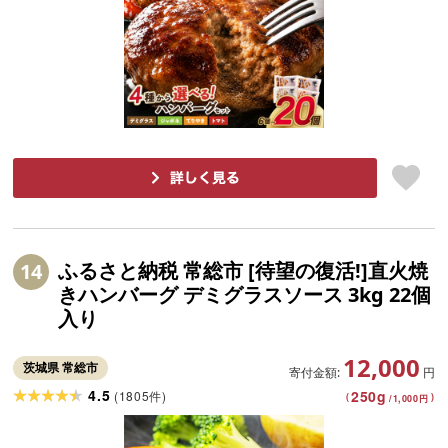
ふるさと納税 常総市 [待望の復活!]直火焼
14
きハンバーグ デミグラスソース 3kg 22個
入り
12,000
茨城県 常総市
寄付金額:
円
4.5
250
g
(
1805
)
件
(
)
/
1,000
円