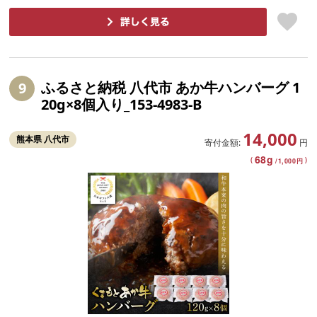
ふるさと納税 八代市 あか牛ハンバーグ 1
9
20g×8個入り_153-4983-B
14,000
熊本県 八代市
寄付金額:
円
68
g
(
)
/
1,000
円