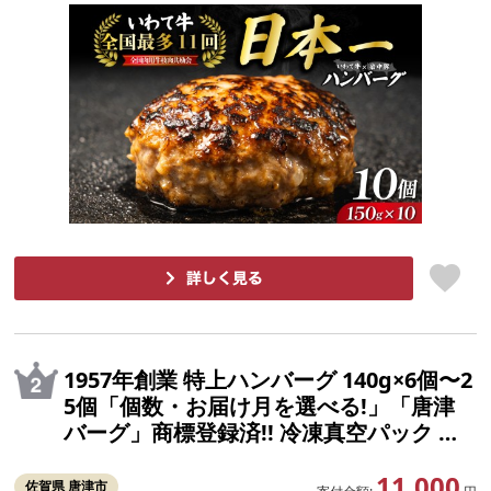
nba-gu ランキング 1位 1万円以下 岩手県
盛岡市 東北 岩手 盛岡 shikoku001k
1957年創業 特上ハンバーグ 140g×6個〜2
5個「個数・お届け月を選べる!」「唐津
バーグ」商標登録済!! 冷凍真空パック ハ
ンバーグ 惣菜 冷凍 ギフト 国産 個包装 焼
11,000
くだけ 牛 豚 合挽き「2026年 令和8年」
佐賀県 唐津市