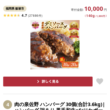
ハンバーグ 肉 牛 簡単調理 特製 湯煎 人気
10,000
お試し
福岡県 飯塚市
寄付金額:
円
4.7
140
g
(
27886
)
件
(
)
/
1,000
円
肉の泉佐野 ハンバーグ 30個(合計3.6kg)|
4