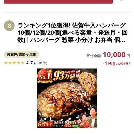
ランキング1位獲得! 佐賀牛入ハンバーグ
8
10個/12個/20個[選べる容量・発送月・回
数]| ハンバーグ 惣菜 小分け お弁当 個包
装 冷凍 おかず がばいばーぐ|吉野ヶ里町/
10,000
石丸食肉産業[レビューキャンペーン対象
佐賀県 吉野ヶ里町
寄付金額:
円
品][FBX005/FBX038-42]
4.7
168
g
(
898
)
件
(
)
/
1,000
円