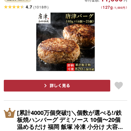
寄付金額:
円
4.7
127
g
(
1018
)
件
(
)
/
1,000
円
[累計4000万個突破!]＼個数が選べる!/鉄
板焼ハンバーグ デミソース 10個〜20個
温めるだけ 福岡 飯塚 冷凍 小分け 大容量