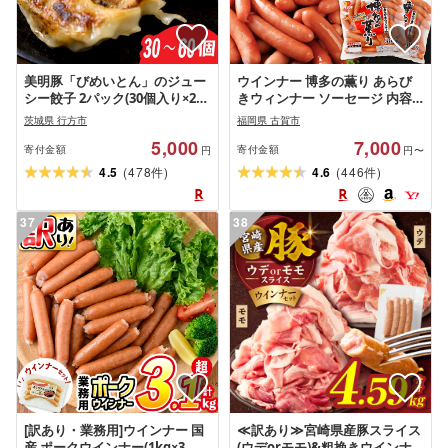
美明豚「びめいとん」のジュー
ウインナー 博多の薫り あらび
シー餃子 2パック(30個入り×2
きウィンナー ソーセージ 内容
袋)・ 1パック(30個入り)|餃子
量選べる 大満足セット 大容量
茨城県 行方市
福岡県 古賀市
ぎょうざ ギョウザ 美明豚 びめ
ウインナーソーセージ ランキン
5,000
7,000
いとん 肉 肉加工品 豚肉 お肉 ジ
グ 人気 おかず 惣菜 粗挽き お弁
寄付金額
寄付金額
円
円〜
ューシー 茨城県 行方市(HJ-2)
当 焼肉 ソーセージ 冷蔵 おつま
(
)
(
)
4.5
478
4.6
446
件
件
み 食品 福岡
37
38
[訳あり・業務用]ウインナー 国
≪訳あり≫宮崎県産豚スライス
産 ポークウインナー(1kg×3
(ウデorモモ)&粗挽きウインナ