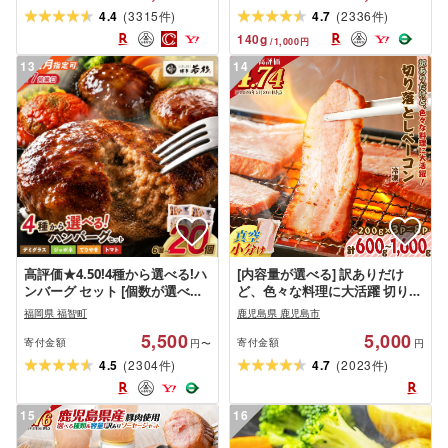
ん 個包装 4種セット[北海道・沖
(
)
(
)
4.4
3315
4.7
2336
件
件
縄・離島へ配送不可]
140
g
/
1,000
円
13
14
高評価★4.50!4種から選べる!ハ
[内容量が選べる] 訳ありだけ
ンバーグ セット [個数が選べ
ど、色々な料理に大活躍 切り落
る]6 〜 20個 どっちのハンバー
としベーコン 600g 〜 1600g 訳
福岡県 福智町
鹿児島県 鹿児島市
グ Best4( ふるさと納税 ハンバ
あり 小分け パック 切り落とし
5,500
5,000
ーグ 温めるだけ 牛100% 合挽
パスタ サラダ スープ お試し 大
寄付金額
寄付金額
円〜
円
デミグラス てりやき ジャポネ
容量 ボリューム 鹿児島市 贈り
(
)
(
)
4.5
2304
4.7
2023
件
件
トマト ふるさと 人気 ランキン
物 プレゼント ギフト 5000円 〜
グ 博多若杉 最短発送 送料無料 )
クラウドファンディング
15
16