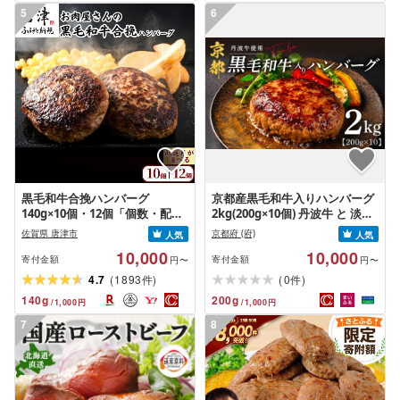
5
6
黒毛和牛合挽ハンバーグ
京都産黒毛和牛入りハンバーグ
140g×10個・12個「個数・配送
2kg(200g×10個) 丹波牛 と 淡路
月選べる!」個別真空 惣菜 ギフ
島産 玉ねぎ 使用 黒毛和牛 ハン
佐賀県 唐津市
京都府 (府)
人気
人気
ト 国産 黒毛和牛 牛 豚 合挽き 生
バーグ 人気 合い挽き 冷凍ハン
10,000
10,000
ハンバーグ 冷凍 個包装 焼くだ
バーグ 京都 個包装 小分け はん
寄付金額
寄付金額
円〜
円〜
け 小分け「2026年 令和8年」
ばーぐ 合挽き 冷凍 ふるさと納
(
)
(
)
4.7
1893
0
件
件
税 ランキング 牛肉 豚肉 和牛 ビ
140
g
200
g
/
1,000
円
/
1,000
円
ーフ ポーク リピーター はんば
ーぐ 挽肉 hannba-gu お肉 に
7
8
く ミンチ 肉 お弁当 たんば 京 丹
波 京都府 1万円以下 10000
10000円