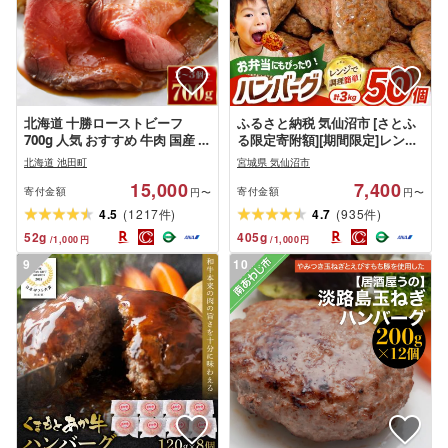
北海道 十勝ローストビーフ
ふるさと納税 気仙沼市 [さとふ
700g 人気 おすすめ 牛肉 国産 ギ
る限定寄附額][期間限定]レンジ
フト 国産牛 小分け ふるさと納
で簡単 ハンバーグ 50個 3kg
北海道 池田町
宮城県 気仙沼市
税 高評価 無添加 贈り物 お取り
15,000
7,400
寄せ お肉 グルメ 送料無料
寄付金額
寄付金額
円〜
円〜
(
)
(
)
4.5
1217
4.7
935
件
件
52
g
405
g
/
1,000
円
/
1,000
円
9
10