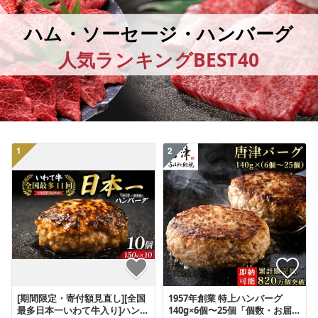
ハム・ソーセージ・ハンバーグ
人気ランキングBEST40
1
2
[期間限定・寄付額見直し][全国
1957年創業 特上ハンバーグ
最多日本一いわて牛入り]ハンバ
140g×6個〜25個「個数・お届け