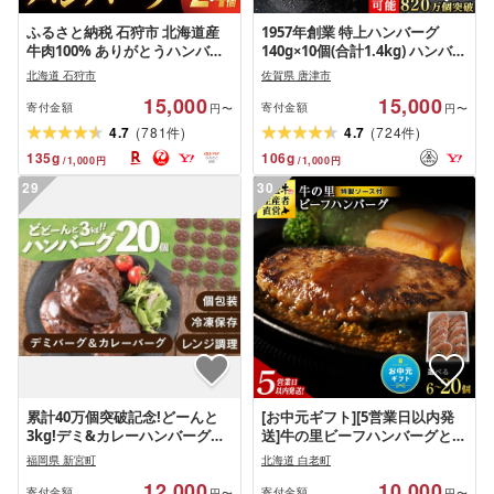
ふるさと納税 石狩市 北海道産
1957年創業 特上ハンバーグ
牛肉100% ありがとうハンバー
140g×10個(合計1.4kg) ハンバー
グ 24個 解凍せずにすぐ焼ける!
グ
北海道 石狩市
佐賀県 唐津市
15,000
15,000
寄付金額
寄付金額
円〜
円〜
(
)
(
)
4.7
781
4.7
724
件
件
135
g
106
g
/
1,000
円
/
1,000
円
29
30
累計40万個突破記念!どーんと
[お中元ギフト][5営業日以内発
3kg!デミ&カレーハンバーグセ
送]牛の里ビーフハンバーグと特
ット[150g×20個][訳あり][北海
製ソースの詰合せ 選べるセット
福岡県 新宮町
北海道 白老町
道・沖縄・離島へ配送不可]
880g〜2.2kg ビーフハンバーグ
12,000
10,000
1個110g 冷凍 牛肉100%選べる
寄付金額
寄付金額
円〜
円〜