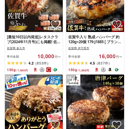
[最短10日以内発送]レタスクラ
佐賀牛入り 熟成 ハンバーグ 約
ブ(2024年11月号)にも掲載! 佐賀
120g×20個 179-J1885 [ ブランド
牛極ふわ 老舗のハンバーグ
牛 肉 牛肉 豚肉 合い挽き 冷凍 惣
佐賀県 多久市
佐賀県 伊万里市
150g×10個 12個 佐賀県産 国産
菜 簡単調理 焼くだけ ハンバー
10,000
16,000
佐賀牛 黒毛和牛 和牛 牛 極肉か
グ ブランド牛 佐賀牛 20個 伊万
寄付金額
寄付金額
円〜
円〜
わの ハンバーグ 冷凍 10000
里市 お弁当 おかず お惣菜 ]
(
)
(
)
4.2
853
4.5
837
件
件
10000円 12000 12000円 b-72
150
g
150
g
/
1,000
円
/
1,000
円
27
28