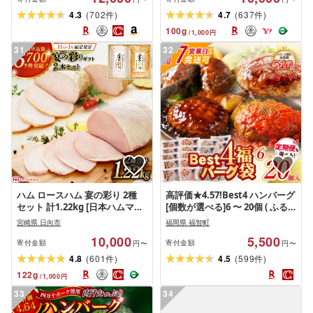
ハンバーグ(110g×8個) ソース(8
(
)
(
)
4.3
702
4.7
637
件
件
袋)セット〜ハンバーグ
100
g
/
1,000
円
(110g×20個) ソース(20袋)
31
32
ハム ロースハム 宴の彩り 2種
高評価★4.57!Best4 ハンバーグ
セット 計1.22kg [日本ハムマー
[個数が選べる]6 〜 20個 ( ふる
ケティング 宮崎県 日向市
さと納税 ハンバーグ 温めるだ
宮崎県 日向市
福岡県 福智町
452060590] ふるさと納税 ハム
け ハンバーグ 4種 デミグラス
10,000
5,500
1kg 1キロ 以上 日本ハム ギフト
てりやき ジャポネ トマト ふる
寄付金額
寄付金額
円〜
円〜
贈答 スモーク 豚肉 詰め合わせ
さと 人気 ランキング 博多若杉
(
)
(
)
4.8
601
4.5
599
件
件
冷蔵 詰合せ ニッポンハム ホワ
最短発送 送料無料 )
122
g
/
1,000
円
イトロースハム
33
34