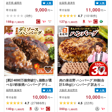
ーグ 1.5kg(150g×10個) いわて
月を選べる!」「唐津バーグ」商
岩手県 盛岡市
佐賀県 唐津市
人気
人気
牛 × 岩中豚 ハンバーグ 合挽き
標登録済!! 冷凍真空パック ハン
9,000
11,000
合い挽き 黒毛和牛 人気 冷凍 個
バーグ 惣菜 冷凍 ギフト 国産 個
寄付金額
寄付金額
円〜
円〜
包装 小分け 冷凍 牛肉 豚肉 和牛
包装 焼くだけ 牛 豚 合挽き
(
)
(
)
0
4.7
1018
件
件
ビーフ ポーク はんばーぐ 挽肉
「2026年 令和8年」
166
g
127
g
/
1,000
円
/
1,000
円
お肉 ミンチ 肉 お弁当 hannba-
gu ランキング 1位 1万円以下 岩
3
4
手県 盛岡市 東北 岩手 盛岡
shikoku001k
[累計4000万個突破!]＼個数が選
肉の泉佐野 ハンバーグ 30個(合
べる!/鉄板焼ハンバーグ デミソ
計3.6kg)|ハンバーグ 訳あり 黒
ース 10個〜20個 温めるだけ 福
毛和牛×なにわポーク
福岡県 飯塚市
大阪府 泉佐野市
人気
人気
岡 飯塚 冷凍 小分け 大容量 ハン
10,000
10,000
バーグ 肉 牛 簡単調理 特製 湯煎
寄付金額
寄付金額
円〜
円〜
人気 お試し
(
)
(
)
4.7
27886
4.5
22
件
件
140
g
360
g
/
1,000
円
/
1,000
円