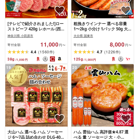
[テレビで紹介されました!]ロー
粗挽きウインナー 選べる容量
ストビーフ 420g レホール (西洋
1〜2kg 小分け 1パック 50g 大
わさび)・ソース付き ふるさと
分県産豚肉 国東市産ブランド豚
神奈川県 小田原市
大分県 国東市
納税 [牛肉 国産 お肉 オードブル
国産鶏 さっぱり 旨味 食べ応え
11,000
8,000
国産牛ローストビーフ 約
冷凍 ソーセージ バーベキュー
寄付金額
寄付金額
円〜
円〜
420g(4〜5人前) ローストビーフ
焼肉 パーティー おつまみ お取
(
)
(
)
4.4
1560
4.7
1226
件
件
ソース レホール 神奈川県 小田
り寄せグルメ 大分県 国東市 送
38
g
125
g
/
1,000
円
/
1,000
円
原市 ]
料無料
19
20
大山ハム 選べる ハム ソーセー
ハム 雲仙ハム 高評価★4.87 選
ジ 6〜7品 詰め合わせ DLG-402
べる 量 ソーセージ 大・小