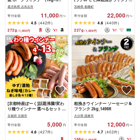
袋)+あらびき ウインナー(120g)
ーセット合計4.59kg 肉 豚 豚肉
鹿児島県 志布志市
宮崎県 都農町
セット ウィンナー ソーセージ
おかず 国産
11,000
22,000
国産 豚肉 肉 訳あり 訳アリ 簡易
寄付金額
寄付金額
円〜
円〜
包装 冷凍 惣菜 加工品 お弁当 お
(
)
(
)
4.5
442
4.6
440
件
件
かず ランキング 人気[ナンチク]
272
g
227
g
/
1,000
円
/
1,000
円
a1-047-wn
39
40
[京都特産ぽーく]話題沸騰!変わ
粗挽きウインナー ソーセージ &
り種ウインナー 選べるセット 4
フランク 2kg_1498R
種〜13種[ 京都 銘柄豚専門店 ウ
京都府 京都市
大分県 国東市
インナー食べ比べ ゆず・ねぎ味
5,000
12,000
噌・酒粕・ごまらあ味など バリ
寄付金額
寄付金額
円
円〜
エーションがめちゃ豊富 おいし
(
)
(
)
4.6
427
4.7
402
件
件
い 楽しい 人気 おすすめ 肉 豚肉
166
g
/
1,000
円