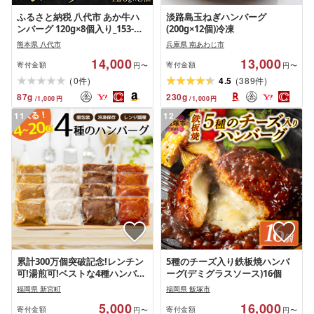
ふるさと納税 八代市 あか牛ハ
淡路島玉ねぎハンバーグ
ンバーグ 120g×8個入り_153-
(200g×12個)冷凍
4983-B
熊本県 八代市
兵庫県 南あわじ市
14,000
13,000
寄付金額
寄付金額
円〜
円〜
(
)
(
)
0
4.5
389
件
件
87
g
230
g
/
1,000
円
/
1,000
円
11
12
累計300万個突破記念!レンチン
5種のチーズ入り鉄板焼ハンバ
可!湯煎可!ベストな4種ハンバー
ーグ(デミグラスソース)16個
グから選べる4個〜20個セット
福岡県 新宮町
福岡県 飯塚市
訳あり 簡単 大容量 業務用 レト
5,000
16,000
ルト 冷凍 食べ比べ レンジ 湯せ
寄付金額
寄付金額
円〜
円〜