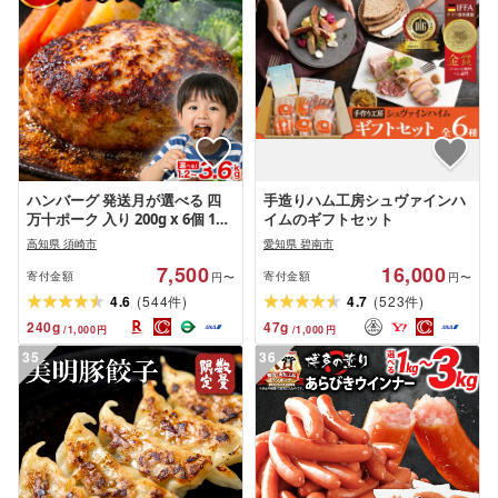
ハンバーグ 発送月が選べる 四
手造りハム工房シュヴァインハ
万十ポーク 入り 200g x 6個 12
イムのギフトセット
個18個 選べる容量 個包装 牛肉
高知県 須崎市
愛知県 碧南市
合挽きジューシー 肉汁 ブラン
7,500
16,000
ド 豚 冷凍 おかず 手軽 お弁当 つ
寄付金額
寄付金額
円〜
円〜
まみ 夕食 ご飯 ディナー 贈り物
(
)
(
)
4.6
544
4.7
523
件
件
ギフトポーク 高知県 須崎市 ふ
240
g
47
g
/
1,000
円
/
1,000
円
るさと納税
35
36