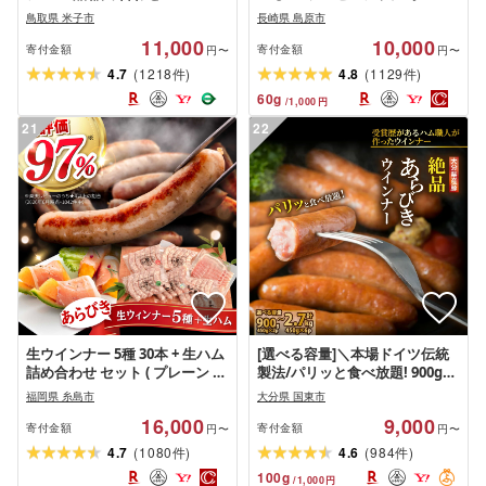
DLG-404 YG-06 肉 肉加工品 加
300g×2〜3本 800g×2本[ 人気 絶
鳥取県 米子市
長崎県 島原市
工品 ボンレスハム ベーコン ペ
品 ハム ソーセージ セット 詰め
11,000
10,000
ッパーシンケン 生ハム ポーク
合わせ おつまみ おかず 弁当 冷
寄付金額
寄付金額
円〜
円〜
ウインナー ポチキウインナー
蔵 国産 小分け 一人暮らし 単身
(
)
(
)
4.7
1218
4.8
1129
件
件
肩ロース あらびき 粗挽き お取
雲仙ハムASTY 長崎県 島原市 ふ
60
g
/
1,000
円
り寄せグルメ 送料無料 鳥取県
るさと納税 422037005]
米子市
21
22
生ウインナー 5種 30本 + 生ハム
[選べる容量]＼本場ドイツ伝統
詰め合わせ セット ( プレーン /
製法/パリッと食べ放題! 900g
にんにく / チーズ / こしょう /
1.8kg 2.7kg 食べ放題 大分県産
福岡県 糸島市
大分県 国東市
レモン) 糸島 / 糸島手造りハム
豚 絶品 粗挽き ソーセージ 肉 食
16,000
9,000
[AAC004] ギフト 贈答 おくりも
べ応え バーベキュー 焼肉 BBQ
寄付金額
寄付金額
円〜
円〜
の 冷凍 BBQ
パーティー おつまみ おもてな
(
)
(
)
4.7
1080
4.6
984
件
件
し グルメ お取り寄せ 送料無料
100
g
/
1,000
円
冷凍