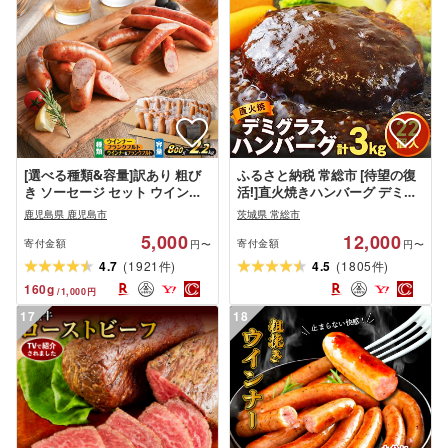
[選べる種類&容量]訳あり 粗び
ふるさと納税 常総市 [待望の復
き ソーセージ セット ウインナ
活!]直火焼きハンバーグ デミグ
ー フランクフルト 鹿児島県産
ラスソース 3kg 22個入り
鹿児島県 鹿児島市
茨城県 常総市
プレゼント ギフト 冷凍 鍋 規格
5,000
12,000
外 惣菜 おかず 肉 豚 鶏 粗挽き
寄付金額
寄付金額
円〜
円〜
小分け お試し 大容量 ボリュー
(
)
(
)
4.7
1921
4.5
1805
件
件
ム 薩摩ハム 5000円 〜 クラウド
160
g
/
1,000
円
ファンディング
17
18