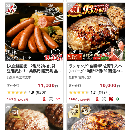
23
24
[入金確認後、2週間以内に発
ランキング1位獲得! 佐賀牛入ハ
送!][訳あり・業務用]鹿児島 黒
ンバーグ 10個/12個/20個[選べ
豚 あらびきウインナー (計1.8kg
る容量・発送月・回数]| ハンバ
鹿児島県 志布志市
佐賀県 吉野ヶ里町
or 3.6kg/1袋900g) ウィンナー
ーグ 惣菜 小分け お弁当 個包装
11,000
10,000
ソーセージ 国産 黒豚 豚肉 あら
冷凍 おかず がばいばーぐ|吉野
寄付金額
寄付金額
円〜
円〜
びき 冷凍 訳あり 人気 粗挽き 訳
ヶ里町/石丸食肉産業[レビュー
(
)
(
)
4.6
920
4.7
898
件
件
アリ 簡易パッケージ[ナンチク]
キャンペーン対象品]
163
g
168
g
/
1,000
円
/
1,000
円
[FBX005/FBX038-42]
25
26