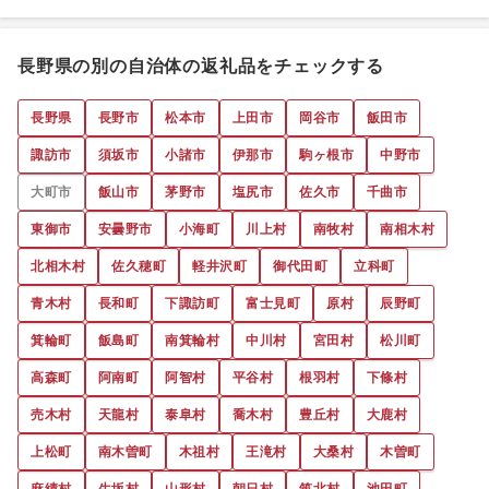
長野県の別の自治体の返礼品をチェックする
長野県
長野市
松本市
上田市
岡谷市
飯田市
諏訪市
須坂市
小諸市
伊那市
駒ヶ根市
中野市
大町市
飯山市
茅野市
塩尻市
佐久市
千曲市
東御市
安曇野市
小海町
川上村
南牧村
南相木村
北相木村
佐久穂町
軽井沢町
御代田町
立科町
青木村
長和町
下諏訪町
富士見町
原村
辰野町
箕輪町
飯島町
南箕輪村
中川村
宮田村
松川町
高森町
阿南町
阿智村
平谷村
根羽村
下條村
売木村
天龍村
泰阜村
喬木村
豊丘村
大鹿村
上松町
南木曽町
木祖村
王滝村
大桑村
木曽町
麻績村
生坂村
山形村
朝日村
筑北村
池田町