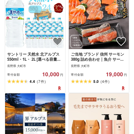
サントリー 天然水 北アルプス
ご当地 ブランド 信州 サーモン
550ml・1L・ 2L [選べる容量・
380g 詰め合わせ | 魚介 サーモ
定期便] | 水 お水 PET 飲料 ドリ
ン 信州サーモン 刺身用 鮮度抜
長野県 大町市
長野県 大町市
ンク SUNTORY ミネラルウォー
群 地元養殖 人気 おすすめ 鮭 切
10,000
19,000
ター お取り寄せ 人気 おすすめ
り身 グルメ 高タンパク ヘルシ
寄付金額
寄付金額
円
円
送料無料 長野県 大町市
ー 送料無料 長野県 大町市 小分
(
)
(
)
4.4
7
5.0
4
件
件
け 燻製