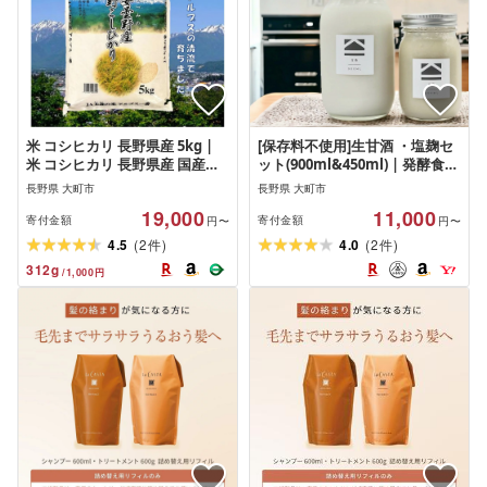
米 コシヒカリ 長野県産 5kg |
[保存料不使用]生甘酒 ・塩麹セ
米 コシヒカリ 長野県産 国産米
ット(900ml&450ml) | 発酵食品
人気 おすすめ 白米 精米 新米 ご
無添加 健康志向 人気 おすすめ
長野県 大町市
長野県 大町市
はん 和食 健康 保存食 ギフト 送
腸活 美容 料理調味料 低カロリ
19,000
11,000
料無料 長野県 大町市 ふるさと
ー ギフト 送料無料 長野県 大町
寄付金額
寄付金額
円〜
円〜
納税
市 ふるさと納税
(
)
(
)
4.5
2
4.0
2
件
件
312
g
/
1,000
円