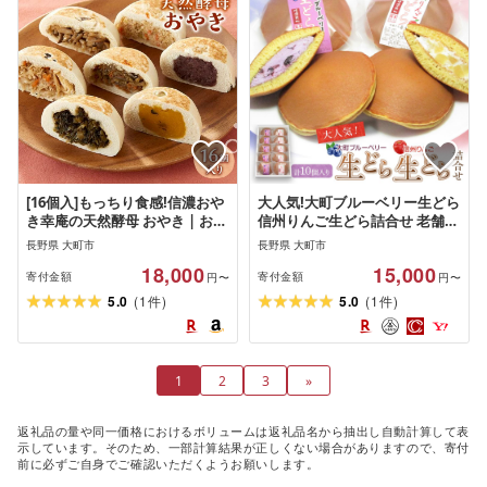
[16個入]もっちり食感!信濃おや
大人気!大町ブルーベリー生どら
き幸庵の天然酵母 おやき | おや
信州りんご生どら詰合せ 老舗
き 無添加 天然酵母 信州 郷土料
和菓子 どら焼き 食べ比べ 長野
長野県 大町市
長野県 大町市
理 人気 おすすめ 惣菜 野菜入り
県 大町市
18,000
15,000
ヘルシー 冷凍食品 おかず おつ
寄付金額
寄付金額
円〜
円〜
まみ 保存食 送料無料 長野県 大
(
)
(
)
5.0
1
5.0
1
件
件
町市 ふるさと納税
1
2
3
»
返礼品の量や同一価格におけるボリュームは返礼品名から抽出し自動計算して表
示しています。そのため、一部計算結果が正しくない場合がありますので、寄付
前に必ずご自身でご確認いただくようお願いします。