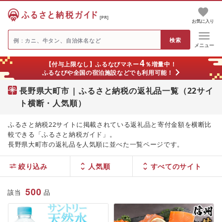
[PR]
お気に入り
メニュー
4
【付与上限なし】ふるなびマネー
％増量中！
ふるなびや全国の宿泊施設などでも利用可能！
長野県大町市 | ふるさと納税の返礼品一覧（22サイ
ト横断・人気順）
ふるさと納税22サイトに掲載されている返礼品と寄付金額を横断比
較できる「ふるさと納税ガイド」。
長野県大町市の返礼品を人気順に並べた一覧ページです。
絞り込み
人気順
500
該当
品