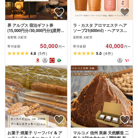
界 アルプス 宿泊ギフト券
ラ・カスタ アロマエステ ヘア
(15,000円分/30,000円分)[星野リ
ソープ21(600ml)・ヘアマスク
ゾート] | ホテル 高級 北アルプ
21(600g) セット(リフィル+詰め
長野県 大町市
長野県 大町市
ス 星野リゾート 絶景 人気 おす
替え容器)| ラカスタ La CASTA
50,000
40,000
すめ 温泉 リゾート 旅行 ギフト
ヘアケア シャンプー リンス コ
寄付金額
寄付金額
円〜
円〜
プレゼント 記念日 送料無料 長
ンディショナー
(
)
(
)
4.8
5
5.0
4
件
件
野県 大町市
お菓子 焼菓子 リーフパイ & ア
マルコメ 信州 美麻 天然醸造 二