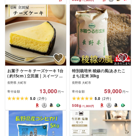
/
1,000
円
洗浄 人気 おすすめ 送料無料
ひとめぼれ 精米 精米5kg
お菓子 ケーキ チーズケーキ 1台
特別栽培米 稜線の風(あきたこ
( 約15cm ) 立田屋 | スイーツ 手
まち)玄米 30kg
作り 洋菓子 老舗菓子店 人気 お
長野県 大町市
長野県 大町市
すすめ デザート リピーター多
13,000
59,000
数 送料無料 長野県 大町市 ふる
寄付金額
寄付金額
円〜
円〜
さと納税
(
)
(
)
5.0
2
5.0
2
件
件
508
g
/
1,000
円