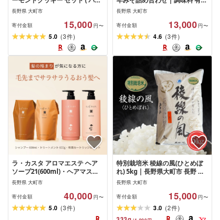
ーモンドクッキー セット ( パイ
年みそ詰め合わせ | 調味料 有名
8枚 & クッキー8本 ) 信州 立田屋
店 天然醸造 二年熟成 信州味噌
長野県 大町市
長野県 大町市
| スイーツ 手作り 洋菓子 国産
詰め合わせ 人気 おすすめ 味噌
15,000
13,000
素材 老舗菓子店 人気 おすすめ
発酵食品 無添加 健康志向 和食
寄付金額
寄付金額
円〜
円〜
デザート 焼き菓子 ギフト プレ
調味料 ギフト 保存食 送料無料
(
)
(
)
5.0
3
4.6
3
件
件
ゼント 高級感 保存食 送料無料
長野県 大町市 ふるさと納税
長野県 大町市 ふるさと納税
ラ・カスタ アロマエステ ヘア
特別栽培米 稜線の風(ひとめぼ
ソープ21(600ml)・ヘアマスク
れ) 5kg | 長野県大町市 長野 長
21(600g) セット(リフィル+詰め
野県 大町 大町市 信州 ふるさと
長野県 大町市
長野県 大町市
替え容器)| ラカスタ La CASTA
納税 楽天ふるさと納税 支援 支
40,000
15,000
| ラカスタ La CASTA ヘアソー
援品 返礼品 お礼の品 返礼 特産
寄付金額
寄付金額
円〜
円〜
プ ヘアマスク シャンプー リン
品 特産 米 こめ コメ お米 おこめ
(
)
(
)
5.0
3
3.0
2
件
件
ス トリートメント 髪 ヘアケア
ごはん ご飯 特別栽培米 減農薬
333
g