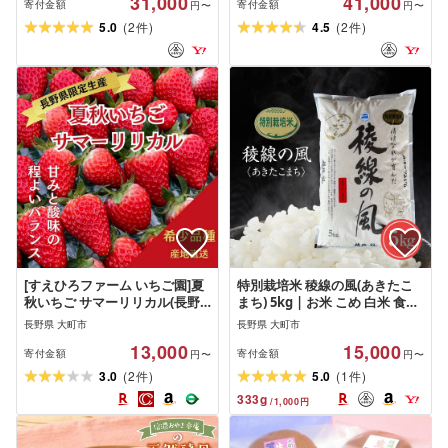
31,000
41,000
ャンプー リンス コンディショ
寄付金額
寄付金額
円〜
円〜
ナー
(
)
(
)
5.0
2
4.5
2
件
件
[すえひろファーム いちご園]夏
特別栽培米 稜線の風(あきたこ
秋いちご サマーリリカル(長野
まち) 5kg | お米 こめ 白米 食品
県限定生産)1箱(30〜36粒)×2 苺
人気 おすすめ 送料無料
長野県 大町市
長野県 大町市
イチゴ ストロベリー 果物 フル
13,000
15,000
ーツ 7月 8月 北アルプス 雪解け
寄付金額
寄付金額
円〜
円〜
水 信州 スイーツ | 苺 イチゴ 果
(
)
(
)
3.0
2
5.0
1
件
件
物 フルーツ 人気 おすすめ 送料
333
g
/
1,000
円
無料