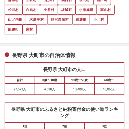
松川村
白馬村
小谷村
坂城町
小布施町
高山村
山ノ内町
木島平村
野沢温泉村
信濃町
小川村
飯綱町
栄村
長野県 大町市の自治体情報
長野県 大町市の人口
合計
0歳〜18歳
19歳〜59歳
60歳〜
27,572人
4,098人
13,408人
10,066人
長野県 大町市のふるさと納税寄付金の使い道ランキ
ング
1位
2位
3位