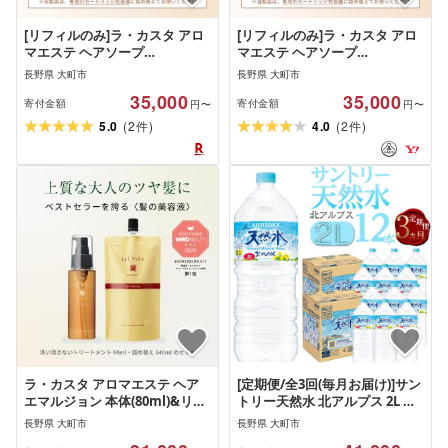
[リフィルのみ]ラ・カスタ アロ
[リフィルのみ]ラ・カスタ アロ
マエステ ヘアソープ
マエステ ヘアソープ
21(600ml)・ヘアマスク
21(600ml)・ヘアマスク
長野県 大町市
長野県 大町市
21(600g) 詰め替えリフィル[容
21(600g) 詰め替えリフィル[容
35,000
35,000
器なし] | ラカスタ La CASTA |
器なし] | ラカスタ La CASTA ヘ
寄付金額
寄付金額
円〜
円〜
La CASTA ヘアソープ ヘアマス
アケア シャンプー リンス コン
(
)
(
)
5.0
2
4.0
2
件
件
ク シャンプー リンス トリート
ディショナー
メント 髪 ヘアケア 洗浄 人気 お
すすめ 送料無料
ラ・カスタ アロマエステ ヘア
[定期便/全3回(毎月お届け)]サン
エマルジョン 本体(80ml)&リフ
トリー天然水 北アルプス 2L ペ
ィル(詰め替え)(140ml) セット |
ットボトル12本(6本入り×2ケー
長野県 大町市
長野県 大町市
ラカスタ La CASTA ヘアケア シ
ス)| 水 天然水 定期便