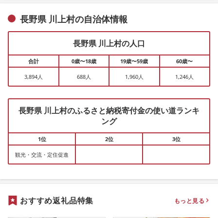
長野県 川上村の自治体情報
長野県 川上村の人口
合計
0歳〜18歳
19歳〜59歳
60歳〜
3,894人
688人
1,960人
1,246人
長野県 川上村のふるさと納税寄付金の使い道ランキ
ング
1位
2位
3位
観光・交流・定住促進
おすすめ返礼品特集
もっと見る