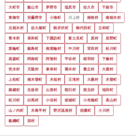
大町市
飯山市
茅野市
塩尻市
佐久市
千曲市
東御市
安曇野市
小海町
川上村
南牧村
南相木村
北相木村
佐久穂町
軽井沢町
御代田町
立科町
青木村
長和町
下諏訪町
富士見町
原村
辰野町
箕輪町
飯島町
南箕輪村
中川村
宮田村
松川町
高森町
阿南町
阿智村
平谷村
根羽村
下條村
売木村
天龍村
泰阜村
喬木村
豊丘村
大鹿村
上松町
南木曽町
木祖村
王滝村
大桑村
木曽町
麻績村
生坂村
山形村
朝日村
筑北村
池田町
松川村
白馬村
小谷村
坂城町
小布施町
高山村
山ノ内町
木島平村
野沢温泉村
信濃町
小川村
飯綱町
栄村