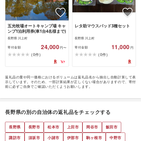
五光牧場オートキャンプ場 キャ
レタ助マウスパッド3種セット
ンプ1泊利用券(車1台4名様まで)
長野県 川上村
長野県 川上村
24,000
11,000
寄付金額
寄付金額
円〜
円
(
)
(
)
0
0
件
件
返礼品の量や同一価格におけるボリュームは返礼品名から抽出し自動計算して表
示しています。そのため、一部計算結果が正しくない場合がありますので、寄付
前に必ずご自身でご確認いただくようお願いします。
長野県の別の自治体の返礼品をチェックする
長野県
長野市
松本市
上田市
岡谷市
飯田市
諏訪市
須坂市
小諸市
伊那市
駒ヶ根市
中野市