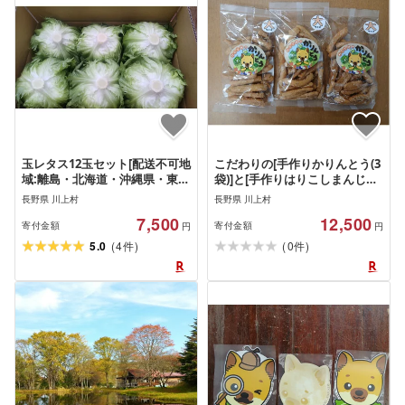
玉レタス12玉セット[配送不可地
こだわりの[手作りかりんとう(3
域:離島・北海道・沖縄県・東
袋)]と[手作りはりこしまんじゅ
北・中国・四国・九州]
う(10個)]セット[配送不可地域:
長野県 川上村
長野県 川上村
離島]
7,500
12,500
寄付金額
寄付金額
円
円
(
)
(
)
5.0
4
0
件
件