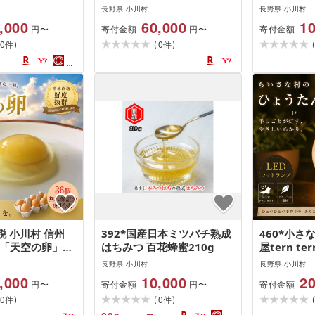
ー)
長野県 小川村
長野県 小川村
,000
60,000
10
寄付金額
寄付金額
円〜
円〜
)
(
)
0
0
件
件
 小川村 信州
392*国産日本ミツバチ熟成
460*小
RM「天空の卵」放
はちみつ 百花蜂蜜210g
屋tern t
30個+6個
んのLED
長野県 小川村
長野県 小川村
,000
10,000
20
寄付金額
寄付金額
円〜
円〜
)
(
)
0
0
件
件