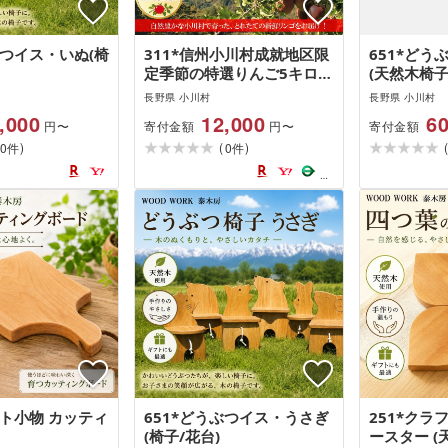
ぶつイス・いぬ(椅
311*信州小川村成就地区限
651*ど
定季節の特選りんご5キロ
(天然木椅子
(早生品種りんご〜サンふじ
長野県 小川村
長野県 小川村
りんご)
,000
12,000
60
寄付金額
寄付金額
円〜
円〜
)
(
)
0
0
件
件
フト小物 カッティ
651*どうぶつイス・うさぎ
251*クラ
(椅子/花台)
ースター 