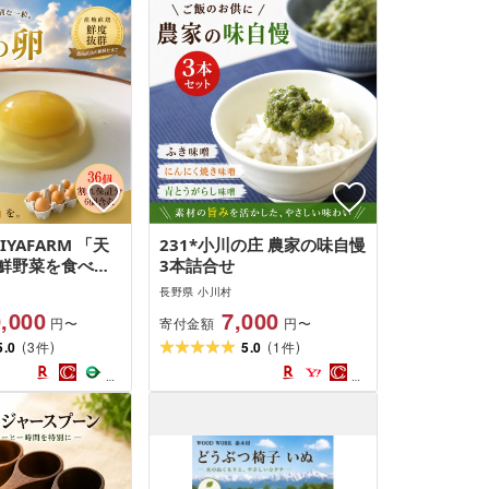
IYAFARM 「天
231*小川の庄 農家の味自慢
鮮野菜を食べて
3本詰合せ
飼い自然卵 30個
長野県 小川村
6個付き 合計36
,000
7,000
寄付金額
円〜
円〜
(
)
(
)
5.0
3
5.0
1
件
件