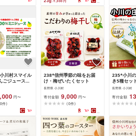
23
g
/
1,000
円
州小川村スマイル
238*信州季節の味をお届
235*小川
んごジュース王
け・梅ぜいたくセット
き5種セッ
×12本
長野県 小川村
長野県 小川村
,000
9,000
13
寄付金額
寄付金額
円〜
円〜
)
(
)
0
0
件
件