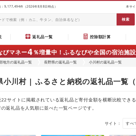
9,177,494件（2026年8月8日時点）
本サイ
説
返礼品一覧
控除額計算
4
なびマネー
％増量中！
ふるなびや全国の宿泊施設
部地方の返礼品一覧
長野県の返礼品一覧
小川村の返礼品一覧
県小川村 | ふるさと納税の返礼品一覧
税22サイトに掲載されている返礼品と寄付金額を横断比較でき
村の返礼品を人気順に並べた一覧ページです。
サイト：