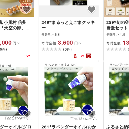
 小川村 信州
249*まるっとえごまクッキ
259*旬
RM「天空の卵」放
ー
自慢セット
卵 6ヶ月定期便
長野県 小川村
長野県 小川村
,000
3,600
13
寄付金額
寄付金額
円〜
円〜
)
(
)
0
0
件
件
ンダーオイル(グロ
261*ラベンダーオイル(おか
ふるさと納