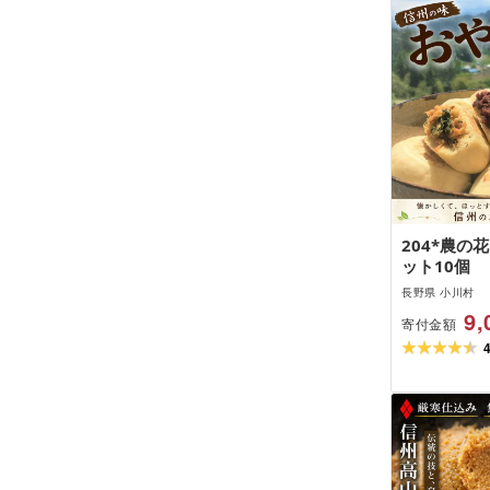
204*農の
ット10個
長野県 小川村
9,
寄付金額