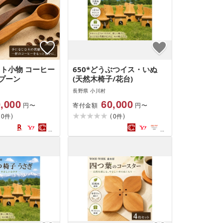
フト小物 コーヒー
650*どうぶつイス・いぬ
プーン
(天然木椅子/花台)
長野県 小川村
,000
60,000
寄付金額
円〜
円〜
(
)
(
)
0
0
件
件