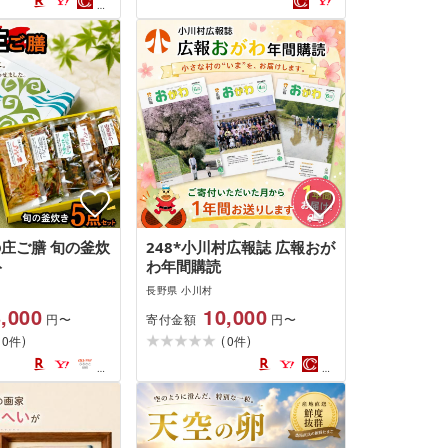
の庄ご膳 旬の釜炊
248*小川村広報誌 広報おが
ト
わ年間購読
長野県 小川村
,000
10,000
寄付金額
円〜
円〜
(
)
(
)
0
0
件
件