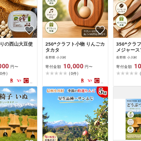
わりの西山大豆使
250*クラフト小物 りんごカ
350*クラ
タカタ
メジャース
長野県 小川村
長野県 小川村
000
10,000
10
寄付金額
寄付金額
円〜
円〜
)
(
)
0
0
件
件