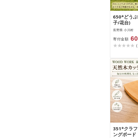
650*どう
子/花台)
長野県 小川村
60
寄付金額
(
351*クラ
ングボード