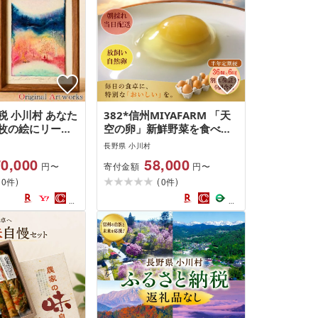
税 小川村 あなた
382*信州MIYAFARM 「天
枚の絵にリーデ
空の卵」新鮮野菜を食べて
ントアート*256
育った放し飼い自然卵 6ヶ
長野県 小川村
月定期便
0,000
58,000
寄付金額
円〜
円〜
(
)
(
)
0
0
件
件