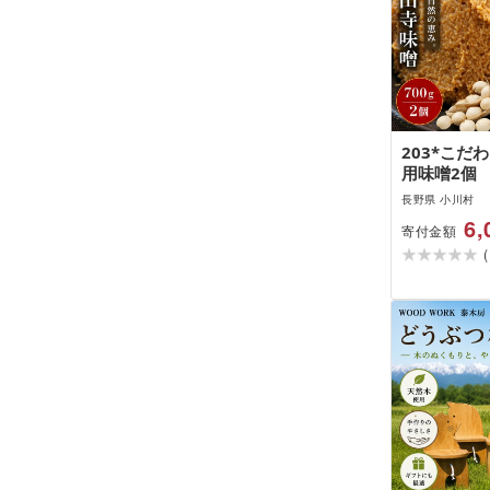
203*こだ
用味噌2個
長野県 小川村
6,
寄付金額
(