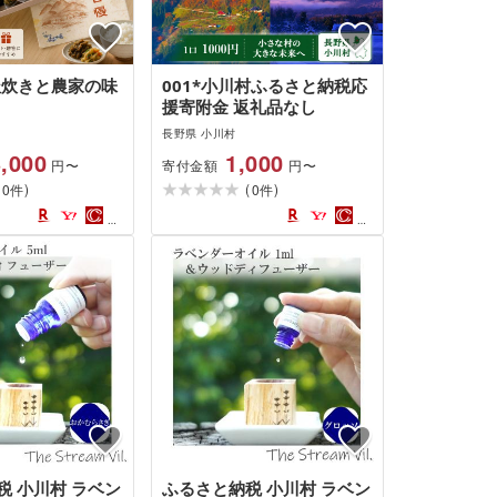
の釜炊きと農家の味
001*小川村ふるさと納税応
援寄附金 返礼品なし
長野県 小川村
,000
1,000
寄付金額
円〜
円〜
(
)
(
)
0
0
件
件
税 小川村 ラベン
ふるさと納税 小川村 ラベン