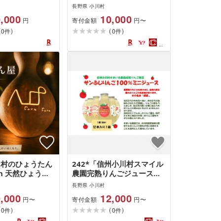
めパン詰め合わせ
長野県 小川村
,000
10,000
寄付金額
円
円〜
(
)
(
)
0
0
件
件
さな村のひょうたん
242*「信州小川村スマイル
ern 天然ひょうた
農園完熟りんごジュースサ
フットランプ
ンふじ」180mlx12本
長野県 小川村
,000
12,000
寄付金額
円〜
円〜
(
)
(
)
0
0
件
件