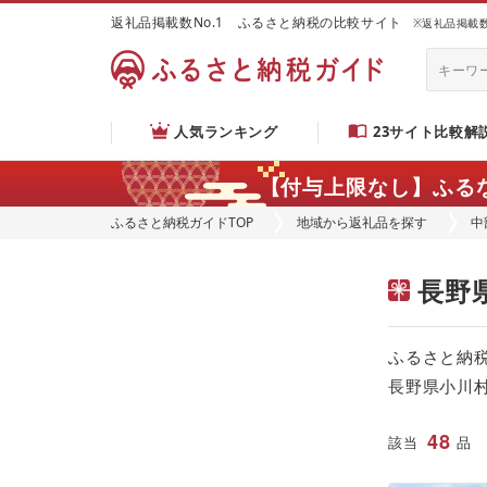
返礼品掲載数No.1 ふるさと納税の比較サイト
※返礼品掲載数：
人気ランキング
23サイト比較解
【付与上限なし】ふる
ふるさと納税ガイドTOP
地域から返礼品を探す
中
長野
ふるさと納
長野県小川
48
該当
品