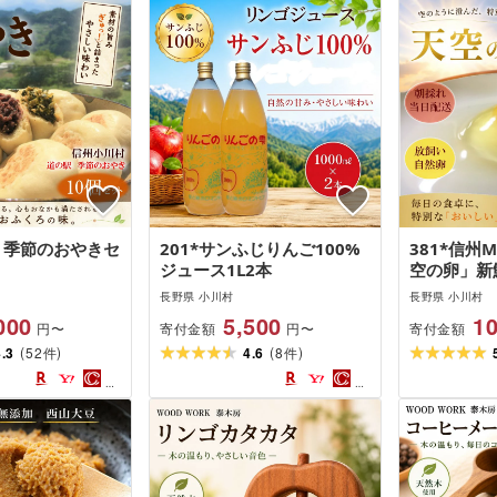
花 季節のおやきセ
201*サンふじりんご100%
381*信州M
ジュース1L2本
空の卵」新
育った放し
長野県 小川村
長野県 小川村
(割れ保証分
000
5,500
10
寄付金額
寄付金額
円〜
円〜
個)
(
)
(
)
4.3
52
4.6
8
件
件