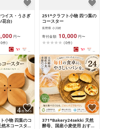
うぶつイス・うさぎ
251*クラフト小物 四つ葉の
/花台)
コースター
長野県 小川村
,000
10,000
寄付金額
円〜
円〜
(
)
(
)
0
0
件
件
フト小物 四葉のコ
371*Bakery24sekki 天然
(天然木コースタ
酵母、国産小麦使用 おすす