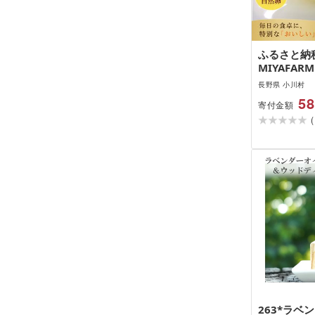
ふるさと納税
MIYAFA
し飼い自然
長野県 小川村
*382
58
寄付金額
(
263*ラベ