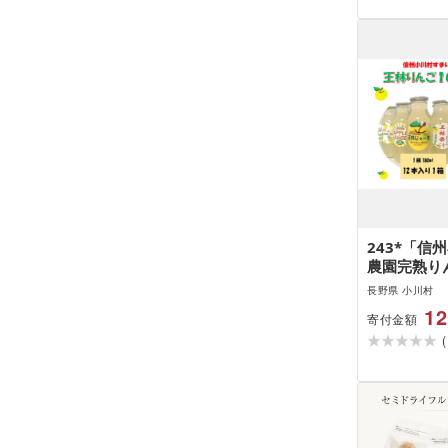
243*「信
農園完熟り
林」180ml
長野県 小川村
12
寄付金額
(