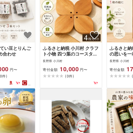
ってい豆とりんご
ふるさと納税 小川村 クラフ
ふるさと納
め合わせ
ト小物 四つ葉のコースター
の思いを一
(天然木コースター)*251
ィングペイ
長野県 小川村
長野県 小川村
000
10,000
17
寄付金額
寄付金額
円〜
円〜
)
(
)
0
0
件
件