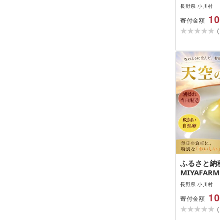
長野県 小川村
10
寄付金額
(
ふるさと納税
MIYAFA
し飼い自然卵
長野県 小川村
*381
10
寄付金額
(