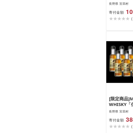
長野県 宮田村
10
寄付金額
(
[限定商品]M
WHISKY
200ml×1
長野県 宮田村
宮田村 国産
38
寄付金額
酒 本坊酒造 
(
州限定 アル
ル 水割り 