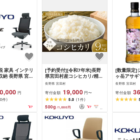
 家具 インテリ
[予約受付][令和7年米]長野
[数量限定
納 長野県 宮田
県宮田村産コシヒカリ/精
ヶ岳アサギ
コクヨチェアー イ
米/9kg・19,000円/令和8年
700ml( 
長野県 宮田村
長野県 宮田村
(ダルグレー)・フ
5月配送
ウィスキー
0,000
19,000
36
寄付金額
寄付金額
円
円〜
(Vキャスター)
お酒 アル
)
(
)
ク・…
0
5.0
1
水割り ロッ
件
件
ト プレゼン
500
g
/
1,000
円
バースデー 