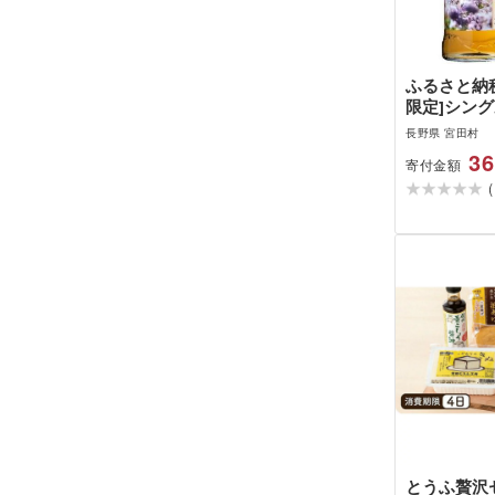
ふるさと納税
限定]シン
アサギマダラ
長野県 宮田村
36
寄付金額
(
とうふ贅沢