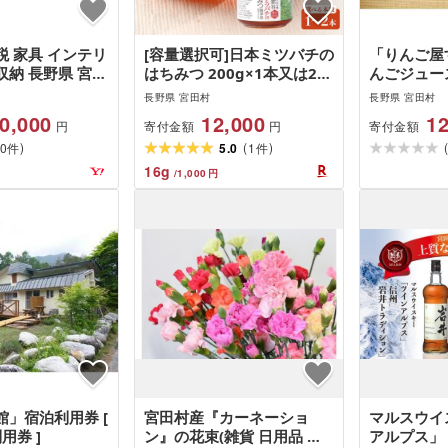
 家具 インテリ
[容量選択可]日本ミツバチの
「りんご屋
納 長野県 宮田
はちみつ 200g×1本又は2本
んごジュー
_コクヨチェアー イ
| 宮田村 はちみつ 日本ミツ
ムセット(
長野県 宮田村
長野県 宮田村
(ブリックレッ
バチ 健康 自然 甘味 美味 美
玉・秋映・
0,000
12,000
12
寄付金額
寄付金額
円
円
板・肘つき・カー
容 効能 高品質 人気 おすす
ェ・シナノ
)
(
)
Wキャスター…
0
め 送料無料 ふるさと納税
5.0
1
ノスイート
件
件
16
g
/
1,000
円
」宿泊利用券 [
宮田村産『カーネーショ
マルスウイ
用券 ]
ン』の花束(雑貨 日用品 花
アルプス」