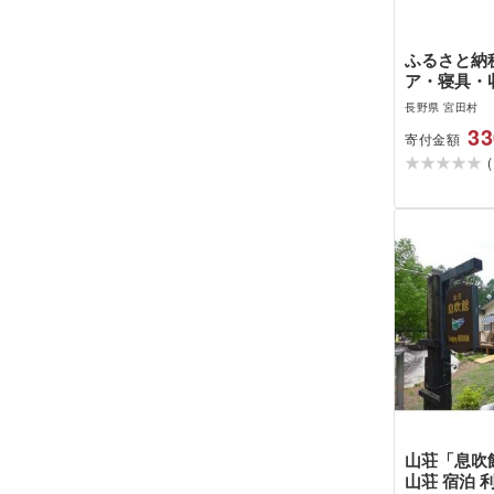
ふるさと納税
ア・寝具・収
村 Mld4
長野県 宮田村
ングライフ
33
寄付金額
ド)/背合
(
ペット用(
山荘「息吹館
山荘 宿泊 利