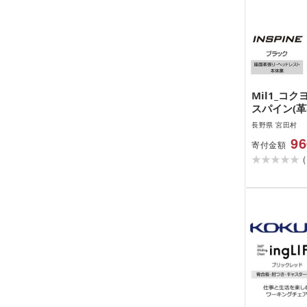
Mil1_コ
スパイン(
・カーペッ
長野県 宮田村
ー) /在宅
96
寄付金額
クにお勧め
(