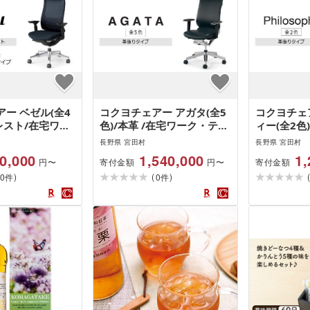
ー ベゼル(全4
コクヨチェアー アガタ(全5
コクヨチェ
レスト/在宅ワー
色)/本革 /在宅ワーク・テレ
ィー(全2色
ークにお勧めの
ワークにお勧めの椅子
ク・テレワ
長野県 宮田村
長野県 宮田村
椅子
0,000
1,540,000
1,
寄付金額
寄付金額
円〜
円〜
)
(
)
0
0
件
件