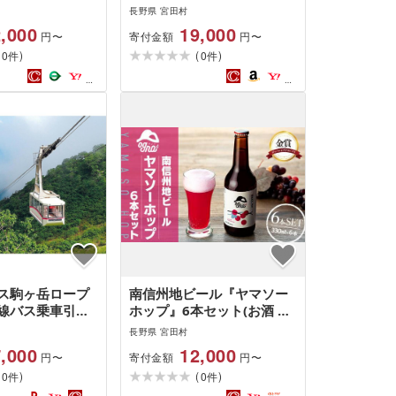
ョン」3本セット
ビール 飲み比べ 地ビール
長野県 宮田村
宮田村 3本セット
南信州 上伊那 宮田村 長野
,000
19,000
寄付金額
円〜
円〜
キー 洋酒 本坊
ヤマソーホップ オグナ 地域
(
)
(
)
 720ml 40% お
0
限定 クラフトビール 国産
0
件
件
ール ハイボール
日本産 ギフト クリスマス
ク 家飲み ギフ
年末年始 人気 お祝い 贈答
ト 信州限定 誕
ギフト プレゼント フルーテ
デー お祝い )
ィー 限定品 醸造 ホップ 香
り高い)
ス駒ヶ岳ロープ
南信州地ビール『ヤマソー
線バス乗車引換
ホップ』6本セット(お酒 ビ
ール 発泡酒 地ビール 南信
長野県 宮田村
州 上伊那 宮田村 長野 ヤマ
,000
12,000
寄付金額
円〜
円〜
ソーホップ オグナ 地域限定
(
)
(
)
0
クラフトビール 国産 日本産
0
件
件
ギフト クリスマス 年末年始