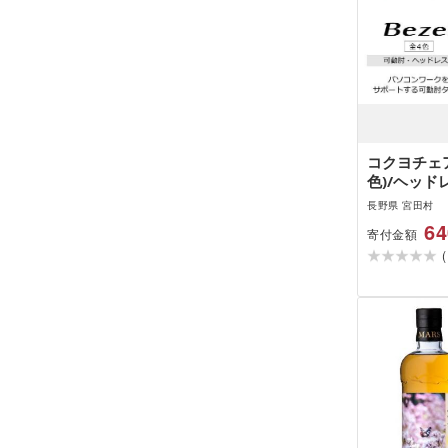
コクヨチェア
色)/ヘッド
ク・テレワ
長野県 宮田村
椅子
64
寄付金額
(