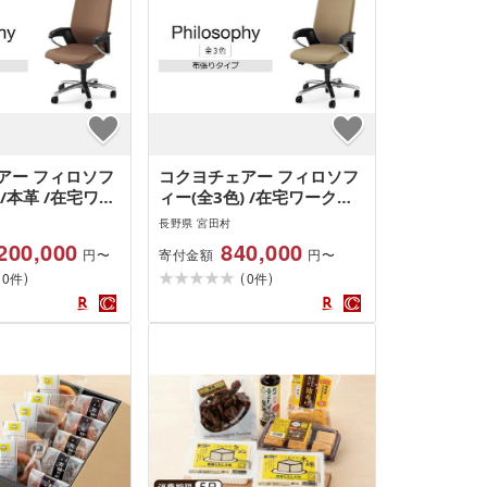
アー フィロソフ
コクヨチェアー フィロソフ
)/本革 /在宅ワー
ィー(全3色) /在宅ワーク・
ークにお勧めの
テレワークにお勧めの椅子
長野県 宮田村
200,000
840,000
寄付金額
円〜
円〜
(
)
(
)
0
0
件
件