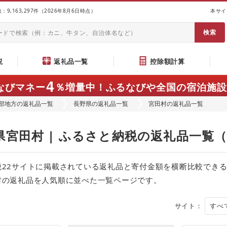
9,163,297件（2026年8月6日時点）
本サイ
説
返礼品一覧
控除額計算
4
なびマネー
％増量中！
ふるなびや全国の宿泊施設
部地方の返礼品一覧
長野県の返礼品一覧
宮田村の返礼品一覧
県宮田村 | ふるさと納税の返礼品一覧
税22サイトに掲載されている返礼品と寄付金額を横断比較でき
村の返礼品を人気順に並べた一覧ページです。
サイト：