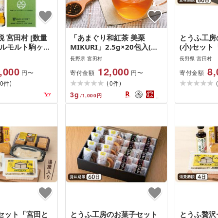
 宮田村 [数量
「あまぐり和紅茶 美栗
とうふ工房
グルモルト駒ヶ岳
MIKURI」2.5g×20包入(栗
(小)セッ
の里2025
くり 甘栗 飲料 お茶 紅茶 茶
房」(菓子 
長野県 宮田村
長野県 宮田村
葉 ティーバック 上伊那 宮
手作り 工
,000
12,000
8,
寄付金額
寄付金額
円〜
円〜
田村 長野 信州 ソフトドリ
デザート 食
)
(
)
0
ンク 人気 ギフト お祝い プ
0
おかし 贅沢
件
件
レゼント 贈答 日本産 国産
宮田村 長野
3
g
/
1,000
円
高級 健康 風味)
品 ギフト 
ゼント)
セット「宮田と
とうふ工房のお菓子セット
とうふ贅沢