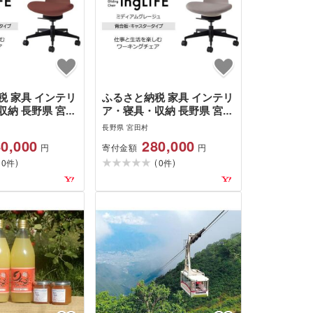
税 家具 インテリ
ふるさと納税 家具 インテリ
収納 長野県 宮田
ア・寝具・収納 長野県 宮田
_コクヨチェアー イ
村 Mlb2_コクヨチェアー イ
長野県 宮田村
(ブリックレッ
ングライフ(ミディアムグレ
0,000
280,000
寄付金額
円
円
ッション・肘無
ージュ)/背合板・肘無し・
(
)
(
)
ット用(Wキャ…
0
カーペット用(Wキャ…
0
件
件