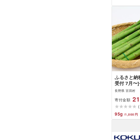
フト プレゼ
ふるさと納税
受付 7月〜
アスパラガス
長野県 宮田村
21
寄付金額
(
95
g
/
1,000
円