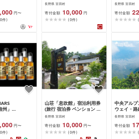
植物 人気 フラワー プレゼ
トラディシ
長野県 宮田村
長野県 宮田村
ント ギフト お祝い 贈答 贈
( 長野県 
,000
10,000
22
寄付金額
寄付金額
円〜
円
り物 誕生日 記念日 母 イン
国産 ウィス
)
(
)
0
テリア 色鮮やか デコレーシ
0
酒造 750ml
件
件
ョン 上伊那 宮田村 長野 信
酒 アルコ
州)
水割り ロッ
ト プレゼン
生日 バース
ARS
山荘「息吹館」宿泊利用券
中央アルプ
「信州」
(旅行 宿泊券 ペンション コ
ウェイ・路
2本セット (長野県
テージ 山荘 リゾート チケ
券
長野県 宮田村
長野県 宮田村
 ウィスキー 洋
ット 上伊那 宮田村 長野 信
,000
10,000
17
寄付金額
寄付金額
円〜
円〜
200ml お酒 信
州 自然 休暇 田舎 雄大な景
)
(
)
コール ハイボー
0
色 リフレッシュ リラックス
0
件
件
ロック 家飲み ギ
週末旅行 登山 風景)