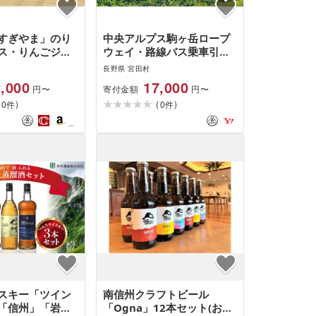
すぎやま」のり
中央アルプス駒ヶ岳ロープ
ス・りんごジャ
ウェイ・路線バス乗車引換
品種:つがる・紅
券 [ ロープウェイ 路線バス
長野県 宮田村
シナノドルチ
引換券 チケット チケット
,000
17,000
寄付金額
円〜
円〜
ゴールド・シナ
駒ヶ岳 ]
(
)
(
)
・ふじ等)
0
0
件
件
スキー「ツイン
南信州クラフトビール
「信州」「岩井
「Ogna」12本セット(お酒