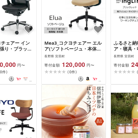
クヨチェアー イン
Mea3_コクヨチェアー エル
ふるさと納
革張り・ブラック)
ア(ソフトベージュ・本体
ア・寝具・
ト用(Wキャスタ
黒)/肘つき/カーペット用(W
村 Mla4
長野県 宮田村
長野県 宮田村
ワーク・テレワー
キャスター) /在宅ワーク・
ングライフ
0,000
120,000
24
寄付金額
寄付金額
円〜
円〜
の椅子
テレワークにお勧めの椅子
ド)/背ク
)
(
)
0
0
し・カーペ
件
件