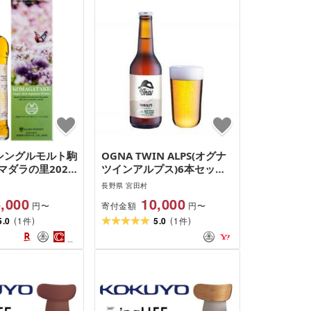
]シングルモルト駒
OGNA TWIN ALPS(オグナ
マダラの里2025
ツインアルプス)6本セット
長野県 宮田村 国産
(ノンアルコールビアテイス
長野県 宮田村
 洋酒 本坊酒造
ト飲料)[ ノンアルコール 飲
,000
10,000
寄付金額
円〜
円〜
コール ハイボール
料 ]
(
)
(
)
ク 家飲み ギフ
5.0
1
5.0
1
件
件
ト 限定 誕生日
お祝い )