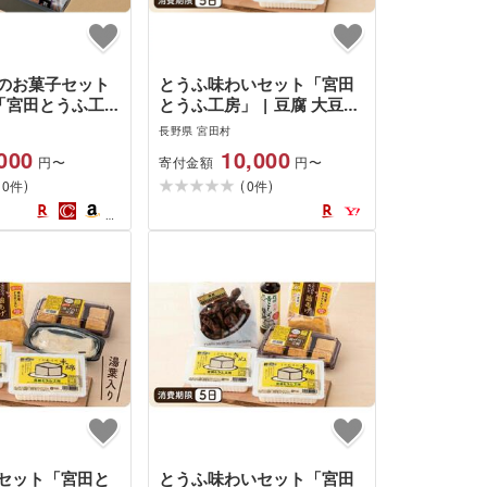
のお菓子セット
とうふ味わいセット「宮田
ト「宮田とうふ工
とうふ工房」 | 豆腐 大豆食
焼菓子 ドーナツ
品 加工品 発酵食品 詰め合
長野県 宮田村
房製造 スイーツ
わせ 詰合せ 食品 人気 特産
000
10,000
寄付金額
円〜
円〜
品 人気 詰合せ
品 湯葉 健康食品 ヘルシー
(
)
(
)
 ご褒美 上伊那
0
工房製造 朝食 ランチ 夕食
0
件
件
 信州 高級 特産
食材 上伊那 長野 ギフト お
お祝い 贈答 プレ
祝い 贈答 プレゼント 信州
国産 日本産 手作り
セット「宮田と
とうふ味わいセット「宮田