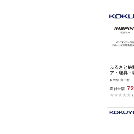
ふるさと納税
ア・寝具・収
村 Mis2_
長野県 宮田村
ンスパイン
72
寄付金額
ローリング用
(
/在宅ワー