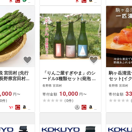
ント)
 宮田村 [先行
「りんご屋すぎやま」のシ
駒ヶ岳清流
]長野県宮田村産!
ードル3種類セット(発泡 果
セット[イク
2kg
実酒 飲料 果汁飲料 サイダ
ーモン ]
長野県 宮田村
長野県 宮田村
ー 飲み比べ セット 林檎 フ
,000
10,000
33
寄付金額
寄付金額
円〜
円〜
ルーツ 果物 食品 人気 お酒
)
(
)
0
さけ ギフト 上伊那 宮田村
0
件
件
長野 信州 地元産 果実発酵
美味しい ギフト 贈答 お祝
い プレゼント 特産品 地酒
発泡酒 爽やか)