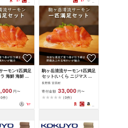
人気 お祝い 贈答 ギフト プ
レゼント フルーティー 限定
品 醸造 ホップ 香り高い)
サーモン1匹満足
駒ヶ岳清流サーモン1匹満足
ラ 海鮮 海鮮 サ
セット(いくら ニジマス 魚
介類 魚貝類 魚卵 水産 お魚
長野県 宮田村
さかな 食品 駒ヶ岳 清流 上
,000
33,000
寄付金額
円〜
円〜
伊那 宮田村 長野 ご当地グ
(
)
(
)
0
ルメ 高級 食材 人気 贈答 ギ
0
件
件
フト お祝い プレゼント プ
レミアム 食文化 高級食材
お取り寄せ 山荘 息吹館 新
鮮)