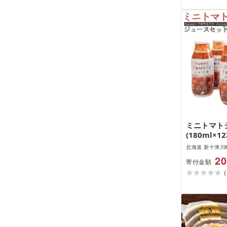
ミニトマト
(180ml×12
北海道 新十津川
20
寄付金額
(