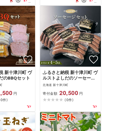
税 新十津川町 ヴ
ふるさと納税 新十津川町 ヴ
だのBBQセット
ルストよしだのソーセージ
セット
町
北海道 新十津川町
,500
20,500
寄付金額
円
円
(
)
(
)
0
0
件
件