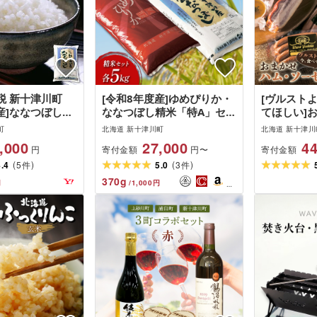
税 新十津川町
[令和8年度産]ゆめぴりか・
[ヴルスト
産]ななつぼし精
ななつぼし精米「特A」セッ
てほしい]
ンキング「特A」
ト(各5kg)
ーセージセ
町
北海道 新十津川町
北海道 新十津川
,000
27,000
44
寄付金額
寄付金額
円
円〜
(
)
(
)
4.4
5
5.0
3
件
件
370
g
円
/
1,000
円