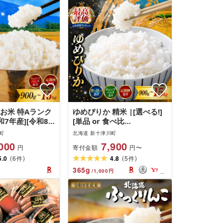
お米 特Aランク
ゆめぴりか 精米 |[選べる!]
和7年産][令和8
[単品 or 食べ比
]選べる! [精米]
べ]or[900g〜15kg]or [定期
町
北海道 新十津川町
 5kg 10kg
便 2回 3回 6回 12回] 北海道
000
7,900
寄付金額
円
円〜
 定期便 2回 3回 6
新十津川 北海道産 米 ブラ
(
)
(
)
米 玄米 弁当 おに
5.0
6
ンド ブランド米 お米 北海
4.8
5
件
件
お米 新米 ご飯 美
道米 道産米 ご飯 ごはん 美
365
g
/
1,000
円
本穀物検定協会
味しい ギフト 贈り物 プレ
十津川町]
ゼント お取り寄せ 新十津川
町