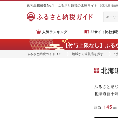
返礼品掲載数No.1 ふるさと納税の比較サイト
※返礼品掲載数：
人気ランキング
23サイト比較解
【付与上限なし】ふる
ふるさと納税ガイドTOP
地域から返礼品を探す
北
北海
ふるさと納
北海道新十
145
該当
品