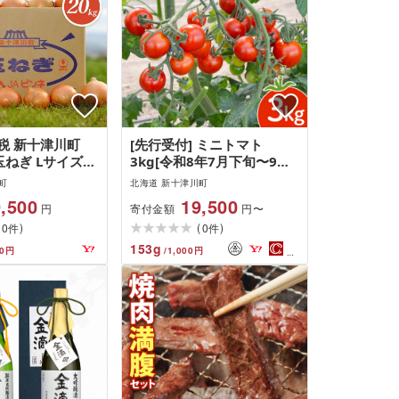
税 新十津川町
[先行受付] ミニトマト
玉ねぎ Lサイズ
3kg[令和8年7月下旬〜9月
令和8年10月〜12月
発送]
町
北海道 新十津川町
,500
19,500
寄付金額
円
円〜
(
)
(
)
0
0
件
件
153
g
0
円
/
1,000
円