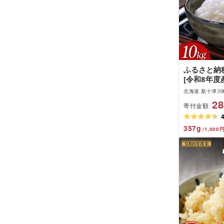
ふるさと納
[令和8年度
米 食味ラ
北海道 新十津川
(10kg)
28
寄付金額
357
g
/
1,000