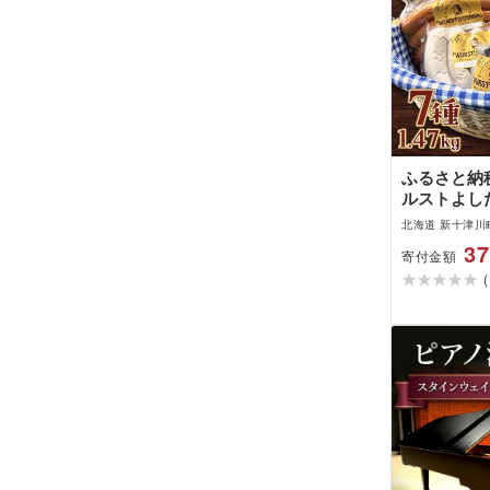
ふるさと納税
ルストよし
コンテスト
北海道 新十津川
クト
37
寄付金額
(