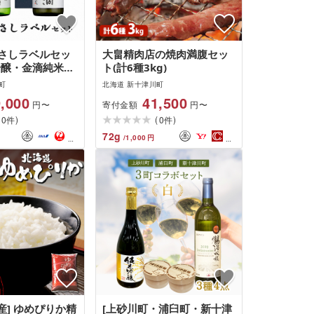
さしラベルセッ
大畠精肉店の焼肉満腹セッ
吟醸・金滴純米大
ト(計6種3kg)
ml×1本)
町
北海道 新十津川町
,000
41,500
寄付金額
円〜
円〜
(
)
(
)
0
0
件
件
72
g
/
1,000
円
産] ゆめぴりか精
[上砂川町・浦臼町・新十津