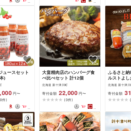
券 食事付 新十津川町
ジュースセット
大畠精肉店のハンバーグ食
ふるさと納
本)
べ比べセット 計12個
ルストよし
町
北海道 新十津川町
北海道 新十津川
,000
22,000
31
寄付金額
寄付金額
円〜
円〜
)
(
)
0
0
件
件