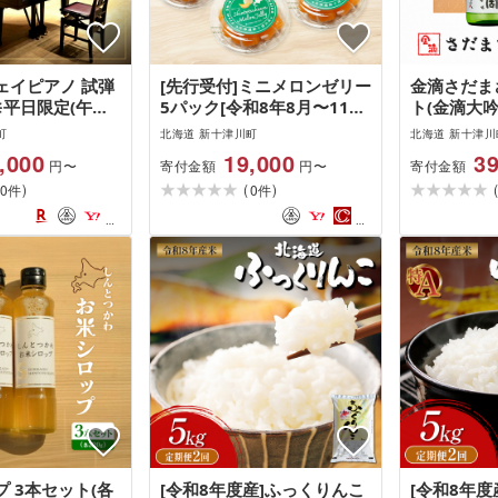
ェイピアノ 試弾
[先行受付]ミニメロンゼリー
金滴さだま
 ※平日限定(午前9
5パック[令和8年8月〜11月
ト(金滴大
)| ゆめりあホ
発送]
吟醸 各720
町
北海道 新十津川町
北海道 新十津川
奏 練習 録音 発
,000
19,000
39
寄付金額
寄付金額
円〜
円〜
リット・オブ・ス
)
(
)
イ 使用期限6か
0
0
件
件
新十津川町 [新十
 3本セット(各
[令和8年度産]ふっくりんこ
[令和8年度