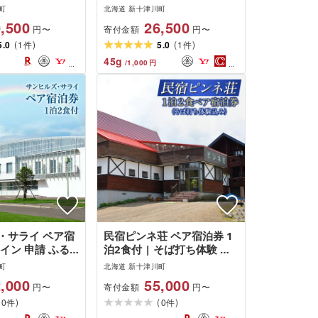
町
北海道 新十津川町
,500
26,500
寄付金額
円〜
円〜
(
)
(
)
5.0
1
5.0
1
件
件
45
g
/
1,000
円
・サライ ペア宿
民宿ピンネ荘 ペア宿泊券 1
イン 申請 ふる
泊2食付 | そば打ち体験 ロ
北海道 新十津川
グハウス 隠れ家 手打ちそば
町
北海道 新十津川町
 宿 食事付き 食
宿泊 予約 旅行 券 宿泊チケ
,000
55,000
寄付金額
円〜
円〜
宿泊券 1泊2食付
ット 2名 北海道 新十津川町
(
)
(
)
0
0
件
件