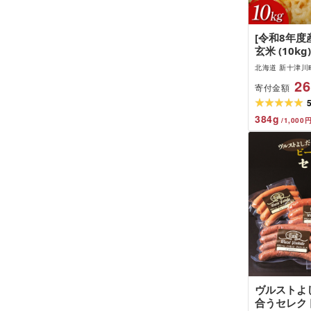
[令和8年度
玄米 (10kg)
北海道 新十津川
26
寄付金額
384
g
/
1,000
ヴルストよ
合うセレク