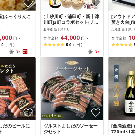
産]ふっくりんこ
[上砂川町・浦臼町・新十津
[アウトドア]
川町]3町コラボセット(チー
焚き火台[fir
ズ・赤ワイン・日本酒)
001.]・
町
北海道 新十津川町
北海道 新十津川
,000
44,000
10
寄付金額
寄付金額
円〜
円〜
(
)
(
)
5.0
1
5.0
1
件
件
円
しだのビールに
ヴルストよしだのソーセー
[金滴酒造]
ト
ジセット
720ml×1