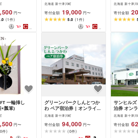
町
北海道 新十津川町
北海道 新十津川
,500
19,000
20
寄付金額
寄付金額
円〜
円〜
(
)
(
)
5.0
1
5.0
1
件
件
AFT 一輪挿し
グリーンパークしんとつか
サンヒルズ
桜×瓢箪)
わ ペア宿泊券 | オンライン
泊券 オンラ
申請 ふるさと納税 北海道
さと納税 
町
北海道 新十津川町
北海道 新十津川
新十津川 宿泊券 泊まり 2人
宿泊券 宿泊
,500
94,000
62
寄付金額
寄付金額
円〜
円〜
二人 券 旅行券 旅行 北海道
事付きペア
)
(
)
0
旅行 宿泊 温泉 天然温泉 温
0
新十津川町
件
件
泉宿 食事付き 食事付き宿泊