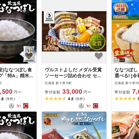
産]ななつぼし食
ヴルストよしだ メダル受賞
ななつぼし 
グ「特A」精米
ソーセージ詰め合わせ セッ
選べる! [令
ト | オンライン 申請 ふるさ
年産 (新米)
町
北海道 新十津川町
北海道 新十津川
と納税 北海道 新十津川 北
[玄米] 900g
,500
33,000
7,
寄付金額
寄付金額
円〜
円〜
海道産 ソーセージ ウインナ
15kg 単品
(
)
(
)
4.6
9
ー 詰め合わせ 高級 美味し
4.5
6
回 12回 白
件
件
い 肉 お肉 BBQ おつまみ お
ぎり 精米 
円
酒 贈り物 ギフト 新十津川
味しい 日
町
[北海道 新