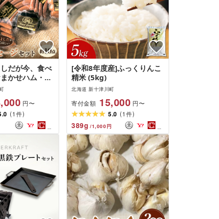
よしだが今、食べ
[令和8年度産]ふっくりんこ
おまかせハム・ソ
精米 (5kg)
ット
町
北海道 新十津川町
,000
15,000
寄付金額
円〜
円〜
(
)
(
)
5.0
1
5.0
1
件
件
389
g
/
1,000
円