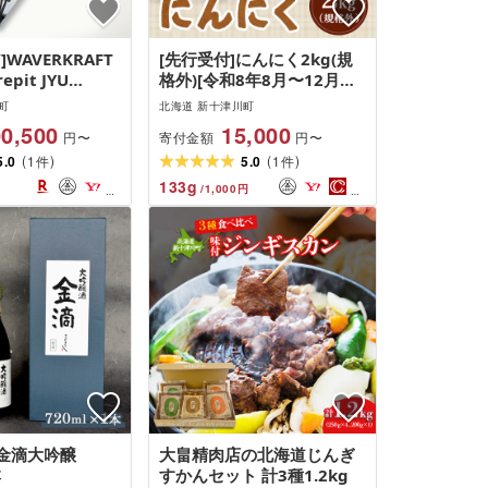
WAVERKRAFT
[先行受付]にんにく2kg(規
epit JYU
格外)[令和8年8月〜12月発
黒鉄プレートセット
送]
町
北海道 新十津川町
0,500
15,000
寄付金額
円〜
円〜
(
)
(
)
5.0
1
5.0
1
件
件
133
g
/
1,000
円
 金滴大吟醸
大畠精肉店の北海道じんぎ
本
すかんセット 計3種1.2kg