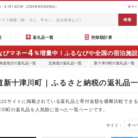
9,181,825件（2026年8月8日時点）
本サイ
説
返礼品一覧
控除額計算
4
なびマネー
％増量中！
ふるなびや全国の宿泊施設
海道地方の返礼品一覧
北海道の返礼品一覧
新十津川町の返礼品一覧
道新十津川町 | ふるさと納税の返礼品
税22サイトに掲載されている返礼品と寄付金額を横断比較でき
津川町の返礼品を人気順に並べた一覧ページです。
サイト：