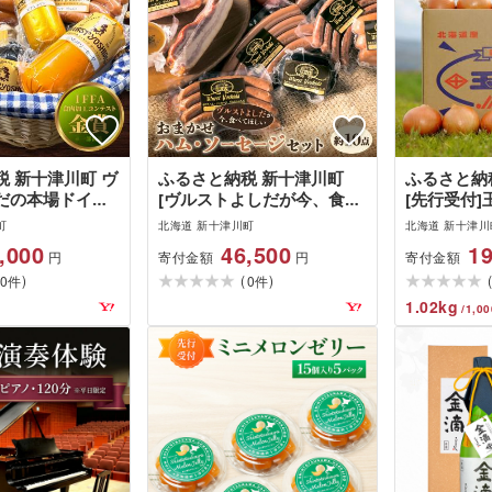
 新十津川町 ヴ
ふるさと納税 新十津川町
ふるさと納
だの本場ドイツ
[ヴルストよしだが今、食べ
[先行受付]
メダル受賞セレ
てほしい]おまかせハム・ソ
(20kg)[
町
北海道 新十津川町
北海道 新十津川
ーセージセット
中旬発送]
,000
46,500
19
寄付金額
寄付金額
円
円
)
(
)
0
0
件
件
1.02
kg
/
1,00