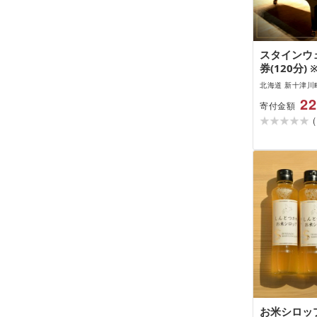
スタインウ
券(120分)
時〜午後9時
北海道 新十津川
ール 貸切 演
22
寄付金額
表会 スピ
(
タインウェ
月 北海道 
津川町]
お米シロップ