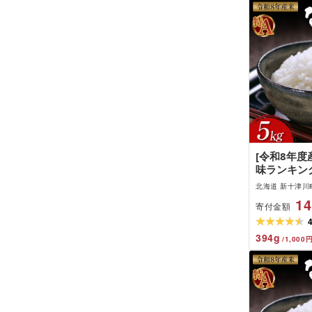
[令和8年度
味ランキン
(5kg)
北海道 新十津川
14
寄付金額
394
g
/
1,000