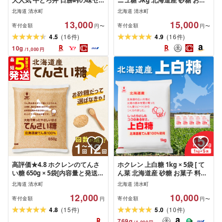
大人気 牛とろ丼 日勝峠の味セ
ニュ糖 5kg 北海道産 砂糖 お菓
ット グランプリ受賞! 山わさび
子 料理 調味料 ビート お取り寄
北海道 清水町
北海道 清水町
醤油 漬け 牛肉 肉 フレーク ふり
せ 北海道 清水町 送料無料
13,000
15,000
かけ 冷凍 牛トロ ご飯のお供 調
寄付金額
寄付金額
円〜
円〜
味料 十勝スロウフード 北海道
(
)
(
)
4.5
16
4.9
16
件
件
清水町 送料無料
10
g
/
1,000
円
高評価★4.8 ホクレンのてんさ
ホクレン 上白糖 1kg × 5袋 [ て
い糖 650g × 5袋[内容量と発送回
ん菜 北海道産 砂糖 お菓子 料理
数が選べる!] 定期便 北海道産 砂
調味料 ビート お取り寄せ 北海
北海道 清水町
北海道 清水町
糖 お菓子 お菓子作り 料理 調味
道 清水町 ]
12,000
10,000
料 ビート てん菜 甜菜糖 焼き菓
寄付金額
寄付金額
円
円〜
子 卵焼き 煮物 お取り寄せ 道産
(
)
(
)
4.8
15
5.0
10
件
件
国産 北海道 清水町 腸活 送料無
769
g