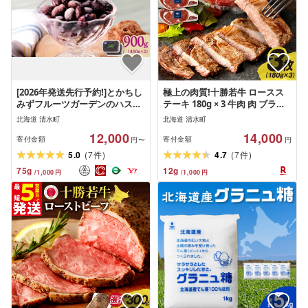
[2026年発送先行予約!]とかちし
極上の肉質!十勝若牛 ロースス
みずフルーツガーデンのハスカ
テーキ 180g × 3 牛肉 肉 ブラン
ップ900g
ド牛 国産 赤身肉 ヘルシー 低カ
北海道 清水町
北海道 清水町
ロリー 肉汁たっぷり 柔らか ロ
12,000
14,000
ース 冷凍 豊かな旨味 贈り物 お
寄付金額
寄付金額
円〜
円
取り寄せ ステーキ ギフト お中
(
)
(
)
5.0
7
4.7
7
件
件
元 夏 夏ギフト お中元ギフト の
75
g
12
g
/
1,000
円
/
1,000
円
し 熨斗 北海道 清水町 送料無料