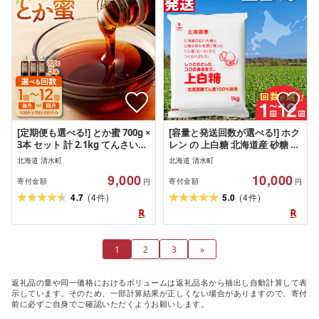
[定期便も選べる!] とか蜜 700g ×
[容量と発送回数が選べる!] ホク
3本 セット 計 2.1kg てんさい糖
レン の 上白糖 北海道産 砂糖 定
ヨーグルト コーヒー お菓子作
期便 お菓子 お菓子作り 料理 調
北海道 清水町
北海道 清水町
り 煮物 隠し味 手作り 天然のオ
味料 ビート てん菜 焼き菓子 卵
9,000
10,000
リゴ糖 贈り物 ホットケーキ 蜂
焼き 煮物 お取り寄せ 道産 国産
寄付金額
寄付金額
円
円
蜜 糖蜜 砂糖 お取り寄せ 人気 オ
北海道 清水町 十勝清水 送料無
(
)
(
)
4.7
4
5.0
4
件
件
リゴ糖 甜菜糖 北海道 清水町 送
料
料無料
1
2
3
»
返礼品の量や同一価格におけるボリュームは返礼品名から抽出し自動計算して表
示しています。そのため、一部計算結果が正しくない場合がありますので、寄付
前に必ずご自身でご確認いただくようお願いします。