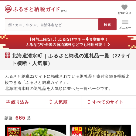
[PR]
お気に入り
メニュー
4
【付与上限なし】ふるなびマネー
％増量中！
ふるなびや全国の宿泊施設などでも利用可能！
北海道清水町 | ふるさと納税の返礼品一覧（22サイ
ト横断・人気順）
ふるさと納税22サイトに掲載されている返礼品と寄付金額を横断比
較できる「ふるさと納税ガイド」。
北海道清水町の返礼品を人気順に並べた一覧ページです。
絞り込み
人気順
665
該当
品