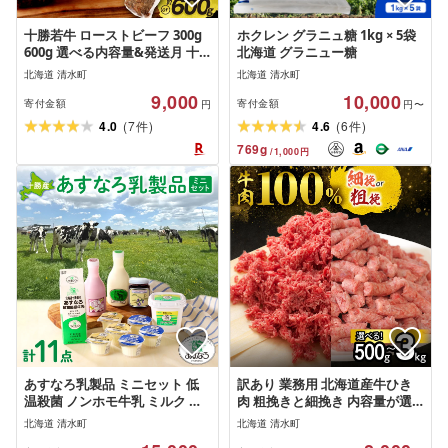
十勝若牛 ローストビーフ 300g
ホクレン グラニュ糖 1kg × 5袋
600g 選べる内容量&発送月 十
北海道 グラニュー糖
勝清水 牛肉 肉 国産 ブランド牛
北海道 清水町
北海道 清水町
贈り物 赤身肉 低脂肪 低カロリ
9,000
10,000
ー 肉汁 柔らかな肉質 脂が苦手
寄付金額
寄付金額
円
円〜
な方におすすめ ヘルシー 高タ
(
)
(
)
4.0
7
4.6
6
件
件
ンパク 北海道 清水町 送料無料
769
g
/
1,000
円
あすなろ乳製品 ミニセット 低
訳あり 業務用 北海道産牛ひき
温殺菌 ノンホモ牛乳 ミルク 牛
肉 粗挽きと細挽き 内容量が選
乳 のむヨーグルト ヨーグルト
べる! 牛 牛ミンチ 国産 和牛 お
北海道 清水町
北海道 清水町
詰め合わせ ギフト あすなろフ
肉 ひき肉 挽き肉 挽肉 牛ひき肉