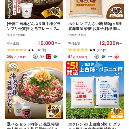
[全国ご当地どんぶり選手権グラ
ホクレン てんさい糖 650g × 5袋
ンプリ受賞]牛とろフレーク 7人
北海道産 砂糖 お菓子 料理 調味
前 140g 牛トロフレーク
料 ビート お取り寄せ 北海道 清
北海道 清水町
北海道 清水町
水町
10,000
12,000
寄付金額
寄付金額
円〜
円〜
(
)
(
)
4.4
32
4.9
26
件
件
20
g
54
g
/
1,000
円
/
1,000
円
選べる セット内容 と 発送時期!
ホクレン の 上白糖 5kg と グラ