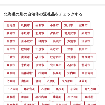
北海道の別の自治体の返礼品をチェックする
北海道
札幌市
函館市
小樽市
旭川市
室蘭市
釧路市
帯広市
北見市
夕張市
岩見沢市
網走市
留萌市
苫小牧市
稚内市
美唄市
芦別市
江別市
赤平市
紋別市
士別市
名寄市
三笠市
根室市
千歳市
滝川市
砂川市
歌志内市
深川市
富良野市
登別市
恵庭市
伊達市
北広島市
石狩市
北斗市
当別町
新篠津村
松前町
福島町
知内町
木古内町
七飯町
鹿部町
森町
八雲町
長万部町
江差町
上ノ国町
厚沢部町
乙部町
奥尻町
今金町
せたな町
島牧村
寿都町
黒松内町
蘭越町
ニセコ町
真狩村
留寿都村
喜茂別町
京極町
倶知安町
共和町
岩内町