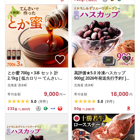
/
1,000
円
料
とか蜜 700g × 3本 セット 計
高評価★5.0 冷凍ハスカップ
2.1kg [ 低カロリー てんさい糖
900g[ 2026年発送先行予約! ]と
ヨーグルト コーヒー お菓子作
かちしみずフルーツガーデン 北
北海道 清水町
北海道 清水町
り 煮物 隠し味 手作り 天然のオ
海道産 ハスカップ 産地直送 果
9,000
18,000
リゴ糖 贈り物 お取り寄せ 北海
物 フルーツ 冷凍 ハスカップ 冷
寄付金額
寄付金額
円〜
円
道 清水町 ]
凍フルーツ お取り寄せ 希少 不
(
)
(
)
5.0
9
5.0
9
件
件
老長寿 栄養豊富 フルーツ 栄養
233
g
50
g
/
1,000
円
/
1,000
円
豊富 北海道 清水町 送料無料