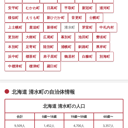
安平町
むかわ町
日高町
平取町
新冠町
浦河町
様似町
えりも町
新ひだか町
音更町
士幌町
上士幌町
鹿追町
新得町
清水町
芽室町
中札内村
更別村
大樹町
広尾町
幕別町
池田町
豊頃町
本別町
足寄町
陸別町
浦幌町
釧路町
厚岸町
浜中町
標茶町
弟子屈町
鶴居村
白糠町
別海町
中標津町
標津町
羅臼町
北海道 清水町の自治体情報
北海道 清水町の人口
合計
0歳〜18歳
19歳〜59歳
60歳〜
9,509人
1,452人
4,700人
3,357人