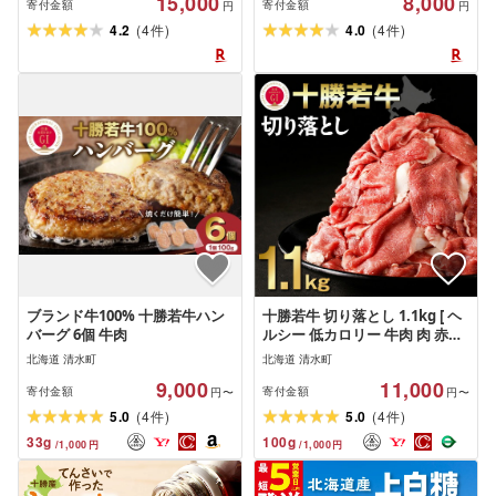
15,000
8,000
ァーミング 自宅用 贈答 お取り
牛肉100% 冷凍 真空パック ハン
寄付金額
寄付金額
円
円
寄せ 北海道 清水町 送料無料
バーグ そぼろ 餃子 あらびき お
(
)
(
)
4.2
4
4.0
4
件
件
かず 北海道 清水町 送料無料
ブランド牛100% 十勝若牛ハン
十勝若牛 切り落とし 1.1kg [ ヘ
バーグ 6個 牛肉
ルシー 低カロリー 牛肉 肉 赤身
豊かな旨味 万能 料理 ブランド
北海道 清水町
北海道 清水町
国産 牛肉サミット2012優勝 こ
9,000
11,000
だわり 贈り物 お取り寄せ ギフ
寄付金額
寄付金額
円〜
円〜
ト お中元 お歳暮 のし 熨斗 北海
(
)
(
)
5.0
4
5.0
4
件
件
道 清水町 ]
33
g
100
g
/
1,000
円
/
1,000
円