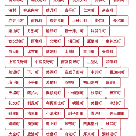
泊村
神恵内村
積丹町
古平町
仁木町
余市町
赤井川村
南幌町
奈井江町
上砂川町
由仁町
長沼町
栗山町
月形町
浦臼町
新十津川町
妹背牛町
秩父別町
雨竜町
北竜町
沼田町
鷹栖町
東神楽町
当麻町
比布町
愛別町
上川町
東川町
美瑛町
上富良野町
中富良野町
南富良野町
占冠村
和寒町
剣淵町
下川町
美深町
音威子府村
中川町
幌加内町
増毛町
小平町
苫前町
羽幌町
初山別村
遠別町
天塩町
猿払村
浜頓別町
中頓別町
枝幸町
豊富町
礼文町
利尻町
利尻富士町
幌延町
美幌町
津別町
斜里町
清里町
小清水町
訓子府町
置戸町
佐呂間町
遠軽町
湧別町
滝上町
興部町
西興部村
雄武町
大空町
豊浦町
壮瞥町
白老町
厚真町
洞爺湖町