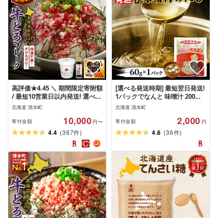
高評価★4.45 ＼ 期間限定寄附額
[選べる発送時期] 最短翌日発送!
/ 最短10営業日以内発送! 選べる
1パックでなんと 味噌汁 200杯
セット内容 と 発送時期!大人気
分! お手軽だし 大平原の味噌汁
北海道 清水町
北海道 清水町
牛とろ丼セット 牛とろフレーク
のだし 出汁 かつお節 鰹節 さば
10,000
2,000
ぎゅうとろ 140g 180g 300g
煮干し 万能だし だしの素 みそ
寄付金額
寄付金額
円〜
円
500g お得な定期便 牛肉 ご飯の
汁 お買い物マラソン 買い回り
(
)
(
)
4.4
367
4.6
36
件
件
お供 肉丼 ギュウトロ 国産 牛ト
2000円 2,000円 二千円 スーパー
ロ フレーク 北海道 清水町
SALE 北海道 清水町 送料無料