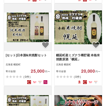
[セット]日本酒&米焼酎セット
幌延町産ミズナラ樽貯蔵 本格米
焼酎原酒「幌延」
北海道 幌延町
北海道 幌延町
25,000
20,000
寄付金額
寄付金額
円〜
円〜
(
)
(
)
0
0
件
件