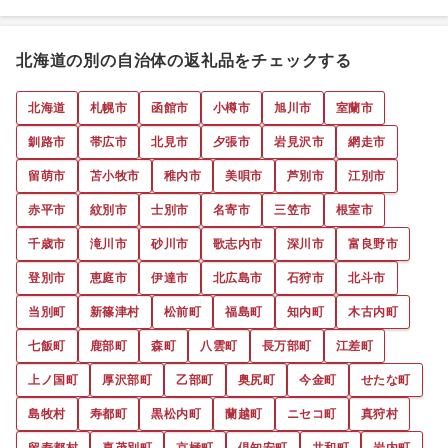
北海道の別の自治体の返礼品をチェックする
北海道
札幌市
函館市
小樽市
旭川市
室蘭市
釧路市
帯広市
北見市
夕張市
岩見沢市
網走市
留萌市
苫小牧市
稚内市
美唄市
芦別市
江別市
赤平市
紋別市
士別市
名寄市
三笠市
根室市
千歳市
滝川市
砂川市
歌志内市
深川市
富良野市
登別市
恵庭市
伊達市
北広島市
石狩市
北斗市
当別町
新篠津村
松前町
福島町
知内町
木古内町
七飯町
鹿部町
森町
八雲町
長万部町
江差町
上ノ国町
厚沢部町
乙部町
奥尻町
今金町
せたな町
島牧村
寿都町
黒松内町
蘭越町
ニセコ町
真狩村
留寿都村
喜茂別町
京極町
倶知安町
共和町
岩内町