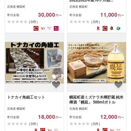
2022(2022年産10ヶ月熟
成)720ml
北海道 幌延町
北海道 幌延町
30,000
11,000
寄付金額
寄付金額
円〜
円〜
(
)
(
)
0
0
件
件
トナカイ角細工セット
幌延町産ミズナラ木樽貯蔵 純米
樽酒「幌延」 500mlボトル
北海道 幌延町
北海道 幌延町
18,000
12,000
寄付金額
寄付金額
円〜
円〜
(
)
(
)
0
0
件
件