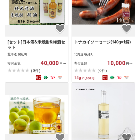
[セット]日本酒&米焼酎&梅酒セ
トナカイソーセージ(140g×1袋)
ット
北海道 幌延町
北海道 幌延町
40,000
10,000
寄付金額
寄付金額
円〜
円〜
(
)
(
)
0
0
件
件
14
g
/
1,000
円