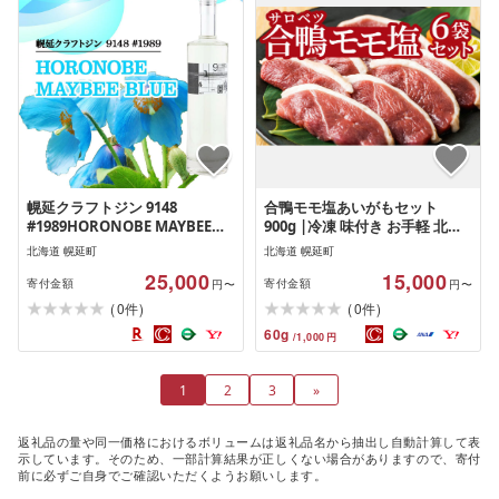
幌延クラフトジン 9148
合鴨モモ塩あいがもセット
#1989HORONOBE MAYBEE
900g |冷凍 味付き お手軽 北海
BLUE |酒 お酒 スピリッツ 蒸留
道産 国産 かも カモ 鴨 鴨肉 焼肉
北海道 幌延町
北海道 幌延町
酒 国産 北海道産 アルコール
バーベキュー BBQ おつまみ お
25,000
15,000
JIN ソーダ割り GIN カクテル ロ
中元
寄付金額
寄付金額
円〜
円〜
ック ジントニック ボタニカル
(
)
(
)
0
0
件
件
60
g
/
1,000
円
1
2
3
»
返礼品の量や同一価格におけるボリュームは返礼品名から抽出し自動計算して表
示しています。そのため、一部計算結果が正しくない場合がありますので、寄付
前に必ずご自身でご確認いただくようお願いします。