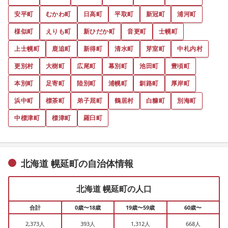
安平町
むかわ町
日高町
平取町
新冠町
浦河町
様似町
えりも町
新ひだか町
音更町
士幌町
上士幌町
鹿追町
新得町
清水町
芽室町
中札内村
更別村
大樹町
広尾町
幕別町
池田町
豊頃町
本別町
足寄町
陸別町
浦幌町
釧路町
厚岸町
浜中町
標茶町
弟子屈町
鶴居村
白糠町
別海町
中標津町
標津町
羅臼町
北海道 幌延町の自治体情報
北海道 幌延町の人口
合計
0歳〜18歳
19歳〜59歳
60歳〜
2,373人
393人
1,312人
668人