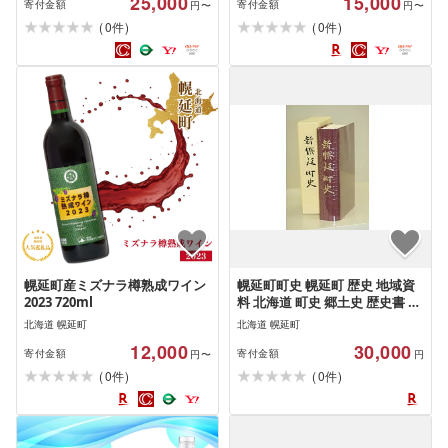
25,000
15,000
寄付金額
寄付金額
円〜
円〜
(
)
(
)
0
0
件
件
幌延町産ミズナラ樽熟成ワイン
幌延町町史 幌延町 歴史 地域資
2023 720ml
料 北海道 町史 郷土史 歴史書 地
域文化 特産品 地域振興 観光ガ
北海道 幌延町
北海道 幌延町
イド 地元の魅力 歴史探訪 記録
12,000
30,000
書
寄付金額
寄付金額
円〜
円
(
)
(
)
0
0
件
件