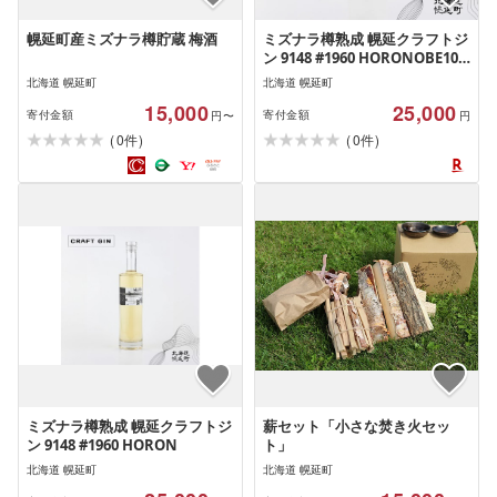
幌延町産ミズナラ樽貯蔵 梅酒
ミズナラ樽熟成 幌延クラフトジ
ン 9148 #1960 HORONOBE106
|酒 お酒 スピリッツ 蒸留酒 国
北海道 幌延町
北海道 幌延町
産 北海道産 アルコール JIN ソ
15,000
25,000
ーダ割り GIN カクテル ロック
寄付金額
寄付金額
円〜
円
ジントニック ボタニカル
(
)
(
)
0
0
件
件
ミズナラ樽熟成 幌延クラフトジ
薪セット「小さな焚き火セッ
ン 9148 #1960 HORON
ト」
北海道 幌延町
北海道 幌延町