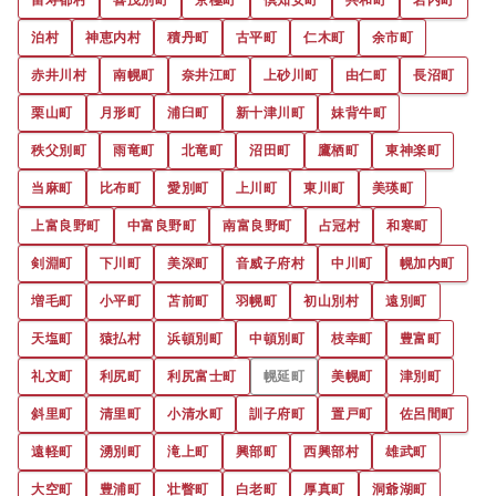
泊村
神恵内村
積丹町
古平町
仁木町
余市町
赤井川村
南幌町
奈井江町
上砂川町
由仁町
長沼町
栗山町
月形町
浦臼町
新十津川町
妹背牛町
秩父別町
雨竜町
北竜町
沼田町
鷹栖町
東神楽町
当麻町
比布町
愛別町
上川町
東川町
美瑛町
上富良野町
中富良野町
南富良野町
占冠村
和寒町
剣淵町
下川町
美深町
音威子府村
中川町
幌加内町
増毛町
小平町
苫前町
羽幌町
初山別村
遠別町
天塩町
猿払村
浜頓別町
中頓別町
枝幸町
豊富町
礼文町
利尻町
利尻富士町
幌延町
美幌町
津別町
斜里町
清里町
小清水町
訓子府町
置戸町
佐呂間町
遠軽町
湧別町
滝上町
興部町
西興部村
雄武町
大空町
豊浦町
壮瞥町
白老町
厚真町
洞爺湖町