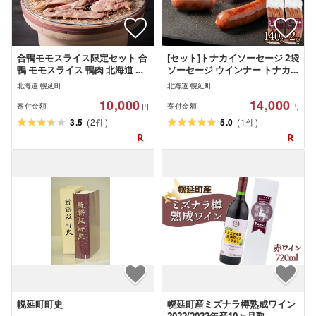
合鴨モモスライス限定セット 合
[セット]トナカイソーセージ 2袋
鴨 モモスライス 鴨肉 北海道 特
ソーセージ ウインナー トナカ
産品 贅沢 新鮮 美味しい ご馳走
イ トナカイソーセージ トナカ
北海道 幌延町
北海道 幌延町
簡単調理 人気
イ肉 肉 ジビエ 惣菜 おつまみ お
10,000
14,000
弁当 ジューシー ふるさと 北海
寄付金額
寄付金額
円
円
道 幌延町
(
)
(
)
3.5
2
5.0
1
件
件
幌延町町史
幌延町産ミズナラ樽熟成ワイン