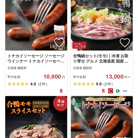
トナカイソーセージ ソーセージ
合鴨鍋セット(モモ) | 冷凍 お取
ウインナー トナカイソーセージ
り寄せ グルメ 北海道産 国産 鴨
加工品 加工肉 トナカイ トナカ
出汁 かも カモ 鴨 鴨肉 お手軽 ギ
北海道 幌延町
北海道 幌延町
イ肉 ジビエ お惣菜 おつまみ お
フト
10,000
13,000
弁当 簡単調理 ふるさと 北海道
寄付金額
寄付金額
円
円〜
幌延町
(
)
(
)
4.5
2
5.0
2
件
件