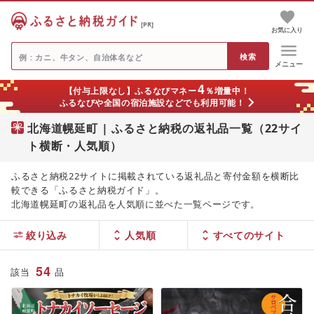
[PR]
お気に入り
メニュー
4
【付与上限なし】ふるなびマネー
％増量中！
ふるなびや全国の宿泊施設などでも利用可能！
北海道幌延町 | ふるさと納税の返礼品一覧（22サイ
ト横断・人気順）
ふるさと納税22サイトに掲載されている返礼品と寄付金額を横断比
較できる「ふるさと納税ガイド」。
北海道幌延町の返礼品を人気順に並べた一覧ページです。
絞り込み
人気順
54
該当
品