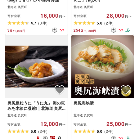
(60g) ミョウバン不使用 冷凍
んこ」7kg入り
北海道 奥尻町
北海道 奥尻町
16,000
28,000
寄付金額
寄付金額
円〜
円〜
(
)
(
)
4.7
3
5.0
2
件
件
3
g
254
g
/
1,000
円
/
1,000
円
奥尻島粒うに「うに丸」 海の恵
奥尻海峡漬
みを木箱に凝縮! | 北海道 奥尻
町 送料無料
北海道 奥尻町
北海道 奥尻町
12,000
25,000
寄付金額
寄付金額
円〜
円〜
(
)
(
)
5.0
2
5.0
2
件
件