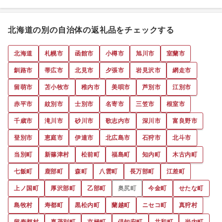
北海道の別の自治体の返礼品をチェックする
北海道
札幌市
函館市
小樽市
旭川市
室蘭市
釧路市
帯広市
北見市
夕張市
岩見沢市
網走市
留萌市
苫小牧市
稚内市
美唄市
芦別市
江別市
赤平市
紋別市
士別市
名寄市
三笠市
根室市
千歳市
滝川市
砂川市
歌志内市
深川市
富良野市
登別市
恵庭市
伊達市
北広島市
石狩市
北斗市
当別町
新篠津村
松前町
福島町
知内町
木古内町
七飯町
鹿部町
森町
八雲町
長万部町
江差町
上ノ国町
厚沢部町
乙部町
奥尻町
今金町
せたな町
島牧村
寿都町
黒松内町
蘭越町
ニセコ町
真狩村
留寿都村
喜茂別町
京極町
倶知安町
共和町
岩内町