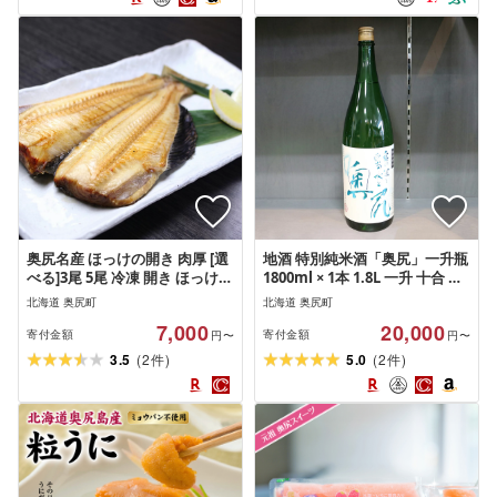
奥尻名産 ほっけの開き 肉厚 [選
地酒 特別純米酒「奥尻」一升瓶
べる]3尾 5尾 冷凍 開き ほっけ
1800ml × 1本 1.8L 一升 十合 や
ホッケ 焼き魚 魚 魚介 おかず ご
や辛口 淡麗辛口 希少 吟風 日本
北海道 奥尻町
北海道 奥尻町
飯のお供 一夜干し おつまみ |
酒 純米酒 純米 奥尻島 おくしり
7,000
20,000
奥尻島 産直 産地直送 お取り寄
ご当地 特産品 産直 産地直送 お
寄付金額
寄付金額
円〜
円〜
せ グルメ | 北海道 奥尻町 送料
取り寄せ グルメ 晩酌 家飲み 宅
(
)
(
)
3.5
2
5.0
2
件
件
無料
飲み 冷酒 常温 | 北海道 奥尻町
送料無料