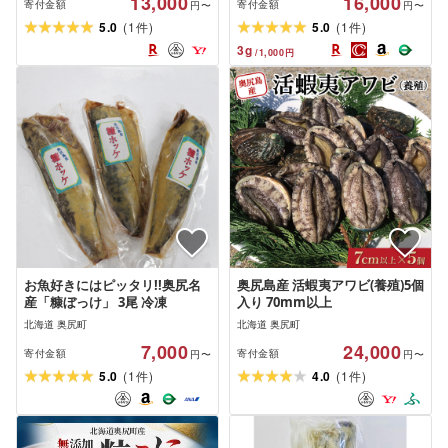
13,000
16,000
ニ 雲丹 ウニ 瓶うに 瓶詰 ご飯の
寄付金額
寄付金額
円〜
円〜
お供 おつまみ 珍味 | 奥尻島 産
(
)
(
)
5.0
1
5.0
1
件
件
直 産地直送 お取り寄せ グルメ
3
g
/
1,000
円
| 北海道 奥尻町 送料無料
お魚好きにはピッタリ!!奥尻名
奥尻島産 活蝦夷アワビ(養殖)5個
産「糠ぼっけ」 3尾 冷凍
入り 70mm以上
北海道 奥尻町
北海道 奥尻町
7,000
24,000
寄付金額
寄付金額
円〜
円〜
(
)
(
)
5.0
1
4.0
1
件
件