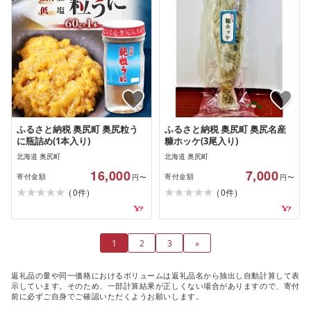
ふるさと納税 奥尻町 奥尻粒う
ふるさと納税 奥尻町 奥尻名産
に瓶詰め(1本入り)
糠ホッケ(3尾入り)
北海道 奥尻町
北海道 奥尻町
16,000
7,000
寄付金額
寄付金額
円〜
円〜
(
)
(
)
0
0
件
件
1
2
3
»
返礼品の量や同一価格におけるボリュームは返礼品名から抽出し自動計算して表
示しています。そのため、一部計算結果が正しくない場合がありますので、寄付
前に必ずご自身でご確認いただくようお願いします。