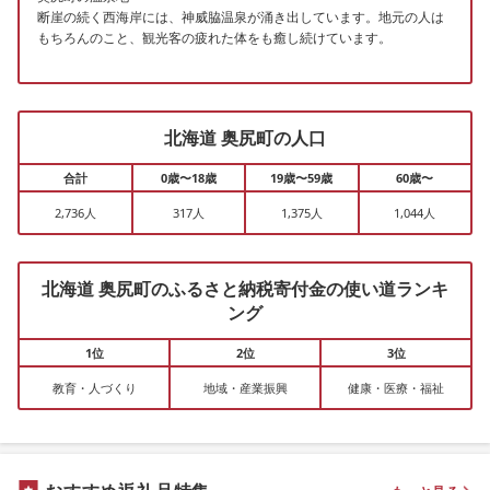
断崖の続く西海岸には、神威脇温泉が涌き出しています。地元の人は
もちろんのこと、観光客の疲れた体をも癒し続けています。
北海道 奥尻町の人口
合計
0歳〜18歳
19歳〜59歳
60歳〜
2,736人
317人
1,375人
1,044人
北海道 奥尻町のふるさと納税寄付金の使い道ランキ
ング
1位
2位
3位
教育・人づくり
地域・産業振興
健康・医療・福祉