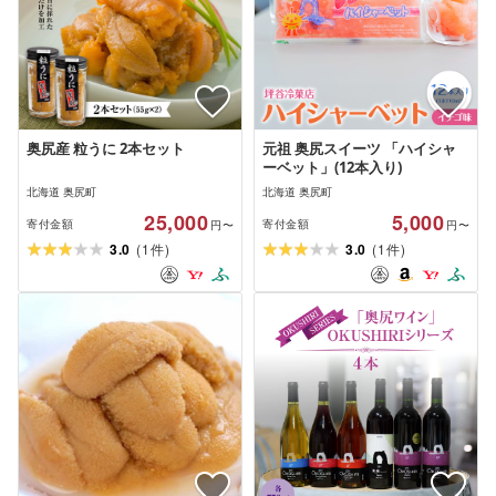
奥尻産 粒うに 2本セット
元祖 奥尻スイーツ 「ハイシャ
ーベット」(12本入り)
北海道 奥尻町
北海道 奥尻町
25,000
5,000
寄付金額
寄付金額
円〜
円〜
(
)
(
)
3.0
1
3.0
1
件
件