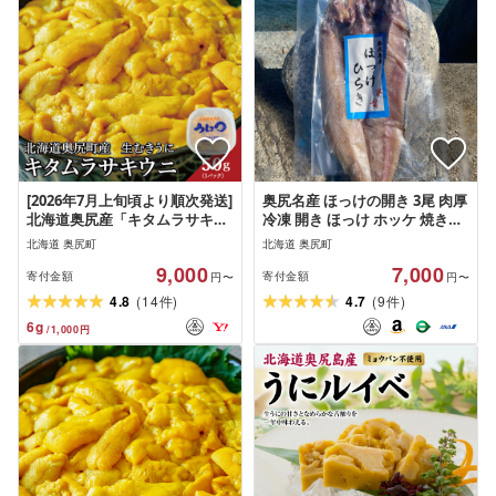
[2026年7月上旬頃より順次発送]
奥尻名産 ほっけの開き 3尾 肉厚
北海道奥尻産「キタムラサキウ
冷凍 開き ほっけ ホッケ 焼き魚
ニ」50g×1パック (塩水パック)
魚 魚介 おかず ご飯のお供 一夜
北海道 奥尻町
北海道 奥尻町
[期日指定不可]
干し おつまみ | 奥尻島 産直 産
9,000
7,000
地直送 お取り寄せ グルメ | 北
寄付金額
寄付金額
円〜
円〜
海道 奥尻町 送料無料
(
)
(
)
4.8
14
4.7
9
件
件
6
g
/
1,000
円