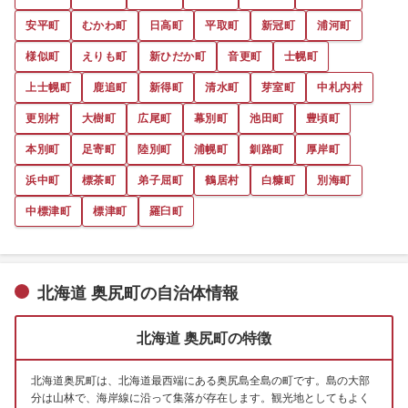
安平町
むかわ町
日高町
平取町
新冠町
浦河町
様似町
えりも町
新ひだか町
音更町
士幌町
上士幌町
鹿追町
新得町
清水町
芽室町
中札内村
更別村
大樹町
広尾町
幕別町
池田町
豊頃町
本別町
足寄町
陸別町
浦幌町
釧路町
厚岸町
浜中町
標茶町
弟子屈町
鶴居村
白糠町
別海町
中標津町
標津町
羅臼町
北海道 奥尻町の自治体情報
北海道 奥尻町の特徴
北海道奥尻町は、北海道最西端にある奥尻島全島の町です。島の大部
分は山林で、海岸線に沿って集落が存在します。観光地としてもよく