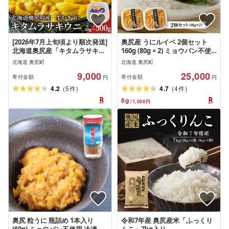
[2026年7月上旬頃より順次発送]
奥尻産 うにルイベ 2個セット
北海道奥尻産「キタムラサキウ
160g (80g × 2) ミョウバン不使
ニ」[選べる容量] 50g 100g [選
用 冷凍 | キタムラサキウニ う
北海道 奥尻町
北海道 奥尻町
べる個数] 1パック 2パック 3パ
に ウニ 雲丹 海栗 無添加 添加物
9,000
25,000
ック 5パック 塩水パック ミョウ
不使用 ルイベ | ウニ丼 おつま
寄付金額
寄付金額
円
円
バン不使用[期日指定不可]生う
み 珍味 肴 お酒の供 ご飯のお供
(
)
(
)
4.2
5
4.7
4
件
件
に ウニ 雲丹 海栗 塩水うに 北海
産直 産地直送 お取り寄せ グル
6
g
/
1,000
円
道 奥尻町 送料無料
メ | 北海道 奥尻町 送料無料
奥尻 粒うに 瓶詰め 1本入り
令和7年産 奥尻産米「ふっくり