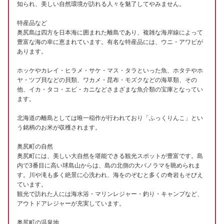
知られ、美しい自然環境が訪れる人々を魅了してやみません。
特産品など
奥尻島は四方を日本海に囲まれた離島であり、複雑な海岸線によって
豊富な海の幸に恵まれています。有名な特産品には、ウニ・アワビが
あります。
ホッケやカレイ・ヒラメ・サケ・マス・タラといった魚、ホタテやホ
ヤ・ツブ貝などの貝類、ワカメ・昆布・モズクなどの海草類、その
他、イカ・タコ・エビ・カニなどさまざまな魚介類の宝庫となってい
ます。
北海道の離島としては唯一稲作が行われており「ふっくりんこ」とい
う銘柄のお米が収穫されます。
奥尻町の自然
奥尻町には、美しい大自然を堪能できる観光スポットが豊富です。島
内で3番目に高い球島山からは、島の北側の大パノラマを眺められま
す。川や滝も多く絶景に心洗われ、海をのぞむと多くの奇岩もそびえ
ています。
観光で訪れた人には海水浴・マリンレジャー・釣り・キャンプなど、
アウトドアレジャーが充実しています。
奥尻町の温泉地