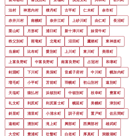
泊村
神恵内村
積丹町
古平町
仁木町
余市町
赤井川村
南幌町
奈井江町
上砂川町
由仁町
長沼町
栗山町
月形町
浦臼町
新十津川町
妹背牛町
秩父別町
雨竜町
北竜町
沼田町
鷹栖町
東神楽町
当麻町
比布町
愛別町
上川町
東川町
美瑛町
上富良野町
中富良野町
南富良野町
占冠村
和寒町
剣淵町
下川町
美深町
音威子府村
中川町
幌加内町
増毛町
小平町
苫前町
羽幌町
初山別村
遠別町
天塩町
猿払村
浜頓別町
中頓別町
枝幸町
豊富町
礼文町
利尻町
利尻富士町
幌延町
美幌町
津別町
斜里町
清里町
小清水町
訓子府町
置戸町
佐呂間町
遠軽町
湧別町
滝上町
興部町
西興部村
雄武町
大空町
豊浦町
壮瞥町
白老町
厚真町
洞爺湖町