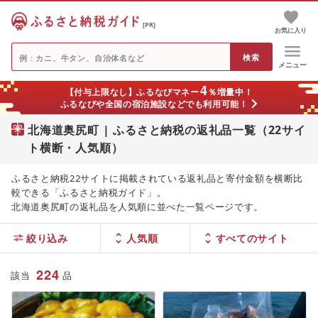
[PR]
お気に入り
メニュー
4
【付与上限なし】ふるなびマネー
％増量中！
ふるなびや全国の宿泊施設などでも利用可能！
北海道奥尻町 | ふるさと納税の返礼品一覧（22サイ
ト横断・人気順）
ふるさと納税22サイトに掲載されている返礼品と寄付金額を横断比
較できる「ふるさと納税ガイド」。
北海道奥尻町の返礼品を人気順に並べた一覧ページです。
絞り込み
人気順
224
該当
品