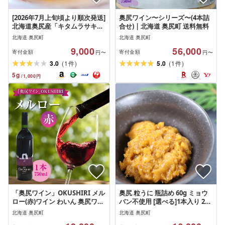
[2026年7月上旬頃より順次発送]
奥尻ワイン〜シリーズ〜(4本詰
北海道奥尻産「キタムラサキウ
合せ) | 北海道 奥尻町 送料無料
ニ」50g (50g×1パック) 塩水パ
北海道 奥尻町
北海道 奥尻町
ック[期日指定不可] | 北海道 奥
9,000
56,000
尻町 OKS06-001
寄付金額
寄付金額
円〜
円〜
(
)
(
)
3.0
1
5.0
1
件
件
5
g
/
1,000
円
「奥尻ワイン」OKUSHIRI メル
奥尻 粒うに 瓶詰め 60g ミョウ
ロー(赤)ワイン わいん 奥尻ワイ
バン不使用 [選べる]1本入り 2本
ン 赤ワイン メルロー 赤 アルコ
入り 冷凍 | 無添加 低塩 キタム
北海道 奥尻町
北海道 奥尻町
ール | 北海道 奥尻町 送料無料
ラサキウニ うに 一夜漬け 粒ウ