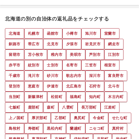
北海道の別の自治体の返礼品をチェックする
北海道
札幌市
函館市
小樽市
旭川市
室蘭市
釧路市
帯広市
北見市
夕張市
岩見沢市
網走市
留萌市
苫小牧市
稚内市
美唄市
芦別市
江別市
赤平市
紋別市
士別市
名寄市
三笠市
根室市
千歳市
滝川市
砂川市
歌志内市
深川市
富良野市
登別市
恵庭市
伊達市
北広島市
石狩市
北斗市
当別町
新篠津村
松前町
福島町
知内町
木古内町
七飯町
鹿部町
森町
八雲町
長万部町
江差町
上ノ国町
厚沢部町
乙部町
奥尻町
今金町
せたな町
島牧村
寿都町
黒松内町
蘭越町
ニセコ町
真狩村
留寿都村
喜茂別町
京極町
倶知安町
共和町
岩内町