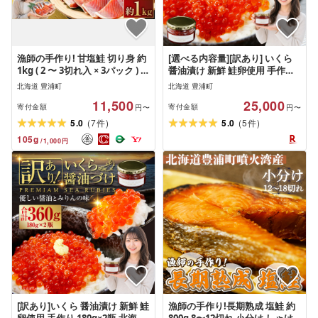
漁師の手作り! 甘塩鮭 切り身 約
[選べる内容量][訳あり] いくら
1kg ( 2 〜 3切れ入 × 3パック ) 甘
醤油漬け 新鮮 鮭卵使用 手作り
塩仕上げ 小分け さけ サケ 鮭 秋
1瓶180g 2瓶〜12瓶 計360g〜計
北海道 豊浦町
北海道 豊浦町
鮭 魚 魚介類 魚介 魚類 海鮮 甘味
2.16kg 噴火湾 優しい醤油とみ
11,500
25,000
旨味 国産 北海道産 冷凍
りんの味 イクラ 鮭卵 魚卵 魚介
寄付金額
寄付金額
円〜
円〜
類 水産物 醤油漬 ごはんのお供
(
)
(
)
5.0
7
5.0
5
件
件
ご飯のお供 冷凍 北海道 豊浦町
105
g
/
1,000
円
送料無料
[訳あり]いくら 醤油漬け 新鮮 鮭
漁師の手作り!長期熟成 塩鮭 約