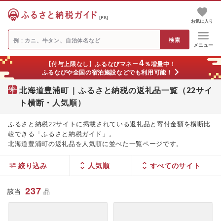
[PR]
お気に入り
メニュー
4
【付与上限なし】ふるなびマネー
％増量中！
ふるなびや全国の宿泊施設などでも利用可能！
北海道豊浦町 | ふるさと納税の返礼品一覧（22サイ
ト横断・人気順）
ふるさと納税22サイトに掲載されている返礼品と寄付金額を横断比
較できる「ふるさと納税ガイド」。
北海道豊浦町の返礼品を人気順に並べた一覧ページです。
絞り込み
人気順
237
該当
品