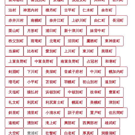
泊村
神恵内村
積丹町
古平町
仁木町
余市町
赤井川村
南幌町
奈井江町
上砂川町
由仁町
長沼町
栗山町
月形町
浦臼町
新十津川町
妹背牛町
秩父別町
雨竜町
北竜町
沼田町
鷹栖町
東神楽町
当麻町
比布町
愛別町
上川町
東川町
美瑛町
上富良野町
中富良野町
南富良野町
占冠村
和寒町
剣淵町
下川町
美深町
音威子府村
中川町
幌加内町
増毛町
小平町
苫前町
羽幌町
初山別村
遠別町
天塩町
猿払村
浜頓別町
中頓別町
枝幸町
豊富町
礼文町
利尻町
利尻富士町
幌延町
美幌町
津別町
斜里町
清里町
小清水町
訓子府町
置戸町
佐呂間町
遠軽町
湧別町
滝上町
興部町
西興部村
雄武町
大空町
豊浦町
壮瞥町
白老町
厚真町
洞爺湖町