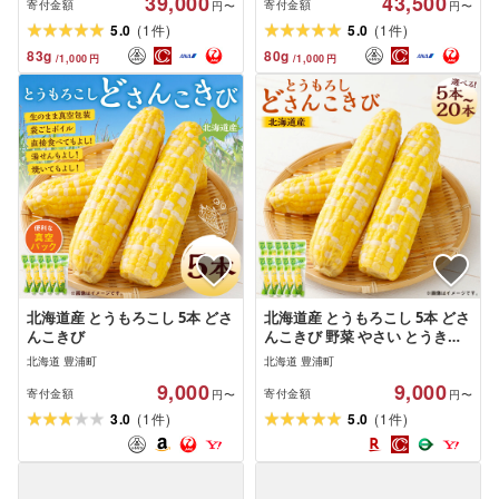
39,000
43,500
寄付金額
寄付金額
円〜
円〜
(
)
(
)
5.0
1
5.0
1
件
件
83
g
80
g
/
1,000
円
/
1,000
円
北海道産 とうもろこし 5本 どさ
北海道産 とうもろこし 5本 どさ
んこきび
んこきび 野菜 やさい とうきび
トウモロコシ レトルト 食べ物
北海道 豊浦町
北海道 豊浦町
食品 甘い 真空包装 加熱調理済
9,000
9,000
常温 夏休み 焼きとうもろこし
寄付金額
寄付金額
円〜
円〜
非常食 BBQ 北海道 豊浦町 送料
(
)
(
)
3.0
1
5.0
1
件
件
無料