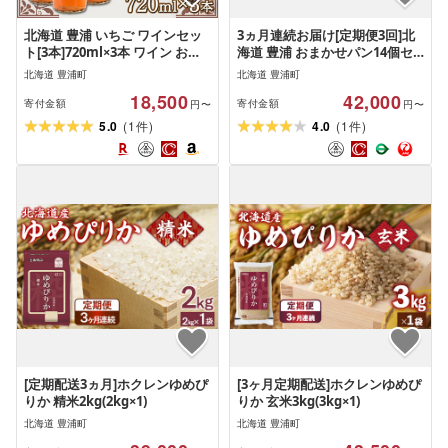
北海道 豊浦 いちご ワインセッ
3ヵ月連続お届け[定期便3回]北
ト[3本]720ml×3本 ワイン お酒
海道 豊浦 おまかせパン14個セ
酒 甘口 常温 北海道 豊浦町 送料
ットA
北海道 豊浦町
北海道 豊浦町
無料
18,500
42,000
寄付金額
寄付金額
円〜
円〜
(
)
(
)
5.0
1
4.0
1
件
件
[定期配送3ヵ月]ホクレンゆめぴ
[3ヶ月定期配送]ホクレンゆめぴ
りか 精米2kg(2kg×1)
りか 玄米3kg(3kg×1)
北海道 豊浦町
北海道 豊浦町