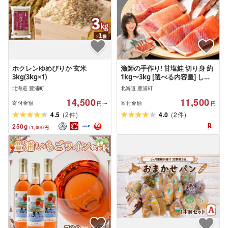
ホクレンゆめぴりか 玄米
漁師の手作り! 甘塩鮭 切り身 約
3kg(3kg×1)
1kg〜3kg [選べる内容量] しゃ
け 鮭 さけ 切身 海産物 海鮮 カッ
北海道 豊浦町
北海道 豊浦町
ト済 小分け まとめ買い パック
14,500
11,500
冷凍 魚切り身 おかず 業務用 国
寄付金額
寄付金額
円〜
円
産 北海道 豊浦町 送料無料
(
)
(
)
4.5
2
4.0
2
件
件
250
g
/
1,000
円