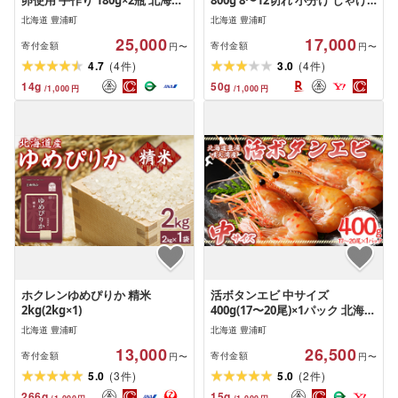
卵使用 手作り 180g×2瓶 北海道
800g 8〜12切れ 小分け しゃけ
豊浦 噴火湾 優しい醤油とみり
鮭 さけ 秋鮭 熟成 塩味 海産物 海
北海道 豊浦町
北海道 豊浦町
んの味
鮮 魚介 魚 北海道産 冷凍 グルメ
25,000
17,000
お弁当 惣菜 おかず 国産 北海道
寄付金額
寄付金額
円〜
円〜
豊浦町 送料無料
(
)
(
)
4.7
4
3.0
4
件
件
14
g
50
g
/
1,000
円
/
1,000
円
ホクレンゆめぴりか 精米
活ボタンエビ 中サイズ
2kg(2kg×1)
400g(17〜20尾)×1パック 北海道
噴火湾産[2026年9月以降順次発
北海道 豊浦町
北海道 豊浦町
送]
13,000
26,500
寄付金額
寄付金額
円〜
円〜
(
)
(
)
5.0
3
5.0
2
件
件
266
g
15
g