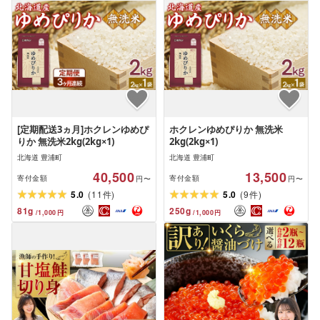
[定期配送3ヵ月]ホクレンゆめぴ
ホクレンゆめぴりか 無洗米
りか 無洗米2kg(2kg×1)
2kg(2kg×1)
北海道 豊浦町
北海道 豊浦町
40,500
13,500
寄付金額
寄付金額
円〜
円〜
(
)
(
)
5.0
11
5.0
9
件
件
81
g
250
g
/
1,000
円
/
1,000
円