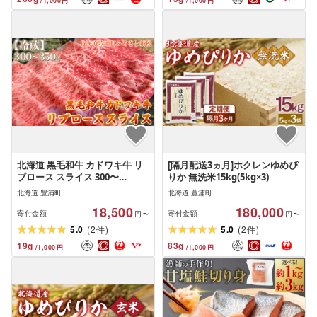
/
1,000
円
/
1,000
円
北海道 黒毛和牛 カドワキ牛 リ
[隔月配送3ヵ月]ホクレンゆめぴ
ブロース スライス 300〜
りか 無洗米15kg(5kg×3)
350g[冷蔵]
北海道 豊浦町
北海道 豊浦町
18,500
180,000
寄付金額
寄付金額
円〜
円〜
(
)
(
)
5.0
2
5.0
2
件
件
19
g
83
g
/
1,000
円
/
1,000
円