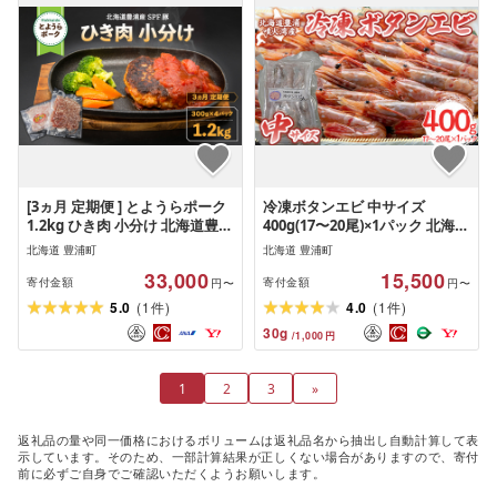
[3ヵ月 定期便 ] とようらポーク
冷凍ボタンエビ 中サイズ
1.2kg ひき肉 小分け 北海道豊浦
400g(17〜20尾)×1パック 北海道
産 SPF豚
噴火湾産
北海道 豊浦町
北海道 豊浦町
33,000
15,500
寄付金額
寄付金額
円〜
円〜
(
)
(
)
5.0
1
4.0
1
件
件
30
g
/
1,000
円
1
2
3
»
返礼品の量や同一価格におけるボリュームは返礼品名から抽出し自動計算して表
示しています。そのため、一部計算結果が正しくない場合がありますので、寄付
前に必ずご自身でご確認いただくようお願いします。