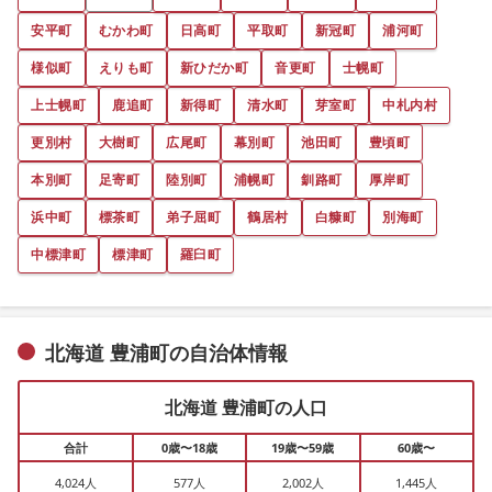
安平町
むかわ町
日高町
平取町
新冠町
浦河町
様似町
えりも町
新ひだか町
音更町
士幌町
上士幌町
鹿追町
新得町
清水町
芽室町
中札内村
更別村
大樹町
広尾町
幕別町
池田町
豊頃町
本別町
足寄町
陸別町
浦幌町
釧路町
厚岸町
浜中町
標茶町
弟子屈町
鶴居村
白糠町
別海町
中標津町
標津町
羅臼町
北海道 豊浦町の自治体情報
北海道 豊浦町の人口
合計
0歳〜18歳
19歳〜59歳
60歳〜
4,024人
577人
2,002人
1,445人