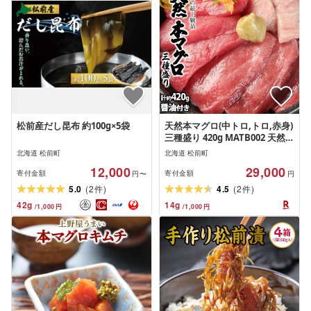
松前産だし昆布 約100g×5袋
天然本マグロ(中トロ,トロ,赤身)
三種盛り 420g MATB002 天然本
マグロ まぐろ 鮪 津軽海峡 三種
北海道 松前町
北海道 松前町
盛り 海鮮 刺身 高級 グルメ 特産
12,000
29,000
品 新鮮 美味しい 海の幸 贈り物
寄付金額
寄付金額
円〜
円
ギフト お取り寄せ 高品質 和食
(
)
(
)
5.0
2
4.5
2
件
件
42
g
14
g
/
1,000
円
/
1,000
円