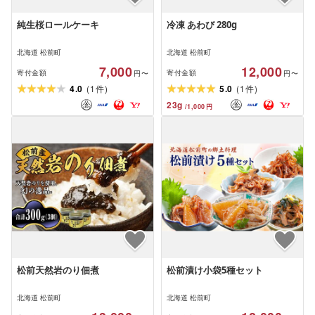
純生桜ロールケーキ
冷凍 あわび 280g
北海道 松前町
北海道 松前町
7,000
12,000
寄付金額
寄付金額
円〜
円〜
(
)
(
)
4.0
1
5.0
1
件
件
23
g
/
1,000
円
松前天然岩のり佃煮
松前漬け小袋5種セット
北海道 松前町
北海道 松前町