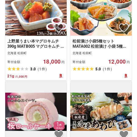
上野屋うまい本マグロキムチ
松前漬け小袋5種セット
390g MATB005 マグロキムチ ま
MATA002 松前漬け 小袋 5種セ
ぐろ キムチ 海鮮 おつまみ ご飯
ット 北海道 特産品 海鮮 グルメ
北海道 松前町
北海道 松前町
のお供 ピリ辛 グルメ 北海道 特
漬物 ご飯のお供 美味しい 小分
18,000
12,000
産品 新鮮 美味しい 簡単調理 人
け 和食
寄付金額
寄付金額
円
円
気 お取り寄せ
(
)
(
)
3.0
1
5.0
1
件
件
21
g
/
1,000
円