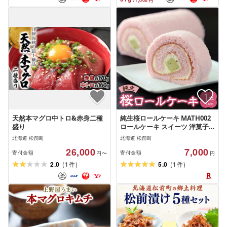
/
1,000
円
天然本マグロ中トロ&赤身二種
純生桜ロールケーキ MATH002
盛り
ロールケーキ スイーツ 洋菓子
ケーキ ギフト 贈り物 人気 美味
北海道 松前町
北海道 松前町
しい 手作り クリーム デザート
26,000
7,000
寄付金額
寄付金額
円〜
円
(
)
(
)
2.0
1
5.0
1
件
件