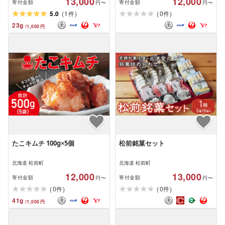
13,000
12,000
寄付金額
寄付金額
円〜
円〜
(
)
(
)
5.0
1
0
件
件
23
g
/
1,000
円
たこキムチ 100g×5個
松前銘菓セット
北海道 松前町
北海道 松前町
12,000
13,000
寄付金額
寄付金額
円〜
円〜
(
)
(
)
0
0
件
件
41
g
/
1,000
円