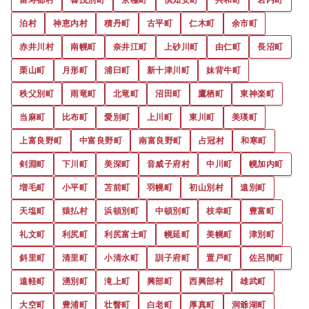
泊村
神恵内村
積丹町
古平町
仁木町
余市町
赤井川村
南幌町
奈井江町
上砂川町
由仁町
長沼町
栗山町
月形町
浦臼町
新十津川町
妹背牛町
秩父別町
雨竜町
北竜町
沼田町
鷹栖町
東神楽町
当麻町
比布町
愛別町
上川町
東川町
美瑛町
上富良野町
中富良野町
南富良野町
占冠村
和寒町
剣淵町
下川町
美深町
音威子府村
中川町
幌加内町
増毛町
小平町
苫前町
羽幌町
初山別村
遠別町
天塩町
猿払村
浜頓別町
中頓別町
枝幸町
豊富町
礼文町
利尻町
利尻富士町
幌延町
美幌町
津別町
斜里町
清里町
小清水町
訓子府町
置戸町
佐呂間町
遠軽町
湧別町
滝上町
興部町
西興部村
雄武町
大空町
豊浦町
壮瞥町
白老町
厚真町
洞爺湖町