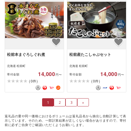
松前本まぐろしぐれ煮
松前産たこしゃぶセット
北海道 松前町
北海道 松前町
14,000
14,000
寄付金額
寄付金額
円〜
円〜
(
)
(
)
0
0
件
件
1
2
3
»
返礼品の量や同一価格におけるボリュームは返礼品名から抽出し自動計算して表
示しています。そのため、一部計算結果が正しくない場合がありますので、寄付
前に必ずご自身でご確認いただくようお願いします。