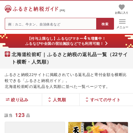
[PR]
お気に入り
メニュー
4
【付与上限なし】ふるなびマネー
％増量中！
ふるなびや全国の宿泊施設などでも利用可能！
北海道松前町 | ふるさと納税の返礼品一覧（22サイ
ト横断・人気順）
ふるさと納税22サイトに掲載されている返礼品と寄付金額を横断比
較できる「ふるさと納税ガイド」。
北海道松前町の返礼品を人気順に並べた一覧ページです。
絞り込み
人気順
123
該当
品