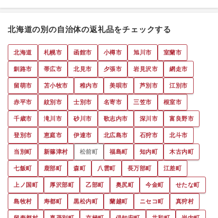
北海道の別の自治体の返礼品をチェックする
北海道
札幌市
函館市
小樽市
旭川市
室蘭市
釧路市
帯広市
北見市
夕張市
岩見沢市
網走市
留萌市
苫小牧市
稚内市
美唄市
芦別市
江別市
赤平市
紋別市
士別市
名寄市
三笠市
根室市
千歳市
滝川市
砂川市
歌志内市
深川市
富良野市
登別市
恵庭市
伊達市
北広島市
石狩市
北斗市
当別町
新篠津村
松前町
福島町
知内町
木古内町
七飯町
鹿部町
森町
八雲町
長万部町
江差町
上ノ国町
厚沢部町
乙部町
奥尻町
今金町
せたな町
島牧村
寿都町
黒松内町
蘭越町
ニセコ町
真狩村
留寿都村
喜茂別町
京極町
倶知安町
共和町
岩内町