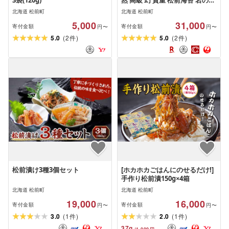
3袋(120g)
然 高級 幻 貴重 松前海苔 岩のり
北海道特産品 海苔 のり 海藻 ミ
北海道 松前町
北海道 松前町
ネラル豊富 ご飯のお供 手摘み
5,000
31,000
高品質 名産 お取り寄せ おにぎ
寄付金額
寄付金額
円〜
円〜
り 手巻き寿司 のり弁当 北海道
(
)
(
)
5.0
2
5.0
2
件
件
松前町 送料無料
松前漬け3種3個セット
[ホカホカごはんにのせるだけ!]
手作り松前漬150g×4箱
北海道 松前町
北海道 松前町
19,000
16,000
寄付金額
寄付金額
円〜
円〜
(
)
(
)
3.0
1
2.0
1
件
件
37
g