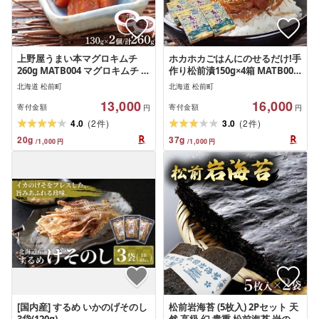
上野屋うまい本マグロキムチ
ホカホカごはんにのせるだけ!手
260g MATB004 マグロキムチ ま
作り松前漬150g×4箱 MATB003
ぐろ キムチ 海鮮 おつまみ ご飯
松前漬 手作り ご飯のお供 北海
北海道 松前町
北海道 松前町
のお供 ピリ辛 高級グルメ 北海
道 特産品 海鮮 グルメ 簡単調理
13,000
16,000
道 特産品 新鮮 美味しい 簡単調
美味しい 和食 昆布 数の子 漬物
寄付金額
寄付金額
円
円
理 人気 お取り寄せ
(
)
(
)
4.0
2
3.0
2
件
件
20
g
37
g
/
1,000
円
/
1,000
円
[国内産] するめ いかのげそのし
松前岩海苔 (5枚入) 2Pセット 天