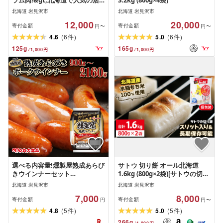
ラム肉!&gt;北海道で人気の居
3.2kg (800g×4袋)
酒屋『炭火居酒屋 炎』の味付ジ
北海道 岩見沢市
北海道 岩見沢市
ンギスカン 1.5kg
12,000
20,000
寄付金額
寄付金額
円〜
円〜
(
)
(
)
4.6
6
5.0
6
件
件
125
g
165
g
/
1,000
円
/
1,000
円
選べる内容量!燻製屋熟成あらび
サトウ 切り餅 オール北海道
きウインナーセット
1.6kg (800g×2袋)[サトウの切り
900g~2160g[丸大食品]小分け ウ
餅]
北海道 岩見沢市
北海道 岩見沢市
インナー お弁当 あらびき ソー
7,000
8,000
セージ 北海道 岩見沢 惣菜 粗挽
寄付金額
寄付金額
円
円〜
き お弁当 焼肉 BBQ 冷蔵 おつま
(
)
(
)
4.8
5
5.0
5
件
件
み 食品
266
g