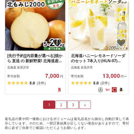
[先行予約][内容量が選べる]畑か
北海道ハニーレモネードソーダ
ら 直送 の 新鮮野菜! 北海道産
のセット 7本入り(HLN-07)
玉ねぎ(北もみじ2000)5kg /
[07117]
北海道 岩見沢市
北海道 岩見沢市
10kg / 20kg たまねぎ 玉葱 タマ
7,000
13,000
ネギ国産 産地直送 まとめ買い
寄付金額
寄付金額
円
円〜
業務用 贈り物 甘い 野菜 シャキ
(
)
(
)
5.0
3
5.0
2
件
件
シャキ 美味しい 北海道 送料無
料
1
2
3
»
返礼品の量や同一価格におけるボリュームは返礼品名から抽出し自動計算して表
示しています。そのため、一部計算結果が正しくない場合がありますので、寄付
前に必ずご自身でご確認いただくようお願いします。