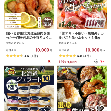
[選べる容量]北海道産鶏肉を使
「訳アリ・不揃い・規格外」カ
った手羽餃子[北の手羽ぎょう
ルパスと生ハムセット 1.4kg
ざ]15個〜30個セット ≪配送地
北海道 岩見沢市
北海道 岩見沢市
域限定≫[53101][53102][53103]
10,000
10,000
手羽先 餃子 北海道 岩見沢 味つ
寄付金額
寄付金額
円
円〜
き おつまみ 晩酌 惣菜 弁当 簡単
(
)
(
)
4.5
4
5.0
4
件
件
調理 ビール 冷凍 ゆず にんにく
140
g
/
1,000
円
鶏肉