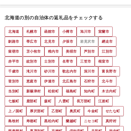
北海道の別の自治体の返礼品をチェックする
北海道
札幌市
函館市
小樽市
旭川市
室蘭市
釧路市
帯広市
北見市
夕張市
岩見沢市
網走市
留萌市
苫小牧市
稚内市
美唄市
芦別市
江別市
赤平市
紋別市
士別市
名寄市
三笠市
根室市
千歳市
滝川市
砂川市
歌志内市
深川市
富良野市
登別市
恵庭市
伊達市
北広島市
石狩市
北斗市
当別町
新篠津村
松前町
福島町
知内町
木古内町
七飯町
鹿部町
森町
八雲町
長万部町
江差町
上ノ国町
厚沢部町
乙部町
奥尻町
今金町
せたな町
島牧村
寿都町
黒松内町
蘭越町
ニセコ町
真狩村
留寿都村
喜茂別町
京極町
倶知安町
共和町
岩内町