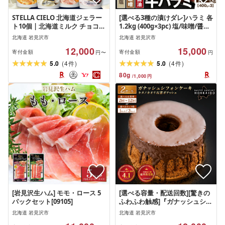
STELLA CIELO 北海道ジェラー
[選べる3種の漬けダレ]ハラミ 各
ト10個 | 北海道ミルク チョコラ
1.2kg (400g×3pc) 塩/味噌/醤油
ータ 北海道クリームチーズ 北
| 小分け 味付け肉 焼肉 BBQ 冷
北海道 岩見沢市
北海道 岩見沢市
海道産十勝あずき 北海道恵比寿
凍 味噌 醤油 塩 焼くだけ 簡単調
12,000
15,000
かぼちゃ 北海道赤肉メロン 北
理 牛肉 肉 お肉 北海道 岩見沢市
寄付金額
寄付金額
円〜
円
海道ハスカップ ラベンダー 北
(
)
(
)
5.0
4
5.0
4
件
件
海道トウモロコシ
80
g
/
1,000
円
[岩見沢生ハム] モモ・ロース 5
[選べる容量・配送回数][驚きの
パックセット[09105]
ふわふわ触感]『ガナッシュシフ
ォンケーキ』キタノカオリ石窯
北海道 岩見沢市
北海道 岩見沢市
ガナッシュ(2ホール) 1セット〜