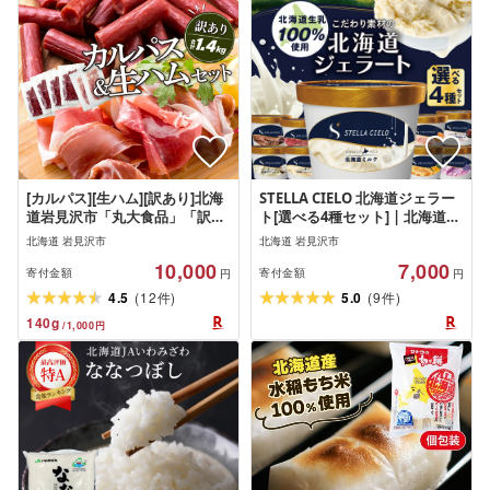
[カルパス][生ハム][訳あり]北海
STELLA CIELO 北海道ジェラー
道岩見沢市「丸大食品」「訳ア
ト[選べる4種セット] | 北海道ミ
リ・不揃い・規格外」カルパス
ルク 北海道クリームチーズ 北
北海道 岩見沢市
北海道 岩見沢市
と生ハムセット1.4kg | 肉 ハム
海道産十勝あずき 北海道とうも
10,000
7,000
切り落とし おつまみ 規格外 訳
ろこし ラベンダー 北海道恵比
寄付金額
寄付金額
円
円
あり品 訳アリ 食品 家庭用
寿かぼちゃ チョコラータ 北海
(
)
(
)
4.5
12
5.0
9
件
件
道赤肉メロン 北海道ハスカップ
140
g
/
1,000
円