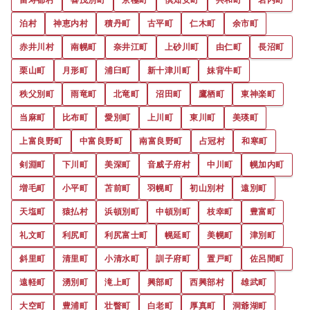
泊村
神恵内村
積丹町
古平町
仁木町
余市町
赤井川村
南幌町
奈井江町
上砂川町
由仁町
長沼町
栗山町
月形町
浦臼町
新十津川町
妹背牛町
秩父別町
雨竜町
北竜町
沼田町
鷹栖町
東神楽町
当麻町
比布町
愛別町
上川町
東川町
美瑛町
上富良野町
中富良野町
南富良野町
占冠村
和寒町
剣淵町
下川町
美深町
音威子府村
中川町
幌加内町
増毛町
小平町
苫前町
羽幌町
初山別村
遠別町
天塩町
猿払村
浜頓別町
中頓別町
枝幸町
豊富町
礼文町
利尻町
利尻富士町
幌延町
美幌町
津別町
斜里町
清里町
小清水町
訓子府町
置戸町
佐呂間町
遠軽町
湧別町
滝上町
興部町
西興部村
雄武町
大空町
豊浦町
壮瞥町
白老町
厚真町
洞爺湖町