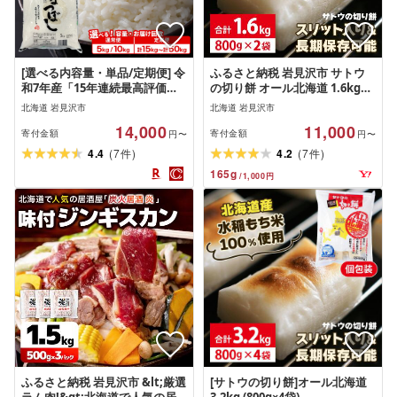
[選べる内容量・単品/定期便] 令
ふるさと納税 岩見沢市 サトウ
和7年産「15年連続最高評価特A
の切り餅 オール北海道 1.6kg
獲得」岩見沢米「ななつぼし」
(800g×2袋)
北海道 岩見沢市
北海道 岩見沢市
北海道一の米処“岩見沢"の自信
14,000
11,000
作![5kg・10kg・15kg・20kg・
寄付金額
寄付金額
円〜
円〜
25kg・30kg・50kg]|お米 精米
(
)
(
)
4.4
7
4.2
7
件
件
岩見沢市 小分け JAいわみざわ
165
g
/
1,000
円
ふるさと納税 岩見沢市 &lt;厳選
[サトウの切り餅]オール北海道