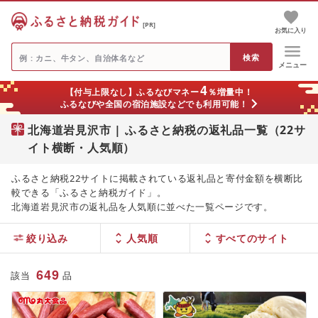
[PR]
お気に入り
メニュー
4
【付与上限なし】ふるなびマネー
％増量中！
ふるなびや全国の宿泊施設などでも利用可能！
北海道岩見沢市 | ふるさと納税の返礼品一覧（22サ
イト横断・人気順）
ふるさと納税22サイトに掲載されている返礼品と寄付金額を横断比
較できる「ふるさと納税ガイド」。
北海道岩見沢市の返礼品を人気順に並べた一覧ページです。
絞り込み
人気順
649
該当
品