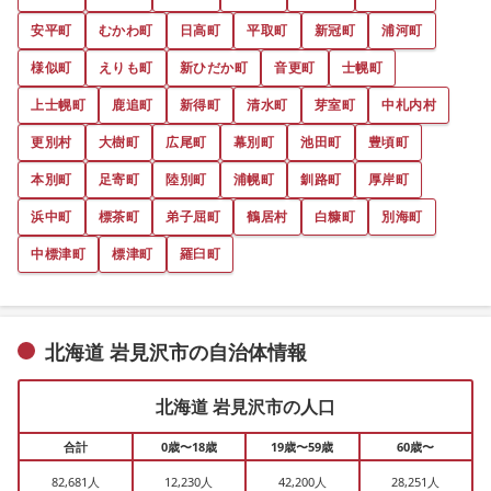
安平町
むかわ町
日高町
平取町
新冠町
浦河町
様似町
えりも町
新ひだか町
音更町
士幌町
上士幌町
鹿追町
新得町
清水町
芽室町
中札内村
更別村
大樹町
広尾町
幕別町
池田町
豊頃町
本別町
足寄町
陸別町
浦幌町
釧路町
厚岸町
浜中町
標茶町
弟子屈町
鶴居村
白糠町
別海町
中標津町
標津町
羅臼町
北海道 岩見沢市の自治体情報
北海道 岩見沢市の人口
合計
0歳〜18歳
19歳〜59歳
60歳〜
82,681人
12,230人
42,200人
28,251人