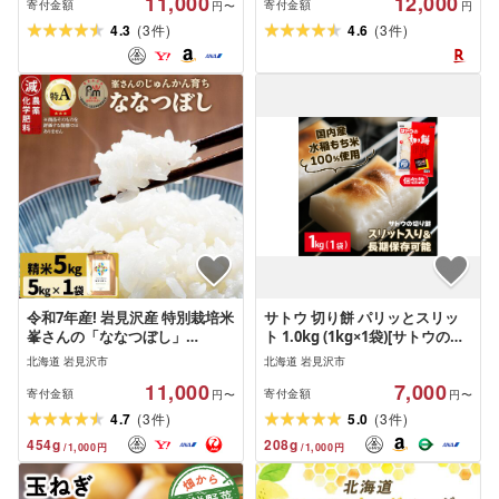
11,000
12,000
3セット[定期便]全2回〜12回 |
寄付金額
寄付金額
円〜
円
ベーカリーカンスケ スイーツ
(
)
(
)
4.3
3
4.6
3
件
件
チョコ ケーキ プレミアム小麦
キタノカオリ100% パン屋 おや
つ
令和7年産! 岩見沢産 特別栽培米
サトウ 切り餅 パリッとスリッ
峯さんの「ななつぼし」
ト 1.0kg (1kg×1袋)[サトウの切
5kg[29101]
り餅]
北海道 岩見沢市
北海道 岩見沢市
11,000
7,000
寄付金額
寄付金額
円〜
円〜
(
)
(
)
4.7
3
5.0
3
件
件
454
g
208
g
/
1,000
円
/
1,000
円