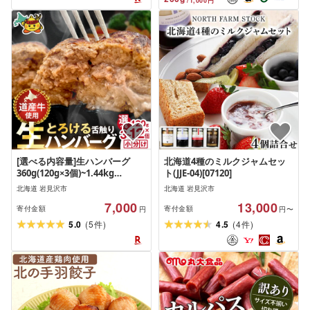
/
1,000
円
[選べる内容量]生ハンバーグ
北海道4種のミルクジャムセッ
360g(120g×3個)~1.44kg
ト(JJE-04)[07120]
(120g×12個) | ハンバーグ 生ハ
北海道 岩見沢市
北海道 岩見沢市
ンバーグ 焼くだけ 簡単調理 冷
7,000
13,000
凍 チルド 北海道産牛 ジューシ
寄付金額
寄付金額
円
円〜
ー 北海道 岩見沢市
(
)
(
)
5.0
5
4.5
4
件
件