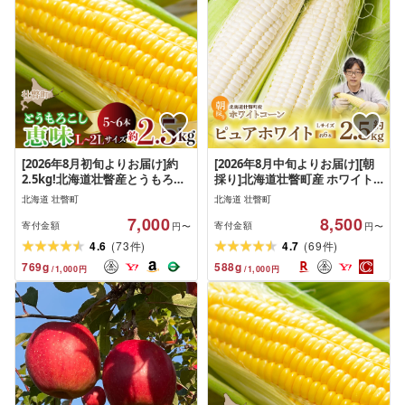
[2026年8月初旬よりお届け]約
[2026年8月中旬よりお届け][朝
2.5kg!北海道壮瞥産とうもろこ
採り]北海道壮瞥町産 ホワイト
し(恵味)[L〜2Lサイズ 5〜6本]
コーン「ピュアホワイト」Lサ
北海道 壮瞥町
北海道 壮瞥町
イズ以上6本(約2.5kg)ふるさと
7,000
8,500
納税 人気 おすすめ ランキング
寄付金額
寄付金額
円〜
円〜
ピュアホワイト 白い 白 トウモ
(
)
(
)
4.6
73
4.7
69
件
件
ロコシ とうもろこし 野菜 甘い
769
g
588
g
/
1,000
円
/
1,000
円
北海道 壮瞥町 送料無料