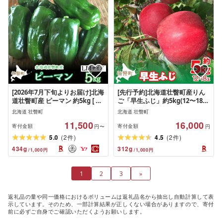
[2026年7月下旬よりお届け]北海
[先行予約]北海道壮瞥町産りん
道壮瞥町産 ピーマン 約5kg [ ふ
ご「早生ふじ」約5kg(12〜18
るさと納税 人気 おすすめ ラン
玉)[2026年10月中旬よりお届け]
北海道 壮瞥町
北海道 壮瞥町
キング ピーマン ぴーまん 野菜
[ りんご リンゴ 林檎 ふじ 早生
11,500
16,000
肉厚 食べやすい おいしい サラ
ふじ 蜜入り 5kg ジュース 果物
寄付金額
寄付金額
円〜
円
ダ バーベキュー 肉詰め 北海道
くだもの フルーツ 送料無料 ]S
(
)
(
)
5.0
2
4.5
2
件
件
壮瞥町 送料無料 ]
434
g
312
g
/
1,000
円
/
1,000
円
1
2
3
»
返礼品の量や同一価格におけるボリュームは返礼品名から抽出し自動計算して表
示しています。そのため、一部計算結果が正しくない場合がありますので、寄付
前に必ずご自身でご確認いただくようお願いします。