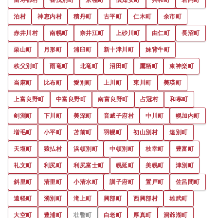
泊村
神恵内村
積丹町
古平町
仁木町
余市町
赤井川村
南幌町
奈井江町
上砂川町
由仁町
長沼町
栗山町
月形町
浦臼町
新十津川町
妹背牛町
秩父別町
雨竜町
北竜町
沼田町
鷹栖町
東神楽町
当麻町
比布町
愛別町
上川町
東川町
美瑛町
上富良野町
中富良野町
南富良野町
占冠村
和寒町
剣淵町
下川町
美深町
音威子府村
中川町
幌加内町
増毛町
小平町
苫前町
羽幌町
初山別村
遠別町
天塩町
猿払村
浜頓別町
中頓別町
枝幸町
豊富町
礼文町
利尻町
利尻富士町
幌延町
美幌町
津別町
斜里町
清里町
小清水町
訓子府町
置戸町
佐呂間町
遠軽町
湧別町
滝上町
興部町
西興部村
雄武町
大空町
豊浦町
壮瞥町
白老町
厚真町
洞爺湖町