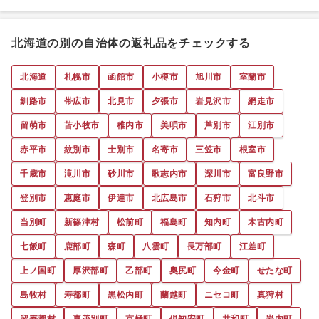
北海道の別の自治体の返礼品をチェックする
北海道
札幌市
函館市
小樽市
旭川市
室蘭市
釧路市
帯広市
北見市
夕張市
岩見沢市
網走市
留萌市
苫小牧市
稚内市
美唄市
芦別市
江別市
赤平市
紋別市
士別市
名寄市
三笠市
根室市
千歳市
滝川市
砂川市
歌志内市
深川市
富良野市
登別市
恵庭市
伊達市
北広島市
石狩市
北斗市
当別町
新篠津村
松前町
福島町
知内町
木古内町
七飯町
鹿部町
森町
八雲町
長万部町
江差町
上ノ国町
厚沢部町
乙部町
奥尻町
今金町
せたな町
島牧村
寿都町
黒松内町
蘭越町
ニセコ町
真狩村
留寿都村
喜茂別町
京極町
倶知安町
共和町
岩内町