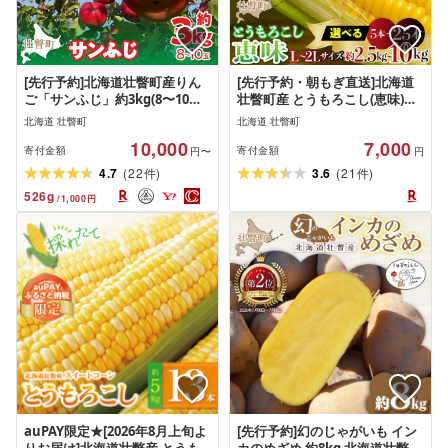
[先行予約]北海道壮瞥町産りん
[先行予約・朝もぎ直送]北海道
ご「サンふじ」約3kg(8〜10玉)
壮瞥町産 とうもろこし(恵味)選
[2026年12月上旬にお届け] [ り
べる内容量 約2.5kg〜10kg(5
北海道 壮瞥町
北海道 壮瞥町
んご リンゴ 林檎 ふじ サンふじ
本〜25本) L〜2Lサイズ 8月初旬
10,000
7,000
蜜入り 5kg ジュース 果物 くだ
より順次お届け
寄付金額
寄付金額
円〜
円
もの フルーツ 送料無料 ]
(
)
(
)
4.7
22
3.6
21
件
件
526
g
/
1,000
円
auPAY限定★[2026年8月上旬よ
[先行予約]幻のじゃがいも イン