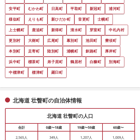
安平町
むかわ町
日高町
平取町
新冠町
浦河町
様似町
えりも町
新ひだか町
音更町
士幌町
上士幌町
鹿追町
新得町
清水町
芽室町
中札内村
更別村
大樹町
広尾町
幕別町
池田町
豊頃町
本別町
足寄町
陸別町
浦幌町
釧路町
厚岸町
浜中町
標茶町
弟子屈町
鶴居村
白糠町
別海町
中標津町
標津町
羅臼町
北海道 壮瞥町の自治体情報
北海道 壮瞥町の人口
合計
0歳〜18歳
19歳〜59歳
60歳〜
2,565人
349人
1,207人
1,009人