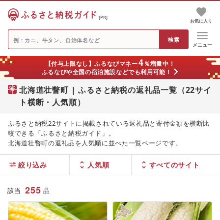
[PR]
お気に入り
メニュー
4
【付与上限なし】ふるなびマネー
％増量中！
ふるなびや全国の宿泊施設などでも利用可能！
北海道壮瞥町 | ふるさと納税の返礼品一覧（22サイ
ト横断・人気順）
ふるさと納税22サイトに掲載されている返礼品と寄付金額を横断比
較できる「ふるさと納税ガイド」。
北海道壮瞥町の返礼品を人気順に並べた一覧ページです。
絞り込み
人気順
255
該当
品