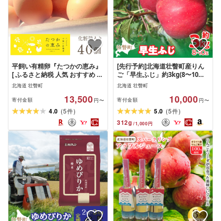
平飼い有精卵『たつかの恵み』
[先行予約]北海道壮瞥町産りん
[ ふるさと納税 人気 おすすめ ラ
ご「早生ふじ」約3kg(8〜10
ンキング 卵 たまご タマゴ 生卵
玉)2026年10[月中旬よりお届け]
北海道 壮瞥町
北海道 壮瞥町
新鮮 たまごかけご飯 目玉焼き
13,500
10,000
ゆでたまご 卵焼き 北海道 壮瞥
寄付金額
寄付金額
円〜
円〜
町 送料無料 ]
(
)
(
)
4.0
5
5.0
5
件
件
312
g
/
1,000
円