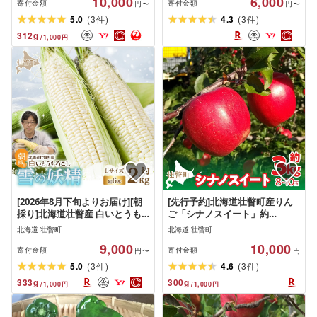
10,000
6,000
ト パン ヨーグルト クッキー ケ
寄付金額
寄付金額
円〜
円〜
ーキ 北海道 壮瞥町 送料無料 ]
(
)
(
)
5.0
3
4.3
3
件
件
312
g
/
1,000
円
[2026年8月下旬よりお届け][朝
[先行予約]北海道壮瞥町産りん
採り]北海道壮瞥産 白いとうも
ご「シナノスイート」約
ろこし「雪の妖精」Lサイズ6本
3kg(8〜10玉)[2026年10月下旬
北海道 壮瞥町
北海道 壮瞥町
(約2kg) [ ふるさと納税 人気 お
よりお届け][ りんご リンゴ 林檎
9,000
10,000
すすめ ランキング ホワイトコ
シナノスイート 蜜入り 5kg ジ
寄付金額
寄付金額
円〜
円
ーン 雪の妖精 白い 白 トウモロ
ュース 果物 くだもの フルーツ
(
)
(
)
5.0
3
4.6
3
件
件
コシ とうもろこし 野菜 甘い 北
送料無料 おすすめ ランキング
333
g
300
g
/
1,000
円
/
1,000
円
海道 壮瞥町 送料無料 ]
コスパ ]S