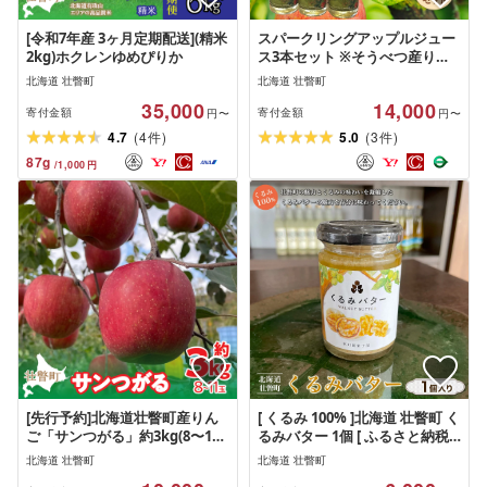
[令和7年産 3ヶ月定期配送](精米
スパークリングアップルジュー
2kg)ホクレンゆめぴりか
ス3本セット ※そうべつ産りん
ご100%使用
北海道 壮瞥町
北海道 壮瞥町
35,000
14,000
寄付金額
寄付金額
円〜
円〜
(
)
(
)
4.7
4
5.0
3
件
件
87
g
/
1,000
円
[先行予約]北海道壮瞥町産りん
[ くるみ 100% ]北海道 壮瞥町 く
ご「サンつがる」約3kg(8〜11
るみバター 1個 [ ふるさと納税
玉)[2026年9月下旬よりお届け]
人気 おすすめ ランキング くる
北海道 壮瞥町
北海道 壮瞥町
み クルミ バター ばたー トース