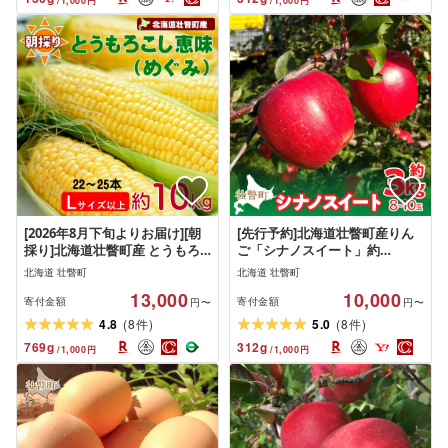
/
1,000
円
/
1,000
円
[2026年8月下旬よりお届け][朝
[先行予約]北海道壮瞥町産りん
採り]北海道壮瞥町産 とうもろ
ご「シナノスイート」約
こし恵味(めぐみ)Lサイズ以上約
3kg(8〜10玉)[2026年10月下旬
北海道 壮瞥町
北海道 壮瞥町
10kg(22〜25本)[ ふるさと納税
よりお届け]
13,000
10,000
人気 とうもろこし 恵味 めぐみ
寄付金額
寄付金額
円〜
円〜
コーン 朝採り スープ 野菜 旬 甘
(
)
(
)
4.8
8
5.0
8
件
件
い 新鮮 北海道産 北海道 壮瞥町
769
g
312
g
/
1,000
円
/
1,000
円
送料無料 ]