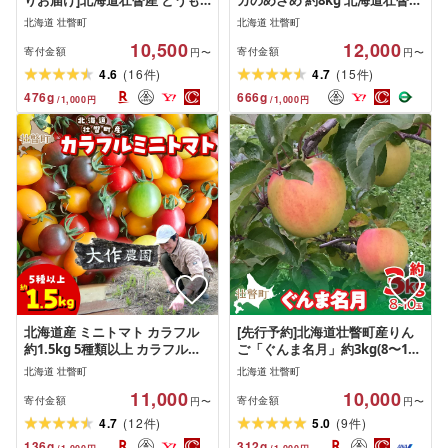
りお届け]北海道壮瞥産 とうも
カのめざめ 約8kg 北海道壮瞥町
ろこし(スイートコーン)13本 約
産 8月下旬頃よりお届け
北海道 壮瞥町
北海道 壮瞥町
5kg
10,500
12,000
寄付金額
寄付金額
円〜
円〜
(
)
(
)
4.6
16
4.7
15
件
件
476
g
666
g
/
1,000
円
/
1,000
円
北海道産 ミニトマト カラフル
[先行予約]北海道壮瞥町産りん
約1.5kg 5種類以上 カラフルミ
ご「ぐんま名月」約3kg(8〜10
ニトマト 食べ比べ 濃い旨み 20
玉) [2026年11月中旬よりお届け]
北海道 壮瞥町
北海道 壮瞥町
種類から厳選 大作農園 北海道
[ りんご リンゴ 林檎 ぐんま名月
11,000
10,000
壮瞥町
蜜入り 5kg ジュース 果物 くだ
寄付金額
寄付金額
円〜
円〜
もの フルーツ 送料無料 ]
(
)
(
)
4.7
12
5.0
9
件
件
136
g
312
g