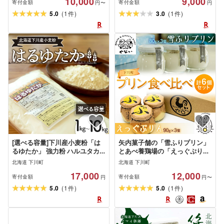
10,000
9,000
産 北海道 下川町 F4G-0139var
ツ トマト グルメ 故郷 ふるさと
寄付金額
寄付金額
円〜
円
納税 国産 北海道産 北海道 下川
(
)
(
)
5.0
1
3.0
1
件
件
町 F4G-0347var
[選べる容量]下川産小麦粉「は
矢内菓子舗の「雪ふりプリン」
るゆたか」 強力粉 ハルユタカ
とあべ養鶏場の「えっぐぷり
国産小麦 パン ベーグル ピザ ド
ん」食べ比べ6個セット お菓子
北海道 下川町
北海道 下川町
ーナツ 故郷 ふるさと 納税 国産
おかし デザート スイーツ 洋菓
17,000
12,000
北海道産 北海道 下川町 F4G-
子 故郷 ふるさと 納税 国産 北海
寄付金額
寄付金額
円
円〜
0008ver
道産 北海道 下川町 6個セット
(
)
(
)
5.0
1
5.0
1
件
件