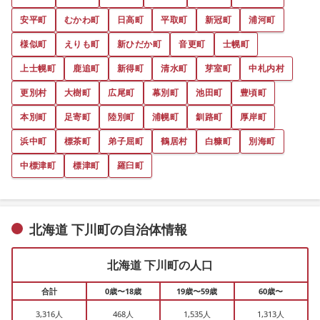
安平町
むかわ町
日高町
平取町
新冠町
浦河町
様似町
えりも町
新ひだか町
音更町
士幌町
上士幌町
鹿追町
新得町
清水町
芽室町
中札内村
更別村
大樹町
広尾町
幕別町
池田町
豊頃町
本別町
足寄町
陸別町
浦幌町
釧路町
厚岸町
浜中町
標茶町
弟子屈町
鶴居村
白糠町
別海町
中標津町
標津町
羅臼町
北海道 下川町の自治体情報
北海道 下川町の人口
合計
0歳〜18歳
19歳〜59歳
60歳〜
3,316人
468人
1,535人
1,313人