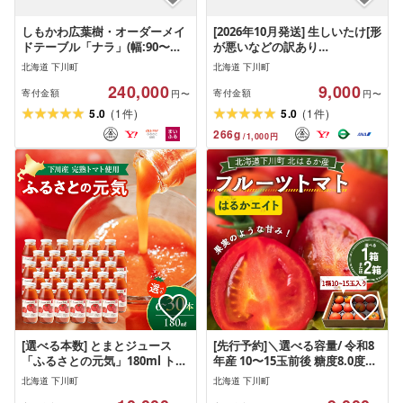
しもかわ広葉樹・オーダーメイ
[2026年10月発送] 生しいたけ[形
ドテーブル「ナラ」(幅:90〜
が悪いなどの訳あり
120cm/奥行き:20〜60cm/厚
品]1.6kg(200g×8袋)
北海道 下川町
北海道 下川町
み:2.7cm/高さ:70cm)
240,000
9,000
寄付金額
寄付金額
円〜
円〜
(
)
(
)
5.0
1
5.0
1
件
件
266
g
/
1,000
円
[選べる本数] とまとジュース
[先行予約]＼選べる容量/ 令和8
「ふるさとの元気」180ml トマ
年産 10〜15玉前後 糖度8.0度以
ト 桃太郎 宗谷の塩 野菜 やさい
上 北はるか産フルーツトマト
北海道 下川町
北海道 下川町
故郷 ふるさと 納税 国産 北海道
はるかエイト 1箱or2箱 フルー