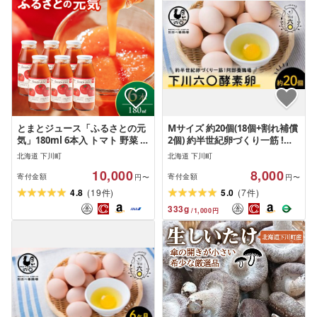
とまとジュース「ふるさとの元
Mサイズ 約20個(18個+割れ補償
気」180ml 6本入 トマト 野菜 や
2個) 約半世紀卵づくり一筋 !
さい 故郷 ふるさと 納税 国産 北
『下川六〇酵素卵』 下川ろくま
北海道 下川町
北海道 下川町
海道産 北海道 下川町
る あべ養鶏場 割れ補償付き た
10,000
8,000
まご
寄付金額
寄付金額
円〜
円〜
(
)
(
)
4.8
19
5.0
7
件
件
333
g
/
1,000
円