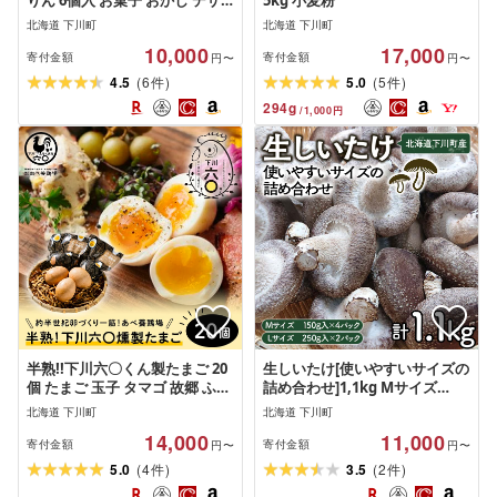
りん 6個入 お菓子 おかし デザ
5kg 小麦粉
ート スイーツ 洋菓子 故郷 ふる
北海道 下川町
北海道 下川町
さと 納税 国産 北海道産 北海道
10,000
17,000
下川町 6個セット
寄付金額
寄付金額
円〜
円〜
(
)
(
)
4.5
6
5.0
5
件
件
294
g
/
1,000
円
半熟!!下川六〇くん製たまご 20
生しいたけ[使いやすいサイズの
個 たまご 玉子 タマゴ 故郷 ふる
詰め合わせ]1,1kg Mサイズ
さと 納税 国産 北海道産 北海道
(150g×4パック) Lサイズ(250g×2
北海道 下川町
北海道 下川町
下川町
パック) 軸太 肉厚 椎茸 シイタケ
14,000
11,000
野菜 やさい 故郷 ふるさと 納税
寄付金額
寄付金額
円〜
円〜
国産 北海道産 北海道 下川町
(
)
(
)
5.0
4
3.5
2
件
件