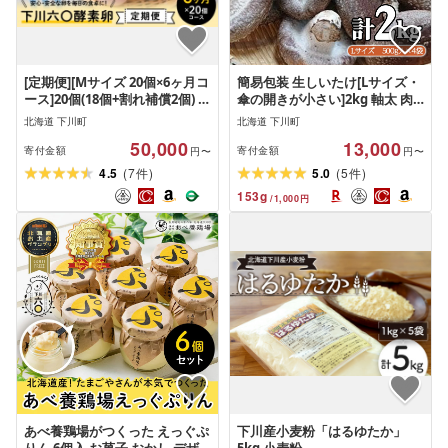
[定期便][Mサイズ 20個×6ヶ月コ
簡易包装 生しいたけ[Lサイズ・
ース]20個(18個+割れ補償2個) 安
傘の開きが小さい]2kg 軸太 肉
心・安全な『下川六〇酵素卵』
厚 椎茸 シイタケ 野菜 やさい 故
北海道 下川町
北海道 下川町
を毎日の食卓に! 下川ろくまる
郷 ふるさと 納税 北海道 下川町
50,000
13,000
あべ養鶏場 割れ補償付き ブラ
直径約6cm
寄付金額
寄付金額
円〜
円〜
ンド卵 たまご
(
)
(
)
4.5
7
5.0
5
件
件
153
g
/
1,000
円
あべ養鶏場がつくった えっぐぷ
下川産小麦粉「はるゆたか」