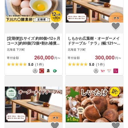
[定期便][Lサイズ 約80個×12ヶ月
しもかわ広葉樹・オーダーメイ
コース]約80個(72個+割れ補償8
ドテーブル「ナラ」(幅:121〜
個) 下川ブランド『下川六〇酵
150cm/奥行き:20〜60cm/厚
北海道 下川町
北海道 下川町
素卵』1年間お届け! ブランド卵
み:2.7cm/高さ:70cm)
260,000
300,000
下川ろくまる あべ養鶏場 割れ
寄付金額
寄付金額
円〜
円〜
補償付き たまご
(
)
(
)
5.0
1
5.0
1
件
件