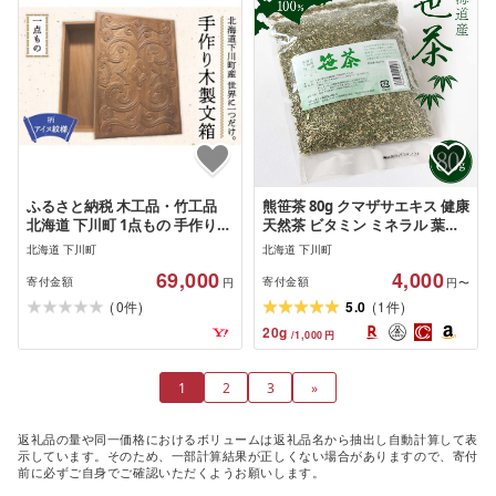
ふるさと納税 木工品・竹工品
熊笹茶 80g クマザサエキス 健康
北海道 下川町 1点もの 手作り木
天然茶 ビタミン ミネラル 葉緑
製文箱 C 故郷 ふるさと 納税 北
素 ふるさと 納税 北海道 下川町
北海道 下川町
北海道 下川町
海道 下川町 F4G-0057 C アイヌ
69,000
4,000
紋様
寄付金額
寄付金額
円
円〜
(
)
(
)
0
5.0
1
件
件
20
g
/
1,000
円
1
2
3
»
返礼品の量や同一価格におけるボリュームは返礼品名から抽出し自動計算して表
示しています。そのため、一部計算結果が正しくない場合がありますので、寄付
前に必ずご自身でご確認いただくようお願いします。