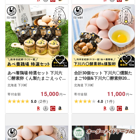
あべ養鶏場 特選セット 下川六
合計30個セット 下川六〇燻製た
〇酵素卵 くん製たまご えっぐ
まご10個&下川六〇酵素卵20個
ぷりん たまご 玉子 タマゴ プリ
ブランド卵 たまご 玉子 タマゴ
北海道 下川町
北海道 下川町
ンお菓子 おかし デザート スイ
野菜 やさい 故郷 ふるさと 納税
15,000
11,000
ーツ 洋菓子 故郷 ふるさと 納税
国産 北海道産 北海道 下川町
寄付金額
寄付金額
円〜
円〜
北海道 下川町
(
)
(
)
5.0
2
4.0
1
件
件