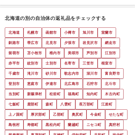
北海道の別の自治体の返礼品をチェックする
北海道
札幌市
函館市
小樽市
旭川市
室蘭市
釧路市
帯広市
北見市
夕張市
岩見沢市
網走市
留萌市
苫小牧市
稚内市
美唄市
芦別市
江別市
赤平市
紋別市
士別市
名寄市
三笠市
根室市
千歳市
滝川市
砂川市
歌志内市
深川市
富良野市
登別市
恵庭市
伊達市
北広島市
石狩市
北斗市
当別町
新篠津村
松前町
福島町
知内町
木古内町
七飯町
鹿部町
森町
八雲町
長万部町
江差町
上ノ国町
厚沢部町
乙部町
奥尻町
今金町
せたな町
島牧村
寿都町
黒松内町
蘭越町
ニセコ町
真狩村
留寿都村
喜茂別町
京極町
倶知安町
共和町
岩内町