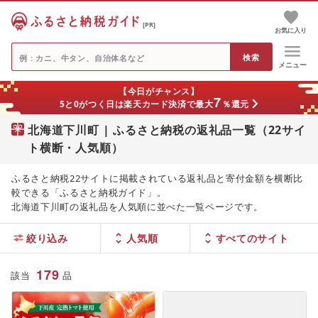
[PR]
お気に入り
メニュー
【今日がチャンス】
7
5と0がつく日は楽天カード決済で最大
％還元
北海道下川町 | ふるさと納税の返礼品一覧（22サイ
ト横断・人気順）
ふるさと納税22サイトに掲載されている返礼品と寄付金額を横断比
較できる「ふるさと納税ガイド」。
北海道下川町の返礼品を人気順に並べた一覧ページです。
絞り込み
人気順
179
該当
品