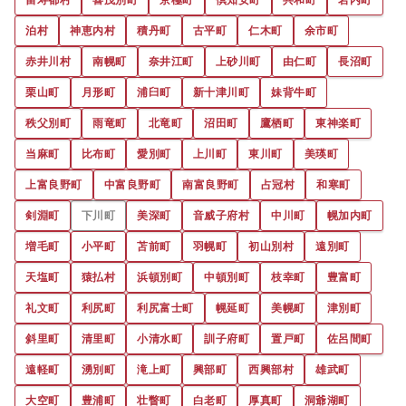
泊村
神恵内村
積丹町
古平町
仁木町
余市町
赤井川村
南幌町
奈井江町
上砂川町
由仁町
長沼町
栗山町
月形町
浦臼町
新十津川町
妹背牛町
秩父別町
雨竜町
北竜町
沼田町
鷹栖町
東神楽町
当麻町
比布町
愛別町
上川町
東川町
美瑛町
上富良野町
中富良野町
南富良野町
占冠村
和寒町
剣淵町
下川町
美深町
音威子府村
中川町
幌加内町
増毛町
小平町
苫前町
羽幌町
初山別村
遠別町
天塩町
猿払村
浜頓別町
中頓別町
枝幸町
豊富町
礼文町
利尻町
利尻富士町
幌延町
美幌町
津別町
斜里町
清里町
小清水町
訓子府町
置戸町
佐呂間町
遠軽町
湧別町
滝上町
興部町
西興部村
雄武町
大空町
豊浦町
壮瞥町
白老町
厚真町
洞爺湖町