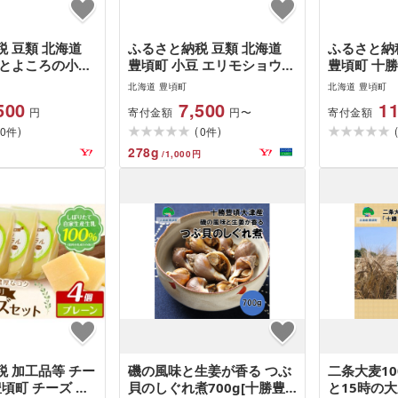
 豆類 北海道
ふるさと納税 豆類 北海道
ふるさと納
勝とよころの小豆
豊頃町 小豆 エリモショウズ
豊頃町 十
わせ えりも小豆
1.6kg 山本農場[30日以内に
紅白詰め合
北海道 豊頃町
北海道 豊頃町
豆 800g×2種
出荷予定(土日祝除く)]北海
きたほたる小
500
7,500
11
寄付金額
寄付金額
円
円〜
0日以内に出荷予
道 十勝 豊頃町 十勝とよこ
山本農場[
)
(
)
く)]北海…
0
ろの小豆 あずき ア…
0
定(土日祝除
件
件
278
g
/
1,000
円
 加工品等 チー
磯の風味と生姜が香る つぶ
二条大麦10
豊頃町 チーズ ゴ
貝のしぐれ煮700g[十勝豊
と15時の大