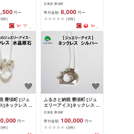
][お申し込みの翌
[30日以内に出荷予定(土日
北海道 豊頃町
]
祝除く)]
,500
8,000
寄付金額
円〜
円〜
(
)
(
)
0
0
件
件
 豊頃町 [ジュ
ふるさと納税 豊頃町 [ジュ
ス]ネックレス 水
エリーアイス]ネックレス シ
ルバー
北海道 豊頃町
0,000
100,000
寄付金額
円〜
円〜
(
)
(
)
0
0
件
件