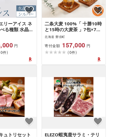
エリーアイス ネ
二条大麦 100%「 十勝10時
選べる種類 水晶原
と15時の大麦茶 」7包×7袋
シルバー 一般社
[12回 定期便 ]" 北海道 十勝
北海道 豊頃町
ロコ[30日以内に
豊頃町 " 特産 数量限定 送料
,000
157,000
寄付金額
円
円
日祝除く)]北海
無料[お申し込みの翌月から
(
)
(
)
特産 ジュエリー
0
出荷]
0
件
件
クセサリー ペンダ
キュトリセット
ELEZO蝦夷鹿サラミ・テリ