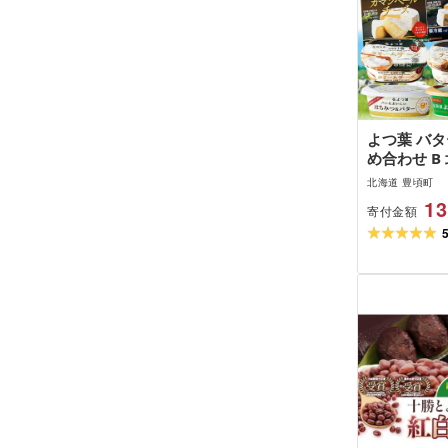
よつ葉 バタ
め合わせ B
十勝 乳製品
北海道 豊頃町
よつ葉バタ
13
寄付金額
朝食 おつま
作り 食べ比
物 贈答用 
限定 送料無
出荷]