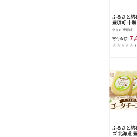
ふるさと納税
豊頃町 十
紅白詰め合
北海道 豊頃町
きたほたる小
7,
寄付金額
山本農場[3
(
定(土日祝除
ふるさと納税
ズ 北海道 