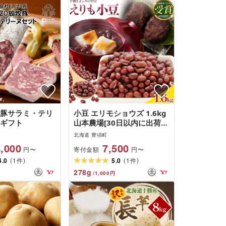
放牧豚サラミ・テリ
小豆 エリモショウズ 1.6kg
 ギフト
山本農場[30日以内に出荷予
定(土日祝除く)]
北海道 豊頃町
,000
7,500
寄付金額
円〜
円〜
(
)
(
)
4.0
1
5.0
1
件
件
278
g
/
1,000
円