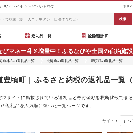
9,177,494件（2026年8月8日時点）
本サイ
説
返礼品一覧
控除額計算
4
なびマネー
％増量中！
ふるなびや全国の宿泊施設
海道地方の返礼品一覧
北海道の返礼品一覧
豊頃町の返礼品一覧
道豊頃町 | ふるさと納税の返礼品一覧
税22サイトに掲載されている返礼品と寄付金額を横断比較でき
町の返礼品を人気順に並べた一覧ページです。
サイト：