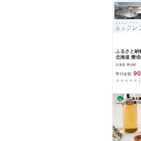
ふるさと納
北海道 豊頃
リーアイス 
北海道 豊頃町
原石 一般
90
寄付金額
[30日以内
(
祝除く)]北