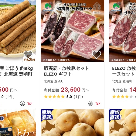
産 ごぼう 約8kg
蝦夷鹿・放牧豚セット
ELEZO 
 北海道 豊頃町
ELEZO ギフト
ーヌセット
北海道 豊頃町
北海道 豊頃町
500
23,500
14
寄付金額
寄付金額
円〜
円〜
(
)
(
)
5.0
1
5.0
1
件
件
円