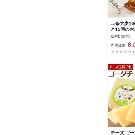
二条大麦10
と15時の大
袋"北海道 
北海道 豊頃町
産 数量限定
8,
寄付金額
以内に出荷
(
く)]
チーズ ゴー