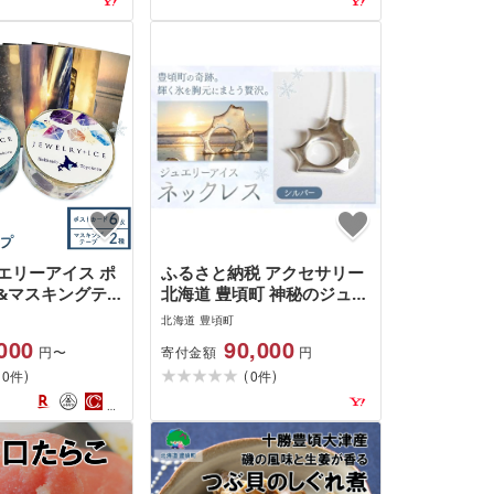
エリーアイス ポ
ふるさと納税 アクセサリー
&マスキングテ
北海道 豊頃町 神秘のジュエ
 ポスタカード 6
リーアイス ネックレス シル
北海道 豊頃町
グテープ 2種 一
バー 一般社団法人ココロコ
000
90,000
寄付金額
円〜
円
ココロコ[30日以
[30日以内に出荷予定(土日
(
)
(
)
(土日祝除く)]
0
祝除く)]北海道 豊頃…
0
件
件
町 特産 はがき
 装飾 雑貨 文房
 おしゃれ