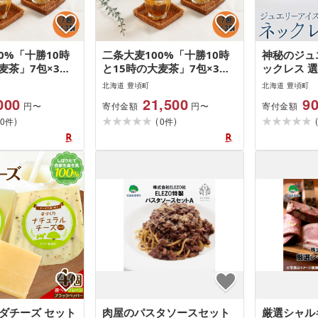
0%「十勝10時
二条大麦100%「十勝10時
神秘のジュ
麦茶」7包×3
と15時の大麦茶」7包×3袋
ックレス 
十勝 豊頃町" 特
[3回定期便]"北海道 十勝 豊
石 または 
北海道 豊頃町
北海道 豊頃町
 送料無料[30日
頃町" 特産 数量限定 送料無
団法人ココ
000
21,500
90
寄付金額
寄付金額
円〜
円〜
予定(土日祝除
料[お申し込みの翌月から出
出荷予定(土
)
(
)
0
荷]
0
道 豊頃町 
件
件
アイス ア
ント 水晶
ダチーズ セット
肉屋のパスタソースセット
厳選シャル