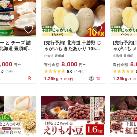
ー と チーズ 詰
[先行予約] 北海道 十勝野 じ
[先行予約]
 北海道 豊頃町産
ゃがいも きたあかり 10kg
ゃがいも メ
 セット よつば
芋 いも
芋 いも
北海道 豊頃町
北海道 豊頃町
ー よつ葉チーズ
,000
8,000
8,
寄付金額
寄付金額
円〜
円〜
み 料理 お菓子
(
)
(
)
べ ギフト 贈り
5.0
1
5.0
1
件
件
プレゼント 数量
1.25
kg
1.25
kg
/
1,000
円
/
1,00
料 [30日以内に