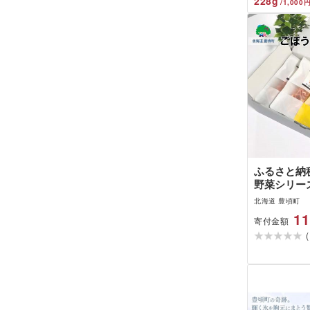
228
g
/
1,000
ふるさと納税
野菜シリー
じん ギフ
北海道 豊頃町
11
寄付金額
(