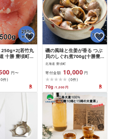
250g×2[若竹丸
磯の風味と生姜が香る つぶ
海道 十勝 豊頃町"
貝のしぐれ煮700g[十勝豊
定 送料無料 海
頃町大津産][松村商店]" 北
北海道 豊頃町
人気 グルメ 魚介
海道 十勝 豊頃町" 特産 国産
500
10,000
寄付金額
円〜
円
鮮 ごはんのお供
北海道産 大津産 粒貝 ツブ
(
)
(
)
プチ食感 酒の肴
0
貝 つぶ 珍味 あて 酒の肴 お
0
件
件
かず[30日以内
つまみ 数量限定 送料無料
70
g
/
1,000
円
土日祝除く)]
[30日以内に出荷予定(土日
祝除く)]