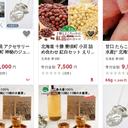
税 アクセサリー
北海道 十勝 豊頃町 小豆 詰
甘口 たらこ 
町 神秘のジュエ
め合わせ 紅白セット えりも
水産]" 北
ネックレス 水晶
小豆 きたほたる小豆 選べる
特産 数量限
北海道 豊頃町
北海道 豊頃町
社団法人ココロコ
内容量 800g×2種 1.6kg×2
鮮 たらこ 
,000
7,500
9,
寄付金額
寄付金額
円
円
に出荷予定(土日
種 山本農場 あずき アズキ
類 魚介 海
)
(
)
海道 豊頃…
0
豆 赤飯 あんこ 和菓子 製菓
0
魚卵 プチ
件
件
材料 レシピ本付 農家直送
おつまみ お
66
g
/
1,000
円
送料無料 [30日以内に出荷
に出荷予定(
予定(土日祝除く)]