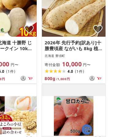
北海道 十勝野 じ
2026年 先行予約[訳あり]十
ークイン 10kg
勝豊頃産 ながいも 8kg 植村
農場 [12月上旬頃から出荷]
北海道 豊頃町
000
10,000
寄付金額
円〜
円〜
(
)
(
)
5.0
1
4.0
1
件
件
800
g
0
円
/
1,000
円