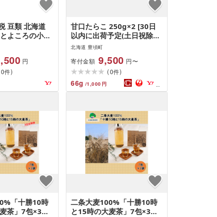
税 豆類 北海道
甘口たらこ 250g×2 [30日
勝とよころの小豆
以内に出荷予定(土日祝除
わせ えりも小豆
く)]
北海道 豊頃町
豆 1.6kg×2種
,500
9,500
寄付金額
円
円〜
30日以内に出荷予
(
)
(
)
く)]北…
0
0
件
件
66
g
/
1,000
円
0%「十勝10時
二条大麦100%「十勝10時
麦茶」7包×3袋
と15時の大麦茶」7包×3袋