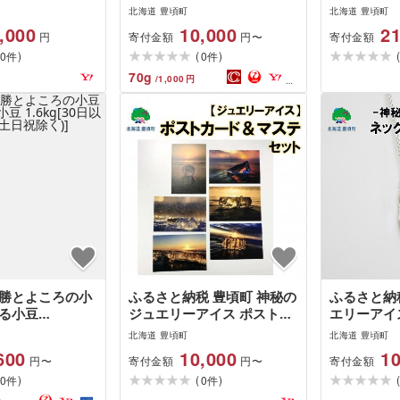
セット しぼりた
頃町大津産][松村商店][30日
[3回定期便
北海道 豊頃町
北海道 豊頃町
生乳 100% プレ
以内に出荷予定(土日祝除
月から出荷
,000
10,000
21
寄付金額
寄付金額
円
円〜
 4個 チーズ工房
く)]
)
(
)
日以内に出…
0
0
件
件
70
g
/
1,000
円
十勝とよころの小
ふるさと納税 豊頃町 神秘の
ふるさと納税
たる小豆
ジュエリーアイス ポストカ
エリーアイ
0日以内に出荷予定
ード&amp;マステ セット
晶 原石
北海道 豊頃町
北海道 豊頃町
]
600
10,000
10
寄付金額
寄付金額
円〜
円〜
)
(
)
0
0
件
件