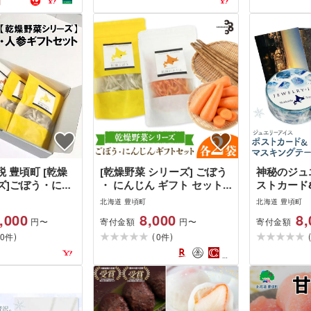
円
 豊頃町 [乾燥
[乾燥野菜 シリーズ] ごぼう
神秘のジュ
ズ]ごぼう・にん
・ にんじん ギフト セット
ストカード
トセット
北海道 十勝 豊頃町 特産 数
ープ セット
北海道 豊頃町
北海道 豊頃町
量限定 送料無料 簡単レシピ
枚 マスキン
,000
8,000
8,
寄付金額
寄付金額
円〜
円〜
栄養価 長期保存[30日以内
般社団法人
)
(
)
0
に出荷予定(土日祝除く)]
0
内に出荷予定
件
件
北海道 豊頃
マステ 便り
具 かわいい