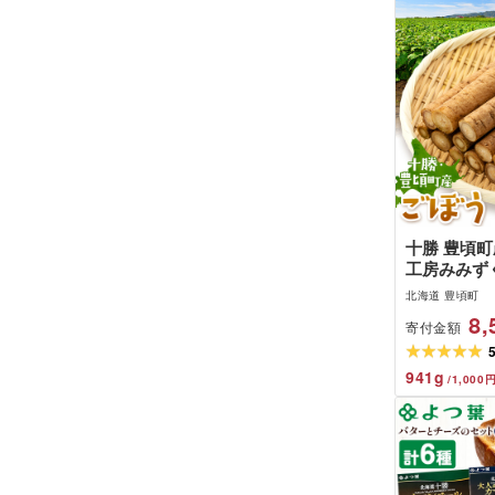
十勝 豊頃町
工房みみずく
北海道 豊頃町
8,
寄付金額
941
g
/
1,000