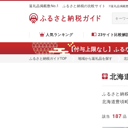
返礼品掲載数No.1 ふるさと納税の比較サイト
※返礼品掲載数：
人気ランキング
23サイト比較解
【付与上限なし】ふる
ふるさと納税ガイドTOP
地域から返礼品を探す
北
北海
ふるさと納
北海道豊頃
187
該当
品