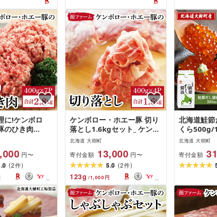
9742]
離島][G1460025]
理に!ケンボロ
ケンボロー・ホエー豚 切り
北海道鮭節
豚のひき肉
落とし1.6kgセット_ ケンボ
くら500g/
送不可地域:離島]
ロー ホエー豚 切り落とし
の醤油屋が
北海道 大樹町
北海道 大樹町
豚 ぶた 美味しい 人気 ギフ
いくらの醤油
,000
13,000
31
寄付金額
寄付金額
円〜
円〜
ト 贈答 送料無料 北海道 [配
くら イク
(
)
(
)
5.0
2
送不可地域:離島]
5.0
2
鮭節だし醤
件
件
送料無料 贈
123
g
円
/
1,000
円
不可地域:離島