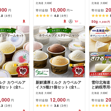
全3回/全6回)_ 豚
イス アイスクリーム 北海道
カマンベー
北海道 大樹町
北海道 大樹町
ト ホエー豚 豚
大樹町 ジェラート スイーツ
カマンベー
000
10,000
20
寄付金額
寄付金額
円
円〜
ース たれ 丼 惣
デザート 人気 美味しい バ
加工品 おつ
(
)
(
)
簡単調理 便利 北
5.0
4
ニラアイス ご当地 [配送不
4.0
4
ず ピザ フォ
件
件
 ギフト プレゼ
可地域:離島]
個 ギフト 
50
g
/
1,000
円
送料無料 [配送不
用 雪印 北
G1396942]
送不可地域:
ルク カウベルア
新鮮濃厚ミルク カウベルア
雪印北海道 
個セット (全1回/
イス5種21個セット (全1回/
と納税専用
3回)_ アイス
毎月定期便全3回)_ アイス
ーズプレー
北海道 大樹町
北海道 大樹町
ーム アイスクリ
アイスクリーム アイスクリ
ル等[配送不
,000
12,000
20
寄付金額
寄付金額
円
円
定期便 北海道
ームセット 定期便 北海道
(
)
(
)
ル便 送料無料
3.3
3
大樹町 クール便 送料無料
3.6
3
件
件
 [配送不可地域:
贈答 ギフト [配送不可地域: