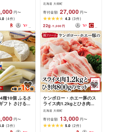
ルチーズ チーズ
(200g×3個) 国産 黒毛和牛 _
北海道 大樹町
ル ちーず 乳製品
牛トロ 牛フレーク とろ と
,000
27,000
寄付金額
円〜
円〜
まみ 晩酌 おか
ろ ごはんのお供 肉丼 牛肉
(
)
(
)
ンデュ 90g×10
5.0
4
ふりかけ 北海道 大樹町 人
4.3
3
件
件
プレゼント 自宅
気 ふるさと ギフト プレゼ
22
g
/
1,000
円
海道 送料無料 [配
ント_[配送不可地域:離島]
離島]
4種10個 ふるさ
ケンボロー・ホエー豚のス
ギフト さけるチ
ライス肉1.2kgとひき肉
ン・カマンベー
800gセット[配送不可地域:
北海道 大樹町
可地域:離島]
離島]
,000
13,000
寄付金額
円〜
円〜
(
)
(
)
5.0
3
5.0
2
件
件