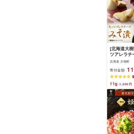
[北海道大
ツアレラチ
130g (総重
北海道 大樹町
送不可地域:
11
寄付金額
11
g
/
1,000
円