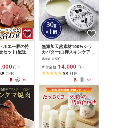
・ホエー豚の特
無添加天然素材100%シラ
せセット[配送不
カバター(白樺スキンケアク
]
リーム)[配送不可地域:離島]
北海道 大樹町
,000
14,000
寄付金額
円〜
円〜
(
)
(
)
4.0
1
5.0
1
件
件