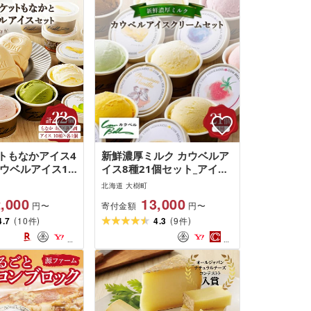
トもなかアイス4
新鮮濃厚ミルク カウベルア
カウベルアイス10
イス8種21個セット_アイス
[増量]_ アイス ア
クリーム アイス ジェラート
北海道 大樹町
 もなか カウベル
スイーツ デザート 北海道
,000
13,000
寄付金額
円〜
円〜
スイーツ デザー
大樹町 バニラ チョコレート
(
)
(
)
 ギフト 贈答 送
4.7
10
人気 美味しい ご当地_[配送
4.3
9
件
件
道 [配送不可地
不可地域:離島]