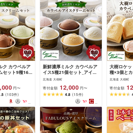
ルク カウベルア
新鮮濃厚ミルク カウベルア
大樹ロケッ
ムセット9種16
イス5種21個セット_アイス
種×3個と
 アイスクリーム
クリーム アイス ジェラート
種 計22個 
北海道 大樹町
北海道 大樹町
カップアイス ス
スイーツ デザート 北海道
イスセット
,000
12,000
12
寄付金額
寄付金額
円〜
円〜
ート 北海道 大
大樹町 バニラ チョコレート
人気 冷凍 
(
)
(
)
美味しい バニラ
4.5
103
人気 美味しい ご当地_[配送
4.8
15
ト 美味しい
件
件
ラ チョコ ミル
不可地域:離島]
料無料 北海
[配送不可地域:離
域:離島]