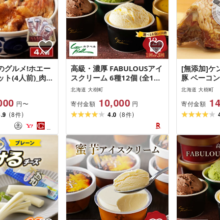
のグルメ!ホエー
高級・濃厚 FABULOUSアイ
[無添加]
ト(4人前)_肉
スクリーム 6種12個 (全1回/
豚 ベーコ
送不可地域:離島]
毎月定期便全3回)_ アイス
不可地域:離
北海道 大樹町
北海道 大樹町
アイスクリーム アイスクリ
000
10,000
14
寄付金額
寄付金額
円〜
円
ームセット デザート スイー
(
)
(
)
4.9
8
ツ 北海道 大樹町 クール便
4.0
8
件
件
送料無料 贈答 ギフト [配送
不可地域:離島][G1398015]