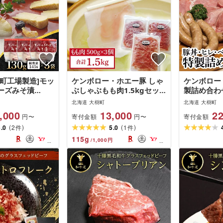
樹町工場製造]モッ
ケンボロー・ホエー豚 しゃ
ケンボロー
ーズみそ漬
ぶしゃぶもも肉1.5kgセッ
製詰め合わ
量145g)×3袋[配
ト[配送不可地域:離島]
可地域:離島
北海道 大樹町
北海道 大樹町
離島]
,000
13,000
22
寄付金額
寄付金額
円〜
円〜
(
)
(
)
5.0
2
5.0
1
件
件
115
g
/
1,000
円