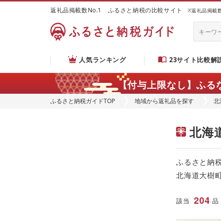
返礼品掲載数No.1 ふるさと納税の比較サイト
※返礼品掲載数：
人気ランキング
23サイト比較解
【付与上限なし】ふる
ふるさと納税ガイドTOP
地域から返礼品を探す
北
北海
ふるさと納
北海道大樹
204
該当
品