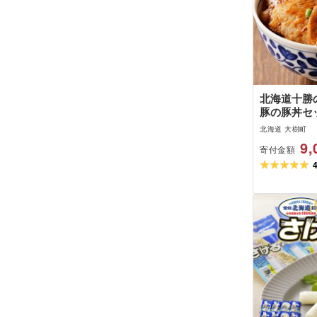
北海道十勝
豚の豚丼セッ
豚肉 _[配
北海道 大樹町
9,
寄付金額