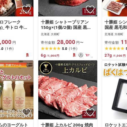
トロフレーク
十勝姫 シャトーブリアン
十勝姫 シン
0g)_ 牛トロ 牛ト
150g×(1個/2個) 国産 黒毛
国産 黒毛
牛とろ 牛とろフ
和牛 グラスフェッドビーフ
ドビーフ[
北海道 大樹町
北海道 大樹町
んのお供 肉丼
ステーキ[配送不可地域:離
島]
,000
28,000
11
寄付金額
寄付金額
円
円〜
け 北海道 大樹
島][G1397950]
(
)
(
)
るさと ギフト プ
5.0
1
5.0
1
件
件
配送不可地域:離
6
g
27
g
/
1,000
円
/
1,000
円
59]
ムのヨーグルト
十勝姫 上カルビ 200g 焼肉
ロケットエ