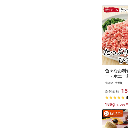
離島][G145
色々なお料
ー・ホエー
2.8kg[配
北海道 大樹町
15
寄付金額
186
g
/
1,000