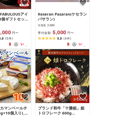
FABULOUSアイ
Keseran Pasaran(ケセラン
8個ギフトセット
パサラン)
ジェラート スイー
北海道 大樹町
 北海道 大樹町
,000
5,000
寄付金額
円〜
円〜
ト プレゼント 贈
(
)
(
)
美味しい ご当地
4.0
5
5.0
4
件
件
コレート [配送
島]
 カマンベールチ
ブランド和牛「十勝姫」姫
0g×10個入り)_
トロフレーク 600g