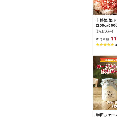
十勝姫 姫
(200g/60
ロフレーク 
北海道 大樹町
レーク ごは
11
寄付金額
牛肉 ふりか
町 人気 ふ
レゼント [
島][G13975
半田ファー