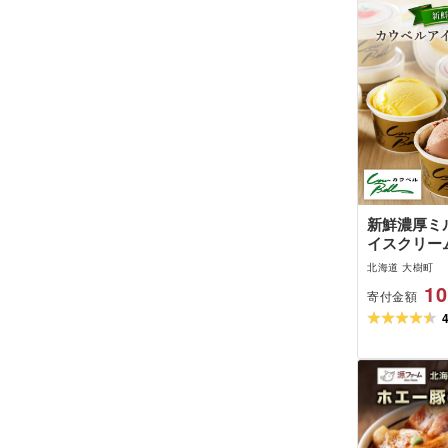
新鮮濃厚ミ
イスクリー
個_ アイス
北海道 大樹町
ジェラート 
10
寄付金額
イーツ デザ
樹町 人気 
アイス バニ
ク メロン 
島]