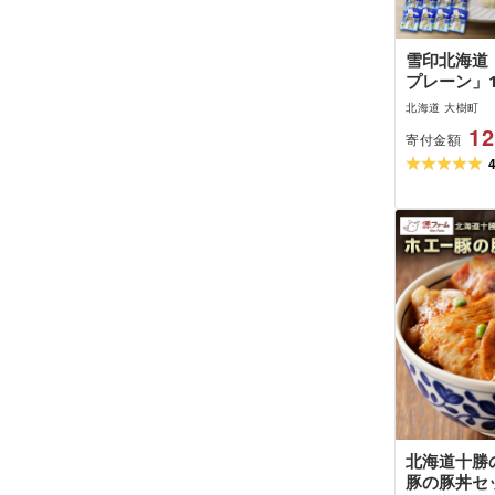
雪印北海道
プレーン」1
ーズ さける
北海道 大樹町
北海道 大樹
12
寄付金額
おつまみ セ
人気 [配送
北海道十勝
豚の豚丼セッ