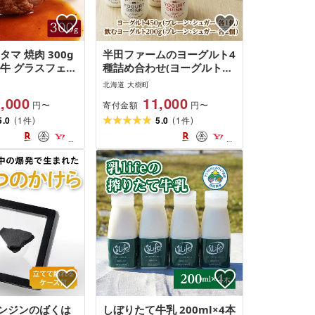
タマ 焼肉 300g
半田ファームのヨーグルト4
和牛 グラスフェッ
種詰め合わせ(ヨーグルト2
配送不可地域:離
種、飲むヨーグルト2種)[配
北海道 大樹町
送不可地域:離島]
,000
11,000
寄付金額
円〜
円〜
(
)
(
)
5.0
1
5.0
1
件
件
ンジンのばくは
しぼりたて牛乳 200ml×4本