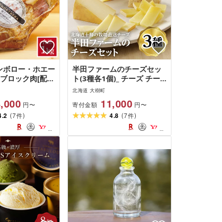
ケンボロー・ホエー
半田ファームのチーズセッ
ンブロック肉[配送
ト(3種各1個)_ チーズ チー
島]
ズセット 3種 美味しい 人気
北海道 大樹町
ギフト 贈答 送料無料 北海
,000
11,000
寄付金額
円〜
円〜
道 [配送不可地域:離島]
(
)
(
)
4.2
7
4.8
7
件
件