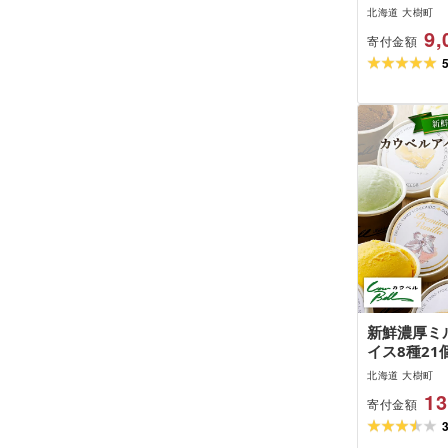
前)(全1回/
北海道 大樹町
丼 豚丼セッ
9,
寄付金額
ロース 肩ロ
菜 おかず 
海道 大樹町
ント 冷凍 
可地域:離島][
新鮮濃厚ミ
イス8種21
毎月定期便全
北海道 大樹町
アイスクリ
13
寄付金額
ームセット 
大樹町 クー
贈答 ギフト