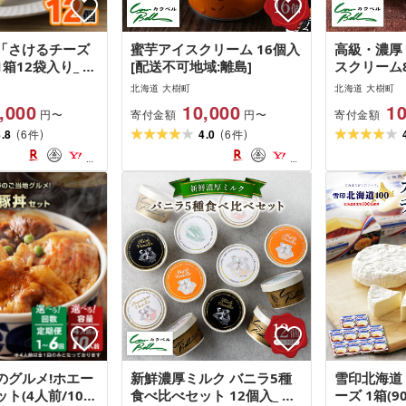
「さけるチーズ
蜜芋アイスクリーム 16個入
高級・濃厚 
箱12袋入り_ チ
[配送不可地域:離島]
スクリーム
チーズ プレーン
_ アイス 
北海道 大樹町
北海道 大樹町
町 雪印 おやつ
ツ デザート
,000
10,000
10
寄付金額
寄付金額
円〜
円〜
ット まとめ買い
ギフトセッ
(
)
(
)
不可地域:離島]
4.8
6
4.0
6
り物 人気 
件
件
バニラ チョ
不可地域:離
のグルメ!ホエー
新鮮濃厚ミルク バニラ5種
雪印北海道
ト(4人前/10人
食べ比べセット 12個入_ ア
ーズ 1箱(9