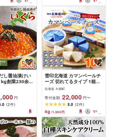
だし醤油漬けい
雪印北海道 カマンベールチ
1kg創業230余年
ーズ 切れてるタイプ 1箱
こだわりぬいた
(90g(6個入り)×10個)_ カマ
北海道 大樹町
漬け_ 海鮮 い
ンベールチーズ チーズ カマ
,000
22,000
寄付金額
円
円〜
ラ 醤油漬けいくら
ンベール 乳製品 おつまみ
(
)
(
)
油 北海道 大樹町
5.0
2
おやつ 切れてる 個包装 便
5.0
2
件
件
答 ギフト [配送
利 手軽 ギフト プレゼント
4
g
/
1,000
円
][G1400243]
自宅用 雪印 北海道 送料無
料 [配送不可地域:離島]