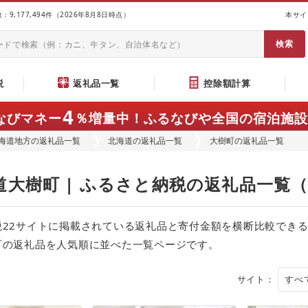
9,177,494件（2026年8月8日時点）
本サイ
説
返礼品一覧
控除額計算
4
なびマネー
％増量中！
ふるなびや全国の宿泊施設
海道地方の返礼品一覧
北海道の返礼品一覧
大樹町の返礼品一覧
道大樹町 | ふるさと納税の返礼品一覧
税22サイトに掲載されている返礼品と寄付金額を横断比較でき
町の返礼品を人気順に並べた一覧ページです。
サイト：