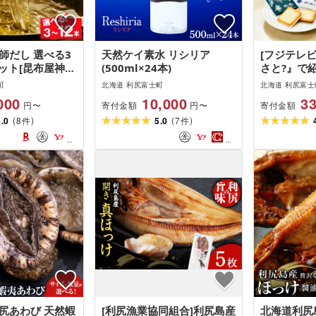
師だし 選べる3
天然ケイ素水 リシリア
[フジテレ
ット[昆布屋神兵
(500ml×24本)
さと?』で紹
るさと納税 利尻
描かれた利
町
北海道 利尻富士町
北海道 利尻富士
さと納税 北海道
ワイト&ブラ
000
10,000
33
寄付金額
寄付金額
円〜
円〜
調味料 料理 だし
缶お菓子 
(
)
(
)
5.0
8
5.0
7
べ比べ 焼き
件
件
菓 お土産
税
尻あわび 天然蝦
[利尻漁業協同組合]利尻島産
北海道利尻