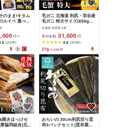
そのまま!キタム
毛ガニ 北海道 利尻・宗谷産
のルイベ 選べる
毛ガニ 特大サイズ(850g前
kg [利尻漁業協
後) 選べる1尾〜5尾 [利尻漁
町
北海道 利尻富士町
海道ふるさと納税
業協同組合]北海道ふるさと
,000
31,000
寄付金額
円〜
円
 ふるさと納税 北
納税 利尻富士町 ふるさと納
(
)
(
)
北海道 海鮮 うに
4.5
23
税 北海道 海鮮 カニ 蟹 毛ガ
4.5
20
件
件
 北海道 うに 雲
ニ 毛蟹 蟹みそ 毛ガニ
27
g
/
1,000
円
フト ウニ 贈答品
せち
&開きほっけセ
おらいの 30cm利尻切り昆
漁業協同組合]北海
布3パックセット[昆布屋神