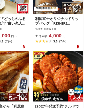
ビ『どっちのふる
利尻富士オリジナルドリッ
介!][白い恋人に
プバッグ「RISHIRI
尻山]白い恋人(ホ
ISLAND BLEND COFFEE」
町
北海道 利尻富士町
ック)36枚入 3
選べる1袋〜18袋北海道ふ
,000
4,000
寄付金額
円〜
円
おやつ クッキー食
るさと納税 利尻富士町 ふる
(
)
(
)
菓子 北海道 名
4.8
7
さと納税 北海道 ドリップコ
3.5
7
件
件
北海道ふるさと納
ーヒー MORIHICO. モリヒ
コ コーヒー ドリップバッグ
ブレンド コーヒー 1000円
2000円
島から「利尻島
[2027年発送予約]チルドで