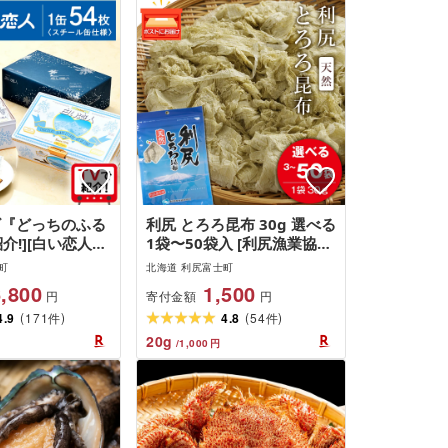
ビ『どっちのふる
利尻 とろろ昆布 30g 選べる
介!][白い恋人に
1袋〜50袋入 [利尻漁業協同
尻山]白い恋人(ホ
組合]昆布 利尻昆布 お出汁
町
北海道 利尻富士町
ック)54枚入北
コンブ こんぶ 北海道産昆布
,800
1,500
寄付金額
円
円
と納税 利尻富士
利尻こんぶ とろろ 昆布 北
(
)
(
)
納税 北海道 白
4.9
171
海道ふるさと納税 利尻富士
4.8
54
件
件
子 焼き菓子 ク
町 ふるさと納税 北海道
20
g
/
1,000
円