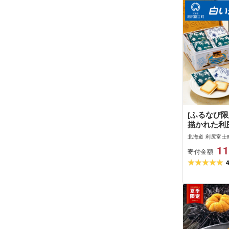
[ふるなび限
描かれた利
ワイト&ブラ
北海道 利尻富士
11
寄付金額