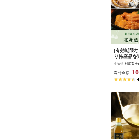
[有効期限な
り特産品を
尻富士町カ
北海道 利尻富士
10
寄付金額