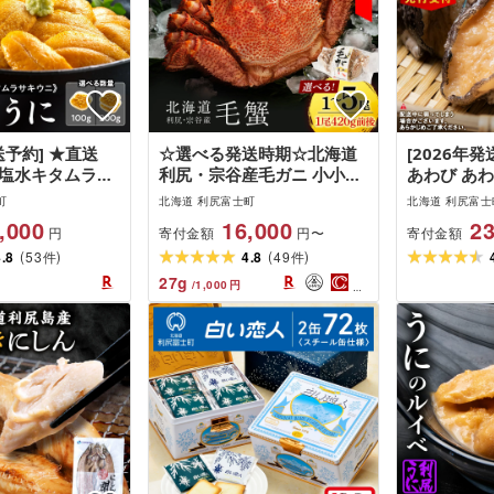
送予約] ★直送
☆選べる発送時期☆北海道
[2026年
 塩水キタムラサ
利尻・宗谷産毛ガニ 小小サ
あわび あわ
る100g〜
イズ(420g前後) 選べる1
島産 直送!
町
北海道 利尻富士町
北海道 利尻富士
ック100g[利尻漁
尾〜5尾[利尻漁業協同組合]
び 選べる50
,000
16,000
23
寄付金額
寄付金額
円
円〜
]北海道ふるさと
北海道ふるさと納税 利尻富
鮮 冷蔵 お
(
)
(
)
士町 ふるさと納
4.8
53
士町 ふるさと納税 北海道
4.8
49
[福士水産
件
件
海鮮 生うに 北海
海鮮 北海道 カニ 蟹 毛ガニ
税 利尻富
27
g
/
1,000
円
 通販 ギフト ウ
毛蟹 蟹みそ 濃厚 蟹棒
北海道産ア
贈り物 塩水生う
味しさに 訳