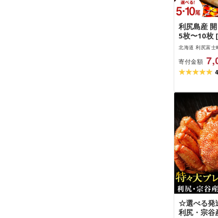
利尻島産 開
5枚〜10枚
合]魚 開き
北海道 利尻富士
小分け 北
7,
寄付金額
利尻富士町 
海道
☆選べる発
利尻・宗谷産