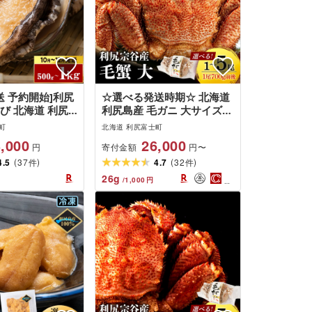
発送 予約開始]利尻
☆選べる発送時期☆ 北海道
び 北海道 利尻
利尻島産 毛ガニ 大サイズ
 天然 生えぞあわ
(700g前後)選べる1尾〜5尾
町
北海道 利尻富士町
0g〜1kg 鮑 海
[利尻漁業協同組合]北海道ふ
,000
26,000
寄付金額
円
円〜
刺身 魚介 お祝い
るさと納税 利尻富士町 ふる
(
)
(
)
]北海道ふるさと納
4.5
37
さと納税 北海道 海鮮 北海
4.7
32
件
件
士町 ふるさと納税
道 カニ 蟹 毛ガニ 毛蟹 蟹み
26
g
/
1,000
円
ワビ 産地直送 美
そ 濃厚 蟹棒 甲羅
あり 蝦夷