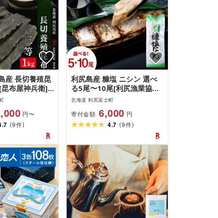
島産 長切養殖昆
利尻島産 糠塩 ニシン 選べ
g[昆布屋神兵衛]
る5尾〜10尾[利尻漁業協同
さと納税 利尻富
組合]魚 ぬか 塩 鰊 にしん ぬ
町
北海道 利尻富士町
さと納税 北海道
か漬け 小分け パック 北海
,000
6,000
寄付金額
円〜
円
布 高級昆布 お
道ふるさと納税 利尻富士町
(
)
(
)
 こんぶ 北海道
4.7
9
ふるさと納税 北海道
4.7
9
件
件
こんぶ 贈答