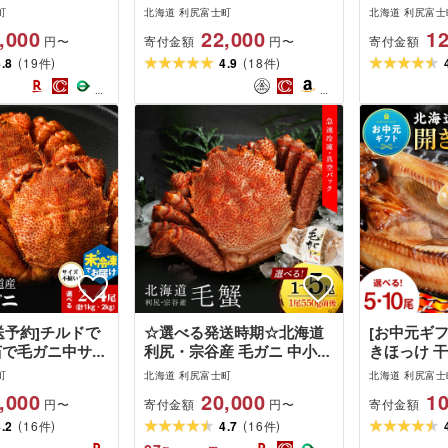
以上) 選べる1尾〜
衛]
道ふるさと
町
北海道 利尻富士町
北海道 利尻富士
漁業協同組合]北海
ふるさと納
,000
22,000
12
寄付金額
寄付金額
円〜
円〜
納税 利尻富士町
(
)
(
)
 北海道 海鮮
4.8
19
4.9
18
件
件
 蟹 毛ガニ 毛蟹
 蟹棒
発送予約]チルドで
☆選べる発送時期☆北海道
[お中元ギフ
茹で毛ガニ中サイ
利尻・宗谷産 毛ガニ 中小サ
きほっけ 干
尾〜4尾 (不揃い
イズ(550g前後) 選べる1
10枚 セッ
町
北海道 利尻富士町
北海道 利尻富士
2kg) [福士水
尾〜5尾[利尻漁業協同組合]
と納税 利
,000
20,000
10
寄付金額
寄付金額
円〜
円〜
るさと納税 利尻
北海道ふるさと納税 利尻富
納税 ホッケ
(
)
(
)
さと納税 北海道
4.2
16
士町 ふるさと納税 北海道
4.7
16
産 魚
件
件
るさと納税 北海
海鮮 北海道 カニ 蟹 毛ガニ