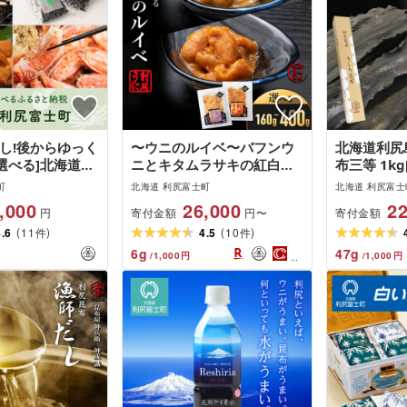
し!後からゆっく
〜ウニのルイベ〜バフンウ
北海道利尻
選べる]北海道利
ニとキタムラサキの紅白セ
布三等 1k
タログポイント
ット 選べる計160g〜400g
北海道ふる
町
北海道 利尻富士町
北海道 利尻富士
[利尻漁業協同組合]北海道ふ
士町 ふる
,000
26,000
22
寄付金額
寄付金額
円
円〜
るさと納税 利尻富士町 ふる
昆布 利尻昆
(
)
(
)
4.6
11
さと納税 北海道 海鮮 北海
4.5
10
出汁 コンブ
件
件
道 海鮮 うに 生うに 北海道
産昆布 利尻
6
g
47
g
/
1,000
円
/
1,000
円
うに 雲丹 通販 ギフト