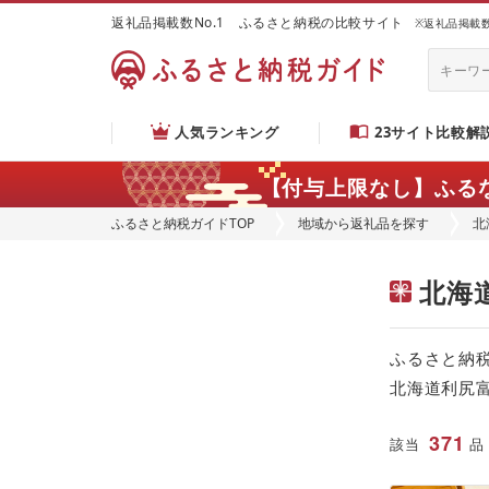
返礼品掲載数No.1 ふるさと納税の比較サイト
※返礼品掲載数：
人気ランキング
23サイト比較解
【付与上限なし】ふる
ふるさと納税ガイドTOP
地域から返礼品を探す
北
北海
ふるさと納
北海道利尻
371
該当
品