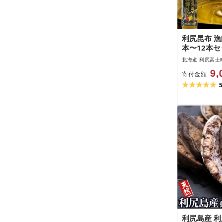
利尻昆布 漁
本〜12本セ
衛]北海道ふ
北海道 利尻富士
富士町 ふる
9,
寄付金額
昆布 出汁 
お出汁
利尻島産 利