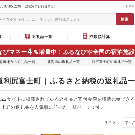
9,185,220件（2026年8月9日時点）
本サイ
説
返礼品一覧
控除額計算
4
なびマネー
％増量中！
ふるなびや全国の宿泊施設
海道地方の返礼品一覧
北海道の返礼品一覧
利尻富士町の返礼品一覧
道利尻富士町 | ふるさと納税の返礼品
税22サイトに掲載されている返礼品と寄付金額を横断比較でき
富士町の返礼品を人気順に並べた一覧ページです。
サイト：