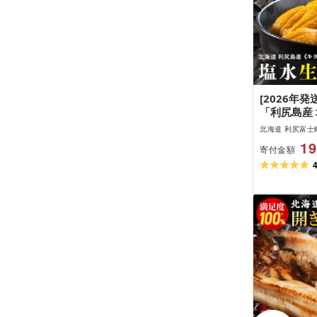
[2026年発
「利尻島産
キウニ」選べ
北海道 利尻富士
200g 1パ
19
寄付金額
業協同組合
納税 利尻富
税 北海道 
道 うに 雲丹
ニ 贈答品 
に