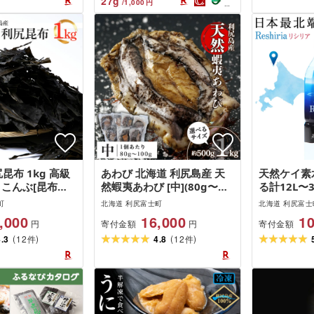
27
g
/
1,000
円
るさと納税 北海
毛蟹 蟹みそ 濃厚 蟹棒
 毛ガニ 冷蔵
昆布 1kg 高級
あわび 北海道 利尻島産 天
天然ケイ素
 こんぶ[昆布屋
然蝦夷あわび [中](80g〜
る計12L〜3
海道ふるさと納税
100gサイズ) 選べる500g〜
ットボトル
町
北海道 利尻富士町
北海道 利尻富士
ふるさと納税 北
1kg 冷凍あわび [利尻漁業
北海道ふる
,000
16,000
10
寄付金額
寄付金額
円
円
利尻昆布 高級昆
協同組合]北海道ふるさと納
士町 ふる
(
)
(
)
コンブ こんぶ 北
4.3
12
税 利尻富士町 ふるさと納税
4.8
12
アンチエイ
件
件
利尻こんぶ 贈答
鮑 天然 冷凍 産地直送 刺身
水