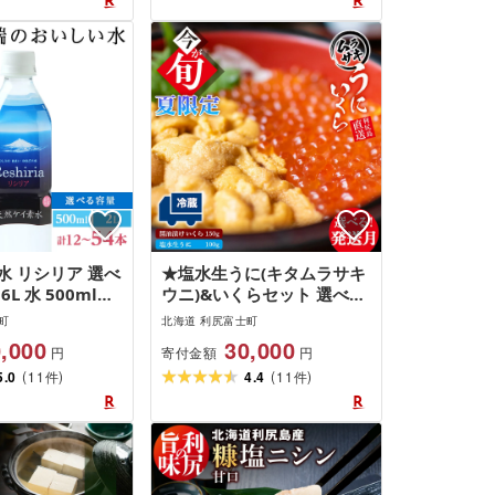
水 リシリア 選べ
★塩水生うに(キタムラサキ
6L 水 500mlペ
ウニ)&いくらセット 選べる
 2Lペットボトル
発送月[利尻漁組]北海道ふる
町
北海道 利尻富士町
さと納税 利尻富
さと納税 利尻富士町 ふるさ
,000
30,000
寄付金額
円
円
さと納税 北海道
と納税 北海道 海鮮 北海道
(
)
(
)
ジング 美味しい
5.0
11
海鮮 生うに 北海道 うに 雲
4.4
11
件
件
丹 ギフト ウニ いくら 醤油
漬 贈答品 贈り物 予約