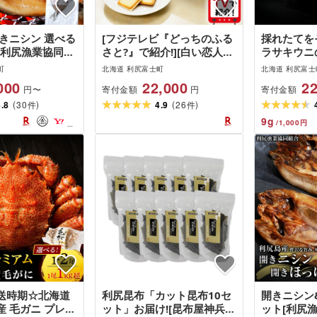
きニシン 選べる
[フジテレビ『どっちのふる
採れたてを
 [利尻漁業協同組
さと?』で紹介!][白い恋人に
ラサキウニ
 にしん 鰊 パック
描かれた利尻山]白い恋人(ホ
計200g〜1
町
北海道 利尻富士町
北海道 利尻富士
海道ふるさと納税
ワイト&ブラック)72枚(36
同組合]北
000
22,000
22
寄付金額
寄付金額
円〜
円
ふるさと納税 北
枚入 2缶)お菓子 おやつ ク
利尻富士町
(
)
(
)
4.8
30
ッキー食べ比べ 焼き菓子 ク
4.9
26
海道 海鮮 
件
件
ッキー缶 北海道 お土産 母
生うに 珍味
9
g
/
1,000
円
の日ギフト
丹 通販 ギ
贈り物 お
送時期☆北海道
利尻昆布「カット昆布10セ
開きニシン
 毛ガニ プレミ
ット」お届け![昆布屋神兵
ット[利尻