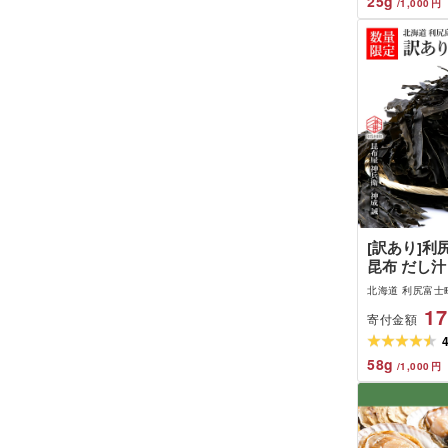
25
g
/
1,000
円
道 カニ ふ
道 蟹 毛蟹
[訳あり]利尻
昆布 だし汁
神兵衛]北
北海道 利尻富士
利尻富士町 
17
寄付金額
海道 昆布 
布 お出汁 
海道産昆布 
58
g
/
1,000
円
規格外