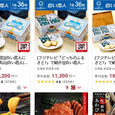
定][白い恋人に
[フジテレビ『どっちのふる
[フジテレ
尻山]白い恋人(ホ
さと?』で紹介!][白い恋人に
さと?』で紹
ック)36枚入
描かれた利尻山]白い恋人(ホ
描かれた利
町
北海道 利尻富士町
北海道 利尻富士
ワイト&ブラック)36枚缶入
ワイト&ブラ
,200
11,200
16
寄付金額
寄付金額
円〜
円〜
北海道ふるさと納税 利尻富
海道ふるさ
(
)
(
)
4.8
378
士町 ふるさと納税 北海道
4.8
355
町 ふるさと
件
件
白い恋人 お菓子 焼き菓子
い恋人 お菓
クッキー
ッキー