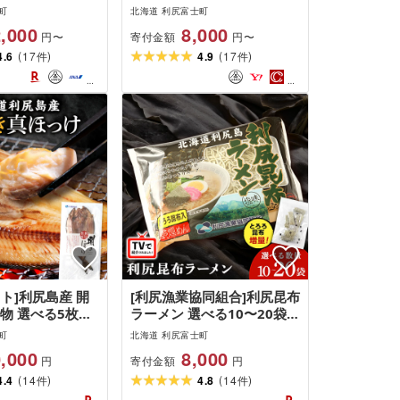
納税 利尻富士町
兵衛]
町
北海道 利尻富士町
税 北海道
,000
8,000
寄付金額
円〜
円〜
(
)
(
)
4.6
17
4.9
17
件
件
ト]利尻島産 開
[利尻漁業協同組合]利尻昆布
物 選べる5枚〜
ラーメン 選べる10〜20袋セ
ト 北海道ふるさ
ット拉麺 らーめん 中華そば
町
北海道 利尻富士町
尻富士町 ふるさと
塩ラーメン 昆布 塩ラーメン
,000
8,000
寄付金額
円
円
 さかな 北海道
北海道ふるさと納税 利尻富
(
)
(
)
4.4
14
士町 ふるさと納税 北海道
4.8
14
件
件