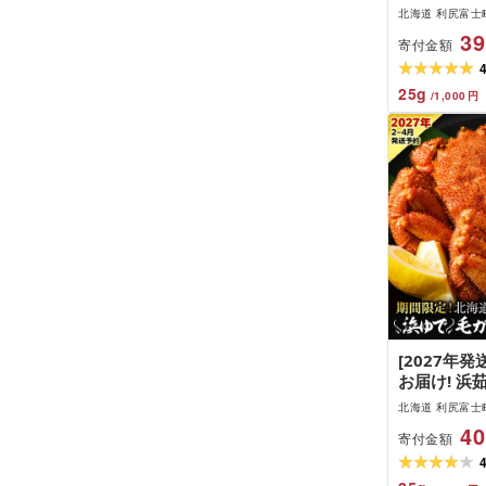
アム (1kg
北海道 利尻富士
2尾 [利尻
39
寄付金額
道ふるさと
ふるさと納税
北海道 カニ
25
g
/
1,000
円
蟹みそ 濃厚
[2027年
お届け! 浜
ズ 選べる2
北海道 利尻富士
合計約1kg〜
40
寄付金額
産]北海道ふ
富士町 ふる
海鮮 かにふ