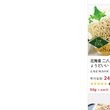
ちそば お取
北海道 幌
北海道 二八
ょうどいい 1
麦 ソバ 生麺
北海道 幌加内町
し 手打ち コ
24
寄付金額
家製 石臼挽
ト 食塩不使
り寄せ ご褒美
50
g
/
1,000
円
産地直送 そ
無料