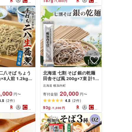
187
g
/
1,000
円
興公社 送料無料
二八そば ちょう
北海道 七割 そば 銀の乾麺
×8人前 1.2kg
田舎そば風 200g×7束 計14
生麺 麺 霧立亭 石
人前 七割そば 7割そば きた
北海道 幌加内町
家製粉 手打ちそば
みつき 蕎麦 ソバ 乾麺 麺 国
,000
20,000
寄付金額
円〜
円〜
 ギフト お取り
産 北海道産 産地直送 備蓄
(
)
(
)
 幌加内町
4.5
2
保存食 ギフト人気 お取り寄
4.5
2
件
件
せ 霧立そば製粉 送料無料
93
g
/
1,000
円
麺類