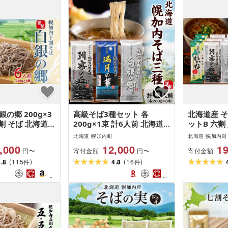
の郷 200g×3
高級そば3種セット 各
北海道産 そ
十割 そば 北海道
200g×1束 計6人前 北海道
ットB 六割
乾麺 麺 常温 年
幌加内 十割そば 白銀の郷
200g×3束
北海道 幌加内町
北海道 幌加内町
引っ越し 十割そ
九割そば 満月の華 八割そば
加内産 国産
,000
12,000
19
寄付金額
寄付金額
円〜
円〜
無塩 備蓄 保存食
朝霞の丘 蕎麦 乾麺 麺 常温
し 常温 保
(
)
(
)
国産 グルテンフ
4.8
115
ソバ 北海道 グルメ 無塩 備
4.8
16
寄せ ギフト
件
件
お取り寄せ ギフ
蓄 無添加 食塩不使用 国産
ンキング 食
まとめ買い ほろ
お取寄せ ギフト 人気 ほろ
北海道 幌加
料無料
かない
越そば 蕎麦