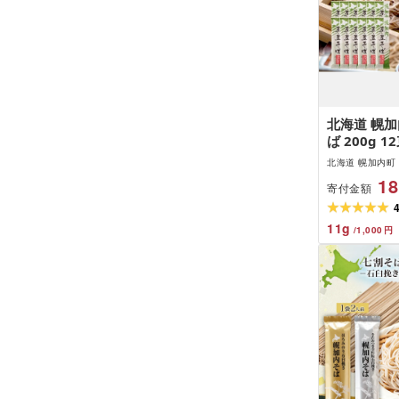
北海道 幌加
ば 200g 
おそば 幌加
北海道 幌加内町
割蕎麦 五割
18
寄付金額
調理 名産品
ば かけそば
せグルメ 送
11
g
/
1,000
円
幌加内町