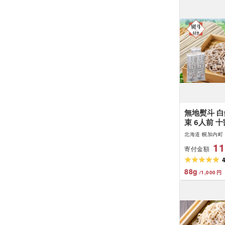
無地熨斗 白銀
束 6人前 
幌加内 蕎麦 
北海道 幌加内町
越し ソバ 
11
寄付金額
ば グルメ 
食塩不使用 
リー 和食 
88
g
/
1,000
円
ト 贈り物 
かない 送