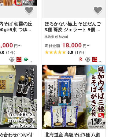
内そば 朝霧の丘
ほろかない極上 そばだんご
00g×6束 つゆ付
3種 蕎麦 ジェラート 5個 そ
蕎麦 おそば 幌加
ば粉 そば アイス ミルク ほ
北海道 幌加内町
 麺 8割蕎麦 九割
ろみのり デザート スイーツ
,000
18,000
寄付金額
円〜
円〜
昆布 昆布つゆ 簡
グルメ ギフト 贈り物 お取
(
)
(
)
品 特産品 ざる
5.0
1
り寄せ 花月堂 せいわ温泉ル
5.0
1
件
件
ば つゆ 備蓄 お
オント 北海道 幌加内町
ルメ 送料無料 北
内町
め合わせ(つゆ付
北海道産 高級そば3種 八割