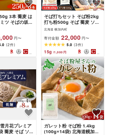
50g 3本 蕎麦 は
そば打ちセット そば粉2kg
チミツ そばの坂本
打ち粉500g そば 蕎麦 ソバ
加内町
石臼挽き 本格 キタワセ 北
北海道 幌加内町
海道産 家庭用 手打ちそば
,000
22,000
寄付金額
円〜
円〜
粉 十割そば 入門 体験 麺類
(
)
(
)
5.0
2
そば作り セット 麺 つなぎ
5.0
3
件
件
国産 北海道 幌加内町
15
g
/
1,000
円
 雪月花プレミア
ガレット粉 そば粉 1.4kg
4袋 蕎麦 そば ソ
(100g×14袋) 北海道幌加内