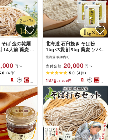
 そば 金の乾麺
北海道 石臼挽き そば粉
 計14人前 蕎麦 ソ
1kg×3袋 計3kg 蕎麦 ソバ
 常温 ギフト グル
そば そば打ち 蕎麦打ち 手
北海道 幌加内町
蓄 保存食 国産 七
打ち 手作り 粉 ソバ粉 国産
,000
20,000
寄付金額
円〜
円〜
そば 北海道産 日
北海道産 健康 料理 ガレッ
(
)
(
)
り寄せ まとめ買い
5.0
4
ト お取り寄せ 霧立そば製粉
5.0
4
件
件
粉 ほろみのり 産
送料無料 麺類
187
g
/
1,000
円
ろかない 送料無料