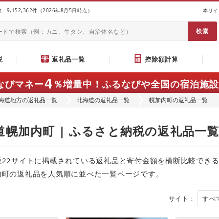
9,152,362件（2026年8月5日時点）
本サイ
説
返礼品一覧
控除額計算
4
なびマネー
％増量中！
ふるなびや全国の宿泊施設
海道地方の返礼品一覧
北海道の返礼品一覧
幌加内町の返礼品一覧
道幌加内町 | ふるさと納税の返礼品一
税22サイトに掲載されている返礼品と寄付金額を横断比較でき
内町の返礼品を人気順に並べた一覧ページです。
サイト：