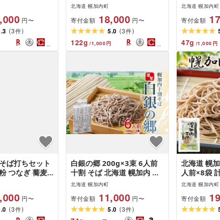
ばつゆ ヘルシー
ば」 三割そば 220g×10束
バ お蕎麦 
北海道 幌加内町
北海道 幌加内町
ば アレンジ 常
(20人前)
ルシー グ
,000
18,000
17
寄付金額
寄付金額
円〜
円〜
引っ越し 産直 幌
乾麺 常備 
(
)
(
)
ど越し 乾麺 蕎
4.3
3
5.0
3
的 蕎麦湯 
件
件
 お取り寄せグル
かい お取
122
g
47
g
/
1,000
円
/
1,000
円
 北海道 幌加内
無料 北海道
 そば打ちセット
白銀の郷 200g×3束 6人前
北海道 幌加
粉 つなぎ 蕎麦
十割 そば 北海道 幌加内 蕎
人前×8袋 
 蕎麦粉 そば作
麦 乾麺 麺 常温 年越し ソバ
バ 日本蕎麦
北海道 幌加内町
北海道 幌加内町
 お家で ご自宅
引っ越し 十割そば グルメ
し 麺 生麺
,000
11,000
19
寄付金額
寄付金額
円〜
円〜
ット そば打ちキ
無塩 備蓄 保存食 食塩不使
フト お取り
(
)
(
)
 手作り 出来立
5.0
3
用 国産 グルテンフリー 和
5.0
3
地直送 国産
件
件
 作りたて 手打
食 ヘルシー お取り寄せ ギ
製麺 自社製