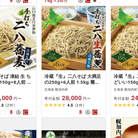
74
g
/
1,000
円
り寄せ ご当地
フト 贈り物 まとめ買い ほ
ろかない振
加内町
ろかない 送料無料
麺類
そば 凍結 生 ち
冷蔵『生』二八そば 大満足
冷蔵『生』
50g×8人前 蕎
の250g×6人前 1.5kg 蕎麦
どいい150g
 麺 冷凍 のど越
ソバ 生麺 麺 霧立亭 石臼挽
蕎麦 ソバ 
北海道 幌加内町
北海道 幌加内町
シ 職人 本格 自
き 自家製粉 手打ちそば 冷
臼挽き 自
,000
28,000
24
寄付金額
寄付金額
円〜
円〜
き 専門店 ギフ
蔵 グルメ ギフト お取り寄
冷蔵 グルメ
(
)
(
)
用 年越し お取
4.5
2
せ 北海道 幌加内町
4.5
2
寄せ 北海道
件
件
 国産 100%
ば処霧立亭 送料