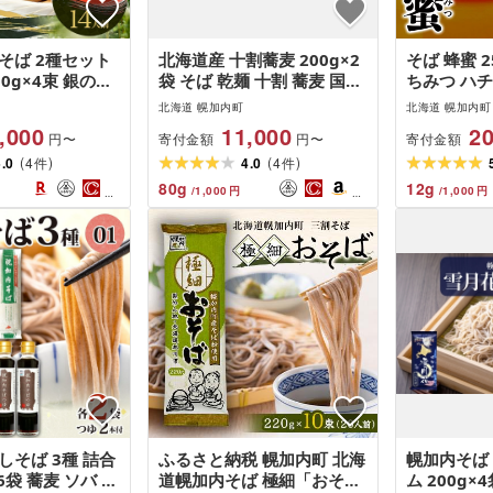
そば 2種セット
北海道産 十割蕎麦 200g×2
そば 蜂蜜 2
0g×4束 銀の乾
袋 そば 乾麺 十割 蕎麦 国産
ちみつ ハ
3束 計14人前 蕎麦
そば粉 田舎 ソバ 麺 健康 ヘ
北海道 幌
北海道 幌加内町
北海道 幌加内町
 常温 そば ギフ
ルシー 小分け 保存 常温 ギ
,000
11,000
20
寄付金額
寄付金額
円〜
円〜
人気 備蓄 保存食
フト お取り寄せ ほろかない
(
)
(
)
寄せ まとめ買い
5.0
4
振興公社 送料無料 北海道
4.0
4
件
件
 産地直送 送料
幌加内町
80
g
12
g
/
1,000
円
/
1,000
円
しそば 3種 詰合
ふるさと納税 幌加内町 北海
幌加内そば
6袋 蕎麦 ソバ 麺
道幌加内そば 極細「おそ
ム 200g×