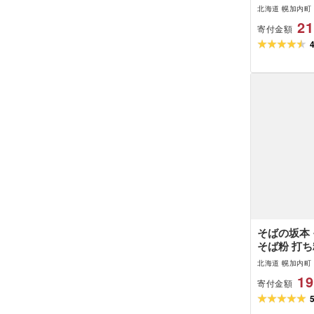
麺類 生 そ
北海道 幌加内町
温そば 冷そ
21
寄付金額
備 年越し 
加内そば の
麦湯 そば湯
メ 送料無料
町
そばの坂本
そば粉 打ち
そば工房坂本
北海道 幌加内町
り 蕎麦作り
19
寄付金額
で 体験 キ
ット 本格的
て 打ち立て