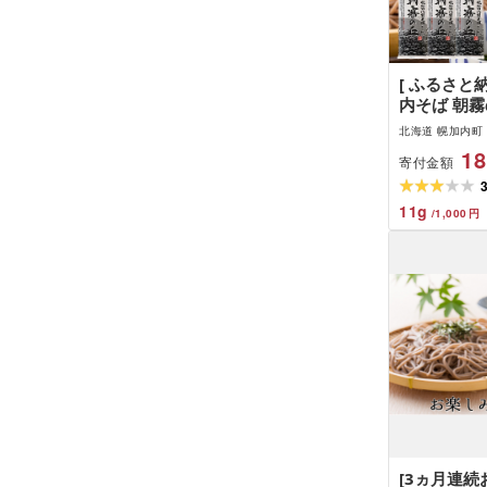
[ ふるさと
内そば 朝霧の
八割そば 蕎
北海道 幌加内町
ば 幌加内蕎
18
寄付金額
麦 八割蕎麦
名産品 特産
けそば 備蓄
11
g
/
1,000
円
メ 送料無料
町
[3ヵ月連続