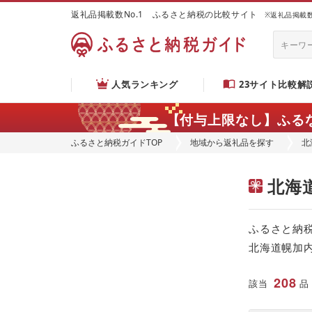
返礼品掲載数No.1 ふるさと納税の比較サイト
※返礼品掲載数：
人気ランキング
23サイト比較解
【付与上限なし】ふる
ふるさと納税ガイドTOP
地域から返礼品を探す
北
北海
ふるさと納
北海道幌加
208
該当
品