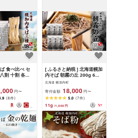
ば 食べ比べ セ
[ ふるさと納税 ] 北海道幌加
 八割 十割 各
内そば 朝霧の丘 200g 6束
 18人前 日本一 幌
八割そば 蕎麦 お蕎麦 お 幌
北海道 幌加内町
 蕎麦 乾麺 喉越
加内 和食 麺 8割 八割 乾麺
,000
18,000
寄付金額
円〜
円〜
存 詰合わせ お取
簡単調理 名産品 特産品 ざ
(
)
(
)
 グルメ 人気 ラ
4.9
8
るそば かけそば 備蓄 お取
5.0
7
件
件
べ比べ 麺 そば
り寄せグルメ 送料無料 北海
11
g
/
1,000
円
内 年越そば 引
道 幌加内町