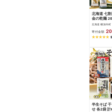
北海道 七割
金の乾麺 20
麺 200g×
北海道 幌加内町
ソバ 乾麺 麺
20
寄付金額
ト グルメ 
国産 お取り
霧立そば製粉
無料 麺類
半生そば 干
せ 各2袋 計