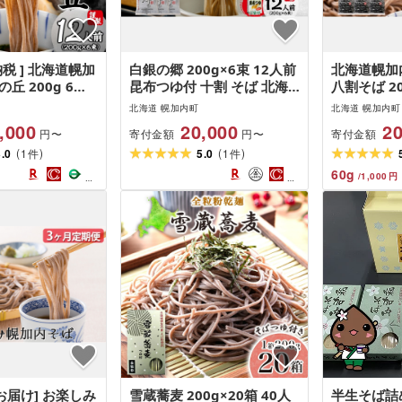
納税 ] 北海道幌加
白銀の郷 200g×6束 12人前
北海道幌加
丘 200g 6束
昆布つゆ付 十割 そば 北海
八割そば 2
麦 お蕎麦 おそ
道 幌加内 そば 日本一 国産
き 蕎麦 お
北海道 幌加内町
北海道 幌加内町
麦 和食 麺 8割蕎
十割 つゆ付き 喉越し 常温
内蕎麦 和食
,000
20,000
20
寄付金額
寄付金額
円〜
円〜
 乾麺 簡単調理
保存 詰め合わせ ギフト グ
蕎麦 乾麺 
(
)
(
)
品 ざるそば か
3.0
1
ルメ ランキング そばつゆ
5.0
1
単調理 名産
件
件
 お取り寄せグル
そば 蕎麦 麺類 乾麺
そば かけそ
60
g
/
1,000
円
 北海道 幌加内
取り寄せグ
海道 幌加
お届け] お楽しみ
雪蔵蕎麦 200g×20箱 40人
半生そば詰