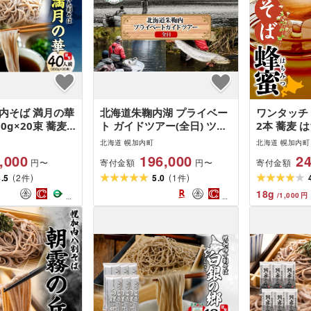
内そば 満月の華
北海道朱鞠内湖 プライベー
ワンタッチ 
0g×20束 蕎麦
ト ガイドツアー(全日) ツア
2本 蕎麦 
ば 幌加内蕎麦
ー 専用ボート 朱鞠内湖 イ
そばの坂本
北海道 幌加内町
北海道 幌加内町
割蕎麦 九割蕎麦 乾
トウ釣り レア魚 魚釣り 北
,000
196,000
24
寄付金額
寄付金額
円〜
円〜
布つゆ 簡単調理
海道旅行 アウトドアキャン
(
)
(
)
品 ざるそば か
4.5
2
プ 自然散策 大自然 釣り初
5.0
1
件
件
 お取り寄せグル
心者 湖畔 釣り旅行 釣りの
18
g
/
1,000
円
 北海道 幌加内
聖地 体験 送料無料 北海道
幌加内町