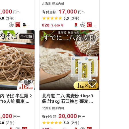
国産 北海道産 ヘ
産 石臼挽き 使い切りそば
北海道 幌加内町
ルテンフリー 麺
蕎麦 個包装 ガレット 北海
,000
17,000
寄付金額
円〜
円〜
茹でるだけ 本格
道 幌加内町
(
)
(
)
そば湯 冷やし 温
5.0
3
5.0
3
件
件
り寄せグルメ 送料
82
g
/
1,000
円
 幌加内町
内 そば 半生麺 2
北海道 二八 蕎麦粉 1kg×3
計16人前 蕎麦 ソ
袋 計3kg 石臼挽き 蕎麦 ソ
 引っ越し 年越
バ そば そば打ち 蕎麦打ち
北海道 幌加内町
 コシ のど越し ギ
手打ち 手作り 二八そば そ
,000
20,000
寄付金額
円〜
円〜
寄せ グルメ 産
ば粉 ミックス粉 国産 北海
(
)
(
)
 北海道産 自社
5.0
2
道産 本格 霧立そば製粉 送
5.0
2
件
件
粉 産直 製麺 ほ
料無料 麺類 野菜