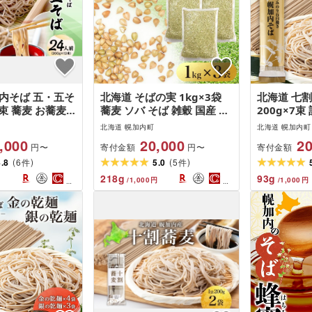
内そば 五・五そ
北海道 そばの実 1kg×3袋
北海道 七割
12束 蕎麦 お蕎麦
蕎麦 ソバ そば 雑穀 国産 グ
200g×7束
内蕎麦 和食 麺 5
ルテンフリー 食物繊維 ビタ
バ 乾麺 麺
北海道 幌加内町
北海道 幌加内町
蕎麦 乾麺 簡単
ミン 高タンパク カテキン
メ 人気 備
,000
20,000
20
寄付金額
寄付金額
円〜
円〜
 特産品 ざるそ
ミネラル スーパーフード 健
割そば 7割
(
)
(
)
 備蓄 お取り寄
4.8
6
康 お取り寄せ 霧立そば製粉
5.0
5
本製 お取
件
件
料無料 北海道
送料無料
霧立そば製
218
g
93
g
/
1,000
円
/
1,000
円
地直送 ほ
麺類