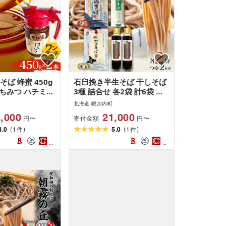
そば 蜂蜜 450g
石臼挽き半生そば 干しそば
はちみつ ハチミツ
3種 詰合せ 各2袋 計6袋 蕎
 北海道 幌加内町
麦 ソバ 麺 麺類 生 そばつゆ
北海道 幌加内町
ヘルシー 温そば 冷そば ア
,000
21,000
寄付金額
円〜
円〜
レンジ 常備 年越し 引っ越
(
)
(
)
4.0
1
し 産直 幌加内そば のど越
5.0
1
件
件
し 乾麺 蕎麦湯 そば湯 お取
り寄せグルメ 送料無料 北海
道 幌加内町